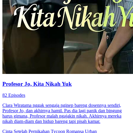
Profesor Jo, Kita Nikah Yuk
82 Episodes
Clara Wiratama nggak sengaja nginep bareng dosennya sendiri,
Profesor Jo, dan akhirnya hamil. Pas dia lagi panik dan bingung
harus gimana, Profesor malah ngajakin nikah. Akhirnya mereka
nikah diam-diam dan hidup bareng tapi pisah kamar.
Cinta Setelah Pernikahan
Tycoon
Romansa Urban