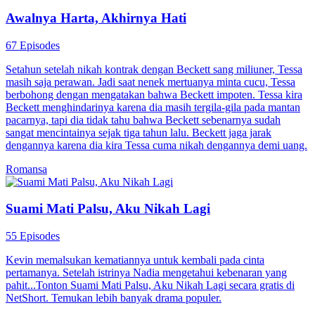
Awalnya Harta, Akhirnya Hati
67 Episodes
Setahun setelah nikah kontrak dengan Beckett sang miliuner, Tessa
masih saja perawan. Jadi saat nenek mertuanya minta cucu, Tessa
berbohong dengan mengatakan bahwa Beckett impoten. Tessa kira
Beckett menghindarinya karena dia masih tergila-gila pada mantan
pacarnya, tapi dia tidak tahu bahwa Beckett sebenarnya sudah
sangat mencintainya sejak tiga tahun lalu. Beckett jaga jarak
dengannya karena dia kira Tessa cuma nikah dengannya demi uang.
Romansa
Suami Mati Palsu, Aku Nikah Lagi
55 Episodes
Kevin memalsukan kematiannya untuk kembali pada cinta
pertamanya. Setelah istrinya Nadia mengetahui kebenaran yang
pahit...Tonton Suami Mati Palsu, Aku Nikah Lagi secara gratis di
NetShort. Temukan lebih banyak drama populer.