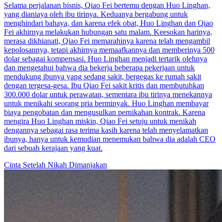
Selama perjalanan bisnis, Qiao Fei bertemu dengan Huo Linghan,
yang dianiaya oleh ibu tirinya. Keduanya bergabung untuk
menghindari bahaya, dan karena efek obat, Huo Linghan dan Qiao
Fei akhirnya melakukan hubungan satu malam. Keesokan harinya,
merasa dikhianati, Qiao Fei memarahinya karena telah mengambil
kepolosannya, tetapi akhirnya memaafkannya dan memberinya 500
dolar sebagai kompensasi. Huo Linghan menjadi tertarik olehnya
dan mengetahui bahwa dia bekerja beberapa pekerjaan untuk
mendukung ibunya yang sedang sakit, bergegas ke rumah sakit
dengan tergesa-gesa. Ibu Qiao Fei sakit kritis dan membutuhkan
300.000 dolar untuk perawatan, sementara ibu tirinya menekannya
untuk menikahi seorang pria berminyak. Huo Linghan membayar
biaya pengobatan dan mengusulkan pernikahan kontrak. Karena
mengira Huo Linghan miskin, Qiao Fei setuju untuk menikah
dengannya sebagai rasa terima kasih karena telah menyelamatkan
ibunya, hanya untuk kemudian menemukan bahwa dia adalah CEO
dari sebuah kerajaan yang kuat.
Cinta Setelah Nikah
Dimanjakan