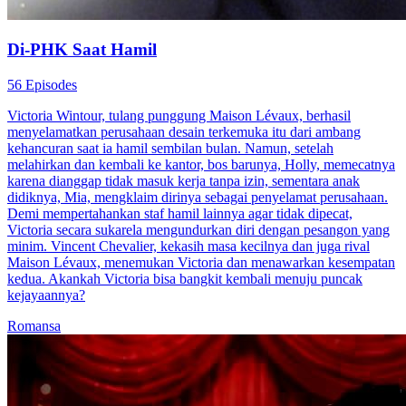
Di-PHK Saat Hamil
56 Episodes
Victoria Wintour, tulang punggung Maison Lévaux, berhasil
menyelamatkan perusahaan desain terkemuka itu dari ambang
kehancuran saat ia hamil sembilan bulan. Namun, setelah
melahirkan dan kembali ke kantor, bos barunya, Holly, memecatnya
karena dianggap tidak masuk kerja tanpa izin, sementara anak
didiknya, Mia, mengklaim dirinya sebagai penyelamat perusahaan.
Demi mempertahankan staf hamil lainnya agar tidak dipecat,
Victoria secara sukarela mengundurkan diri dengan pesangon yang
minim. Vincent Chevalier, kekasih masa kecilnya dan juga rival
Maison Lévaux, menemukan Victoria dan menawarkan kesempatan
kedua. Akankah Victoria bisa bangkit kembali menuju puncak
kejayaannya?
Romansa