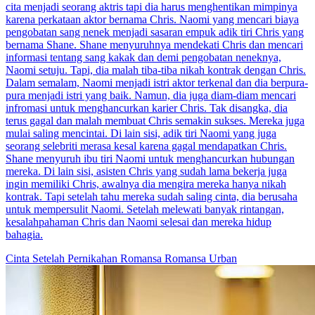
cita menjadi seorang aktris tapi dia harus menghentikan mimpinya
karena perkataan aktor bernama Chris. Naomi yang mencari biaya
pengobatan sang nenek menjadi sasaran empuk adik tiri Chris yang
bernama Shane. Shane menyuruhnya mendekati Chris dan mencari
informasi tentang sang kakak dan demi pengobatan neneknya,
Naomi setuju. Tapi, dia malah tiba-tiba nikah kontrak dengan Chris.
Dalam semalam, Naomi menjadi istri aktor terkenal dan dia berpura-
pura menjadi istri yang baik. Namun, dia juga diam-diam mencari
infromasi untuk menghancurkan karier Chris. Tak disangka, dia
terus gagal dan malah membuat Chris semakin sukses. Mereka juga
mulai saling mencintai. Di lain sisi, adik tiri Naomi yang juga
seorang selebriti merasa kesal karena gagal mendapatkan Chris.
Shane menyuruh ibu tiri Naomi untuk menghancurkan hubungan
mereka. Di lain sisi, asisten Chris yang sudah lama bekerja juga
ingin memiliki Chris, awalnya dia mengira mereka hanya nikah
kontrak. Tapi setelah tahu mereka sudah saling cinta, dia berusaha
untuk mempersulit Naomi. Setelah melewati banyak rintangan,
kesalahpahaman Chris dan Naomi selesai dan mereka hidup
bahagia.
Cinta Setelah Pernikahan
Romansa
Romansa Urban