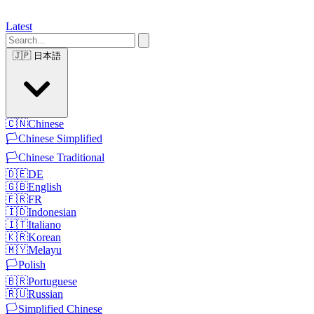
Latest
🇯🇵
日本語
🇨🇳
Chinese
🏳️
Chinese Simplified
🏳️
Chinese Traditional
🇩🇪
DE
🇬🇧
English
🇫🇷
FR
🇮🇩
Indonesian
🇮🇹
Italiano
🇰🇷
Korean
🇲🇾
Melayu
🏳️
Polish
🇧🇷
Portuguese
🇷🇺
Russian
🏳️
Simplified Chinese