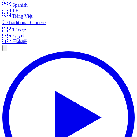
🇪🇸
Spanish
🇹🇭
TH
🇻🇳
Tiếng Việt
🏳️
Traditional Chinese
🇹🇷
Türkçe
🇸🇦
العربية
🇯🇵
日本語