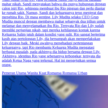
mahar nikah. Sandi menyatakan bahwa dia punya hubungan dengan
calon istri Rio, sehingga membuat ibu Rio pingsan dan perlu diantar
ke rumah sakit. Namun, Sandi dan keluarganya terus menjerat dan
menghina Rio. Di masa genting, Lily Mudita selaku CEO Grup
Mudita muncul dengan membawa mahar sebanyak dua triliun untuk
melamar dan menyelamatkan ibu Rio. Ternyata Rio dan Lily sudah
memiliki perjanjian nikah, tapi mereka kehilangan kontak karena
Keluarga Salim jatuh dalam kondisi yang sulit. Rio sangat berterima
kasih atas pertolongan Lily, dia bersumpah akan memperlakukan
Lily dengan baik. Meski awalnya menghadapi pertentangan
keluarganya, tapi Rio membantu Keluarga Mudita mengatasi
berbagai masalah, pada akhirnya dia hidup bersama dengan Lily.
Akhirnya, identitas Rio yang sebenarnya terbongkar, ternyata dia
adalah Ketua Naga yang terkenal. Hal ini mengejutkan semua
orang.
Pemeran Utama Wanita Kuat
Romansa
Romansa Urban