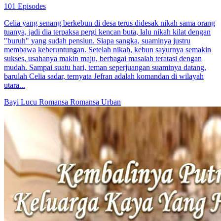
101 Episodes
Celia yang senang berkebun di desa terus didesak nikah sama orang
tuanya, jadi dia terpaksa pergi kencan buta, lalu nikah kilat dengan
"buruh" yang sudah pensiun. Siapa sangka, suaminya justru
membawa keberuntungan. Setelah nikah, kebun sayurnya semakin
sukses, usahanya makin maju, berbagai masalah teratasi dengan
mudah. Sampai suatu hari, teman seperjuangan suaminya datang,
barulah Celia sadar, ternyata Jefran adalah komandan di wilayah
utara...
Bayi Lucu
Romansa
Romansa Urban