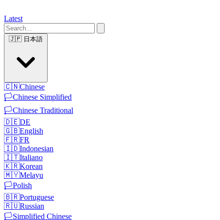
Latest
🇯🇵
日本語
🇨🇳
Chinese
🏳️
Chinese Simplified
🏳️
Chinese Traditional
🇩🇪
DE
🇬🇧
English
🇫🇷
FR
🇮🇩
Indonesian
🇮🇹
Italiano
🇰🇷
Korean
🇲🇾
Melayu
🏳️
Polish
🇧🇷
Portuguese
🇷🇺
Russian
🏳️
Simplified Chinese