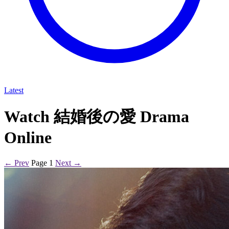
Latest
Watch 結婚後の愛 Drama
Online
← Prev
Page 1
Next →