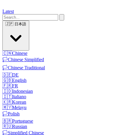
Latest
🇯🇵
日本語
🇨🇳
Chinese
🏳️
Chinese Simplified
🏳️
Chinese Traditional
🇩🇪
DE
🇬🇧
English
🇫🇷
FR
🇮🇩
Indonesian
🇮🇹
Italiano
🇰🇷
Korean
🇲🇾
Melayu
🏳️
Polish
🇧🇷
Portuguese
🇷🇺
Russian
🏳️
Simplified Chinese