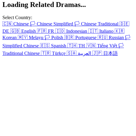
Loading Related Dramas...
Select Country:
🇨🇳
Chinese
🏳️
Chinese Simplified
🏳️
Chinese Traditional
🇩🇪
DE
🇬🇧
English
🇫🇷
FR
🇮🇩
Indonesian
🇮🇹
Italiano
🇰🇷
Korean
🇲🇾
Melayu
🏳️
Polish
🇧🇷
Portuguese
🇷🇺
Russian
🏳️
Simplified Chinese
🇪🇸
Spanish
🇹🇭
TH
🇻🇳
Tiếng Việt
🏳️
Traditional Chinese
🇹🇷
Türkçe
🇸🇦
العربية
🇯🇵
日本語