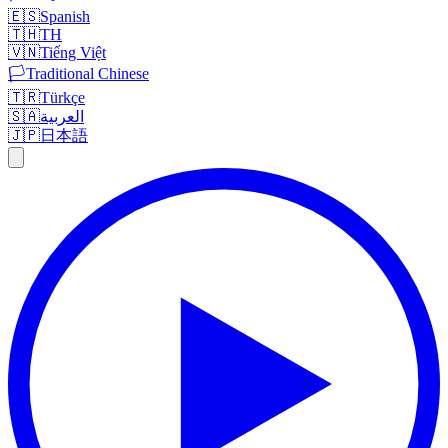
🇪🇸
Spanish
🇹🇭
TH
🇻🇳
Tiếng Việt
🏳️
Traditional Chinese
🇹🇷
Türkçe
🇸🇦
العربية
🇯🇵
日本語