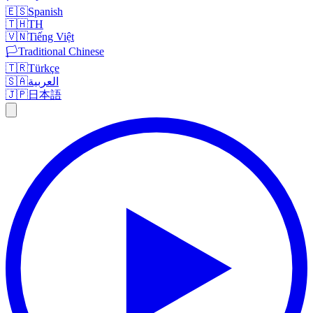
🇪🇸
Spanish
🇹🇭
TH
🇻🇳
Tiếng Việt
🏳️
Traditional Chinese
🇹🇷
Türkçe
🇸🇦
العربية
🇯🇵
日本語