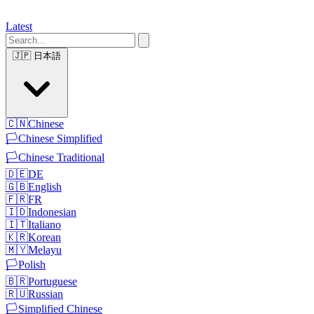
Latest
🇯🇵
日本語
🇨🇳
Chinese
🏳️
Chinese Simplified
🏳️
Chinese Traditional
🇩🇪
DE
🇬🇧
English
🇫🇷
FR
🇮🇩
Indonesian
🇮🇹
Italiano
🇰🇷
Korean
🇲🇾
Melayu
🏳️
Polish
🇧🇷
Portuguese
🇷🇺
Russian
🏳️
Simplified Chinese