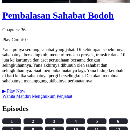
Pembalasan Sahabat Bodoh
Chapters: 36
Play Count: 0
Yana punya seorang sahabat yang jahat. Di kehidupan sebelumnya,
sahabatnya berselingkuh, mencuri rencana proyek, transfer dana 10
juta ke kartunya dan aset perusahaan bersama dengan
selingkuhannya. Yana akhirnya dibunuh oleh sahabat dan
selingkuhannya. Saat membuka matanya lagi, Yana hidup kembali
di hari ketika sahabatnya pergi berselingkuh. Dia akan membuat
sahabatnya menanggung akibatnya perbuatannya.
▶
Play Now
Wanita Mandiri
Menghukum Penjahat
Episodes
1
2
3
4
5
6
7
8
9
10
11
12