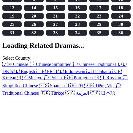
13
14
15
16
17
18
19
20
21
22
23
24
25
26
27
28
29
30
31
32
33
34
35
36
Loading Related Dramas...
Select Country:
🇨🇳
Chinese
🏳️
Chinese Simplified
🏳️
Chinese Traditional
🇩🇪
DE
🇬🇧
English
🇫🇷
FR
🇮🇩
Indonesian
🇮🇹
Italiano
🇰🇷
Korean
🇲🇾
Melayu
🏳️
Polish
🇧🇷
Portuguese
🇷🇺
Russian
🏳️
Simplified Chinese
🇪🇸
Spanish
🇹🇭
TH
🇻🇳
Tiếng Việt
🏳️
Traditional Chinese
🇹🇷
Türkçe
🇸🇦
العربية
🇯🇵
日本語