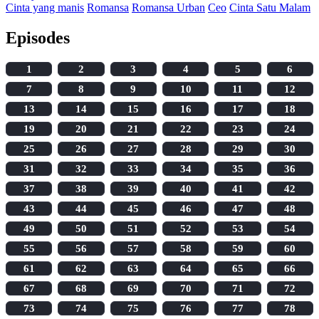
Cinta yang manis
Romansa
Romansa Urban
Ceo
Cinta Satu Malam
Episodes
1
2
3
4
5
6
7
8
9
10
11
12
13
14
15
16
17
18
19
20
21
22
23
24
25
26
27
28
29
30
31
32
33
34
35
36
37
38
39
40
41
42
43
44
45
46
47
48
49
50
51
52
53
54
55
56
57
58
59
60
61
62
63
64
65
66
67
68
69
70
71
72
73
74
75
76
77
78