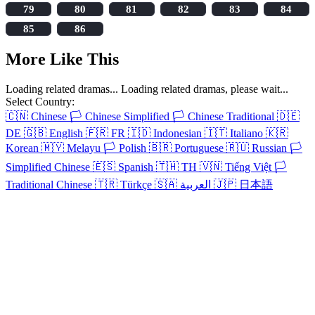
79
80
81
82
83
84
85
86
More Like This
Loading related dramas...
Loading related dramas, please wait...
Select Country:
🇨🇳
Chinese
🏳️
Chinese Simplified
🏳️
Chinese Traditional
🇩🇪
DE
🇬🇧
English
🇫🇷
FR
🇮🇩
Indonesian
🇮🇹
Italiano
🇰🇷
Korean
🇲🇾
Melayu
🏳️
Polish
🇧🇷
Portuguese
🇷🇺
Russian
🏳️
Simplified Chinese
🇪🇸
Spanish
🇹🇭
TH
🇻🇳
Tiếng Việt
🏳️
Traditional Chinese
🇹🇷
Türkçe
🇸🇦
العربية
🇯🇵
日本語