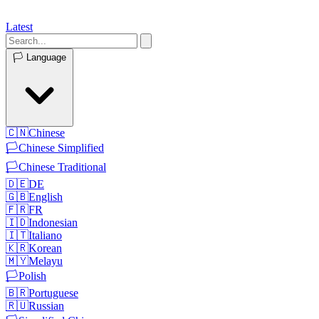
Latest
🏳️
Language
🇨🇳
Chinese
🏳️
Chinese Simplified
🏳️
Chinese Traditional
🇩🇪
DE
🇬🇧
English
🇫🇷
FR
🇮🇩
Indonesian
🇮🇹
Italiano
🇰🇷
Korean
🇲🇾
Melayu
🏳️
Polish
🇧🇷
Portuguese
🇷🇺
Russian