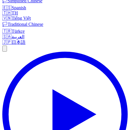
🏳️
Simplified Chinese
🇪🇸
Spanish
🇹🇭
TH
🇻🇳
Tiếng Việt
🏳️
Traditional Chinese
🇹🇷
Türkçe
🇸🇦
العربية
🇯🇵
日本語