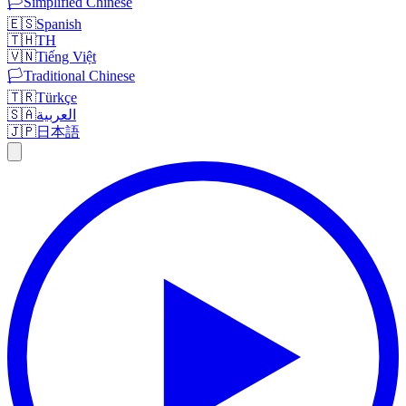
🏳️
Simplified Chinese
🇪🇸
Spanish
🇹🇭
TH
🇻🇳
Tiếng Việt
🏳️
Traditional Chinese
🇹🇷
Türkçe
🇸🇦
العربية
🇯🇵
日本語