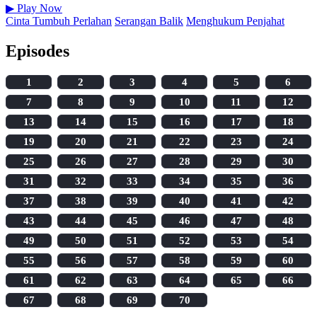
▶
Play Now
Cinta Tumbuh Perlahan
Serangan Balik
Menghukum Penjahat
Episodes
1
2
3
4
5
6
7
8
9
10
11
12
13
14
15
16
17
18
19
20
21
22
23
24
25
26
27
28
29
30
31
32
33
34
35
36
37
38
39
40
41
42
43
44
45
46
47
48
49
50
51
52
53
54
55
56
57
58
59
60
61
62
63
64
65
66
67
68
69
70