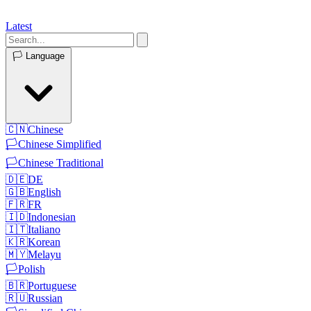
Latest
🏳️
Language
🇨🇳
Chinese
🏳️
Chinese Simplified
🏳️
Chinese Traditional
🇩🇪
DE
🇬🇧
English
🇫🇷
FR
🇮🇩
Indonesian
🇮🇹
Italiano
🇰🇷
Korean
🇲🇾
Melayu
🏳️
Polish
🇧🇷
Portuguese
🇷🇺
Russian