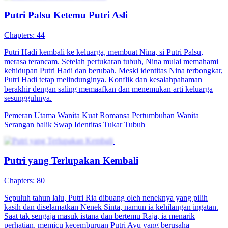
Balas Dendam Putri Asli
70 Episodes
Putri Pratama, putri asli Keluarga Pratama, dulu difitnah Citra sang
putri palsu hingga mati mengenaskan. Terlahir kembali dengan
sistem pengubah suara hati, dia membalikkan keadaan sejak hari
pertama. Keluarga mulai menjauhi Citra dan kembali
menyayanginya. Kini Putri bersumpah membalas dendam,
mengakhiri semua tipu daya!
Kelahiran kembali
Romansa
Drama Keluarga
Berlari untuk Kembali Padamu
69 Episodes