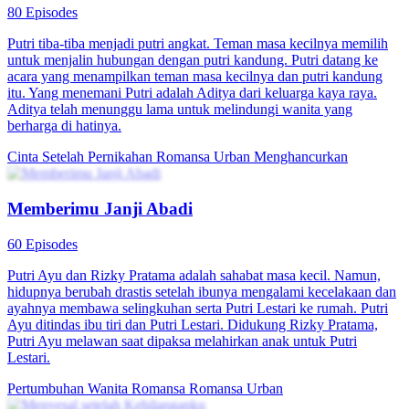
melahirkan anak perempuan lagi, dia langsung mengusir Wenny dan
Yasmin dari rumahnya. Ibu mertuanya dengan paksa menjual putri
kedua Wenny yang baru lahir kepada Sapta, pedagang manusia.
Wenny hanya bisa meninggalkan bekas gigitan di lengan putrinya
dan terpaksa meninggalkan rumah. Tanpa diketahui, putri kedua
Wenny yang dijual secara ilegal, tanpa sengaja diselamatkan oleh
Jeffrey Theo, pria yang diam-diam menyukai Wenny selama
bertahun-tahun. Jeffrey mengadopsi putri Wenny dan
menamakannya Shirley Theo. Mereka menjalani kehidupan yang
bertolak belakang. Namun, keduanya bertemu karena Wenny tanpa
sengaja kembali ke saat dia berusia 18 tahun. Berdasarkan petunjuk
yang ada, Wenny berinisiatif bekerja di rumah Keluarga Theo
sebagai pengasuh. Shirley yang berusia 18 tahun merasa bahwa
Wenny ingin menggoda ayahnya, Jeffrey. Dia mempermalukan
Wenny dengan berbagai cara. Tanpa diduga, kecelakaan terjadi.
Wenny dan Shirley jatuh dari tangga. Kondisi Shirley kritis dan
membutuhkan donor darah. Pada saat jatuh, Wenny menemukan
bekas gigitan di lengan Shirley dan menyadari bahwa Shirley adalah
putri keduanya. Jadi, dia bersikeras mendonorkan darah untuk
Shirley…
Drama Keluarga
Pertumbuhan Wanita
Time Travel