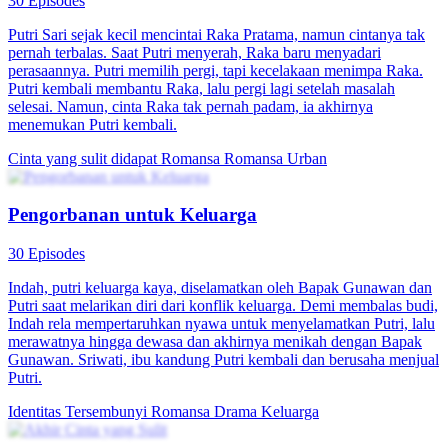
Kepulangan Sang Pewaris Sejati
82 Episodes
Ning Xi adalah putri kandung dari sebuah keluarga kaya yang,
setelah terpisah selama bertahun-tahun, akhirnya dibawa kembali ke
rumah. Namun, orang tuanya menunjukkan sikap pilih kasih yang
ekstrem terhadap putri angkatnya. Dalam sebuah plot yang didalangi
oleh putri angkat, Ning Xi akhirnya dikirim ke rumah sakit jiwa.