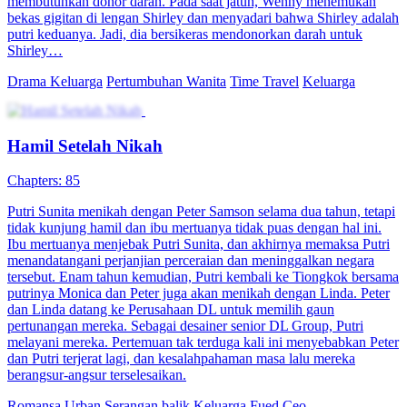
yang terpencil dan miskin, tetapi ketika ayahnya yang baru kembali
dari mencari sayuran liar, dia langsung membahas 200 miliar?
Ternyata, desa ini adalah desa orang terkaya kelas dunia!Kata kunci:
putri angkat dan putri kandung, miliarder, penyimpangan alur cerita.
Bayi Lucu
Romansa
Romansa Urban
Perlawanan Putri Makio
94 Episodes
1025更新版：Jenderal Pelindung Negara, Putri Makio, setia dan
sangat berjasa pada negara. Siapa sangka, wibawa yang dimiliki
Putri Makio menggentarkan Kaisar. Tanpa memikirkan hubungan di
antara saudara, Kaisar bersiasat menghadiahkan pernikahan untuk
merebut kuasa militer dari Putri Makio. Putri Makio yang
mengetahui hal itu marah besar. Dia memimpin pasukan untuk
menggulingkan Kaisar demi mengulik kebenaran.
Cinta yang pahit
Drama Periode
Pembalasan dendam
Kontrak Merah