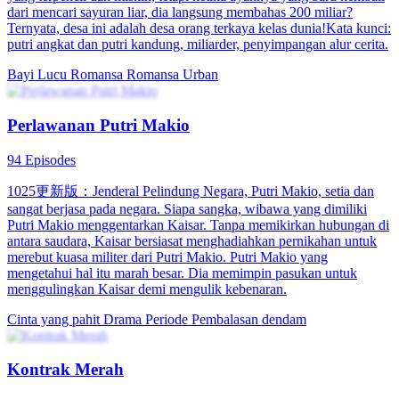
Menyesal setelah Kehilanganku
30 Episodes
Setelah ayah Putri Ayu menyelamatkan Putri Cahaya, keluarga
Cahaya korbankan kebahagiaan putri mereka demi Putri Ayu.
Namun, di balik kebaikan itu, Putri Ayu diam-diam merencanakan
untuk merebut segalanya dari Putri Cahaya. Kisah penuh intrik dan
pengkhianatan ini ungkap cinta dan kepercayaan yang berubah
menjadi luka mendalam.
Pemeran Utama Wanita Kuat
Romansa
Pertumbuhan Wanita