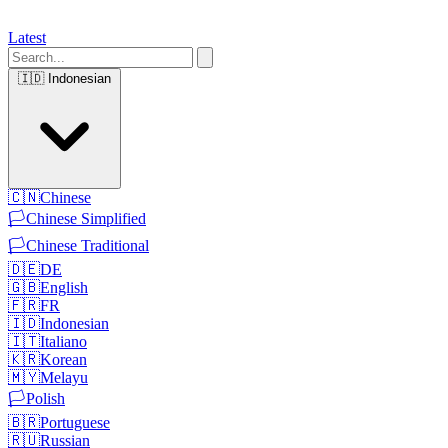
Latest
🇮🇩
Indonesian
🇨🇳
Chinese
🏳️
Chinese Simplified
🏳️
Chinese Traditional
🇩🇪
DE
🇬🇧
English
🇫🇷
FR
🇮🇩
Indonesian
🇮🇹
Italiano
🇰🇷
Korean
🇲🇾
Melayu
🏳️
Polish
🇧🇷
Portuguese
🇷🇺
Russian