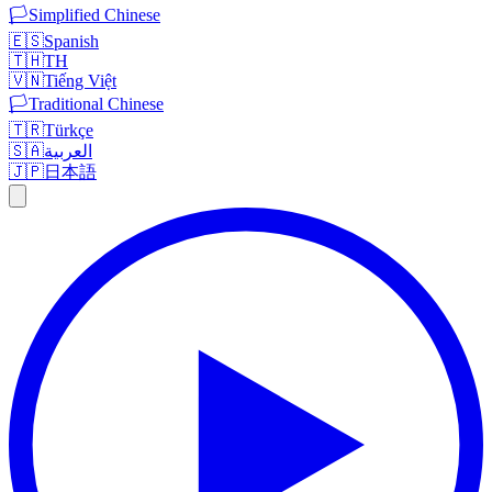
🏳️
Simplified Chinese
🇪🇸
Spanish
🇹🇭
TH
🇻🇳
Tiếng Việt
🏳️
Traditional Chinese
🇹🇷
Türkçe
🇸🇦
العربية
🇯🇵
日本語