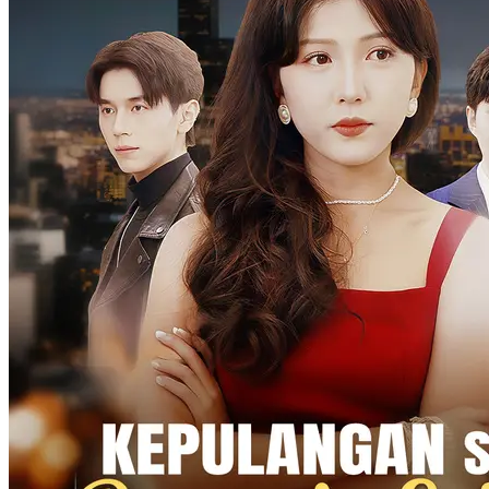
Ibu mertuanya menjebak Putri Sunita, dan akhirnya memaksa Putri
menandatangani perjanjian perceraian dan meninggalkan negara
tersebut. Enam tahun kemudian, Putri kembali ke Tiongkok bersama
putrinya Monica dan Peter juga akan menikah dengan Linda. Peter
dan Linda datang ke Perusahaan DL untuk memilih gaun
pertunangan mereka. Sebagai desainer senior DL Group, Putri
melayani mereka. Pertemuan tak terduga kali ini menyebabkan Peter
dan Putri terjerat lagi, dan kesalahpahaman masa lalu mereka
berangsur-angsur terselesaikan.
Romansa Urban
Serangan balik
Keluarga Fued
Rumah Tangga Tak Harmonis
80 Episodes
Putri tiba-tiba menjadi putri angkat. Teman masa kecilnya memilih
untuk menjalin hubungan dengan putri kandung. Putri datang ke
acara yang menampilkan teman masa kecilnya dan putri kandung
itu. Yang menemani Putri adalah Aditya dari keluarga kaya raya.
Aditya telah menunggu lama untuk melindungi wanita yang
berharga di hatinya.
Cinta Setelah Pernikahan
Romansa Urban
Menghancurkan