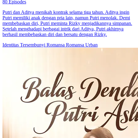
Putri Palsu Ketemu Putri Asli
44 Episodes
Putri Hadi kembali ke keluarga, membuat Nina, si Putri Palsu,
merasa terancam. Setelah pertukaran tubuh, Nina mulai memahami
kehidupan Putri Hadi dan berubah. Meski identitas Nina terbongkar,
Putri Hadi tetap melindunginya. Konflik dan kesalahpahaman
berakhir dengan saling memaafkan dan menemukan arti keluarga
sesungguhnya.
Pemeran Utama Wanita Kuat
Romansa
Pertumbuhan Wanita