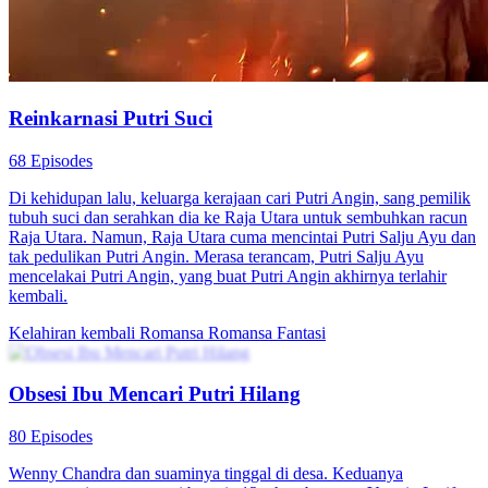
Reinkarnasi Putri Suci
68 Episodes
Di kehidupan lalu, keluarga kerajaan cari Putri Angin, sang pemilik
tubuh suci dan serahkan dia ke Raja Utara untuk sembuhkan racun
Raja Utara. Namun, Raja Utara cuma mencintai Putri Salju Ayu dan
tak pedulikan Putri Angin. Merasa terancam, Putri Salju Ayu
mencelakai Putri Angin, yang buat Putri Angin akhirnya terlahir
kembali.
Kelahiran kembali
Romansa
Romansa Fantasi