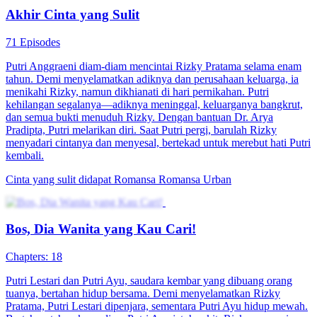
Pada hari pernikahannya, Ning Xi menyandera putri angkatnya
dengan pisau, tetapi dia akhirnya dibunuh oleh putri angkatnya.
Setelah terlahir kembali, Ning Xi menemukan dirinya kembali ke
hari pertama dia dibawa pulang dan bertekad untuk merebut kembali
semua yang menjadi haknya, mengambilnya kembali dari putri
angkatnya.
Salah Identitas
Identitas Rahasia
Putri Gila Singkirkan Putri Licik
60 Episodes
Setelah keluar dari RSJ, Nurin kembali ke rumah dan mendapati
adik tirinya yang pura-pura menjadi putri keluarga kaya ya...Tonton
Putri Gila Singkirkan Putri Licik secara gratis di NetShort. Temukan
lebih banyak drama populer.
Kayak Saudara
Serangan Balik