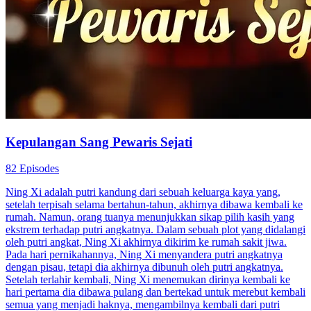
Memberimu Janji Abadi
60 Episodes
Putri Ayu dan Rizky Pratama adalah sahabat masa kecil. Namun,
hidupnya berubah drastis setelah ibunya mengalami kecelakaan dan
ayahnya membawa selingkuhan serta Putri Lestari ke rumah. Putri
Ayu ditindas ibu tiri dan Putri Lestari. Didukung Rizky Pratama,
Putri Ayu melawan saat dipaksa melahirkan anak untuk Putri
Lestari.
Pertumbuhan Wanita
Romansa
Romansa Urban