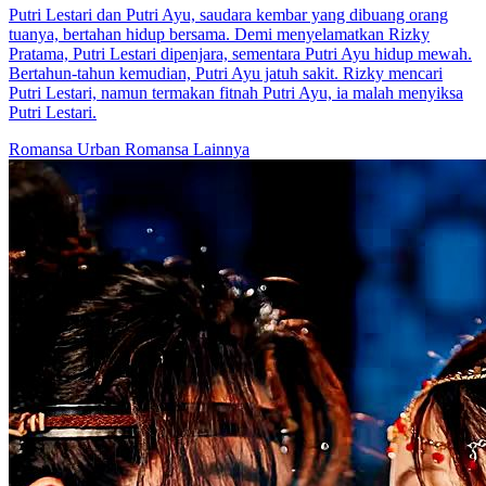
Putri Lestari dan Putri Ayu, saudara kembar yang dibuang orang
tuanya, bertahan hidup bersama. Demi menyelamatkan Rizky
Pratama, Putri Lestari dipenjara, sementara Putri Ayu hidup mewah.
Bertahun-tahun kemudian, Putri Ayu jatuh sakit. Rizky mencari
Putri Lestari, namun termakan fitnah Putri Ayu, ia malah menyiksa
Putri Lestari.
Romansa Urban
Romansa
Lainnya