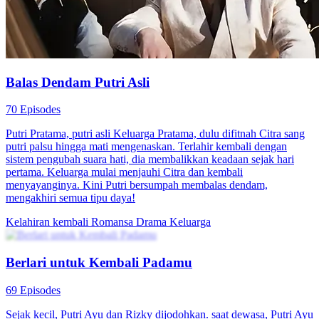
Putri yang Terlupakan Kembali
80 Episodes
Sepuluh tahun lalu, Putri Ria dibuang oleh neneknya yang pilih
kasih dan diselamatkan Nenek Sinta, namun ia kehilangan ingatan.
Saat tak sengaja masuk istana dan bertemu Raja, ia menarik
perhatian, memicu kecemburuan Putri Ayu yang berusaha
menjatuhkannya. Ketika Putri Ria hampir kalah, Tuan Arif datang
namun tak mengenali putrinya sendiri. Di saat kritis, Putri Agung
dan Raja muncul, mengubah nasib Putri Ria.
Pemeran Utama Wanita Kuat
Romansa
Drama Periode