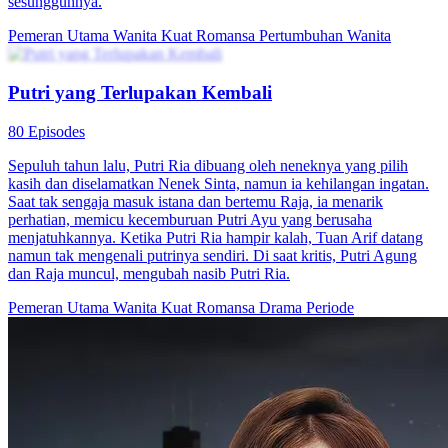
Hamil Setelah Nikah
85 Episodes
Putri Sunita menikah dengan Peter Samson selama dua tahun, tetapi
tidak kunjung hamil dan ibu mertuanya tidak puas dengan hal ini.