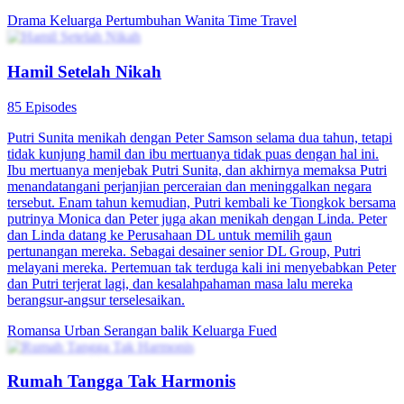
Obsesi Ibu Mencari Putri Hilang
80 Episodes
Wenny Chandra dan suaminya tinggal di desa. Keduanya
mempunyai seorang putri berusia 12 tahun bernama Yasmin Latif.
Ketiganya hidup dengan mengandalkan penghasilan suaminya yang
bekerja di tambang batu bara. Namun, ketika akan melahirkan anak
kedua, Wenny mendapatkan kabar buruk bahwa suaminya
meninggal saat bekerja. Saat ibu mertuanya melihat Wenny