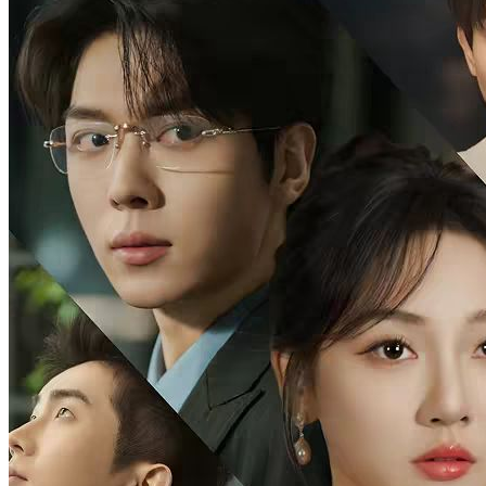
Cinta yang pahit
Romansa
Romansa Urban
Dari Bidak Jadi Kekasih
58 Episodes
Demi menyelamatkan adiknya, Laras Pratama mendekati Raka
Wijaya untuk uang, tapi terjebak cinta segitiga antara pengganti cinta
lama, calon istri keluarga kaya, dan sahabat masa kecil. Laras ingin
bebas, Raka ingin menikahinya. Kisah mereka manis, sakit, dan
penuh konflik.
Pemeran Utama Wanita Kuat
Romansa
Romansa Urban
Gagal Dekati Penasihat Dingin
79 Episodes
Putri Ayu Pratama terlahir kembali dan pilih meninggalkan Pak
Surya Adinata demi mengejar Pak Arya Hartono. Terjebak cinta
segitiga, rahasianya terbongkar di hari pernikahan. Setelah misi
selesai, ledakan memisahkan mereka. Pak Surya rela berkorban
demi Ayu. Di dunia modern, Ayu tak disangka bertemu kembali