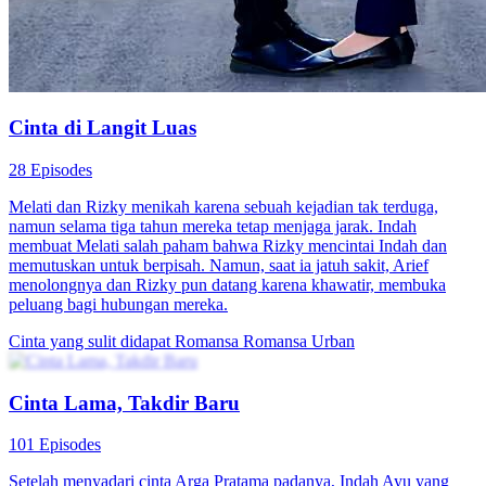
91 Episodes
Lu Yu adalah putra tertua adipati dan dia jatuh cinta dengan Lan Zhi
pada pandangan pertama. Di saat yang bersamaan, Lan Zhi yang
merupakan putri seorang pelacur pun diejek orang-orang di jalanan
dan Gu Xing menyelamatkannya. Setelah berterima kasih, rasa cinta
juga tumbuh di hati mereka. Sejak itu, kish cinta setiga yang rumit di
antara mereka pun dimulai.
Cinta yang pahit
Romansa
Periode Romantis
Tak Bisa Lari dari Cinta
100 Episodes
Dewi Danu dipaksa menikah dengan Arya Pratama, namun Arya
justru menunjukkan cinta pada Lina Pratama di depan Dewi. Dewi
berusaha kabur tapi terjebak oleh ancaman terhadap ayah
angkatnya. Setelah Dewi hamil dan diculik, Arya
menyelamatkannya. Lewat berbagai konflik, Dewi dan Arya
akhirnya menyadari cinta sejati mereka.
Cinta yang sulit didapat
Romansa
Romansa Urban