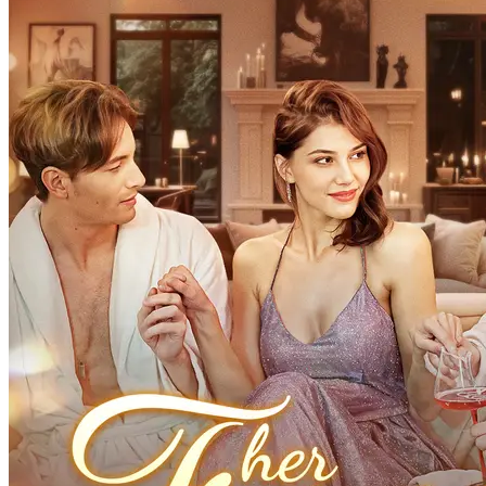
Dendam Berdarah
50 Episodes
Setelah keluarga Alban bebas usai membunuh adiknya, Ivy
bergabung dengan persaudaraan rahasia yang ubah pesona jadi
senjata balas dendam. Terjebak segitiga berbahaya ayah kasar dan
dua putranya, satu dari mereka justru punya tujuan sama. Saat cinta
dan benci bertabrakan, mana yang akan ia korbankan?
Cinta yang pahit
Mafia
Pembalasan dendam