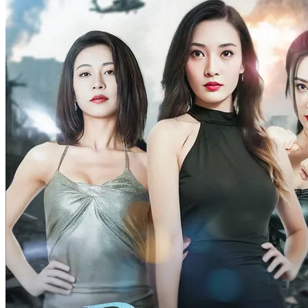
Kekasih Terlarangnya
57 Episodes
Sebagai satu-satunya pewaris konglomerat bisnis, Audrey yang
berusia 21 tahun menerima kejutan besar ketika ayahnya
memerintahkannya untuk menikah dalam waktu satu tahun. Dia
memaksa Audrey menghadiri pesta dengan daftar semua calon
pasangan yang memenuhi standarnya. Namun saat Audrey
merencanakan pelariannya dari pesta, dia jatuh ke tangan saudara
Vanderbilt. Caspian, kakak laki-laki, adalah pria playboy yang seksi
dengan hati emas. Killian, adik laki-laki, adalah jiwa yang dingin
dan tersiksa, dengan mata sebiru lautan. Audrey, Caspian, dan
Killian mulai sebagai teman, tetapi setelah perjalanan mengejutkan
ke Bermuda, Audrey menemukan dirinya terjebak dalam cinta
segitiga dengan kedua bersaudara itu. Akankah dia memilih salah
satu dari mereka untuk dinikahi, atau akankah dia melepaskan akal
sehatnya dan tersesat dalam segitiga setan?
Balas Dendam
Dimanjakan