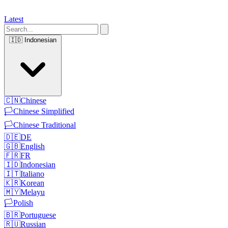
Latest
🇮🇩
Indonesian
🇨🇳
Chinese
🏳️
Chinese Simplified
🏳️
Chinese Traditional
🇩🇪
DE
🇬🇧
English
🇫🇷
FR
🇮🇩
Indonesian
🇮🇹
Italiano
🇰🇷
Korean
🇲🇾
Melayu
🏳️
Polish
🇧🇷
Portuguese
🇷🇺
Russian