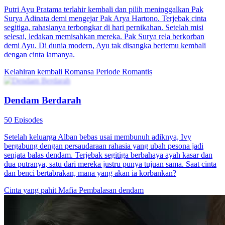
Setia di Dua Hati
61 Episodes
Yolanda terjebak cinta segitiga antara kekasihnya Zane dan mantan
kekasihnya Jake. Demi ayahnya, ia melawan kekuasaan — dan Jake
rela jadi penopangnya. Tiga hati, satu takdir, perjalanan menuju cinta
dan jati diri.