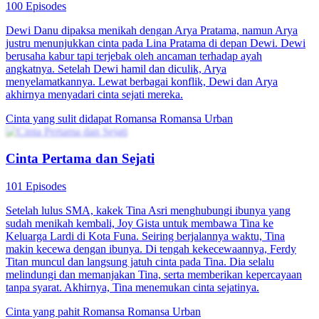
Tiga tahun yang lalu, Zhai Ling dan Zhai Manyun telah
dipermainkan oleh rakan baik mereka dan dijual ke sebuah taman
industri di Segitiga Utara. Ibu bapa Zhai Ling, yang telah membayar
wang tebusan mereka, dibunuh dengan kejam oleh serigala liar, dan
Zhai Ling serta abangnya kemudiannya dijual ke taman industri lain
sebagai barangan. Tiga tahun kemudian, Zhai Ling kembali sebagai
Phoenix, pembunuh wanita terbaik di Segitiga Utara, dengan tekad
untuk membalas dendam. Tiada musuh dari masa itu yang akan
terlepas.
Identiti Rahsia
Balas Dendam