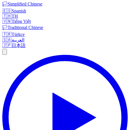
🏳️
Simplified Chinese
🇪🇸
Spanish
🇹🇭
TH
🇻🇳
Tiếng Việt
🏳️
Traditional Chinese
🇹🇷
Türkçe
🇸🇦
العربية
🇯🇵
日本語