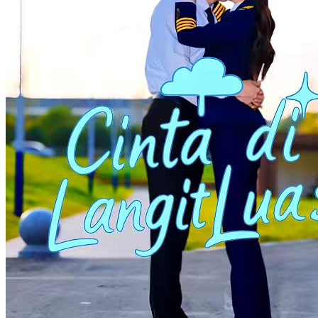
Phoenix Petir
88 Episodes
Tiga tahun yang lalu, Zhai Ling dan Zhai Manyun ditipu oleh
sahabat mereka dan dijual ke sebuah kawasan industri di Segitiga
Utara. Orang tua Zhai Ling, yang telah membayar untuk menebus
mereka, dibunuh secara brutal oleh serigala liar, dan Zhai Ling serta
saudara laki-lakinya kemudian dijual ke kawasan industri lain
sebagai barang dagangan. Tiga tahun kemudian, Zhai Ling kembali
sebagai Phoenix, pembunuh wanita terbaik di Segitiga Utara, dan
bersumpah untuk membalas dendam. Tak satu pun dari musuh-
musuh dari masa itu yang akan lolos.
Identitas Rahasia
Balas Dendam
Kekasih Seumur Hidup