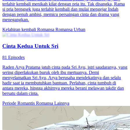
Cinta Pertama dan Sejati
101 Episodes
Setelah lulus SMA, kakek Tina Asri menghubungi ibunya yang
sudah menikah kembali, Joy Gista untuk membawa Tina ke
Keluarga Lardi di Kota Funa. Seiring berjalannya waktu, Tina
makin kecewa dengan ibunya. Di tengah kekecewaannya, Ferdy
Titan muncul dan langsung jatuh cinta pada Tina. Dia selalu
melindungi dan memanjakan Tina, serta memberikan kepercayaan
tanpa syarat. Akhirnya, Tina menemukan cinta sejatinya.
Cinta yang pahit
Romansa
Romansa Urban
Bos Kejam Mengejar Cinta
100 Episodes
Bos Kejam Mengejar Cinta
Cinta yang sulit didapat
Romansa
Pertumbuhan Wanita