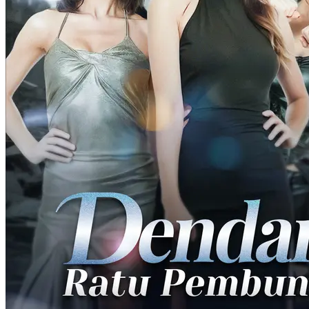
87 Episodes
Maya Putih tanpa sengaja membawa Kaisar Rizky Surya ke dunia
modern dan disangka sebagai Putri Rani. Jenderal Arya dan Putri
Hana ikut terlempar ke masa kini, membuat cinta segitiga kerajaan
berlanjut dengan intrik di era modern. Maya pun terjebak di tengah
persaingan istana yang belum berakhir.
Romansa Fantasi
Romansa
Romansa Urban