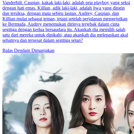
Kisruh Cinta Segitiga
80 Episodes
Indah kehilangan biaya sekolah karena bibinya, lalu mencari
perlindungan pada Arief. Setelah dijemput kembali dan bertunangan
dengan Rizky, Indah ingin mengakhiri hubungan dengan Arief,
namun Arief menolak. Rizky memilih mantan kekasihnya, membuat
Indah kembali ke Arief. Indah akhirnya fokus berkarier dan berpisah
dari Rizky.
Romansa Urban
Romansa
Ceo
Menanti di Masa Depan