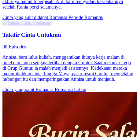
Melati dan Rizky menikah karena sebuah kejadian tak terduga,
namun selama tiga tahun mereka tetap menjaga jarak. Indah
membuat Melati salah paham bahwa Rizky mencintai Indah dan
memutuskan untuk berpisah. Namun, saat ia jatuh sakit, Arief
menolongnya dan Rizky pun datang karena khawatir, membuka
peluang bagi hubungan mereka.
Cinta yang sulit didapat
Romansa
Romansa Urban
Cinta Lama, Takdir Baru
101 Episodes
Setelah menyadari cinta Arga Pratama padanya, Indah Ayu yang
terlahir kembali menikah kilat dengan pria itu. Tak disangka, Rama
si pria brengsek juga terlahir kembali dan mulai mengejar Indah
dengan penuh ambisi, memicu persaingan cinta dan drama yang
menegangkan.
Kelahiran kembali
Romansa
Romansa Urban