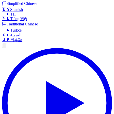
🏳️
Simplified Chinese
🇪🇸
Spanish
🇹🇭
TH
🇻🇳
Tiếng Việt
🏳️
Traditional Chinese
🇹🇷
Türkçe
🇸🇦
العربية
🇯🇵
日本語