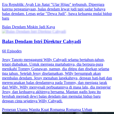
Era Republik: Ayah Lin Jiatai "Ular Hijau" terbunuh. Dipenjara
karena penganiayaan, balas dendam lewat judi tapi sadar bahaya
balas dendam. Lepas gelar "Dewa Judi", bawa keluarga mulai hidup
baru
Balas Dendam
Miskin Jadi Kaya
Balas Dendam Istri Direktur Cahyadi
60 Episodes
Jessy Tanoto mengagumi Willy Cahyadi selama bertahun-tahun,
tetapi diabaikan. Untuk menjaga martabatnya, dia berpura-pura
menikahi Tommy Gunawan, namun, dia ditipu dan disekap selama
tiga tahun. Setelah Jessy diselamatkan, Willy bersumpah akan
membalas dendam. Jessy menahan langkahnya, dengan hati-hati dan
merencanakan balas dendamnya pada Tommy, dan menjaga jarak
dari Willy. Willy menyesali perbuatannya di masa lalu, dia mengejar
Jessy, dan keduanya akhirnya bersama. Mantan gadis lugu itu
berubah menjadi dewi balas dendam dan memulai hidup baru
dengan cinta sejatinya Willy Cahyadi.
Pemeran Utama Wanita Kuat
Romansa
Romansa Urban