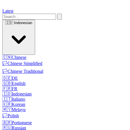
Latest
🇮🇩
Indonesian
🇨🇳
Chinese
🏳️
Chinese Simplified
🏳️
Chinese Traditional
🇩🇪
DE
🇬🇧
English
🇫🇷
FR
🇮🇩
Indonesian
🇮🇹
Italiano
🇰🇷
Korean
🇲🇾
Melayu
🏳️
Polish
🇧🇷
Portuguese
🇷🇺
Russian