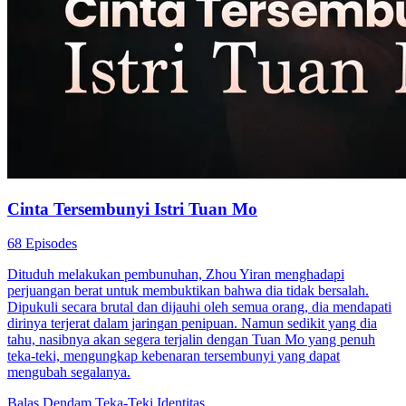
Cinta Tersembunyi Istri Tuan Mo
68 Episodes
Dituduh melakukan pembunuhan, Zhou Yiran menghadapi
perjuangan berat untuk membuktikan bahwa dia tidak bersalah.
Dipukuli secara brutal dan dijauhi oleh semua orang, dia mendapati
dirinya terjerat dalam jaringan penipuan. Namun sedikit yang dia
tahu, nasibnya akan segera terjalin dengan Tuan Mo yang penuh
teka-teki, mengungkap kebenaran tersembunyi yang dapat
mengubah segalanya.
Balas Dendam
Teka-Teki Identitas