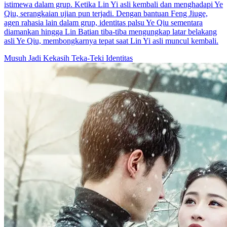
istimewa dalam grup. Ketika Lin Yi asli kembali dan menghadapi Ye
Qiu, serangkaian ujian pun terjadi. Dengan bantuan Feng Jiuge,
agen rahasia lain dalam grup, identitas palsu Ye Qiu sementara
diamankan hingga Lin Batian tiba-tiba mengungkap latar belakang
asli Ye Qiu, membongkarnya tepat saat Lin Yi asli muncul kembali.
Musuh Jadi Kekasih
Teka-Teki Identitas