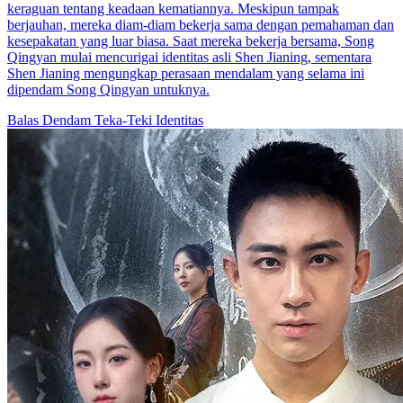
keraguan tentang keadaan kematiannya. Meskipun tampak
berjauhan, mereka diam-diam bekerja sama dengan pemahaman dan
kesepakatan yang luar biasa. Saat mereka bekerja bersama, Song
Qingyan mulai mencurigai identitas asli Shen Jianing, sementara
Shen Jianing mengungkap perasaan mendalam yang selama ini
dipendam Song Qingyan untuknya.
Balas Dendam
Teka-Teki Identitas