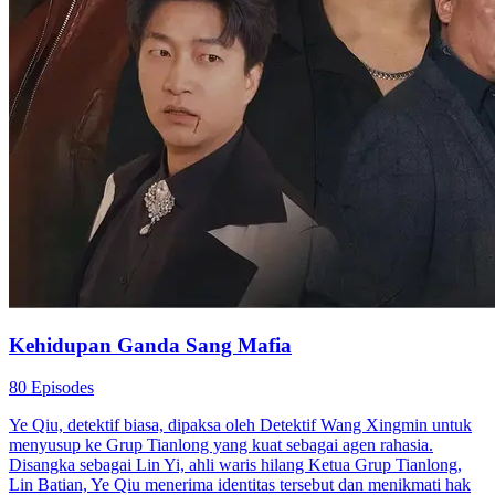
Kehidupan Ganda Sang Mafia
80 Episodes
Ye Qiu, detektif biasa, dipaksa oleh Detektif Wang Xingmin untuk
menyusup ke Grup Tianlong yang kuat sebagai agen rahasia.
Disangka sebagai Lin Yi, ahli waris hilang Ketua Grup Tianlong,
Lin Batian, Ye Qiu menerima identitas tersebut dan menikmati hak