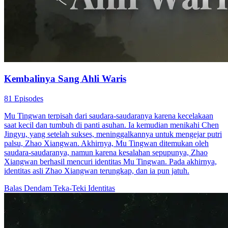
Kembalinya Sang Ahli Waris
81 Episodes
Mu Tingwan terpisah dari saudara-saudaranya karena kecelakaan
saat kecil dan tumbuh di panti asuhan. Ia kemudian menikahi Chen
Jingyu, yang setelah sukses, meninggalkannya untuk mengejar putri
palsu, Zhao Xiangwan. Akhirnya, Mu Tingwan ditemukan oleh
saudara-saudaranya, namun karena kesalahan sepupunya, Zhao
Xiangwan berhasil mencuri identitas Mu Tingwan. Pada akhirnya,
identitas asli Zhao Xiangwan terungkap, dan ia pun jatuh.
Balas Dendam
Teka-Teki Identitas