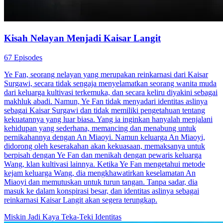
Kisah Nelayan Menjadi Kaisar Langit
67 Episodes
Ye Fan, seorang nelayan yang merupakan reinkarnasi dari Kaisar
Surgawi, secara tidak sengaja menyelamatkan seorang wanita muda
dari keluarga kultivasi terkemuka, dan secara keliru diyakini sebagai
makhluk abadi. Namun, Ye Fan tidak menyadari identitas aslinya
sebagai Kaisar Surgawi dan tidak memiliki pengetahuan tentang
kekuatannya yang luar biasa. Yang ia inginkan hanyalah menjalani
kehidupan yang sederhana, memancing dan menabung untuk
pernikahannya dengan An Miaoyi. Namun keluarga An Miaoyi,
didorong oleh keserakahan akan kekuasaan, memaksanya untuk
berpisah dengan Ye Fan dan menikah dengan pewaris keluarga
Wang, klan kultivasi lainnya. Ketika Ye Fan mengetahui metode
kejam keluarga Wang, dia mengkhawatirkan keselamatan An
Miaoyi dan memutuskan untuk turun tangan. Tanpa sadar, dia
masuk ke dalam konspirasi besar, dan identitas aslinya sebagai
reinkarnasi Kaisar Langit akan segera terungkap.
Miskin Jadi Kaya
Teka-Teki Identitas