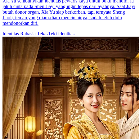
Xia Yu sembunyikan identitas pewaris kaya untuk bukti mandiri. Ia
jatuh cinta pada Shen Jiayi yang ingin lepas dari ayahnya. Saat Jiayi
butuh donor organ, Xia Yu siap berkorban, tapi ternyata Sheng
Jiaoli, teman yang diam-diam mencintainya, sudah lebih dulu
mendonorkan diri.
Identitas Rahasia
Teka-Teki Identitas