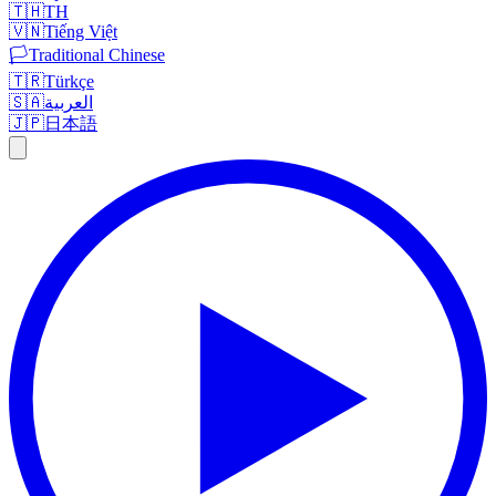
🇹🇭
TH
🇻🇳
Tiếng Việt
🏳️
Traditional Chinese
🇹🇷
Türkçe
🇸🇦
العربية
🇯🇵
日本語