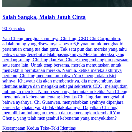
Salah Sangka, Malah Jatuh Cinta
90 Episodes
Yan Cheng mengira suaminya, Chi Jing, CEO Chi Corporation,
adalah orang yang disewanya sebesar 6,6 yuan untuk menghadiri
pertemuan orang tua dan guru. Tak satu pun dari mereka yang tahu
bahwa orang tersebut adalah pasangannya. Melalui interaksi yang
berulang-ulang, Chi Jing dan Yan Cheng mengembangkan perasaan
satu sama lain. Untuk tetap bersama, mereka memutuskan untuk
mengakhiri pernikahan mereka. Namun, ketika mereka akhirnya
bertemu, Chi Jing menemukan bahwa Yan Cheng adalah istri
sahnya. Khawatir dia akan membencinya, dia menyembunyikan
identitas aslinya dan mengaku sebagai sekretaris CEO, melanjutkan
hubungan mereka. Namun semuanya berantakan ketika Yan Cheng
menemukan kebenaran tentang identitas Chi Jing dan mengetahui
bahwa ayahnya, Chi Guanwen, menyebabkan ayahnya dipenjara
karena kejahatan yang tidak dilakukannya. Dapatkah Chi Jing
memulihkan hubungan mereka dan memenangkan kembali Yan
Cheng, yang telah mengetahui kebenaran yang menyakitkan?
Kesempatan Kedua
Teka-Teki Identitas