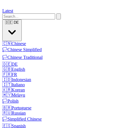
Latest
🇩🇪
DE
🇨🇳
Chinese
🏳️
Chinese Simplified
🏳️
Chinese Traditional
🇩🇪
DE
🇬🇧
English
🇫🇷
FR
🇮🇩
Indonesian
🇮🇹
Italiano
🇰🇷
Korean
🇲🇾
Melayu
🏳️
Polish
🇧🇷
Portuguese
🇷🇺
Russian
🏳️
Simplified Chinese
🇪🇸
Spanish