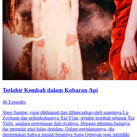
Terlahir Kembali dalam Kobaran Api
46 Episodes
Shen Jianing, yang dikhianati dan dihancurkan oleh suaminya Lu
Zechuan dan selingkuhannya Xia Yi'an, terlahir kembali sebagai Xia
Yizhi, saudara perempuan dari rivalnya. Dengan identitas barunya,
dia memulai misi balas dendam. Dalam perjalanannya, dia
menemukan bahwa musuh besarnya Song Qingyan juga memiliki