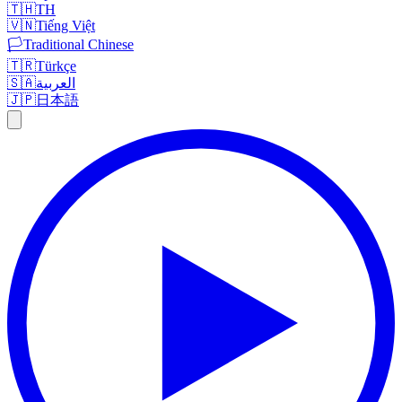
🇹🇭
TH
🇻🇳
Tiếng Việt
🏳️
Traditional Chinese
🇹🇷
Türkçe
🇸🇦
العربية
🇯🇵
日本語