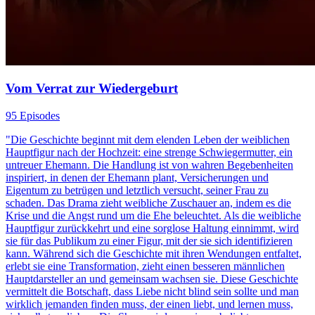
Vom Verrat zur Wiedergeburt
95 Episodes
"Die Geschichte beginnt mit dem elenden Leben der weiblichen
Hauptfigur nach der Hochzeit: eine strenge Schwiegermutter, ein
untreuer Ehemann. Die Handlung ist von wahren Begebenheiten
inspiriert, in denen der Ehemann plant, Versicherungen und
Eigentum zu betrügen und letztlich versucht, seiner Frau zu
schaden. Das Drama zieht weibliche Zuschauer an, indem es die
Krise und die Angst rund um die Ehe beleuchtet. Als die weibliche
Hauptfigur zurückkehrt und eine sorglose Haltung einnimmt, wird
sie für das Publikum zu einer Figur, mit der sie sich identifizieren
kann. Während sich die Geschichte mit ihren Wendungen entfaltet,
erlebt sie eine Transformation, zieht einen besseren männlichen
Hauptdarsteller an und gemeinsam wachsen sie. Diese Geschichte
vermittelt die Botschaft, dass Liebe nicht blind sein sollte und man
wirklich jemanden finden muss, der einen liebt, und lernen muss,