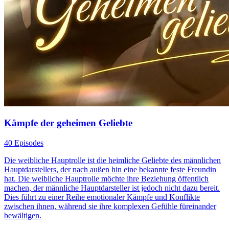
Kämpfe der geheimen Geliebte
40 Episodes
Die weibliche Hauptrolle ist die heimliche Geliebte des männlichen
Hauptdarstellers, der nach außen hin eine bekannte feste Freundin
hat. Die weibliche Hauptrolle möchte ihre Beziehung öffentlich
machen, der männliche Hauptdarsteller ist jedoch nicht dazu bereit.
Dies führt zu einer Reihe emotionaler Kämpfe und Konflikte
zwischen ihnen, während sie ihre komplexen Gefühle füreinander
bewältigen.