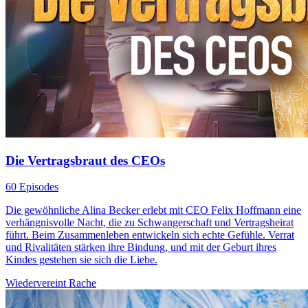
Die Vertragsbraut des CEOs
60 Episodes
Die gewöhnliche Alina Becker erlebt mit CEO Felix Hoffmann eine
verhängnisvolle Nacht, die zu Schwangerschaft und Vertragsheirat
führt. Beim Zusammenleben entwickeln sich echte Gefühle. Verrat
und Rivalitäten stärken ihre Bindung, und mit der Geburt ihres
Kindes gestehen sie sich die Liebe.
Wiedervereint
Rache