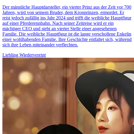
Der männliche Hauptdarsteller, ein vierter Prinz aus der Zeit vor 700
Jahren, wird von seinem Bruder, dem Kronprinzen, ermordet. Er
reist jedoch zufällig ins Jahr 2024 und trifft die weibliche Hauptfigur
auf einer Pferderennbahn. Nach seiner Zeitreise wird er ein
mächtiger CEO und steht an vierter Stelle einer angesehenen
Familie. Die weibliche Hauptfigur ist die lange verschollene Enkelin
einer wohlhabenden Familie. Ihre Geschichte entfaltet sich, während
sich ihre Leben miteinander verflechten.
Liebling
Wiedervereint