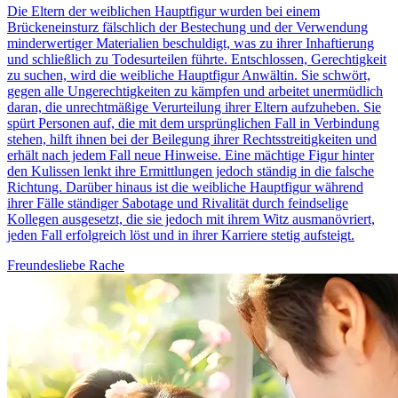
Die Eltern der weiblichen Hauptfigur wurden bei einem
Brückeneinsturz fälschlich der Bestechung und der Verwendung
minderwertiger Materialien beschuldigt, was zu ihrer Inhaftierung
und schließlich zu Todesurteilen führte. Entschlossen, Gerechtigkeit
zu suchen, wird die weibliche Hauptfigur Anwältin. Sie schwört,
gegen alle Ungerechtigkeiten zu kämpfen und arbeitet unermüdlich
daran, die unrechtmäßige Verurteilung ihrer Eltern aufzuheben. Sie
spürt Personen auf, die mit dem ursprünglichen Fall in Verbindung
stehen, hilft ihnen bei der Beilegung ihrer Rechtsstreitigkeiten und
erhält nach jedem Fall neue Hinweise. Eine mächtige Figur hinter
den Kulissen lenkt ihre Ermittlungen jedoch ständig in die falsche
Richtung. Darüber hinaus ist die weibliche Hauptfigur während
ihrer Fälle ständiger Sabotage und Rivalität durch feindselige
Kollegen ausgesetzt, die sie jedoch mit ihrem Witz ausmanövriert,
jeden Fall erfolgreich löst und in ihrer Karriere stetig aufsteigt.
Freundesliebe
Rache