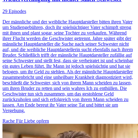
29 Episodes
Der männliche und der weibliche Hauptdarsteller bitten ihren Vater
um Studiengebühren, doch ihr spielsüchtiger Vater schimpft streng
mit ihnen und plant sogar, seine Tochter zu verkaufen. Während
ihrer Flucht werden die Geschwister getrennt. Jahre später gibt der
männliche Hauptdarsteller die Suche nach seiner Schwester nicht
auf, und die weibliche Hauptdarstellerin sucht ebenfalls nach ihrem
Bruder. Schließlich trifft der männliche Hauptdarsteller zufällig auf
seine Schwester und stellt fest, dass sie verheiratet ist und scheinbar
ein gutes Leben führt. Ihr Mann ist jedoch spielsüchtig und hat sie
belogen, um ihr Geld zu stehlen. Als der männliche Hauptdarsteller
zusammenbricht und eine unheilbare Krankheit diagnostiziert wird,
beschließt die Schwester, sich von ihrem Mann scheiden zu lassen,
um ihren Bruder zu retten und sein wahres Ich zu enthüllen. Die
Geschwister tun sich zusammen, um das gestohlene Geld
zurückzuholen und sich erfolgreich von ihrem Mann scheiden zu
lassen. Am Ende bereut ihr Vater seine Tat und bittet sie um
Vergebung.
Rache
Für Liebe opfern