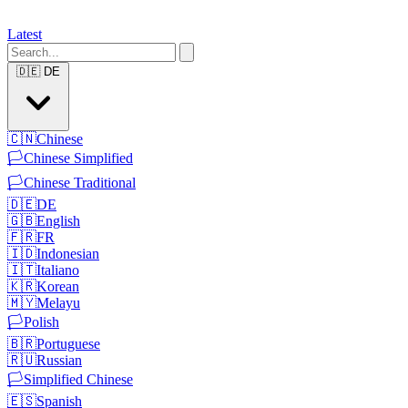
Latest
🇩🇪
DE
🇨🇳
Chinese
🏳️
Chinese Simplified
🏳️
Chinese Traditional
🇩🇪
DE
🇬🇧
English
🇫🇷
FR
🇮🇩
Indonesian
🇮🇹
Italiano
🇰🇷
Korean
🇲🇾
Melayu
🏳️
Polish
🇧🇷
Portuguese
🇷🇺
Russian
🏳️
Simplified Chinese
🇪🇸
Spanish