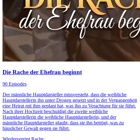
Die Rache der Ehefrau beginnt
90 Episodes
Der männliche Hauptdarsteller missversteht, dass die weibliche
Hauptdarstellerin ihn unter Drogen gesetzt und in der Vergangenheit
eine Heirat mit ihm geplant hat, was ihn zu Verachtung für sie führt.
Nach ihrer Hochzeit beschuldigt die zweite weibliche
Hauptdarstellerin die weibliche Hauptdarstellerin, und der
männliche Hauptdarsteller glaubt, dass sie ihn betrügt, was zu
häuslicher Gewalt gegen sie führt.
Wiedervereint
Rache