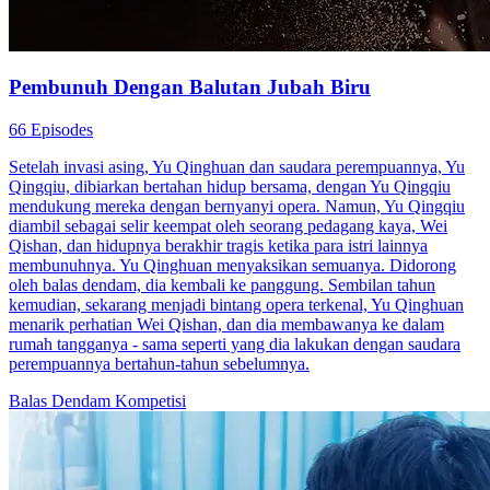
Pembunuh Dengan Balutan Jubah Biru
66 Episodes
Setelah invasi asing, Yu Qinghuan dan saudara perempuannya, Yu
Qingqiu, dibiarkan bertahan hidup bersama, dengan Yu Qingqiu
mendukung mereka dengan bernyanyi opera. Namun, Yu Qingqiu
diambil sebagai selir keempat oleh seorang pedagang kaya, Wei
Qishan, dan hidupnya berakhir tragis ketika para istri lainnya
membunuhnya. Yu Qinghuan menyaksikan semuanya. Didorong
oleh balas dendam, dia kembali ke panggung. Sembilan tahun
kemudian, sekarang menjadi bintang opera terkenal, Yu Qinghuan
menarik perhatian Wei Qishan, dan dia membawanya ke dalam
rumah tangganya - sama seperti yang dia lakukan dengan saudara
perempuannya bertahun-tahun sebelumnya.
Balas Dendam
Kompetisi