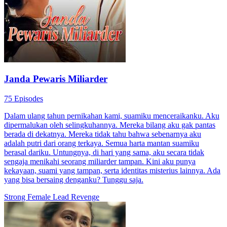
Janda Pewaris Miliarder
75 Episodes
Dalam ulang tahun pernikahan kami, suamiku menceraikanku. Aku
dipermalukan oleh selingkuhannya. Mereka bilang aku gak pantas
berada di dekatnya. Mereka tidak tahu bahwa sebenarnya aku
adalah putri dari orang terkaya. Semua harta mantan suamiku
berasal dariku. Untungnya, di hari yang sama, aku secara tidak
sengaja menikahi seorang miliarder tampan. Kini aku punya
kekayaan, suami yang tampan, serta identitas misterius lainnya. Ada
yang bisa bersaing denganku? Tunggu saja.
Strong Female Lead
Revenge