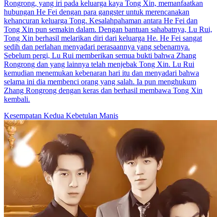
Rongrong, yang iri pada keluarga kaya Tong Xin, memanfaatkan
hubungan He Fei dengan para gangster untuk merencanakan
kehancuran keluarga Tong. Kesalahpahaman antara He Fei dan
Tong Xin pun semakin dalam. Dengan bantuan sahabatnya, Lu Rui,
Tong Xin berhasil melarikan diri dari keluarga He. He Fei sangat
sedih dan perlahan menyadari perasaannya yang sebenarnya.
Sebelum pergi, Lu Rui memberikan semua bukti bahwa Zhang
Rongrong dan yang lainnya telah menjebak Tong Xin. Lu Rui
kemudian menemukan kebenaran hari itu dan menyadari bahwa
selama ini dia membenci orang yang salah. Ia pun menghukum
Zhang Rongrong dengan keras dan berhasil membawa Tong Xin
kembali.
Kesempatan Kedua
Kebetulan Manis