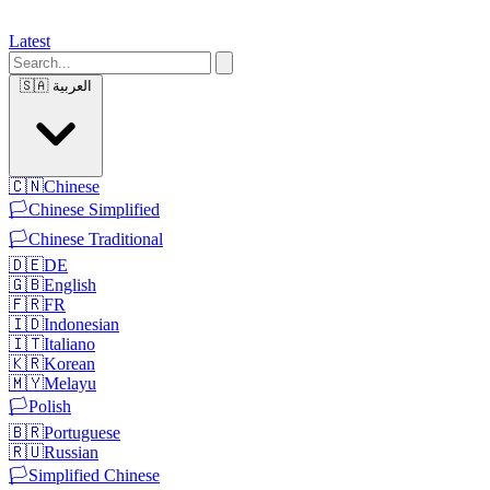
Latest
🇸🇦
العربية
🇨🇳
Chinese
🏳️
Chinese Simplified
🏳️
Chinese Traditional
🇩🇪
DE
🇬🇧
English
🇫🇷
FR
🇮🇩
Indonesian
🇮🇹
Italiano
🇰🇷
Korean
🇲🇾
Melayu
🏳️
Polish
🇧🇷
Portuguese
🇷🇺
Russian
🏳️
Simplified Chinese