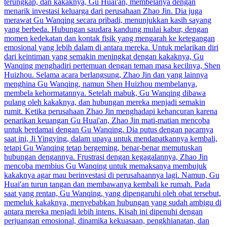
terungkap, dan kakaknya, Gu Huai'an, membelanya dengan
menarik investasi keluarga dari perusahaan Zhao Jin. Dia juga
merawat Gu Wanqing secara pribadi, menunjukkan kasih sayang
yang berbeda. Hubungan saudara kandung mulai kabur, dengan
momen kedekatan dan kontak fisik yang mengarah ke ketegangan
emosional yang lebih dalam di antara mereka. Untuk melarikan diri
dari keintiman yang semakin meningkat dengan kakaknya, Gu
Wanqing menghadiri pertemuan dengan teman masa kecilnya, Shen
Huizhou. Selama acara berlangsung, Zhao Jin dan yang lainnya
menghina Gu Wanqing, namun Shen Huizhou membelanya,
membela kehormatannya. Setelah mabuk, Gu Wanqing dibawa
pulang oleh kakaknya, dan hubungan mereka menjadi semakin
rumit. Ketika perusahaan Zhao Jin menghadapi kehancuran karena
penarikan keuangan Gu Huai'an, Zhao Jin mati-matian mencoba
untuk berdamai dengan Gu Wanqing. Dia putus dengan pacarnya
saat ini, Ji Yingying, dalam upaya untuk mendapatkannya kembali,
tetapi Gu Wanqing tetap bergeming, benar-benar memutuskan
hubungan dengannya. Frustrasi dengan kegagalannya, Zhao Jin
mencoba membius Gu Wanqing untuk memaksanya membujuk
kakaknya agar mau berinvestasi di perusahaannya lagi. Namun, Gu
Huai'an turun tangan dan membawanya kembali ke rumah. Pada
saat yang rentan, Gu Wanqing, yang dipengaruhi oleh obat tersebut,
memeluk kakaknya, menyebabkan hubungan yang sudah ambigu di
antara mereka menjadi lebih intens. Kisah ini dipenuhi dengan
perjuangan emosional, dinamika kekuasaan, pengkhianatan, dan