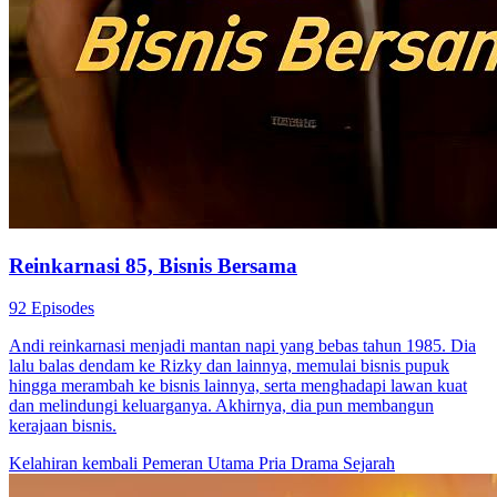
Reinkarnasi 85, Bisnis Bersama
92 Episodes
Andi reinkarnasi menjadi mantan napi yang bebas tahun 1985. Dia
lalu balas dendam ke Rizky dan lainnya, memulai bisnis pupuk
hingga merambah ke bisnis lainnya, serta menghadapi lawan kuat
dan melindungi keluarganya. Akhirnya, dia pun membangun
kerajaan bisnis.
Kelahiran kembali
Pemeran Utama Pria
Drama Sejarah