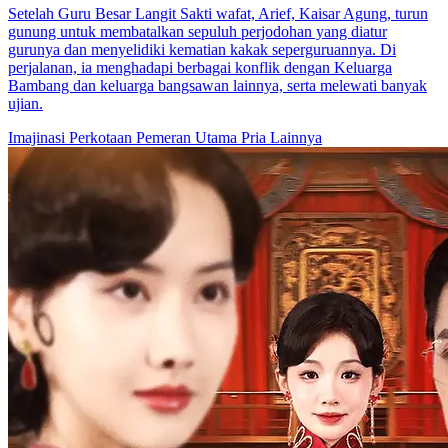
Setelah Guru Besar Langit Sakti wafat, Arief, Kaisar Agung, turun
gunung untuk membatalkan sepuluh perjodohan yang diatur
gurunya dan menyelidiki kematian kakak seperguruannya. Di
perjalanan, ia menghadapi berbagai konflik dengan Keluarga
Bambang dan keluarga bangsawan lainnya, serta melewati banyak
ujian.
Imajinasi Perkotaan
Pemeran Utama Pria
Lainnya