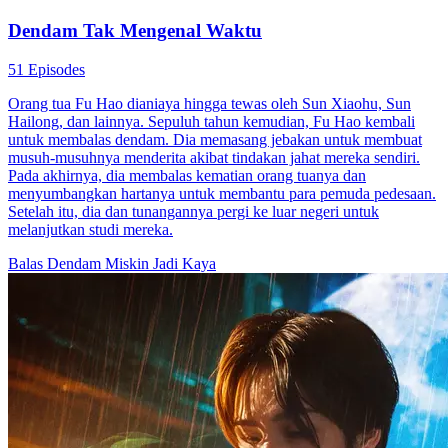
Dendam Tak Mengenal Waktu
51 Episodes
Orang tua Fu Hao dianiaya hingga tewas oleh Sun Xiaohu, Sun
Hailong, dan lainnya. Sepuluh tahun kemudian, Fu Hao kembali
untuk membalas dendam. Dia memasang jebakan untuk membuat
musuh-musuhnya menderita akibat tindakan jahat mereka sendiri.
Pada akhirnya, dia membalas kematian orang tuanya dan
menyumbangkan hartanya untuk membantu para pemuda pedesaan.
Setelah itu, dia dan tunangannya pergi ke luar negeri untuk
melanjutkan studi mereka.
Balas Dendam
Miskin Jadi Kaya