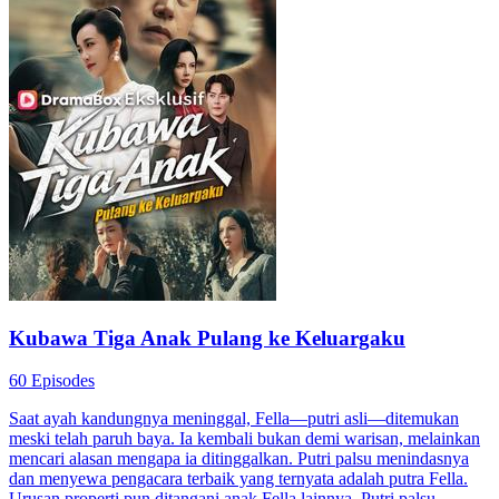
Kubawa Tiga Anak Pulang ke Keluargaku
60 Episodes
Saat ayah kandungnya meninggal, Fella—putri asli—ditemukan
meski telah paruh baya. Ia kembali bukan demi warisan, melainkan
mencari alasan mengapa ia ditinggalkan. Putri palsu menindasnya
dan menyewa pengacara terbaik yang ternyata adalah putra Fella.
Urusan properti pun ditangani anak Fella lainnya. Putri palsu