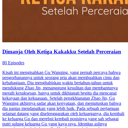
Dimanja Oleh Ketiga Kakakku Setelah Perceraian
80 Episodes
Kisah ini mengisahkan Gu Wanqing, yang pernah percaya bahwa
pengorbanannya untuk seorang pria akan membuahkan cinta dan
kebahagiaan. Dia menghabiskan waktu bertahun-tahun untuk
mendukung Zhao Jin, menanggung kesulitan dan membantunya
meraih kesuksesan, hanya untuk dikhianati begitu dia mencapai
kekayaan dan kekuasaan. Setelah pengkhianatan Zhao Jin, Gu
Wanqing akhirnya sadar akan kenyataan, dan memutuskan bahwa
dia pantas mendapatkan yang lebih baik. Pada sebuah perjamuan
selamat datang yang diselenggarakan oleh keluarganya, dia kembali
ke keluarga Gu dan merebut kembali posisinya yang sah sebagai
putri sulung keluarga Gu yang kaya raya. Identitas aslinya