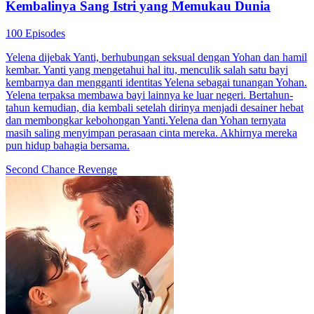
Kembalinya Sang Istri yang Memukau Dunia
100 Episodes
Yelena dijebak Yanti, berhubungan seksual dengan Yohan dan hamil
kembar. Yanti yang mengetahui hal itu, menculik salah satu bayi
kembarnya dan mengganti identitas Yelena sebagai tunangan Yohan.
Yelena terpaksa membawa bayi lainnya ke luar negeri. Bertahun-
tahun kemudian, dia kembali setelah dirinya menjadi desainer hebat
dan membongkar kebohongan Yanti.Yelena dan Yohan ternyata
masih saling menyimpan perasaan cinta mereka. Akhirnya mereka
pun hidup bahagia bersama.
Second Chance
Revenge