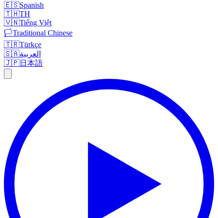
🇪🇸
Spanish
🇹🇭
TH
🇻🇳
Tiếng Việt
🏳️
Traditional Chinese
🇹🇷
Türkçe
🇸🇦
العربية
🇯🇵
日本語