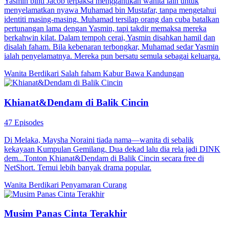
Yasmin binti Jacob terpaksa menggantikan wanita lain untuk
menyelamatkan nyawa Muhamad bin Mustafar, tanpa mengetahui
identiti masing-masing. Muhamad tersilap orang dan cuba batalkan
pertunangan lama dengan Yasmin, tapi takdir memaksa mereka
berkahwin kilat. Dalam tempoh cerai, Yasmin disahkan hamil dan
disalah faham. Bila kebenaran terbongkar, Muhamad sedar Yasmin
ialah penyelamatnya. Mereka pun bersatu semula sebagai keluarga.
Wanita Berdikari
Salah faham
Kabur Bawa Kandungan
Khianat&Dendam di Balik Cincin
47 Episodes
Di Melaka, Maysha Noraini tiada nama—wanita di sebalik
kekayaan Kumpulan Gemilang. Dua dekad lalu dia rela jadi DINK
dem...Tonton Khianat&Dendam di Balik Cincin secara free di
NetShort. Temui lebih banyak drama popular.
Wanita Berdikari
Penyamaran
Curang
Musim Panas Cinta Terakhir