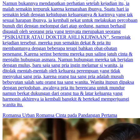
Namun bukannya mendapatkan perhatian setelah kejadian itu, ia
malah semakin terpuruk karena kemarahan ibunya. Suatu hari ia
semakin lelah dengan kehidupan keluarganya & karirnya yang tak
sesuai harapan ibunya, ia kembali nekat untuk melakukan percobaan
bunuh diri dengan melompat dari atap gedung, namun berhasil
digagali oleh seorang pria yang ternyata merupakan seorang
“PSIKIATER ATAU DOKTER AHLI KEJIWAAN”. Semenjak
kejadian tersebut, mereka pun semakin dekat & pria itu
membantunya dengan beberapa terapi bahkan obat-obatan
penenang. Karena sering bertemu mereka pun saling jatuh cinta &
menjalin hubungan asmara. Namun hubungan mereka tak berjalan
dengan mulus, baru saja sang pria ingin melamar si wanita, ia
ditolak mentah-mentah oleh keluarga perempuan yang tidak
menyukai sang pria, karena orang tua sang pria adalah musuh
bebuyutan salah satu orang tua sang wanita. Wanita itupun dipaksa
dengan perjodohan, awalnya pria itu berencana untuk mundur
namun berkat dukungan dari orang tua & latar keluarga yang
harmonis akhirnya ia kembali bangkit & bertekad memperjuangi
wanita itu.
Romansa Urban
Romansa
Cinta pada Pandangan Pertama