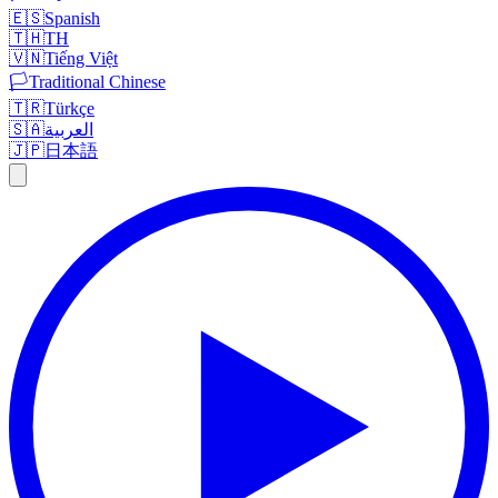
🇪🇸
Spanish
🇹🇭
TH
🇻🇳
Tiếng Việt
🏳️
Traditional Chinese
🇹🇷
Türkçe
🇸🇦
العربية
🇯🇵
日本語