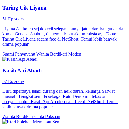
Taring Cik Liyana
51 Episodes
Liyana Ali boleh sejak kecil selepas ibunya jatuh dari bangunan dan
koma. Genap 18 tahun, dia temui buku akaun rahsia ay...Tonton
Taring Cik Liyana secara free di NetShort. Temui lebih banyak
drama popular.
Suami Penyayang
Wanita Berdikari
Moden
Kasih Api Abadi
57 Episodes
Dulu diperdaya lelaki curang dan adik darah, keluarga Safwat
musnah. Bangkit semula sebagai Ratu Dendam - tebas si
buaya...Tonton Kasih Api Abadi secara free di NetShort. Temui
lebih banyak drama popular.
Wanita Berdikari
Cinta Paksaan