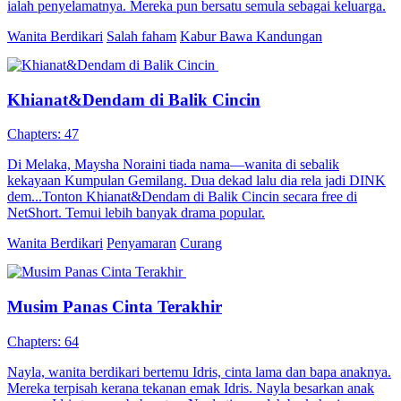
ialah penyelamatnya. Mereka pun bersatu semula sebagai keluarga.
Wanita Berdikari
Salah faham
Kabur Bawa Kandungan
Khianat&Dendam di Balik Cincin
Chapters: 47
Di Melaka, Maysha Noraini tiada nama—wanita di sebalik
kekayaan Kumpulan Gemilang. Dua dekad lalu dia rela jadi DINK
dem...Tonton Khianat&Dendam di Balik Cincin secara free di
NetShort. Temui lebih banyak drama popular.
Wanita Berdikari
Penyamaran
Curang
Musim Panas Cinta Terakhir
Chapters: 64
Nayla, wanita berdikari bertemu Idris, cinta lama dan bapa anaknya.
Mereka terpisah kerana tekanan emak Idris. Nayla besarkan anak