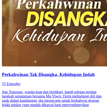
Perkahwinan Tak Disangka, Kehidupan Indah
55 Episodes
Jian Xiaoxiao, wanita kuat dan berdikari, hamil selepas tersilap
langkah semalaman bersama Mu Yiwei. Demi melindungi diri dan
anak dalam kandungan, dia merancang untuk berkahwin dengan
lelaki miskin yang mudah dikawal bagi menyembunyikan