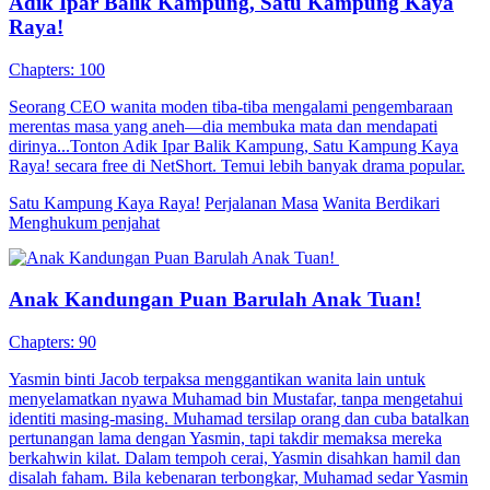
Adik Ipar Balik Kampung, Satu Kampung Kaya
Raya!
Chapters: 100
Seorang CEO wanita moden tiba-tiba mengalami pengembaraan
merentas masa yang aneh—dia membuka mata dan mendapati
dirinya...Tonton Adik Ipar Balik Kampung, Satu Kampung Kaya
Raya! secara free di NetShort. Temui lebih banyak drama popular.
Satu Kampung Kaya Raya!
Perjalanan Masa
Wanita Berdikari
Menghukum penjahat
Anak Kandungan Puan Barulah Anak Tuan!
Chapters: 90
Yasmin binti Jacob terpaksa menggantikan wanita lain untuk
menyelamatkan nyawa Muhamad bin Mustafar, tanpa mengetahui
identiti masing-masing. Muhamad tersilap orang dan cuba batalkan
pertunangan lama dengan Yasmin, tapi takdir memaksa mereka
berkahwin kilat. Dalam tempoh cerai, Yasmin disahkan hamil dan
disalah faham. Bila kebenaran terbongkar, Muhamad sedar Yasmin