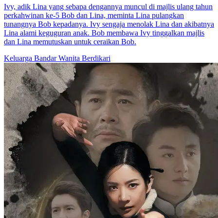
Ivy, adik Lina yang sebapa dengannya muncul di majlis ulang tahun
perkahwinan ke-5 Bob dan Lina, meminta Lina pulangkan
tunangnya Bob kepadanya. Ivy sengaja menolak Lina dan akibatnya
Lina alami keguguran anak. Bob membawa Ivy tinggalkan majlis
dan Lina memutuskan untuk ceraikan Bob.
Keluarga
Bandar
Wanita Berdikari