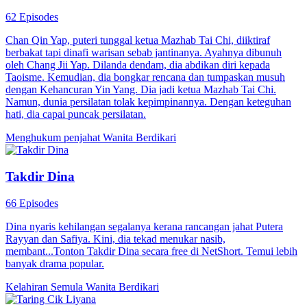
62 Episodes
Chan Qin Yap, puteri tunggal ketua Mazhab Tai Chi, diiktiraf
berbakat tapi dinafi warisan sebab jantinanya. Ayahnya dibunuh
oleh Chang Jii Yap. Dilanda dendam, dia abdikan diri kepada
Taoisme. Kemudian, dia bongkar rencana dan tumpaskan musuh
dengan Kehancuran Yin Yang. Dia jadi ketua Mazhab Tai Chi.
Namun, dunia persilatan tolak kepimpinannya. Dengan keteguhan
hati, dia capai puncak persilatan.
Menghukum penjahat
Wanita Berdikari
Takdir Dina
66 Episodes
Dina nyaris kehilangan segalanya kerana rancangan jahat Putera
Rayyan dan Safiya. Kini, dia tekad menukar nasib,
membant...Tonton Takdir Dina secara free di NetShort. Temui lebih
banyak drama popular.
Kelahiran Semula
Wanita Berdikari