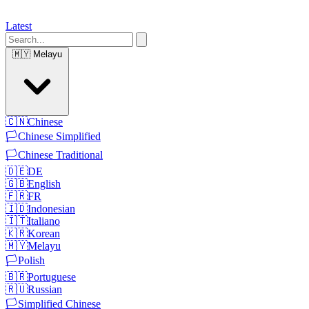
Latest
🇲🇾
Melayu
🇨🇳
Chinese
🏳️
Chinese Simplified
🏳️
Chinese Traditional
🇩🇪
DE
🇬🇧
English
🇫🇷
FR
🇮🇩
Indonesian
🇮🇹
Italiano
🇰🇷
Korean
🇲🇾
Melayu
🏳️
Polish
🇧🇷
Portuguese
🇷🇺
Russian
🏳️
Simplified Chinese