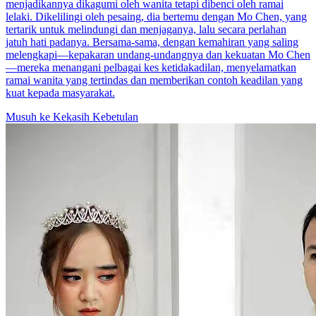
menjadikannya dikagumi oleh wanita tetapi dibenci oleh ramai
lelaki. Dikelilingi oleh pesaing, dia bertemu dengan Mo Chen, yang
tertarik untuk melindungi dan menjaganya, lalu secara perlahan
jatuh hati padanya. Bersama-sama, dengan kemahiran yang saling
melengkapi—kepakaran undang-undangnya dan kekuatan Mo Chen
—mereka menangani pelbagai kes ketidakadilan, menyelamatkan
ramai wanita yang tertindas dan memberikan contoh keadilan yang
kuat kepada masyarakat.
Musuh ke Kekasih
Kebetulan