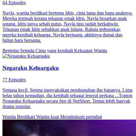
64 Episodes
Nayla, wanita berdikari bertemu Idris, cinta lama dan bapa anaknya.
Mereka terpisah kerana tekanan emak Idris. Nayla besarkan anak
sorang. Idris tanya sebab putus, Nayla tipu sudah berkahwin.
Tekanan emak Idris sebabkan anak hilang. Rahsia terbongkar,
mereka kembali keluarga. Nayla berjuang, akhirnya damai dan
hidup baru bersama.
Bertemu Semula
Cinta yang kembali
Kekuatan Wanita
Negaraku Keluargaku
77 Episodes
Semasa kecil, Serena menyaksikan pembunuhan ibu bapanya. Lima
belas tahun kemudian, dia kembali sebagai jeneral perkasa ...Tonton
Negaraku Keluargaku secara free di NetShort. Temui lebih banyak
drama popular.
Wanita Berdikari
Wanita kuat
Menghukum penjahat