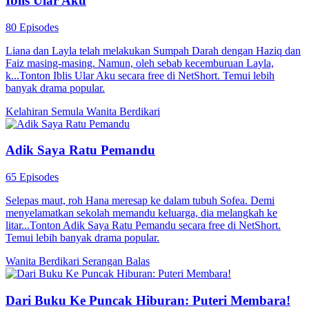
Iblis Ular Aku
80 Episodes
Liana dan Layla telah melakukan Sumpah Darah dengan Haziq dan
Faiz masing-masing. Namun, oleh sebab kecemburuan Layla,
k...Tonton Iblis Ular Aku secara free di NetShort. Temui lebih
banyak drama popular.
Kelahiran Semula
Wanita Berdikari
Adik Saya Ratu Pemandu
65 Episodes
Selepas maut, roh Hana meresap ke dalam tubuh Sofea. Demi
menyelamatkan sekolah memandu keluarga, dia melangkah ke
litar...Tonton Adik Saya Ratu Pemandu secara free di NetShort.
Temui lebih banyak drama popular.
Wanita Berdikari
Serangan Balas
Dari Buku Ke Puncak Hiburan: Puteri Membara!