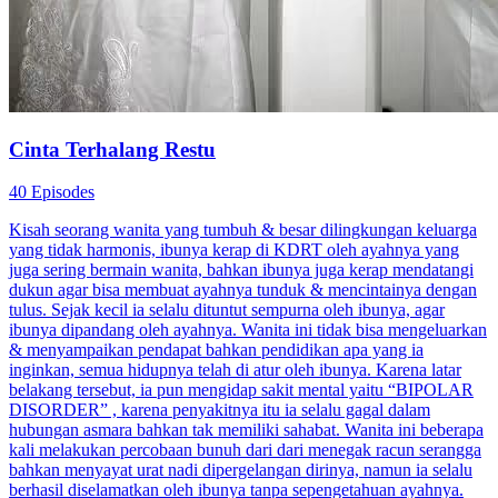
Cinta Terhalang Restu
40 Episodes
Kisah seorang wanita yang tumbuh & besar dilingkungan keluarga
yang tidak harmonis, ibunya kerap di KDRT oleh ayahnya yang
juga sering bermain wanita, bahkan ibunya juga kerap mendatangi
dukun agar bisa membuat ayahnya tunduk & mencintainya dengan
tulus. Sejak kecil ia selalu dituntut sempurna oleh ibunya, agar
ibunya dipandang oleh ayahnya. Wanita ini tidak bisa mengeluarkan
& menyampaikan pendapat bahkan pendidikan apa yang ia
inginkan, semua hidupnya telah di atur oleh ibunya. Karena latar
belakang tersebut, ia pun mengidap sakit mental yaitu “BIPOLAR
DISORDER” , karena penyakitnya itu ia selalu gagal dalam
hubungan asmara bahkan tak memiliki sahabat. Wanita ini beberapa
kali melakukan percobaan bunuh dari dari menegak racun serangga
bahkan menyayat urat nadi dipergelangan dirinya, namun ia selalu
berhasil diselamatkan oleh ibunya tanpa sepengetahuan ayahnya.