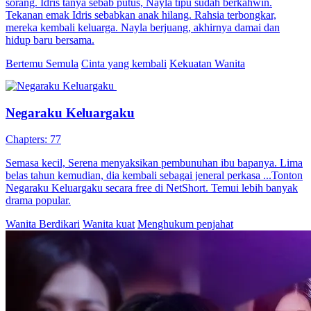
sorang. Idris tanya sebab putus, Nayla tipu sudah berkahwin.
Tekanan emak Idris sebabkan anak hilang. Rahsia terbongkar,
mereka kembali keluarga. Nayla berjuang, akhirnya damai dan
hidup baru bersama.
Bertemu Semula
Cinta yang kembali
Kekuatan Wanita
Negaraku Keluargaku
Chapters: 77
Semasa kecil, Serena menyaksikan pembunuhan ibu bapanya. Lima
belas tahun kemudian, dia kembali sebagai jeneral perkasa ...Tonton
Negaraku Keluargaku secara free di NetShort. Temui lebih banyak
drama popular.
Wanita Berdikari
Wanita kuat
Menghukum penjahat