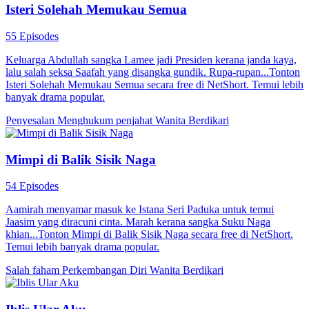
Isteri Solehah Memukau Semua
55 Episodes
Keluarga Abdullah sangka Lamee jadi Presiden kerana janda kaya,
lalu salah seksa Saafah yang disangka gundik. Rupa-rupan...Tonton
Isteri Solehah Memukau Semua secara free di NetShort. Temui lebih
banyak drama popular.
Penyesalan
Menghukum penjahat
Wanita Berdikari
Mimpi di Balik Sisik Naga
54 Episodes
Aamirah menyamar masuk ke Istana Seri Paduka untuk temui
Jaasim yang diracuni cinta. Marah kerana sangka Suku Naga
khian...Tonton Mimpi di Balik Sisik Naga secara free di NetShort.
Temui lebih banyak drama popular.
Salah faham
Perkembangan Diri
Wanita Berdikari