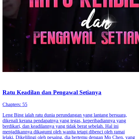
Ratu Keadilan dan Pengawal Setianya
Chapters: 55
Leng Bing ialah ratu dunia perundangan yang lantang bersuara,
dikenali kerana pendapatnya yang tegas, keperibadiannya yang
berdikari, dan keadilannya yang tidak berat sebelah. Hal ini
menjadikannya dikagumi oleh wanita tetapi dibenci oleh ramai
lelaki. Dikelilingi oleh pesaing, dia bertemu dengan Mo Chen, yang