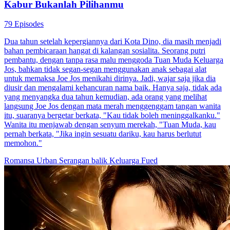
Kabur Bukanlah Pilihanmu
79 Episodes
Dua tahun setelah kepergiannya dari Kota Dino, dia masih menjadi
bahan pembicaraan hangat di kalangan sosialita. Seorang putri
pembantu, dengan tanpa rasa malu menggoda Tuan Muda Keluarga
Jos, bahkan tidak segan-segan menggunakan anak sebagai alat
untuk memaksa Joe Jos menikahi dirinya. Jadi, wajar saja jika dia
diusir dan mengalami kehancuran nama baik. Hanya saja, tidak ada
yang menyangka dua tahun kemudian, ada orang yang melihat
langsung Joe Jos dengan mata merah menggenggam tangan wanita
itu, suaranya bergetar berkata, "Kau tidak boleh meninggalkanku."
Wanita itu menjawab dengan senyum merekah, "Tuan Muda, kau
pernah berkata, "Jika ingin sesuatu dariku, kau harus berlutut
memohon."
Romansa Urban
Serangan balik
Keluarga Fued