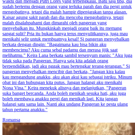
waktu dan menjadi Putri Lores yang terbengkalai. Batu saja tiba, dia
sudah bertemu dengan orang yang terluka parah dan dia pergi untuk
mengobatinya, tetapi dia malah hampir dipenjarakan tanpa alasan.
Kaisar agung sakit parah dan dia mencoba mengobatinya, tetapi
malah disalahpahami dan dimarahi oleh pangeran yang
menyebalkan itu. Mungkinkah menjadi orang baik itu memang
sangat sulit? Pria itu bukan hanya terus menyulitkannya, juga mau
menikahi selir untuk membuatnya kesal! Si pangeran menyebalkan
berkata dengan dingin: "Bagaimana kau bisa bikin aku
membencimu? Aku cuma sebal padamu dan merasa jijik saat
melihatmu." Keira Lana berkata sambil tersenyum manis: "Aku juga
tidak suka pada Pangeran. Hanya saja kita adalah orang
berpendidikan, jadi aku nggak mau bertengkar terang-terangan." Si
pangeran menyebalkan mencibir dan berkata, "Jangan kira kalau
kau mengandung anakku, aku akan akui kau sebagai istriku. Minum
obat ini dan hubungan kita putus. Jangan halangi aku menikahi
Nona Vina." Keira menekuk alisnya dan melanjutkan, "Pangeran
suka banget bercanda. Anda boleh menikah sesuka hati, aku juga
boleh membawa anakku pergi dan menikah lagi. Kita jangan
halangi satu sama lain. Nanti aku undang Pangeran ke pesta ulang
tahun pertama anakku."
Romansa