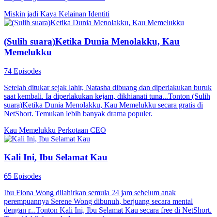
Miskin jadi Kaya
Kelainan Identiti
(Sulih suara)Ketika Dunia Menolakku, Kau
Memelukku
74 Episodes
Setelah ditukar sejak lahir, Natasha dibuang dan diperlakukan buruk
saat kembali. Ia diperlakukan kejam, dikhianati tuna...Tonton (Sulih
suara)Ketika Dunia Menolakku, Kau Memelukku secara gratis di
NetShort. Temukan lebih banyak drama populer.
Kau Memelukku
Perkotaan
CEO
Kali Ini, Ibu Selamat Kau
65 Episodes
​​Ibu Fiona Wong dilahirkan semula 24 jam sebelum anak
perempuannya Serene Wong dibunuh, berjuang secara mental
dengan r...Tonton Kali Ini, Ibu Selamat Kau secara free di NetShort.