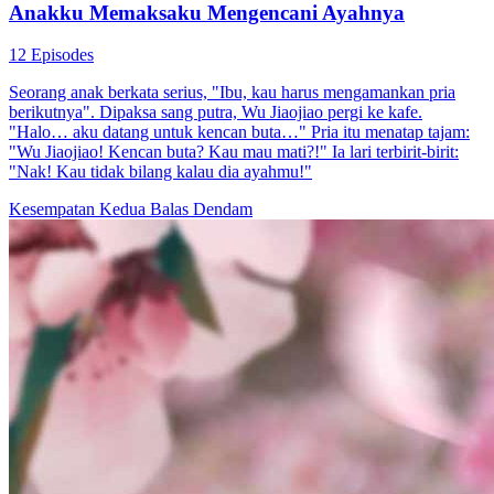
Anakku Memaksaku Mengencani Ayahnya
12 Episodes
Seorang anak berkata serius, "Ibu, kau harus mengamankan pria
berikutnya". Dipaksa sang putra, Wu Jiaojiao pergi ke kafe.
"Halo… aku datang untuk kencan buta…" Pria itu menatap tajam:
"Wu Jiaojiao! Kencan buta? Kau mau mati?!" Ia lari terbirit-birit:
"Nak! Kau tidak bilang kalau dia ayahmu!"
Kesempatan Kedua
Balas Dendam