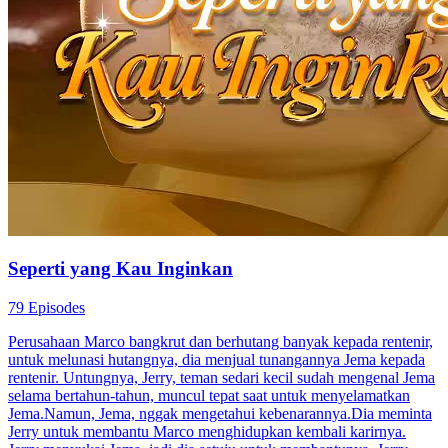
Seperti yang Kau Inginkan
79 Episodes
Perusahaan Marco bangkrut dan berhutang banyak kepada rentenir,
untuk melunasi hutangnya, dia menjual tunangannya Jema kepada
rentenir. Untungnya, Jerry, teman sedari kecil sudah mengenal Jema
selama bertahun-tahun, muncul tepat saat untuk menyelamatkan
Jema.Namun, Jema, nggak mengetahui kebenarannya.Dia meminta
Jerry untuk membantu Marco menghidupkan kembali karirnya.