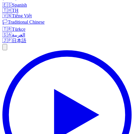
🇪🇸
Spanish
🇹🇭
TH
🇻🇳
Tiếng Việt
🏳️
Traditional Chinese
🇹🇷
Türkçe
🇸🇦
العربية
🇯🇵
日本語