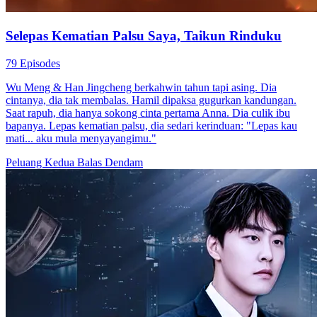
Selepas Kematian Palsu Saya, Taikun Rinduku
79 Episodes
Wu Meng & Han Jingcheng berkahwin tahun tapi asing. Dia
cintanya, dia tak membalas. Hamil dipaksa gugurkan kandungan.
Saat rapuh, dia hanya sokong cinta pertama Anna. Dia culik ibu
bapanya. Lepas kematian palsu, dia sedari kerinduan: "Lepas kau
mati... aku mula menyayangimu."
Peluang Kedua
Balas Dendam