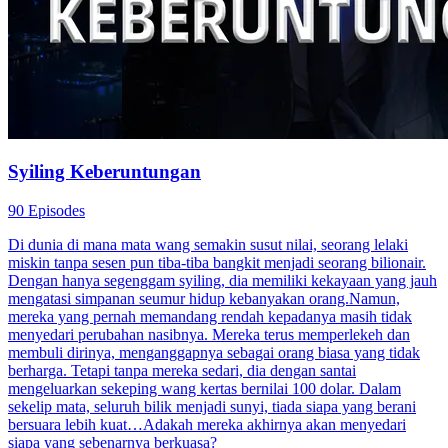
Syiling Keberuntungan
90 Episodes
Di dunia di mana mata wang semakin susut nilai, seorang lelaki
miskin tanpa sesen pun tiba-tiba bangkit menjadi seorang bilionair.
Dengan hanya segenggam syiling, dia memiliki kekayaan yang jauh
mengatasi simpanan seumur hidup kebanyakan orang.Namun,
mereka yang pernah memandang rendah kepadanya masih tidak
menyedari perubahan nasibnya. Mereka terus memperlekeh dan
membuli dirinya, menganggapnya sebagai orang biasa yang tidak
berharga. Tetapi tanpa mereka sedari, dia dengan santai
mengeluarkan sekeping wang kertas bernilai 100 dolar. Dalam
sekelip mata, seluruh bilik menjadi sunyi, tiada siapa yang berani
bersuara lebih kuat…Adakah mereka akhirnya akan menyedari
siapa yang sebenarnya berkuasa?