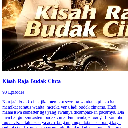
Kisah Raja Budak Cinta
93 Episodes
Kau jadi budak cinta jika memikat seorang wanita, tapi jika kau
memikat seratus wanita, mereka yang jadi budak cintamu. Hadi,
mahasiswa semester tiga yang awalnya dicampakkan pacarnya. Dia
membangunkan sistem budak cinta dan mendapat uang 18 kuintiliun
rupiah. Kau tahu sekaya apa? Jangan-jangan total aset orang kaya
sedunia tidak sampai sepersepuluh ribu dari kekayaannya. Sialnya,