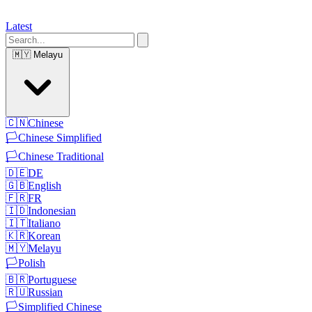
Latest
🇲🇾
Melayu
🇨🇳
Chinese
🏳️
Chinese Simplified
🏳️
Chinese Traditional
🇩🇪
DE
🇬🇧
English
🇫🇷
FR
🇮🇩
Indonesian
🇮🇹
Italiano
🇰🇷
Korean
🇲🇾
Melayu
🏳️
Polish
🇧🇷
Portuguese
🇷🇺
Russian
🏳️
Simplified Chinese