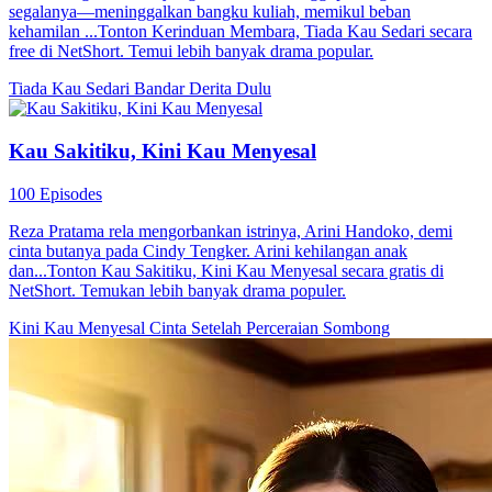
segalanya—meninggalkan bangku kuliah, memikul beban
kehamilan ...Tonton Kerinduan Membara, Tiada Kau Sedari secara
free di NetShort. Temui lebih banyak drama popular.
Tiada Kau Sedari
Bandar
Derita Dulu
Kau Sakitiku, Kini Kau Menyesal
100 Episodes
Reza Pratama rela mengorbankan istrinya, Arini Handoko, demi
cinta butanya pada Cindy Tengker. Arini kehilangan anak
dan...Tonton Kau Sakitiku, Kini Kau Menyesal secara gratis di
NetShort. Temukan lebih banyak drama populer.
Kini Kau Menyesal
Cinta Setelah Perceraian
Sombong