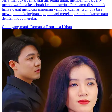
Jerry menyukai Jema, jadi dia setuju untuk membantunya. Jerry
membawa Jema ke sebuah kedai misterius. Para tamu di sini tidak
hanya dapat mencicipi minuman yang berkualitas, tapi juga bisa
mewujudkan keinginan apa pun tapi mereka perlu menukar sesuatu
dengan hidup mereka.
Cinta yang manis
Romansa
Romansa Urban