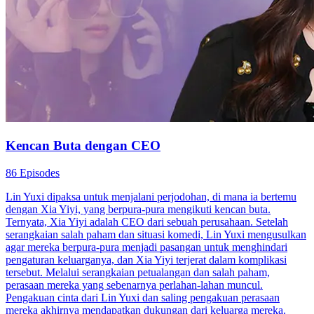
Kencan Buta dengan CEO
86 Episodes
Lin Yuxi dipaksa untuk menjalani perjodohan, di mana ia bertemu
dengan Xia Yiyi, yang berpura-pura mengikuti kencan buta.
Ternyata, Xia Yiyi adalah CEO dari sebuah perusahaan. Setelah
serangkaian salah paham dan situasi komedi, Lin Yuxi mengusulkan
agar mereka berpura-pura menjadi pasangan untuk menghindari
pengaturan keluarganya, dan Xia Yiyi terjerat dalam komplikasi
tersebut. Melalui serangkaian petualangan dan salah paham,
perasaan mereka yang sebenarnya perlahan-lahan muncul.
Pengakuan cinta dari Lin Yuxi dan saling pengakuan perasaan
mereka akhirnya mendapatkan dukungan dari keluarga mereka.