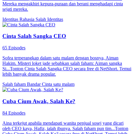
Mereka mengakhiri kepura-puraan dan berani menghadapi cinta
sejati mereka.
Identitas Rahasia
Salah Identitas
Cinta Salah Sangka CEO
65 Episodes
Sofea terperangkap dalam satu malam dengan bosnya, Aiman
Hakim. Misteri loket jade sebabkan salah faham: Aiman sangka
Si...Tonton Cinta Salah Sangka CEO secara free di NetShort. Temui
lebih banyak drama popular.
Salah faham
Bandar
Cinta satu malam
Cuba Cium Awak, Salah Ke?
84 Episodes
Aina terkejut apabila mendapati wanita penjual sosej yang dicari
oleh CEO kaya, Hafiz, ialah ibunya. Salah faham pun tim...Tonton
Cuba Cium Awak, Salah Ke? secara free di NetShort. Temui lebih