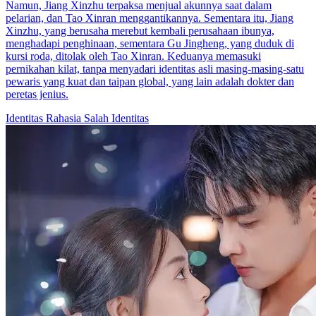
Namun, Jiang Xinzhu terpaksa menjual akunnya saat dalam
pelarian, dan Tao Xinran menggantikannya. Sementara itu, Jiang
Xinzhu, yang berusaha merebut kembali perusahaan ibunya,
menghadapi penghinaan, sementara Gu Jingheng, yang duduk di
kursi roda, ditolak oleh Tao Xinran. Keduanya memasuki
pernikahan kilat, tanpa menyadari identitas asli masing-masing-satu
pewaris yang kuat dan taipan global, yang lain adalah dokter dan
peretas jenius.
Identitas Rahasia
Salah Identitas