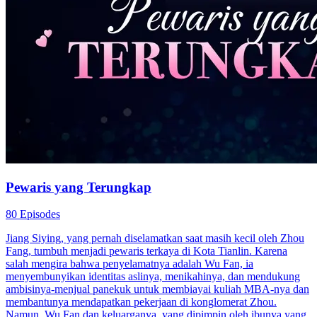
Pewaris yang Terungkap
80 Episodes
Jiang Siying, yang pernah diselamatkan saat masih kecil oleh Zhou
Fang, tumbuh menjadi pewaris terkaya di Kota Tianlin. Karena
salah mengira bahwa penyelamatnya adalah Wu Fan, ia
menyembunyikan identitas aslinya, menikahinya, dan mendukung
ambisinya-menjual panekuk untuk membiayai kuliah MBA-nya dan
membantunya mendapatkan pekerjaan di konglomerat Zhou.
Namun, Wu Fan dan keluarganya, yang dipimpin oleh ibunya yang