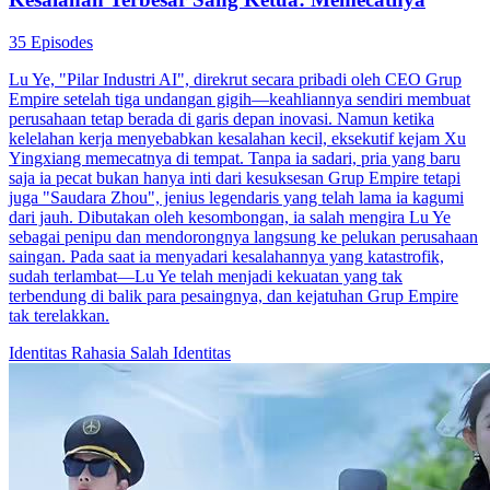
35 Episodes
Lu Ye, "Pilar Industri AI", direkrut secara pribadi oleh CEO Grup
Empire setelah tiga undangan gigih—keahliannya sendiri membuat
perusahaan tetap berada di garis depan inovasi. Namun ketika
kelelahan kerja menyebabkan kesalahan kecil, eksekutif kejam Xu
Yingxiang memecatnya di tempat. Tanpa ia sadari, pria yang baru
saja ia pecat bukan hanya inti dari kesuksesan Grup Empire tetapi
juga "Saudara Zhou", jenius legendaris yang telah lama ia kagumi
dari jauh. Dibutakan oleh kesombongan, ia salah mengira Lu Ye
sebagai penipu dan mendorongnya langsung ke pelukan perusahaan
saingan. Pada saat ia menyadari kesalahannya yang katastrofik,
sudah terlambat—Lu Ye telah menjadi kekuatan yang tak
terbendung di balik para pesaingnya, dan kejatuhan Grup Empire
tak terelakkan.
Identitas Rahasia
Salah Identitas