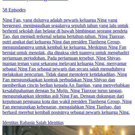
58 Episodes
Ning Fan, yang dulunya adalah pewaris keluarga Ning yang
bergengsi, meninggalkan segalanya sepuluh tahun yang lalu untuk
berhenti sekolah dan belajar di bawah bimbingan seorang pendeta
Tao, dan menjadi terkenal selama bertahun-tahun. Ning Tianxue,
putri angkat dari keluarga Ning dan presiden Tianheng Group,
mengundangnya untuk kembali ke keluarga. Meskipun Ning Fan
berniat untuk menolak, dia dipaksa oleh tuannya untuk menghadiri
perjamuan perjodohan. Pada perjamuan tersebut, Ning Shiyao,
mantan teman yang sekarang melayani keluarga Ning, menyamar
sebagai Ning Fan sebagai pewaris dan secara salah menuduhnya
melakukan pencurian. Tidak dapat mentolerir ketidakadilan, Ning
Fan mengungkapkan kontrak perbudakan Ning Shiyao dan
memberikan cincin berlian kepada An Jianjian, yang menyebabkan
kesalahpahaman dengan Su Mujin. Ning Tianxue turun tangan,
mengungkapkan identitas asli Ning Fan. Dengan dukungan dari
keputusan penguasa kota dan wakil presiden Tianheng Group, Ning
Fan mengungkap kebenaran, mengalahkan Ning Tianhao, dan
berhasil merebut kembali posisinya sebagai pewaris keluarga Ning.
Identitas Rahasia
Salah Identitas