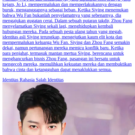
kejam, Jo Li, mempermalukan dan memperlakukannya dengan
buruk, menganggapnya sebagai beban. Ketika Siying menemukan
bahwa Wu Fan bukanlah penyelamatnya yang sebenarnya, dia
mengajukan gugatan cerai. Dalam sebuah putaran takdir, Zhou Fang
menyelamatkan Siying sekali lagi, menghidupkan kembali
hubungan mereka. Pada sebuah pesta ulang tahun yang megah,
identitas asli Siying terungkap, mengejutkan kaum elit kota dan
mempermalukan keluarga Wu Fan. Siying dan Zhou Fang semakin
dekat, namun pertunangan mereka memicu konflik baru. Ketika
para penjahat, termasuk mantan mertua Siying, berencana untuk
menghancurkan bisnis Zhou Fang, pasangan ini bersatu untuk
mengecoh mereka, memulihkan kekuatan mereka dan membuktikan
bahwa cinta dan ketangguhan dapat menaklukkan semua.
Identitas Rahasia
Salah Identitas