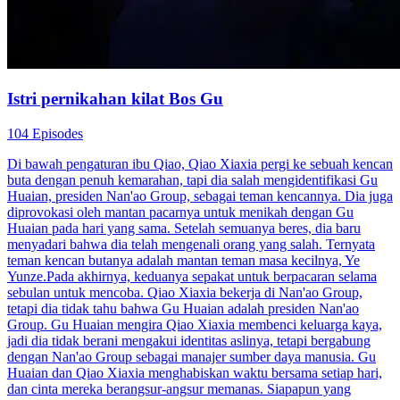
Istri pernikahan kilat Bos Gu
104 Episodes
Di bawah pengaturan ibu Qiao, Qiao Xiaxia pergi ke sebuah kencan
buta dengan penuh kemarahan, tapi dia salah mengidentifikasi Gu
Huaian, presiden Nan'ao Group, sebagai teman kencannya. Dia juga
diprovokasi oleh mantan pacarnya untuk menikah dengan Gu
Huaian pada hari yang sama. Setelah semuanya beres, dia baru
menyadari bahwa dia telah mengenali orang yang salah. Ternyata
teman kencan butanya adalah mantan teman masa kecilnya, Ye
Yunze.Pada akhirnya, keduanya sepakat untuk berpacaran selama
sebulan untuk mencoba. Qiao Xiaxia bekerja di Nan'ao Group,
tetapi dia tidak tahu bahwa Gu Huaian adalah presiden Nan'ao
Group. Gu Huaian mengira Qiao Xiaxia membenci keluarga kaya,
jadi dia tidak berani mengakui identitas aslinya, tetapi bergabung
dengan Nan'ao Group sebagai manajer sumber daya manusia. Gu
Huaian dan Qiao Xiaxia menghabiskan waktu bersama setiap hari,
dan cinta mereka berangsur-angsur memanas. Siapapun yang