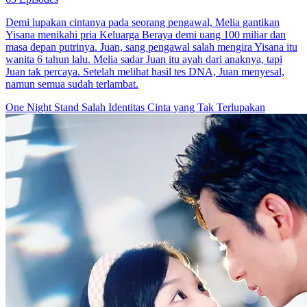
Demi lupakan cintanya pada seorang pengawal, Melia gantikan
Yisana menikahi pria Keluarga Beraya demi uang 100 miliar dan
masa depan putrinya. Juan, sang pengawal salah mengira Yisana itu
wanita 6 tahun lalu. Melia sadar Juan itu ayah dari anaknya, tapi
Juan tak percaya. Setelah melihat hasil tes DNA, Juan menyesal,
namun semua sudah terlambat.
One Night Stand
Salah Identitas
Cinta yang Tak Terlupakan