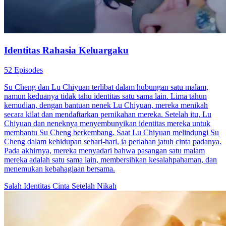
Identitas Rahasia Keluargaku
52 Episodes
Su Cheng dan Lu Chiyuan terlibat dalam hubungan satu malam,
namun keduanya tidak tahu identitas satu sama lain. Lima tahun
kemudian, dengan bantuan nenek Lu Chiyuan, mereka menikah
secara kilat dan mendaftarkan pernikahan mereka. Setelah itu, Lu
Chiyuan dan neneknya menyembunyikan identitas mereka untuk
membantu Su Cheng berkembang. Saat Lu Chiyuan melindungi Su
Cheng dalam kehidupan sehari-hari, ia perlahan jatuh cinta padanya.
Pada akhirnya, mereka menyadari bahwa pasangan satu malam
mereka adalah satu sama lain, membersihkan kesalahpahaman, dan
menemukan kebahagiaan bersama.
Salah Identitas
Cinta Setelah Nikah