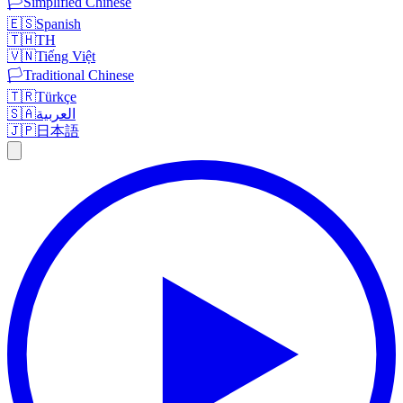
🏳️
Simplified Chinese
🇪🇸
Spanish
🇹🇭
TH
🇻🇳
Tiếng Việt
🏳️
Traditional Chinese
🇹🇷
Türkçe
🇸🇦
العربية
🇯🇵
日本語