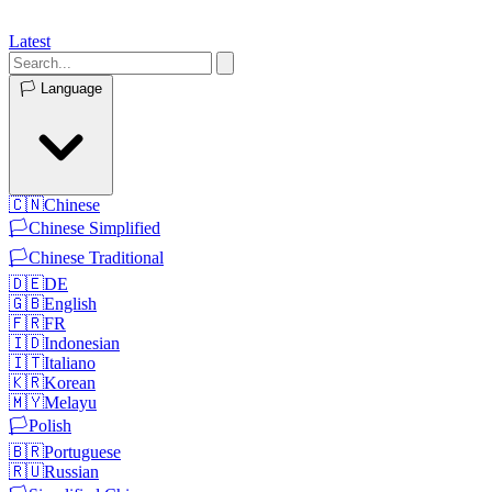
Latest
🏳️
Language
🇨🇳
Chinese
🏳️
Chinese Simplified
🏳️
Chinese Traditional
🇩🇪
DE
🇬🇧
English
🇫🇷
FR
🇮🇩
Indonesian
🇮🇹
Italiano
🇰🇷
Korean
🇲🇾
Melayu
🏳️
Polish
🇧🇷
Portuguese
🇷🇺
Russian