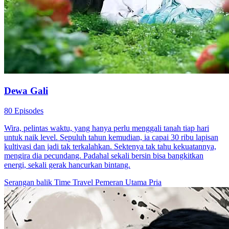
Dewa Gali
80 Episodes
Wira, pelintas waktu, yang hanya perlu menggali tanah tiap hari
untuk naik level. Sepuluh tahun kemudian, ia capai 30 ribu lapisan
kultivasi dan jadi tak terkalahkan. Sektenya tak tahu kekuatannya,
mengira dia pecundang. Padahal sekali bersin bisa bangkitkan
energi, sekali gerak hancurkan bintang.
Serangan balik
Time Travel
Pemeran Utama Pria