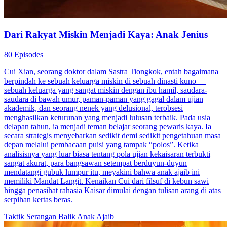
​Dari Rakyat Miskin Menjadi Kaya: Anak Jenius​
80 Episodes
Cui Xian, seorang doktor dalam Sastra Tiongkok, entah bagaimana
berpindah ke sebuah keluarga miskin di sebuah dinasti kuno —
sebuah keluarga yang sangat miskin dengan ibu hamil, saudara-
saudara di bawah umur, paman-paman yang gagal dalam ujian
akademik, dan seorang nenek yang delusional, terobsesi
menghasilkan keturunan yang menjadi lulusan terbaik. Pada usia
delapan tahun, ia menjadi teman belajar seorang pewaris kaya. Ia
secara strategis menyebarkan sedikit demi sedikit pengetahuan masa
depan melalui pembacaan puisi yang tampak “polos”. Ketika
analisisnya yang luar biasa tentang pola ujian kekaisaran terbukti
sangat akurat, para bangsawan setempat berduyun-duyun
mendatangi gubuk lumpur itu, meyakini bahwa anak ajaib ini
memiliki Mandat Langit. Kenaikan Cui dari filsuf di kebun sawi
hingga penasihat rahasia Kaisar dimulai dengan tulisan arang di atas
serpihan kertas beras.
Taktik
Serangan Balik
Anak Ajaib