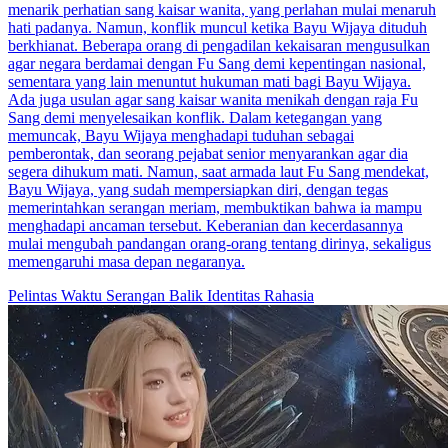
menarik perhatian sang kaisar wanita, yang perlahan mulai menaruh
hati padanya. Namun, konflik muncul ketika Bayu Wijaya dituduh
berkhianat. Beberapa orang di pengadilan kekaisaran mengusulkan
agar negara berdamai dengan Fu Sang demi kepentingan nasional,
sementara yang lain menuntut hukuman mati bagi Bayu Wijaya.
Ada juga usulan agar sang kaisar wanita menikah dengan raja Fu
Sang demi menyelesaikan konflik. Dalam ketegangan yang
memuncak, Bayu Wijaya menghadapi tuduhan sebagai
pemberontak, dan seorang pejabat senior menyarankan agar dia
segera dihukum mati. Namun, saat armada laut Fu Sang mendekat,
Bayu Wijaya, yang sudah mempersiapkan diri, dengan tegas
memerintahkan serangan meriam, membuktikan bahwa ia mampu
menghadapi ancaman tersebut. Keberanian dan kecerdasannya
mulai mengubah pandangan orang-orang tentang dirinya, sekaligus
memengaruhi masa depan negaranya.
Pelintas Waktu
Serangan Balik
Identitas Rahasia