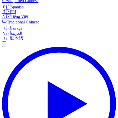
🏳️
Simplified Chinese
🇪🇸
Spanish
🇹🇭
TH
🇻🇳
Tiếng Việt
🏳️
Traditional Chinese
🇹🇷
Türkçe
🇸🇦
العربية
🇯🇵
日本語