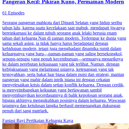
Pangeran Kecil: Pikiran Kuno, Permainan Modern
61 Episodes
Seorang pangeran mahkota dari Dinasti Selatan yang hidup seribu
tahun lalu, karena suatu kecelakaan saat mabuk, mendapati jiwanya
bereinkarnasi ke dalam tubuh seorang anak lelaki berusia enam
tahun dari keluarga Nan di zaman modern. Terlempar ke dunia yang
sama sekali asing, ia tidak hanya harus beradaptasi dengan
kehidupan modern, tetapi juga menghadapi dinamika rumit dalam
keluarganya yang baru—paman-paman yang saling bersekongkol,
sepupu-sepupu yang penuh kecemburuan—semuanya menariknya
ke dalam perebutan kekuasaan yang tak terlihat. Namun, dengan
kebijaksanaan yang melampaui usianya, ketenangan yang tak
tergoyahkan, serta bakat luar biasa dalam puisi dan strategi, mantan
pangeran yang mahir dalam intrik istana ini dengan cekatan
menyelesaikan krisis dalam setiap konflik keluarga. Dengan cerdik,
ia menyeimbangkan kekuatan yang berlawanan sambil
menyembunyikan kecerdasannya di balik kepolosan seorang anak,
hingga akhirnya mengukuhkan posisinya dalam keluarga. Wawasan
tajamnya dan ketulusan langka berhasil memenangkan dukungan
penuh dari sang matriark.
Fantasi
Bayi
Pertikaian Keluarga Kaya