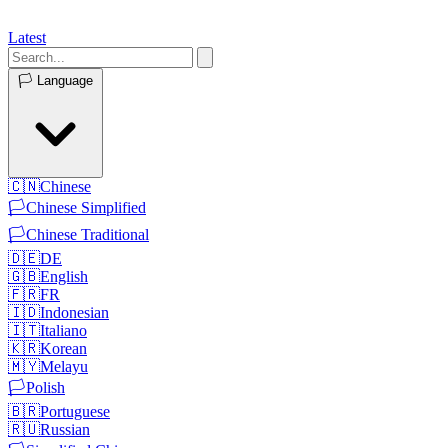
Latest
🏳️
Language
🇨🇳
Chinese
🏳️
Chinese Simplified
🏳️
Chinese Traditional
🇩🇪
DE
🇬🇧
English
🇫🇷
FR
🇮🇩
Indonesian
🇮🇹
Italiano
🇰🇷
Korean
🇲🇾
Melayu
🏳️
Polish
🇧🇷
Portuguese
🇷🇺
Russian