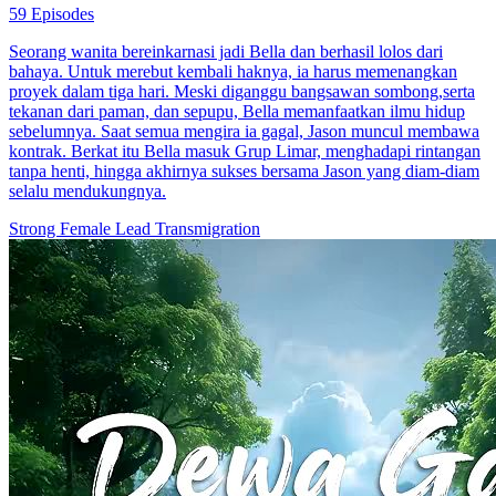
59 Episodes
Seorang wanita bereinkarnasi jadi Bella dan berhasil lolos dari
bahaya. Untuk merebut kembali haknya, ia harus memenangkan
proyek dalam tiga hari. Meski diganggu bangsawan sombong,serta
tekanan dari paman, dan sepupu, Bella memanfaatkan ilmu hidup
sebelumnya. Saat semua mengira ia gagal, Jason muncul membawa
kontrak. Berkat itu Bella masuk Grup Limar, menghadapi rintangan
tanpa henti, hingga akhirnya sukses bersama Jason yang diam-diam
selalu mendukungnya.
Strong Female Lead
Transmigration