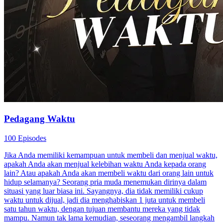
Pedagang Waktu
100 Episodes
Jika Anda memiliki kemampuan untuk membeli dan menjual waktu,
apakah Anda akan menjual kelebihan waktu Anda kepada orang
lain? Atau apakah Anda akan membeli waktu dari orang lain untuk
hidup selamanya? Seorang pria muda menemukan dirinya dalam
situasi yang luar biasa ini. Sayangnya, dia tidak memiliki cukup
waktu untuk dijual, jadi dia menghabiskan 1 juta untuk membeli
satu tahun waktu, dengan tujuan membantu mereka yang tidak
mampu. Namun tak lama kemudian, seseorang mengambil langkah