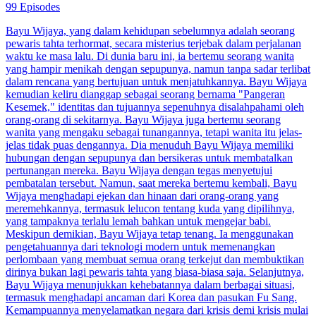
99 Episodes
Bayu Wijaya, yang dalam kehidupan sebelumnya adalah seorang
pewaris tahta terhormat, secara misterius terjebak dalam perjalanan
waktu ke masa lalu. Di dunia baru ini, ia bertemu seorang wanita
yang hampir menikah dengan sepupunya, namun tanpa sadar terlibat
dalam rencana yang bertujuan untuk menjatuhkannya. Bayu Wijaya
kemudian keliru dianggap sebagai seorang bernama "Pangeran
Kesemek," identitas dan tujuannya sepenuhnya disalahpahami oleh
orang-orang di sekitarnya. Bayu Wijaya juga bertemu seorang
wanita yang mengaku sebagai tunangannya, tetapi wanita itu jelas-
jelas tidak puas dengannya. Dia menuduh Bayu Wijaya memiliki
hubungan dengan sepupunya dan bersikeras untuk membatalkan
pertunangan mereka. Bayu Wijaya dengan tegas menyetujui
pembatalan tersebut. Namun, saat mereka bertemu kembali, Bayu
Wijaya menghadapi ejekan dan hinaan dari orang-orang yang
meremehkannya, termasuk lelucon tentang kuda yang dipilihnya,
yang tampaknya terlalu lemah bahkan untuk mengejar babi.
Meskipun demikian, Bayu Wijaya tetap tenang. Ia menggunakan
pengetahuannya dari teknologi modern untuk memenangkan
perlombaan yang membuat semua orang terkejut dan membuktikan
dirinya bukan lagi pewaris tahta yang biasa-biasa saja. Selanjutnya,
Bayu Wijaya menunjukkan kehebatannya dalam berbagai situasi,
termasuk menghadapi ancaman dari Korea dan pasukan Fu Sang.
Kemampuannya menyelamatkan negara dari krisis demi krisis mulai