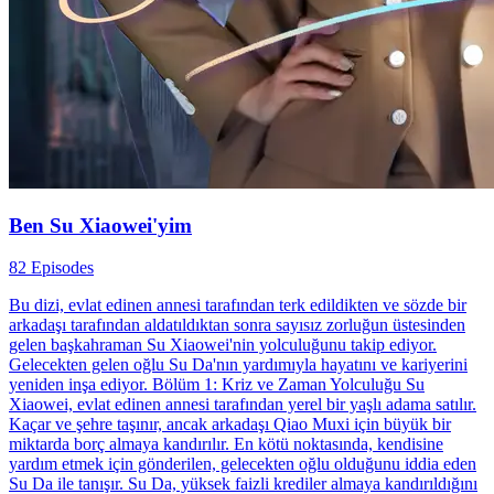
Ben Su Xiaowei'yim
82 Episodes
Bu dizi, evlat edinen annesi tarafından terk edildikten ve sözde bir
arkadaşı tarafından aldatıldıktan sonra sayısız zorluğun üstesinden
gelen başkahraman Su Xiaowei'nin yolculuğunu takip ediyor.
Gelecekten gelen oğlu Su Da'nın yardımıyla hayatını ve kariyerini
yeniden inşa ediyor. Bölüm 1: Kriz ve Zaman Yolculuğu Su
Xiaowei, evlat edinen annesi tarafından yerel bir yaşlı adama satılır.
Kaçar ve şehre taşınır, ancak arkadaşı Qiao Muxi için büyük bir
miktarda borç almaya kandırılır. En kötü noktasında, kendisine
yardım etmek için gönderilen, gelecekten oğlu olduğunu iddia eden
Su Da ile tanışır. Su Da, yüksek faizli krediler almaya kandırıldığını