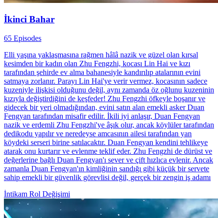
İkinci Bahar
65 Episodes
Elli yaşına yaklaşmasına rağmen hâlâ nazik ve güzel olan kırsal
kesimden bir kadın olan Zhu Fengzhi, kocası Lin Hai ve kızı
tarafından şehirde ev alma bahanesiyle kandırılıp atalarının evini
satmaya zorlanır. Parayı Lin Hai'ye verir vermez, kocasının sadece
kuzeniyle ilişkisi olduğunu değil, aynı zamanda öz oğlunu kuzeninin
kızıyla değiştirdiğini de keşfeder! Zhu Fengzhi öfkeyle boşanır ve
gidecek bir yeri olmadığından, evini satın alan emekli asker Duan
Fengyan tarafından misafir edilir. İkili iyi anlaşır, Duan Fengyan
nazik ve erdemli Zhu Fengzhi'ye âşık olur, ancak köylüler tarafından
dedikodu yapılır ve neredeyse amcasının ailesi tarafından yan
köydeki serseri birine satılacaktır. Duan Fengyan kendini tehlikeye
atarak onu kurtarır ve evlenme teklif eder. Zhu Fengzhi de dürüst ve
değerlerine bağlı Duan Fengyan'ı sever ve çift hızlıca evlenir. Ancak
zamanla Duan Fengyan'ın kimliğinin sandığı gibi küçük bir servete
sahip emekli bir güvenlik görevlisi değil, gerçek bir zengin iş adamı
İntikam
Rol Değişimi