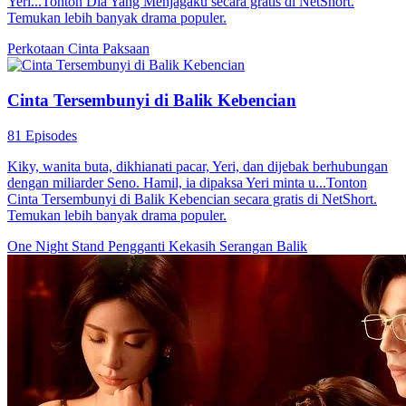
Yeri...Tonton Dia Yang Menjagaku secara gratis di NetShort.
Temukan lebih banyak drama populer.
Perkotaan
Cinta Paksaan
Cinta Tersembunyi di Balik Kebencian
81 Episodes
Kiky, wanita buta, dikhianati pacar, Yeri, dan dijebak berhubungan
dengan miliarder Seno. Hamil, ia dipaksa Yeri minta u...Tonton
Cinta Tersembunyi di Balik Kebencian secara gratis di NetShort.
Temukan lebih banyak drama populer.
One Night Stand
Pengganti Kekasih
Serangan Balik