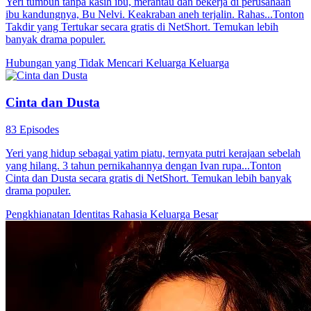
Yeri tumbuh tanpa kasih ibu, merantau dan bekerja di perusahaan
ibu kandungnya, Bu Nelvi. Keakraban aneh terjalin. Rahas...Tonton
Takdir yang Tertukar secara gratis di NetShort. Temukan lebih
banyak drama populer.
Hubungan yang Tidak
Mencari Keluarga
Keluarga
Cinta dan Dusta
83 Episodes
Yeri yang hidup sebagai yatim piatu, ternyata putri kerajaan sebelah
yang hilang. 3 tahun pernikahannya dengan Ivan rupa...Tonton
Cinta dan Dusta secara gratis di NetShort. Temukan lebih banyak
drama populer.
Pengkhianatan
Identitas Rahasia
Keluarga Besar