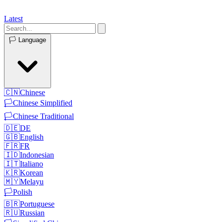
Latest
🏳️
Language
🇨🇳
Chinese
🏳️
Chinese Simplified
🏳️
Chinese Traditional
🇩🇪
DE
🇬🇧
English
🇫🇷
FR
🇮🇩
Indonesian
🇮🇹
Italiano
🇰🇷
Korean
🇲🇾
Melayu
🏳️
Polish
🇧🇷
Portuguese
🇷🇺
Russian