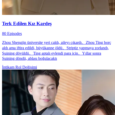
Terk Edilen Kız Kardeş
80 Episodes
Zhou Shengjin üniversite yeri çaldı, aileyı çıkardı。Zhou Ting borç
aldı ama iftira edildi, büyükanne öldü。Striptiz yapmaya zorlandı,
Suining dövüldü。Ting aptalı evlendi para için。Yıllar sonra
Suining döndü, ablası boğulacaktı
İntikam
Rol Değişimi