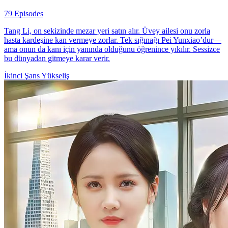
79 Episodes
Tang Li, on sekizinde mezar yeri satın alır. Üvey ailesi onu zorla
hasta kardeşine kan vermeye zorlar. Tek sığınağı Pei Yunxiao’dur—
ama onun da kanı için yanında olduğunu öğrenince yıkılır. Sessizce
bu dünyadan gitmeye karar verir.
İkinci Şans
Yükseliş