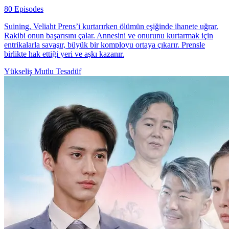
80 Episodes
Suining, Veliaht Prens’i kurtarırken ölümün eşiğinde ihanete uğrar.
Rakibi onun başarısını çalar. Annesini ve onurunu kurtarmak için
entrikalarla savaşır, büyük bir komployu ortaya çıkarır. Prensle
birlikte hak ettiği yeri ve aşkı kazanır.
Yükseliş
Mutlu Tesadüf