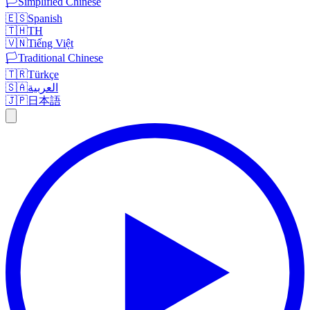
🏳️
Simplified Chinese
🇪🇸
Spanish
🇹🇭
TH
🇻🇳
Tiếng Việt
🏳️
Traditional Chinese
🇹🇷
Türkçe
🇸🇦
العربية
🇯🇵
日本語