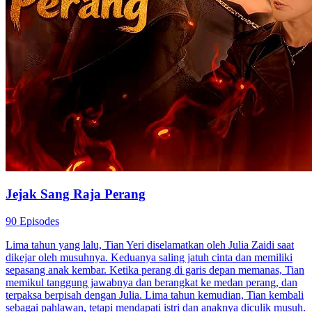
Jejak Sang Raja Perang
90 Episodes
Lima tahun yang lalu, Tian Yeri diselamatkan oleh Julia Zaidi saat
dikejar oleh musuhnya. Keduanya saling jatuh cinta dan memiliki
sepasang anak kembar. Ketika perang di garis depan memanas, Tian
memikul tanggung jawabnya dan berangkat ke medan perang, dan
terpaksa berpisah dengan Julia. Lima tahun kemudian, Tian kembali
sebagai pahlawan, tetapi mendapati istri dan anaknya diculik musuh.