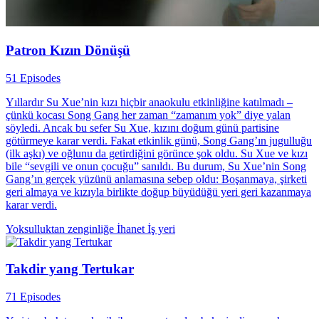
Patron Kızın Dönüşü
51 Episodes
Yıllardır Su Xue’nin kızı hiçbir anaokulu etkinliğine katılmadı –
çünkü kocası Song Gang her zaman “zamanım yok” diye yalan
söyledi. Ancak bu sefer Su Xue, kızını doğum günü partisine
götürmeye karar verdi. Fakat etkinlik günü, Song Gang’ın jugulluğu
(ilk aşkı) ve oğlunu da getirdiğini görünce şok oldu. Su Xue ve kızı
bile “sevgili ve onun çocuğu” sanıldı. Bu durum, Su Xue’nin Song
Gang’ın gerçek yüzünü anlamasına sebep oldu: Boşanmaya, şirketi
geri almaya ve kızıyla birlikte doğup büyüdüğü yeri geri kazanmaya
karar verdi.
Yoksulluktan zenginliğe
İhanet
İş yeri
Takdir yang Tertukar
71 Episodes