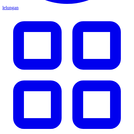
lelungan