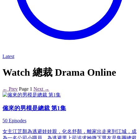
Latest
Watch 總裁 Drama Online
← Prev
Page 1
Next →
僱來的男模是總裁 第1集
50 Episodes
女主江芷顏為逃避娃娃親，化名舒顏，離家出走來到江城，成
為一名公司小職員，為逃避男上司追求她撒下男友是集團總裁