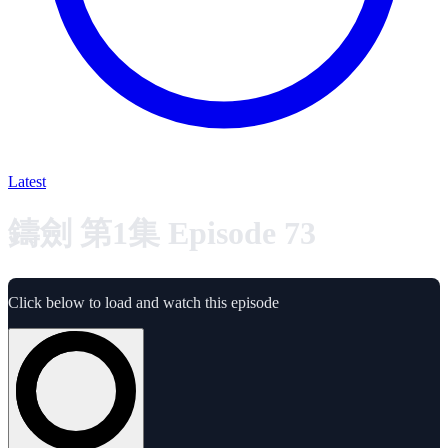
Latest
鑄劍 第1集 Episode 73
Click below to load and watch this episode