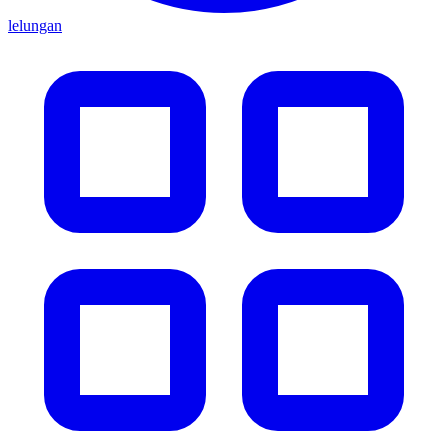
lelungan