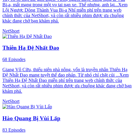
Bi-a, mất mạng trong một vụ tai nạn xe. Thế nhưng, anh lại...Xem
Lội Ngược Dòng Thành Vua Bi-a Nhí miễn phí trên trang web
chính thức của NetShort, và còn rất nhiều phim được ưa chuộng
khác đang chờ bạn khám phá.
NetShort
Thiên Hạ Đệ Nhất Đao
68 Episodes
Giang Vô Cữu, thiếu niên nhà nông, vốn là truyền nhân Thiên Hạ
Đệ Nhất Đao mang tuyệt thế đao pháp. Từ nhỏ chỉ chặt củi ...Xem
Thiên Hạ Đệ Nhất Đao miễn phí trên trang web chính thức của
NetShort, và còn rất nhiều phim được ưa chuộng khác đang chờ bạn
khám phá.
NetShort
Hào Quang Bị Vùi Lấp
83 Episodes