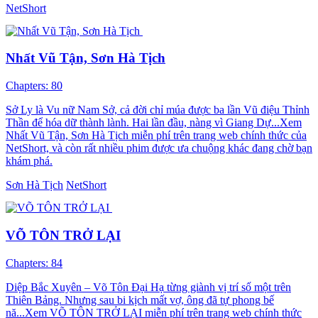
NetShort
Nhất Vũ Tận, Sơn Hà Tịch
Chapters: 80
Sở Ly là Vu nữ Nam Sở, cả đời chỉ múa được ba lần Vũ điệu Thỉnh
Thần để hóa dữ thành lành. Hai lần đầu, nàng vì Giang Dự...Xem
Nhất Vũ Tận, Sơn Hà Tịch miễn phí trên trang web chính thức của
NetShort, và còn rất nhiều phim được ưa chuộng khác đang chờ bạn
khám phá.
Sơn Hà Tịch
NetShort
VÕ TÔN TRỞ LẠI
Chapters: 84
Diệp Bắc Xuyên – Võ Tôn Đại Hạ từng giành vị trí số một trên
Thiên Bảng. Nhưng sau bi kịch mất vợ, ông đã tự phong bế
nă...Xem VÕ TÔN TRỞ LẠI miễn phí trên trang web chính thức