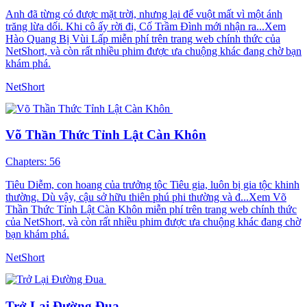
Anh đã từng có được mặt trời, nhưng lại để vuột mất vì một ánh
trăng lừa dối. Khi cô ấy rời đi, Cố Trầm Đình mới nhận ra...Xem
Hào Quang Bị Vùi Lấp miễn phí trên trang web chính thức của
NetShort, và còn rất nhiều phim được ưa chuộng khác đang chờ bạn
khám phá.
NetShort
Võ Thần Thức Tỉnh Lật Càn Khôn
Chapters: 56
Tiêu Diễm, con hoang của trưởng tộc Tiêu gia, luôn bị gia tộc khinh
thường. Dù vậy, cậu sở hữu thiên phú phi thường và đ...Xem Võ
Thần Thức Tỉnh Lật Càn Khôn miễn phí trên trang web chính thức
của NetShort, và còn rất nhiều phim được ưa chuộng khác đang chờ
bạn khám phá.
NetShort
Trở Lại Đường Đua