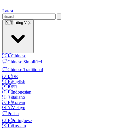
Latest
🇻🇳
Tiếng Việt
🇨🇳
Chinese
🏳️
Chinese Simplified
🏳️
Chinese Traditional
🇩🇪
DE
🇬🇧
English
🇫🇷
FR
🇮🇩
Indonesian
🇮🇹
Italiano
🇰🇷
Korean
🇲🇾
Melayu
🏳️
Polish
🇧🇷
Portuguese
🇷🇺
Russian