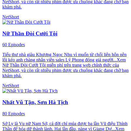
NetShort, và còn rất nhiều phim được ưa chuộng khác đang chờ bạn
khám phá.
NetShort
Nữ Thần Đòi Cưới Tôi
60 Episodes
Tiểu thư nhà giàu Khương Ngọc Nhu vì muốn từ chối liên hôn nên
lôi kéo anh chàng nhân viên sales Lý Phong đóng giả người...Xem
Nữ Thần Đòi Cưới Tôi miễn phí trên trang web chính thức của
NetShort, và còn rất nhiều phim được ưa chuộng khác đang chờ bạn
khám phá.
NetShort
Nhất Vũ Tận, Sơn Hà Tịch
80 Episodes
Sở Ly là Vu nữ Nam Sở, cả đời chỉ múa được ba lần Vũ điệu Thỉnh
Thần để hóa dữ thành lành. Hai lần đầu, nàng vì Giang Dự...Xem