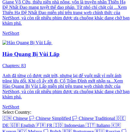
Giang Vô Cữu, thiếu niên nhà nông, vốn là truyền nhân Thiên Hạ
Đệ Nhất Đao mang tuyệt thế đao pháp. Từ nhỏ chỉ chặt củi ...Xem
Thiên Hạ Đệ Nhất Đao miễn phí trên trang web chính thức của
NetShort, và còn rất nhiều phim được ưa chuộng khác đang chờ bạn
khám phá.
NetShort
Hào Quang Bị Vùi Lấp
Chapters: 83
Anh đã từng có được mặt trời, nhưng lại để vuột mất vì một ánh
trăng lừa dối. Khi cô ấy rời đi, Cố Trầm Đình mới nhận ra...Xem
Hào Quang Bị Vùi Lấp miễn phí trên trang web chính thức của
NetShort, và còn rất nhiều phim được ưa chuộng khác đang chờ bạn
khám phá.
NetShort
Select Country:
🇨🇳
Chinese
🏳️
Chinese Simplified
🏳️
Chinese Traditional
🇩🇪
DE
🇬🇧
English
🇫🇷
FR
🇮🇩
Indonesian
🇮🇹
Italiano
🇰🇷
Korean
🇲🇾
Melayu
🏳️
Polish
🇧🇷
Portuguese
🇷🇺
Russian
🏳️