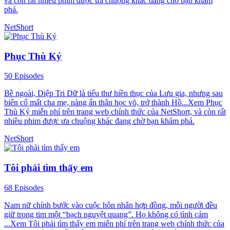
và còn rất nhiều phim được ưa chuộng khác đang chờ bạn khám
phá.
NetShort
Phục Thù Ký
50 Episodes
Bề ngoài, Diệp Tri Dữ là tiểu thư hiền thục của Lưu gia, nhưng sau
biến cố mất cha mẹ, nàng ẩn thân học võ, trở thành Hồ...Xem Phục
Thù Ký miễn phí trên trang web chính thức của NetShort, và còn rất
nhiều phim được ưa chuộng khác đang chờ bạn khám phá.
NetShort
Tôi phải tìm thấy em
68 Episodes
Nam nữ chính bước vào cuộc hôn nhân hợp đồng, mỗi người đều
giữ trong tim một “bạch nguyệt quang”. Họ không có tình cảm
...Xem Tôi phải tìm thấy em miễn phí trên trang web chính thức của