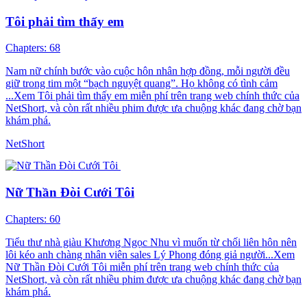
Tôi phải tìm thấy em
Chapters: 68
Nam nữ chính bước vào cuộc hôn nhân hợp đồng, mỗi người đều
giữ trong tim một “bạch nguyệt quang”. Họ không có tình cảm
...Xem Tôi phải tìm thấy em miễn phí trên trang web chính thức của
NetShort, và còn rất nhiều phim được ưa chuộng khác đang chờ bạn
khám phá.
NetShort
Nữ Thần Đòi Cưới Tôi
Chapters: 60
Tiểu thư nhà giàu Khương Ngọc Nhu vì muốn từ chối liên hôn nên
lôi kéo anh chàng nhân viên sales Lý Phong đóng giả người...Xem
Nữ Thần Đòi Cưới Tôi miễn phí trên trang web chính thức của
NetShort, và còn rất nhiều phim được ưa chuộng khác đang chờ bạn
khám phá.