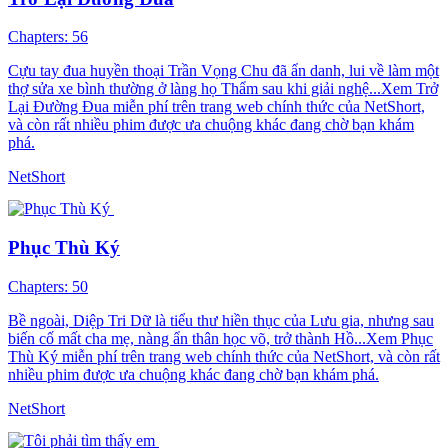
Chapters: 56
Cựu tay đua huyền thoại Trần Vọng Chu đã ẩn danh, lui về làm một
thợ sửa xe bình thường ở làng họ Thẩm sau khi giải nghệ...Xem Trở
Lại Đường Đua miễn phí trên trang web chính thức của NetShort,
và còn rất nhiều phim được ưa chuộng khác đang chờ bạn khám
phá.
NetShort
Phục Thù Ký
Chapters: 50
Bề ngoài, Diệp Tri Dữ là tiểu thư hiền thục của Lưu gia, nhưng sau
biến cố mất cha mẹ, nàng ẩn thân học võ, trở thành Hồ...Xem Phục
Thù Ký miễn phí trên trang web chính thức của NetShort, và còn rất
nhiều phim được ưa chuộng khác đang chờ bạn khám phá.
NetShort