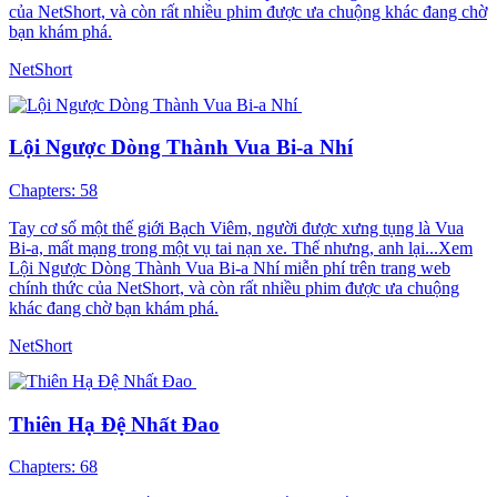
của NetShort, và còn rất nhiều phim được ưa chuộng khác đang chờ
bạn khám phá.
NetShort
Lội Ngược Dòng Thành Vua Bi-a Nhí
Chapters: 58
Tay cơ số một thế giới Bạch Viêm, người được xưng tụng là Vua
Bi-a, mất mạng trong một vụ tai nạn xe. Thế nhưng, anh lại...Xem
Lội Ngược Dòng Thành Vua Bi-a Nhí miễn phí trên trang web
chính thức của NetShort, và còn rất nhiều phim được ưa chuộng
khác đang chờ bạn khám phá.
NetShort
Thiên Hạ Đệ Nhất Đao
Chapters: 68