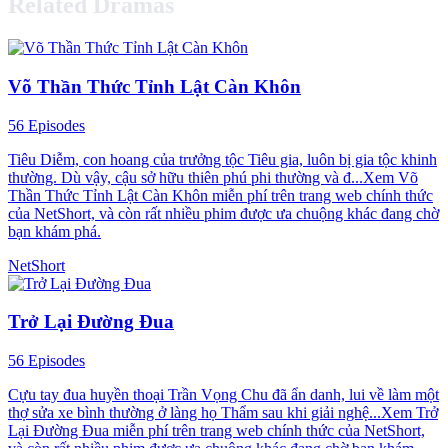
Related Dramas
Võ Thần Thức Tỉnh Lật Càn Khôn
56 Episodes
Tiêu Diễm, con hoang của trưởng tộc Tiêu gia, luôn bị gia tộc khinh
thường. Dù vậy, cậu sở hữu thiên phú phi thường và đ...Xem Võ
Thần Thức Tỉnh Lật Càn Khôn miễn phí trên trang web chính thức
của NetShort, và còn rất nhiều phim được ưa chuộng khác đang chờ
bạn khám phá.
NetShort
Trở Lại Đường Đua
56 Episodes
Cựu tay đua huyền thoại Trần Vọng Chu đã ẩn danh, lui về làm một
thợ sửa xe bình thường ở làng họ Thẩm sau khi giải nghệ...Xem Trở
Lại Đường Đua miễn phí trên trang web chính thức của NetShort,