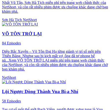
Nhất Vũ Tận, Sơn Hà Tịch miễn phí trên trang web chính thức của
NetShort, và còn rất nhiều phim được ưa chuộng khác đang chờ bạn
khám phá.
Sơn Hà Tịch
NetShort
VÕ TÔN TRỞ LẠI
84 Episodes
Diệp Bắc Xuyên – Võ Tôn Đại Hạ từng giành vị trí số một trên
Thiên Bảng. Nhưng sau bi kịch mất vợ, ông đã tự phong bế
nă...Xem VÕ TÔN TRỞ LẠI miễn phí trên trang web chính thức
của NetShort, và còn rất nhiều phim được ưa chuộng khác đang chờ
bạn khám phá.
NetShort
Lội Ngược Dòng Thành Vua Bi-a Nhí
58 Episodes
Tay cơ số một thế giới Bạch Viêm, người được xưng tụng là Vua