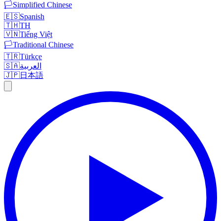
🏳️
Simplified Chinese
🇪🇸
Spanish
🇹🇭
TH
🇻🇳
Tiếng Việt
🏳️
Traditional Chinese
🇹🇷
Türkçe
🇸🇦
العربية
🇯🇵
日本語