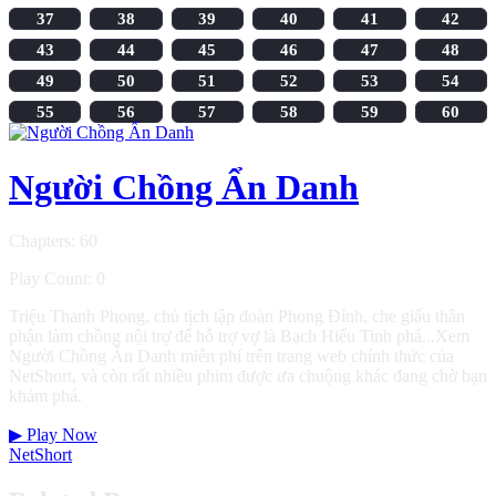
37
38
39
40
41
42
43
44
45
46
47
48
49
50
51
52
53
54
55
56
57
58
59
60
Người Chồng Ẩn Danh
Chapters: 60
Play Count: 0
Triệu Thanh Phong, chủ tịch tập đoàn Phong Đỉnh, che giấu thân
phận làm chồng nội trợ để hỗ trợ vợ là Bạch Hiểu Tinh phá...Xem
Người Chồng Ẩn Danh miễn phí trên trang web chính thức của
NetShort, và còn rất nhiều phim được ưa chuộng khác đang chờ bạn
khám phá.
▶
Play Now
NetShort