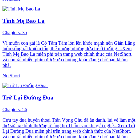
Tình Mẹ Bao La
Chapters: 35
Vì muốn con gái là Cố Tâm Tâm lớn lên khỏe mạnh nên Giản Lăng
luôn sống rất khiêm tốn, thế nhưng những đứa trẻ ở trường ...Xem
Tình Mẹ Bao La miễn phí trên trang web chính thức của NetShort,
và còn rất nhiều phim được ưa chuộng khác đang chờ bạn khám
phá.
NetShort
Trở Lại Đường Đua
Chapters: 56
Cựu tay đua huyền thoại Trần Vọng Chu đã ẩn danh, lui về làm một
thợ sửa xe bình thường ở làng họ Thẩm sau khi giải nghệ...Xem Trở
Lại Đường Đua miễn phí trên trang web chính thức của NetShort,
và còn rất nhiều phim được ưa chuộng khác đang chờ bạn khám