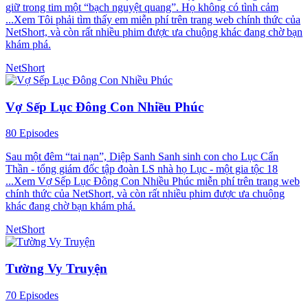
giữ trong tim một “bạch nguyệt quang”. Họ không có tình cảm
...Xem Tôi phải tìm thấy em miễn phí trên trang web chính thức của
NetShort, và còn rất nhiều phim được ưa chuộng khác đang chờ bạn
khám phá.
NetShort
Vợ Sếp Lục Đông Con Nhiều Phúc
80 Episodes
Sau một đêm “tai nạn”, Diệp Sanh Sanh sinh con cho Lục Cẩn
Thần - tổng giám đốc tập đoàn LS nhà họ Lục - một gia tộc 18
...Xem Vợ Sếp Lục Đông Con Nhiều Phúc miễn phí trên trang web
chính thức của NetShort, và còn rất nhiều phim được ưa chuộng
khác đang chờ bạn khám phá.
NetShort
Tường Vy Truyện
70 Episodes