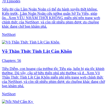
70 Episodes
Siêu thị của Lâm Noãn Noãn có thể du hành xuyên thời không.
Kiếp trước, Lâm Noãn Noãn cứu tướng quân Sở Tu Viễn, giúp
ôn...Xem YÊU NHẦM THỜI KHÔNG miễn phí trên trang web
chính thức của NetShort, và còn rất nhiều phim được ưa chuộng
khác đang chờ bạn khám phá.
NetShort
Võ Thần Thức Tỉnh Lật Càn Khôn
Chapters: 56
Tiêu Diễm, con hoang của trưởng tộc Tiêu gia, luôn bị gia tộc khinh
thường. Dù vậy, cậu sở hữu thiên phú phi thường và đ...Xem Võ
Thần Thức Tỉnh Lật Càn Khôn miễn phí trên trang web chính thức
của NetShort, và còn rất nhiều phim được ưa chuộng khác đang chờ
bạn khám phá.
NetShort