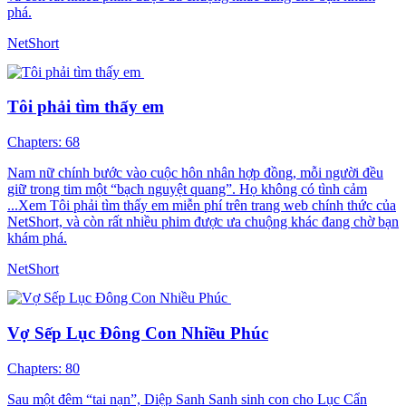
phá.
NetShort
Tôi phải tìm thấy em
Chapters: 68
Nam nữ chính bước vào cuộc hôn nhân hợp đồng, mỗi người đều
giữ trong tim một “bạch nguyệt quang”. Họ không có tình cảm
...Xem Tôi phải tìm thấy em miễn phí trên trang web chính thức của
NetShort, và còn rất nhiều phim được ưa chuộng khác đang chờ bạn
khám phá.
NetShort
Vợ Sếp Lục Đông Con Nhiều Phúc
Chapters: 80
Sau một đêm “tai nạn”, Diệp Sanh Sanh sinh con cho Lục Cẩn