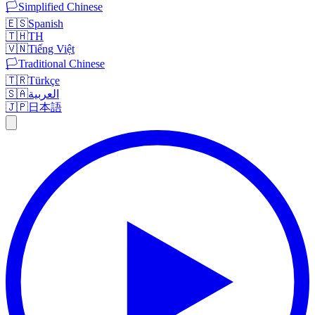
🏳️
Simplified Chinese
🇪🇸
Spanish
🇹🇭
TH
🇻🇳
Tiếng Việt
🏳️
Traditional Chinese
🇹🇷
Türkçe
🇸🇦
العربية
🇯🇵
日本語