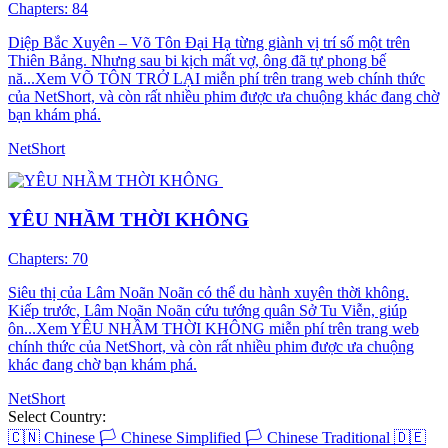
Chapters: 84
Diệp Bắc Xuyên – Võ Tôn Đại Hạ từng giành vị trí số một trên
Thiên Bảng. Nhưng sau bi kịch mất vợ, ông đã tự phong bế
nă...Xem VÕ TÔN TRỞ LẠI miễn phí trên trang web chính thức
của NetShort, và còn rất nhiều phim được ưa chuộng khác đang chờ
bạn khám phá.
NetShort
YÊU NHẦM THỜI KHÔNG
Chapters: 70
Siêu thị của Lâm Noãn Noãn có thể du hành xuyên thời không.
Kiếp trước, Lâm Noãn Noãn cứu tướng quân Sở Tu Viễn, giúp
ôn...Xem YÊU NHẦM THỜI KHÔNG miễn phí trên trang web
chính thức của NetShort, và còn rất nhiều phim được ưa chuộng
khác đang chờ bạn khám phá.
NetShort
Select Country:
🇨🇳
Chinese
🏳️
Chinese Simplified
🏳️
Chinese Traditional
🇩🇪