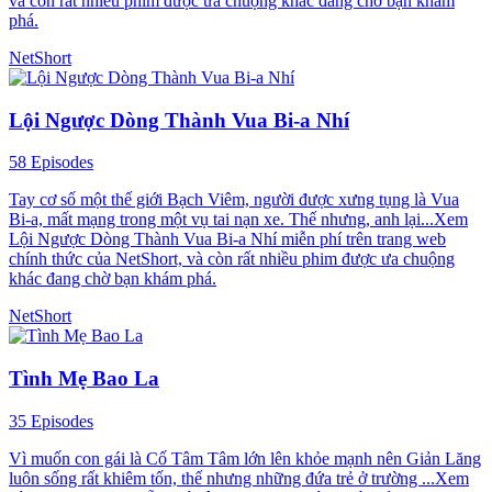
và còn rất nhiều phim được ưa chuộng khác đang chờ bạn khám
phá.
NetShort
Lội Ngược Dòng Thành Vua Bi-a Nhí
58 Episodes
Tay cơ số một thế giới Bạch Viêm, người được xưng tụng là Vua
Bi-a, mất mạng trong một vụ tai nạn xe. Thế nhưng, anh lại...Xem
Lội Ngược Dòng Thành Vua Bi-a Nhí miễn phí trên trang web
chính thức của NetShort, và còn rất nhiều phim được ưa chuộng
khác đang chờ bạn khám phá.
NetShort
Tình Mẹ Bao La
35 Episodes
Vì muốn con gái là Cố Tâm Tâm lớn lên khỏe mạnh nên Giản Lăng
luôn sống rất khiêm tốn, thế nhưng những đứa trẻ ở trường ...Xem