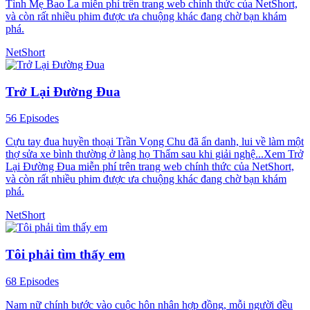
Tình Mẹ Bao La miễn phí trên trang web chính thức của NetShort,
và còn rất nhiều phim được ưa chuộng khác đang chờ bạn khám
phá.
NetShort
Trở Lại Đường Đua
56 Episodes
Cựu tay đua huyền thoại Trần Vọng Chu đã ẩn danh, lui về làm một
thợ sửa xe bình thường ở làng họ Thẩm sau khi giải nghệ...Xem Trở
Lại Đường Đua miễn phí trên trang web chính thức của NetShort,
và còn rất nhiều phim được ưa chuộng khác đang chờ bạn khám
phá.
NetShort
Tôi phải tìm thấy em
68 Episodes
Nam nữ chính bước vào cuộc hôn nhân hợp đồng, mỗi người đều