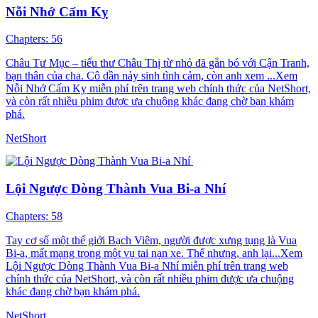
Nỗi Nhớ Cấm Kỵ
Chapters: 56
Châu Tư Mục – tiểu thư Châu Thị từ nhỏ đã gắn bó với Cận Tranh,
bạn thân của cha. Cô dần nảy sinh tình cảm, còn anh xem ...Xem
Nỗi Nhớ Cấm Kỵ miễn phí trên trang web chính thức của NetShort,
và còn rất nhiều phim được ưa chuộng khác đang chờ bạn khám
phá.
NetShort
Lội Ngược Dòng Thành Vua Bi-a Nhí
Chapters: 58
Tay cơ số một thế giới Bạch Viêm, người được xưng tụng là Vua
Bi-a, mất mạng trong một vụ tai nạn xe. Thế nhưng, anh lại...Xem
Lội Ngược Dòng Thành Vua Bi-a Nhí miễn phí trên trang web
chính thức của NetShort, và còn rất nhiều phim được ưa chuộng
khác đang chờ bạn khám phá.
NetShort