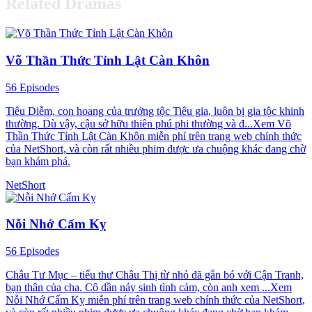
Related Dramas
Võ Thần Thức Tỉnh Lật Càn Khôn
56 Episodes
Tiêu Diễm, con hoang của trưởng tộc Tiêu gia, luôn bị gia tộc khinh
thường. Dù vậy, cậu sở hữu thiên phú phi thường và đ...Xem Võ
Thần Thức Tỉnh Lật Càn Khôn miễn phí trên trang web chính thức
của NetShort, và còn rất nhiều phim được ưa chuộng khác đang chờ
bạn khám phá.
NetShort
Nỗi Nhớ Cấm Kỵ
56 Episodes
Châu Tư Mục – tiểu thư Châu Thị từ nhỏ đã gắn bó với Cận Tranh,
bạn thân của cha. Cô dần nảy sinh tình cảm, còn anh xem ...Xem
Nỗi Nhớ Cấm Kỵ miễn phí trên trang web chính thức của NetShort,