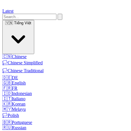
Latest
🇻🇳
Tiếng Việt
🇨🇳
Chinese
🏳️
Chinese Simplified
🏳️
Chinese Traditional
🇩🇪
DE
🇬🇧
English
🇫🇷
FR
🇮🇩
Indonesian
🇮🇹
Italiano
🇰🇷
Korean
🇲🇾
Melayu
🏳️
Polish
🇧🇷
Portuguese
🇷🇺
Russian