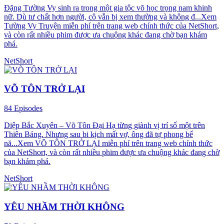
Đặng Tường Vy sinh ra trong một gia tộc võ học trọng nam khinh
nữ. Dù tư chất hơn người, cô vẫn bị xem thường và không đ...Xem
Tường Vy Truyện miễn phí trên trang web chính thức của NetShort,
và còn rất nhiều phim được ưa chuộng khác đang chờ bạn khám
phá.
NetShort
VÕ TÔN TRỞ LẠI
84 Episodes
Diệp Bắc Xuyên – Võ Tôn Đại Hạ từng giành vị trí số một trên
Thiên Bảng. Nhưng sau bi kịch mất vợ, ông đã tự phong bế
nă...Xem VÕ TÔN TRỞ LẠI miễn phí trên trang web chính thức
của NetShort, và còn rất nhiều phim được ưa chuộng khác đang chờ
bạn khám phá.
NetShort
YÊU NHẦM THỜI KHÔNG