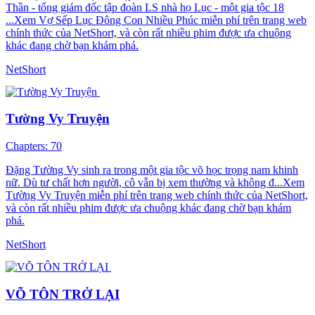
Thần - tổng giám đốc tập đoàn LS nhà họ Lục - một gia tộc 18
...Xem Vợ Sếp Lục Đông Con Nhiều Phúc miễn phí trên trang web
chính thức của NetShort, và còn rất nhiều phim được ưa chuộng
khác đang chờ bạn khám phá.
NetShort
Tường Vy Truyện
Chapters: 70
Đặng Tường Vy sinh ra trong một gia tộc võ học trọng nam khinh
nữ. Dù tư chất hơn người, cô vẫn bị xem thường và không đ...Xem
Tường Vy Truyện miễn phí trên trang web chính thức của NetShort,
và còn rất nhiều phim được ưa chuộng khác đang chờ bạn khám
phá.
NetShort
VÕ TÔN TRỞ LẠI