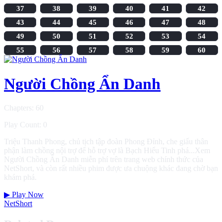
37
38
39
40
41
42
43
44
45
46
47
48
49
50
51
52
53
54
55
56
57
58
59
60
Người Chồng Ẩn Danh
Chapters: 60
Play Count: 0
Triệu Thanh Phong, chủ tịch tập đoàn Phong Đỉnh, che giấu thân
phận làm chồng nội trợ để hỗ trợ vợ là Bạch Hiểu Tinh phá...Xem
Người Chồng Ẩn Danh miễn phí trên trang web chính thức của
NetShort, và còn rất nhiều phim được ưa chuộng khác đang chờ bạn
khám phá.
▶
Play Now
NetShort