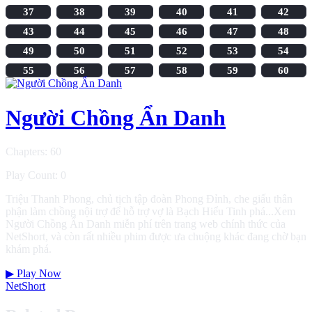
37
38
39
40
41
42
43
44
45
46
47
48
49
50
51
52
53
54
55
56
57
58
59
60
Người Chồng Ẩn Danh
Chapters: 60
Play Count: 0
Triệu Thanh Phong, chủ tịch tập đoàn Phong Đỉnh, che giấu thân
phận làm chồng nội trợ để hỗ trợ vợ là Bạch Hiểu Tinh phá...Xem
Người Chồng Ẩn Danh miễn phí trên trang web chính thức của
NetShort, và còn rất nhiều phim được ưa chuộng khác đang chờ bạn
khám phá.
▶
Play Now
NetShort