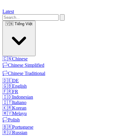
Latest
🇻🇳
Tiếng Việt
🇨🇳
Chinese
🏳️
Chinese Simplified
🏳️
Chinese Traditional
🇩🇪
DE
🇬🇧
English
🇫🇷
FR
🇮🇩
Indonesian
🇮🇹
Italiano
🇰🇷
Korean
🇲🇾
Melayu
🏳️
Polish
🇧🇷
Portuguese
🇷🇺
Russian