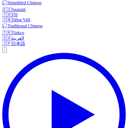
🏳️
Simplified Chinese
🇪🇸
Spanish
🇹🇭
TH
🇻🇳
Tiếng Việt
🏳️
Traditional Chinese
🇹🇷
Türkçe
🇸🇦
العربية
🇯🇵
日本語