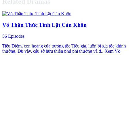
Related Dramas
Võ Thần Thức Tỉnh Lật Càn Khôn
56 Episodes
Tiêu Diễm, con hoang của trưởng tộc Tiêu gia, luôn bị gia tộc khinh
thường. Dù vậy, cậu sở hữu thiên phú phi thường và đ...Xem Võ
Thần Thức Tỉnh Lật Càn Khôn miễn phí trên trang web chính thức
của NetShort, và còn rất nhiều phim được ưa chuộng khác đang chờ
bạn khám phá.
NetShort
YÊU NHẦM THỜI KHÔNG
70 Episodes
Siêu thị của Lâm Noãn Noãn có thể du hành xuyên thời không.
Kiếp trước, Lâm Noãn Noãn cứu tướng quân Sở Tu Viễn, giúp
ôn...Xem YÊU NHẦM THỜI KHÔNG miễn phí trên trang web