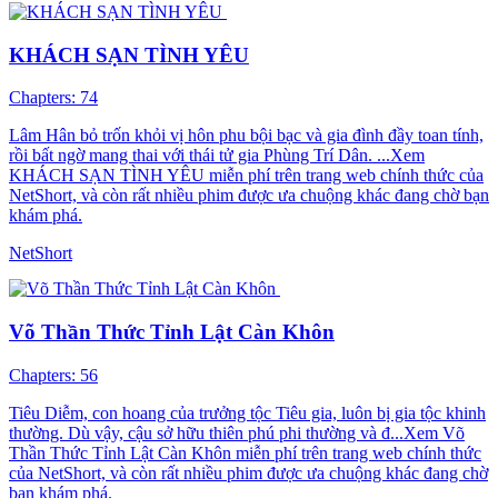
KHÁCH SẠN TÌNH YÊU
Chapters: 74
Lâm Hân bỏ trốn khỏi vị hôn phu bội bạc và gia đình đầy toan tính,
rồi bất ngờ mang thai với thái tử gia Phùng Trí Dân. ...Xem
KHÁCH SẠN TÌNH YÊU miễn phí trên trang web chính thức của
NetShort, và còn rất nhiều phim được ưa chuộng khác đang chờ bạn
khám phá.
NetShort
Võ Thần Thức Tỉnh Lật Càn Khôn
Chapters: 56
Tiêu Diễm, con hoang của trưởng tộc Tiêu gia, luôn bị gia tộc khinh
thường. Dù vậy, cậu sở hữu thiên phú phi thường và đ...Xem Võ
Thần Thức Tỉnh Lật Càn Khôn miễn phí trên trang web chính thức
của NetShort, và còn rất nhiều phim được ưa chuộng khác đang chờ
bạn khám phá.