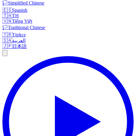
🏳️
Simplified Chinese
🇪🇸
Spanish
🇹🇭
TH
🇻🇳
Tiếng Việt
🏳️
Traditional Chinese
🇹🇷
Türkçe
🇸🇦
العربية
🇯🇵
日本語