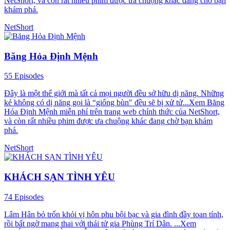
NetShort, và còn rất nhiều phim được ưa chuộng khác đang chờ bạn
khám phá.
NetShort
Băng Hỏa Định Mệnh
55 Episodes
Đây là một thế giới mà tất cả mọi người đều sở hữu dị năng. Những
kẻ không có dị năng gọi là “giống bùn" đều sẽ bị xử tử...Xem Băng
Hỏa Định Mệnh miễn phí trên trang web chính thức của NetShort,
và còn rất nhiều phim được ưa chuộng khác đang chờ bạn khám
phá.
NetShort
KHÁCH SẠN TÌNH YÊU
74 Episodes
Lâm Hân bỏ trốn khỏi vị hôn phu bội bạc và gia đình đầy toan tính,
rồi bất ngờ mang thai với thái tử gia Phùng Trí Dân. ...Xem