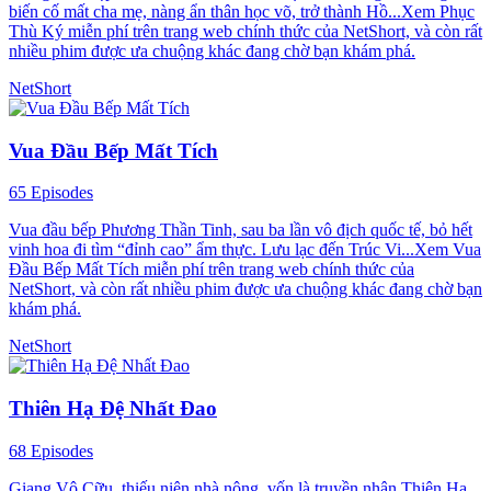
biến cố mất cha mẹ, nàng ẩn thân học võ, trở thành Hồ...Xem Phục
Thù Ký miễn phí trên trang web chính thức của NetShort, và còn rất
nhiều phim được ưa chuộng khác đang chờ bạn khám phá.
NetShort
Vua Đầu Bếp Mất Tích
65 Episodes
Vua đầu bếp Phương Thần Tinh, sau ba lần vô địch quốc tế, bỏ hết
vinh hoa đi tìm “đỉnh cao” ẩm thực. Lưu lạc đến Trúc Vi...Xem Vua
Đầu Bếp Mất Tích miễn phí trên trang web chính thức của
NetShort, và còn rất nhiều phim được ưa chuộng khác đang chờ bạn
khám phá.
NetShort
Thiên Hạ Đệ Nhất Đao
68 Episodes
Giang Vô Cữu, thiếu niên nhà nông, vốn là truyền nhân Thiên Hạ