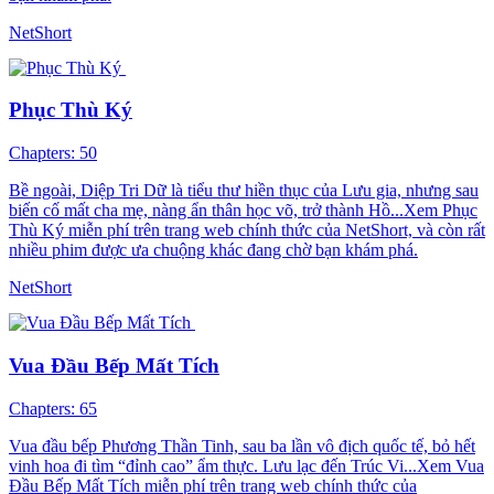
NetShort
Phục Thù Ký
Chapters: 50
Bề ngoài, Diệp Tri Dữ là tiểu thư hiền thục của Lưu gia, nhưng sau
biến cố mất cha mẹ, nàng ẩn thân học võ, trở thành Hồ...Xem Phục
Thù Ký miễn phí trên trang web chính thức của NetShort, và còn rất
nhiều phim được ưa chuộng khác đang chờ bạn khám phá.
NetShort
Vua Đầu Bếp Mất Tích
Chapters: 65
Vua đầu bếp Phương Thần Tinh, sau ba lần vô địch quốc tế, bỏ hết
vinh hoa đi tìm “đỉnh cao” ẩm thực. Lưu lạc đến Trúc Vi...Xem Vua
Đầu Bếp Mất Tích miễn phí trên trang web chính thức của