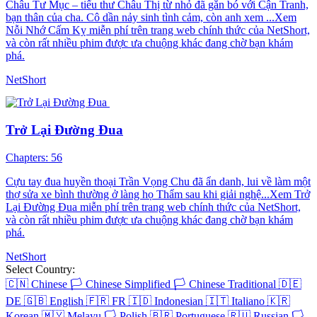
Châu Tư Mục – tiểu thư Châu Thị từ nhỏ đã gắn bó với Cận Tranh,
bạn thân của cha. Cô dần nảy sinh tình cảm, còn anh xem ...Xem
Nỗi Nhớ Cấm Kỵ miễn phí trên trang web chính thức của NetShort,
và còn rất nhiều phim được ưa chuộng khác đang chờ bạn khám
phá.
NetShort
Trở Lại Đường Đua
Chapters: 56
Cựu tay đua huyền thoại Trần Vọng Chu đã ẩn danh, lui về làm một
thợ sửa xe bình thường ở làng họ Thẩm sau khi giải nghệ...Xem Trở
Lại Đường Đua miễn phí trên trang web chính thức của NetShort,
và còn rất nhiều phim được ưa chuộng khác đang chờ bạn khám
phá.
NetShort
Select Country:
🇨🇳
Chinese
🏳️
Chinese Simplified
🏳️
Chinese Traditional
🇩🇪
DE
🇬🇧
English
🇫🇷
FR
🇮🇩
Indonesian
🇮🇹
Italiano
🇰🇷
Korean
🇲🇾
Melayu
🏳️
Polish
🇧🇷
Portuguese
🇷🇺
Russian
🏳️