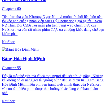
Chapters: 60
Tiểu thư nhà giàu Khương Ngọc Nhu vì muốn từ chối liên hôn nên
lôi kéo anh chàng nhân viên sales Lý Phong đóng giả người...Xem
Nữ Thần Đòi Cưới Tôi miễn phí trên trang web chính thức của
NetShort, và còn rất nhiều phim được ưa chuộng khác đang chờ bạn
khám phá.
NetShort
Băng Hỏa Định Mệnh
Chapters: 55
Đây là một thế giới mà tất cả mọi người đều sở hữu dị năng. Những
kẻ không có dị năng gọi là “giống bùn" đều sẽ bị xử tử...Xem Băng
Hỏa Định Mệnh miễn phí trên trang web chính thức của NetShort,
và còn rất nhiều phim được ưa chuộng khác đang chờ bạn khám
phá.
NetShort