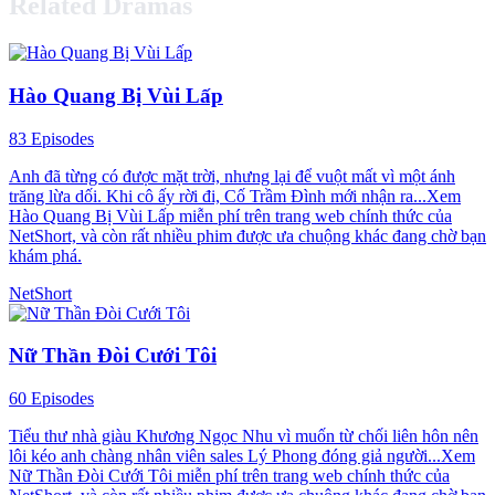
Related Dramas
Hào Quang Bị Vùi Lấp
83 Episodes
Anh đã từng có được mặt trời, nhưng lại để vuột mất vì một ánh
trăng lừa dối. Khi cô ấy rời đi, Cố Trầm Đình mới nhận ra...Xem
Hào Quang Bị Vùi Lấp miễn phí trên trang web chính thức của
NetShort, và còn rất nhiều phim được ưa chuộng khác đang chờ bạn
khám phá.
NetShort
Nữ Thần Đòi Cưới Tôi
60 Episodes
Tiểu thư nhà giàu Khương Ngọc Nhu vì muốn từ chối liên hôn nên
lôi kéo anh chàng nhân viên sales Lý Phong đóng giả người...Xem
Nữ Thần Đòi Cưới Tôi miễn phí trên trang web chính thức của