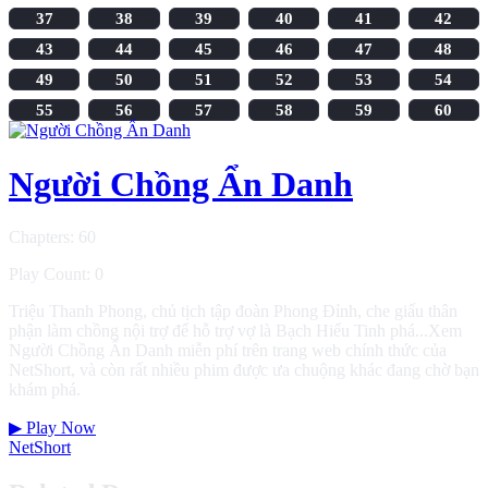
37
38
39
40
41
42
43
44
45
46
47
48
49
50
51
52
53
54
55
56
57
58
59
60
Người Chồng Ẩn Danh
Chapters: 60
Play Count: 0
Triệu Thanh Phong, chủ tịch tập đoàn Phong Đỉnh, che giấu thân
phận làm chồng nội trợ để hỗ trợ vợ là Bạch Hiểu Tinh phá...Xem
Người Chồng Ẩn Danh miễn phí trên trang web chính thức của
NetShort, và còn rất nhiều phim được ưa chuộng khác đang chờ bạn
khám phá.
▶
Play Now
NetShort