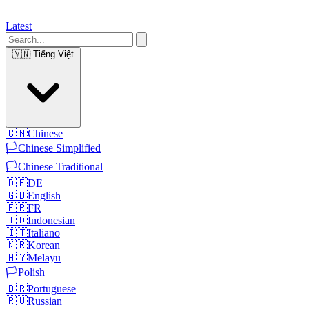
Latest
🇻🇳
Tiếng Việt
🇨🇳
Chinese
🏳️
Chinese Simplified
🏳️
Chinese Traditional
🇩🇪
DE
🇬🇧
English
🇫🇷
FR
🇮🇩
Indonesian
🇮🇹
Italiano
🇰🇷
Korean
🇲🇾
Melayu
🏳️
Polish
🇧🇷
Portuguese
🇷🇺
Russian