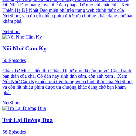
Đệ Nhất Đao mang tuyệt thế đao pháp. Từ nhỏ chỉ chặt củi ...Xem
Thiên Hạ Đệ Nhất Đao miễn phí trên trang web chính thức của
NetShort, và còn rất nhiều phim được ưa chuộng khác đang chờ bạn
khám phá.
NetShort
Nỗi Nhớ Cấm Kỵ
56 Episodes
Châu Tư Mục – tiểu thư Châu Thị từ nhỏ đã gắn bó với Cận Tranh,
bạn thân của cha. Cô dần nảy sinh tình cảm, còn anh xem ...Xem
Nỗi Nhớ Cấm Kỵ miễn phí trên trang web chính thức của NetShort,
và còn rất nhiều phim được ưa chuộng khác đang chờ bạn khám
phá.
NetShort
Trở Lại Đường Đua
56 Episodes