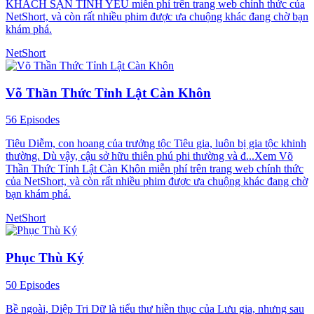
KHÁCH SẠN TÌNH YÊU miễn phí trên trang web chính thức của
NetShort, và còn rất nhiều phim được ưa chuộng khác đang chờ bạn
khám phá.
NetShort
Võ Thần Thức Tỉnh Lật Càn Khôn
56 Episodes
Tiêu Diễm, con hoang của trưởng tộc Tiêu gia, luôn bị gia tộc khinh
thường. Dù vậy, cậu sở hữu thiên phú phi thường và đ...Xem Võ
Thần Thức Tỉnh Lật Càn Khôn miễn phí trên trang web chính thức
của NetShort, và còn rất nhiều phim được ưa chuộng khác đang chờ
bạn khám phá.
NetShort
Phục Thù Ký
50 Episodes
Bề ngoài, Diệp Tri Dữ là tiểu thư hiền thục của Lưu gia, nhưng sau