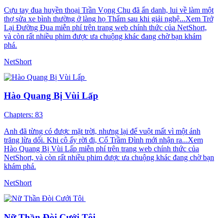
Cựu tay đua huyền thoại Trần Vọng Chu đã ẩn danh, lui về làm một
thợ sửa xe bình thường ở làng họ Thẩm sau khi giải nghệ...Xem Trở
Lại Đường Đua miễn phí trên trang web chính thức của NetShort,
và còn rất nhiều phim được ưa chuộng khác đang chờ bạn khám
phá.
NetShort
Hào Quang Bị Vùi Lấp
Chapters: 83
Anh đã từng có được mặt trời, nhưng lại để vuột mất vì một ánh
trăng lừa dối. Khi cô ấy rời đi, Cố Trầm Đình mới nhận ra...Xem
Hào Quang Bị Vùi Lấp miễn phí trên trang web chính thức của
NetShort, và còn rất nhiều phim được ưa chuộng khác đang chờ bạn
khám phá.
NetShort
Nữ Thần Đòi Cưới Tôi