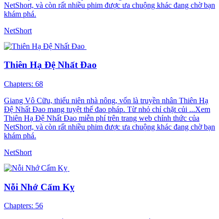
NetShort, và còn rất nhiều phim được ưa chuộng khác đang chờ bạn
khám phá.
NetShort
Thiên Hạ Đệ Nhất Đao
Chapters: 68
Giang Vô Cữu, thiếu niên nhà nông, vốn là truyền nhân Thiên Hạ
Đệ Nhất Đao mang tuyệt thế đao pháp. Từ nhỏ chỉ chặt củi ...Xem
Thiên Hạ Đệ Nhất Đao miễn phí trên trang web chính thức của
NetShort, và còn rất nhiều phim được ưa chuộng khác đang chờ bạn
khám phá.
NetShort
Nỗi Nhớ Cấm Kỵ
Chapters: 56