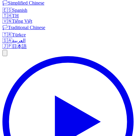
🏳️
Simplified Chinese
🇪🇸
Spanish
🇹🇭
TH
🇻🇳
Tiếng Việt
🏳️
Traditional Chinese
🇹🇷
Türkçe
🇸🇦
العربية
🇯🇵
日本語