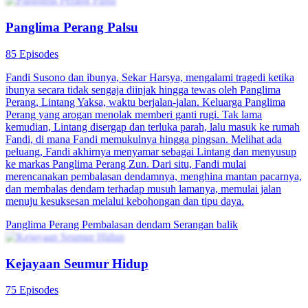
Panglima Perang Palsu
85 Episodes
Fandi Susono dan ibunya, Sekar Harsya, mengalami tragedi ketika
ibunya secara tidak sengaja diinjak hingga tewas oleh Panglima
Perang, Lintang Yaksa, waktu berjalan-jalan. Keluarga Panglima
Perang yang arogan menolak memberi ganti rugi. Tak lama
kemudian, Lintang disergap dan terluka parah, lalu masuk ke rumah
Fandi, di mana Fandi memukulnya hingga pingsan. Melihat ada
peluang, Fandi akhirnya menyamar sebagai Lintang dan menyusup
ke markas Panglima Perang Zun. Dari situ, Fandi mulai
merencanakan pembalasan dendamnya, menghina mantan pacarnya,
dan membalas dendam terhadap musuh lamanya, memulai jalan
menuju kesuksesan melalui kebohongan dan tipu daya.
Panglima Perang
Pembalasan dendam
Serangan balik
Kejayaan Seumur Hidup
75 Episodes