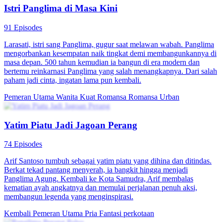
Istri Panglima di Masa Kini
91 Episodes
Larasati, istri sang Panglima, gugur saat melawan wabah. Panglima
mengorbankan kesempatan naik tingkat demi membangunkannya di
masa depan. 500 tahun kemudian ia bangun di era modern dan
bertemu reinkarnasi Panglima yang salah menangkapnya. Dari salah
paham jadi cinta, ingatan lama pun kembali.
Pemeran Utama Wanita Kuat
Romansa
Romansa Urban
Yatim Piatu Jadi Jagoan Perang
74 Episodes
Arif Santoso tumbuh sebagai yatim piatu yang dihina dan ditindas.
Berkat tekad pantang menyerah, ia bangkit hingga menjadi
Panglima Agung. Kembali ke Kota Samudra, Arif membalas
kematian ayah angkatnya dan memulai perjalanan penuh aksi,
membangun legenda yang menginspirasi.
Kembali
Pemeran Utama Pria
Fantasi perkotaan