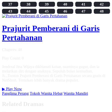
37
38
39
40
41
42
43
44
45
46
47
48
Prajurit Pemberani di Garis
Pertahanan
Chapters: 48
Play Count: 0
Jenderal Jina Wijaya dikhianati kaisar, suaminya gugur, dan ia
melarikan diri dengan anaknya. Sepuluh bulan kemudian,
Ji...Tonton Prajurit Pemberani di Garis Pertahanan secara gratis di
NetShort. Temukan lebih banyak drama populer.
▶
Play Now
Panglima Perang
Tokoh Wanita Hebat
Wanita Mandiri
Related Dramas