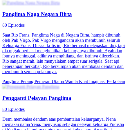
Panglima Naga Negara Birta
80 Episodes
Saat Rio Frans, Panglima Naga di Negara Birta, hampir dibunuh
oleh Pak Virgo, Pak Virgo mengancam akan membunuh seluruh
Keluarga Frans. Di saat kritis ini, Rio berhasil melepaskan diri, tapi
dia nggak berhasil menghentikan keluarganya dibunuh. Ayah dan
ibunya meninggal, adiknya menghilang, dan istrinya dilecehkan.
Rio sangat marah, lalu menyalakan empat suar serigala. Saat api
peperangan berkobar, Rio bersumpah akan membalas dendam dan
membunuh semua pelakunya.
Panglima Perang
Pemeran Utama Wanita Kuat
Imajinasi Perkotaan
Pengganti Pelayan Panglima
80 Episodes
Demi membalas dendam atas pembantaian keluarganya, Nena
memakai nama Yena, menyusup sebagai pelayan keluarga Yudistia
di Kediaman Panglima untuk mencari kebenaran. Agar tidak