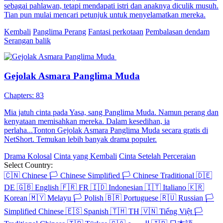
sebagai pahlawan, tetapi mendapati istri dan anaknya diculik musuh.
Tian pun mulai mencari petunjuk untuk menyelamatkan mereka.
Kembali
Panglima Perang
Fantasi perkotaan
Pembalasan dendam
Serangan balik
Gejolak Asmara Panglima Muda
Chapters: 83
Mia jatuh cinta pada Yasa, sang Panglima Muda. Namun perang dan
kenyataan memisahkan mereka. Dalam kesedihan, ia
perlaha...Tonton Gejolak Asmara Panglima Muda secara gratis di
NetShort. Temukan lebih banyak drama populer.
Drama Kolosal
Cinta yang Kembali
Cinta Setelah Perceraian
Select Country:
🇨🇳
Chinese
🏳️
Chinese Simplified
🏳️
Chinese Traditional
🇩🇪
DE
🇬🇧
English
🇫🇷
FR
🇮🇩
Indonesian
🇮🇹
Italiano
🇰🇷
Korean
🇲🇾
Melayu
🏳️
Polish
🇧🇷
Portuguese
🇷🇺
Russian
🏳️
Simplified Chinese
🇪🇸
Spanish
🇹🇭
TH
🇻🇳
Tiếng Việt
🏳️