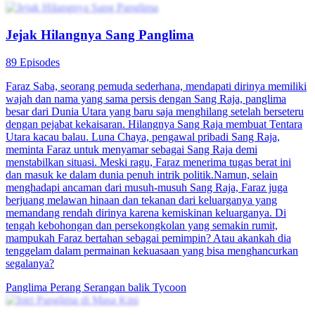
Jejak Hilangnya Sang Panglima
89 Episodes
Faraz Saba, seorang pemuda sederhana, mendapati dirinya memiliki
wajah dan nama yang sama persis dengan Sang Raja, panglima
besar dari Dunia Utara yang baru saja menghilang setelah berseteru
dengan pejabat kekaisaran. Hilangnya Sang Raja membuat Tentara
Utara kacau balau. Luna Chaya, pengawal pribadi Sang Raja,
meminta Faraz untuk menyamar sebagai Sang Raja demi
menstabilkan situasi. Meski ragu, Faraz menerima tugas berat ini
dan masuk ke dalam dunia penuh intrik politik.Namun, selain
menghadapi ancaman dari musuh-musuh Sang Raja, Faraz juga
berjuang melawan hinaan dan tekanan dari keluarganya yang
memandang rendah dirinya karena kemiskinan keluarganya. Di
tengah kebohongan dan persekongkolan yang semakin rumit,
mampukah Faraz bertahan sebagai pemimpin? Atau akankah dia
tenggelam dalam permainan kekuasaan yang bisa menghancurkan
segalanya?
Panglima Perang
Serangan balik
Tycoon