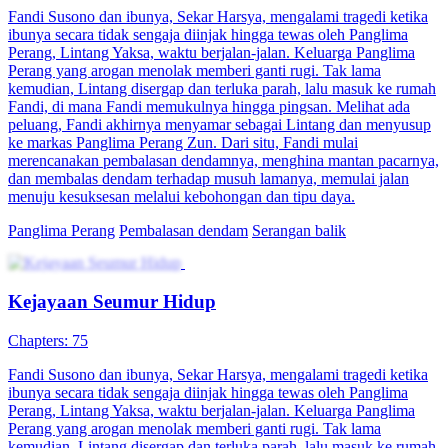
Fandi Susono dan ibunya, Sekar Harsya, mengalami tragedi ketika
ibunya secara tidak sengaja diinjak hingga tewas oleh Panglima
Perang, Lintang Yaksa, waktu berjalan-jalan. Keluarga Panglima
Perang yang arogan menolak memberi ganti rugi. Tak lama
kemudian, Lintang disergap dan terluka parah, lalu masuk ke rumah
Fandi, di mana Fandi memukulnya hingga pingsan. Melihat ada
peluang, Fandi akhirnya menyamar sebagai Lintang dan menyusup
ke markas Panglima Perang Zun. Dari situ, Fandi mulai
merencanakan pembalasan dendamnya, menghina mantan pacarnya,
dan membalas dendam terhadap musuh lamanya, memulai jalan
menuju kesuksesan melalui kebohongan dan tipu daya.
Panglima Perang
Pembalasan dendam
Serangan balik
Kejayaan Seumur Hidup
Chapters: 75
Fandi Susono dan ibunya, Sekar Harsya, mengalami tragedi ketika
ibunya secara tidak sengaja diinjak hingga tewas oleh Panglima
Perang, Lintang Yaksa, waktu berjalan-jalan. Keluarga Panglima
Perang yang arogan menolak memberi ganti rugi. Tak lama
kemudian, Lintang disergap dan terluka parah, lalu masuk ke rumah