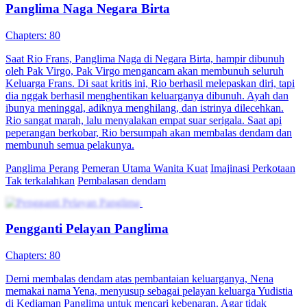
Panglima Naga Negara Birta
Chapters: 80
Saat Rio Frans, Panglima Naga di Negara Birta, hampir dibunuh
oleh Pak Virgo, Pak Virgo mengancam akan membunuh seluruh
Keluarga Frans. Di saat kritis ini, Rio berhasil melepaskan diri, tapi
dia nggak berhasil menghentikan keluarganya dibunuh. Ayah dan
ibunya meninggal, adiknya menghilang, dan istrinya dilecehkan.
Rio sangat marah, lalu menyalakan empat suar serigala. Saat api
peperangan berkobar, Rio bersumpah akan membalas dendam dan
membunuh semua pelakunya.
Panglima Perang
Pemeran Utama Wanita Kuat
Imajinasi Perkotaan
Tak terkalahkan
Pembalasan dendam
Pengganti Pelayan Panglima
Chapters: 80
Demi membalas dendam atas pembantaian keluarganya, Nena
memakai nama Yena, menyusup sebagai pelayan keluarga Yudistia
di Kediaman Panglima untuk mencari kebenaran. Agar tidak