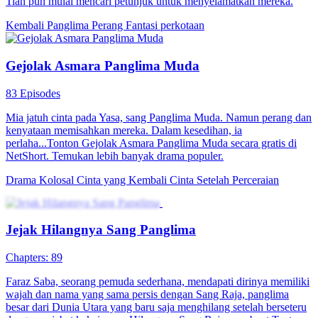
Tian pun mulai mencari petunjuk untuk menyelamatkan mereka.
Kembali
Panglima Perang
Fantasi perkotaan
Gejolak Asmara Panglima Muda
83 Episodes
Mia jatuh cinta pada Yasa, sang Panglima Muda. Namun perang dan
kenyataan memisahkan mereka. Dalam kesedihan, ia
perlaha...Tonton Gejolak Asmara Panglima Muda secara gratis di
NetShort. Temukan lebih banyak drama populer.
Drama Kolosal
Cinta yang Kembali
Cinta Setelah Perceraian
Jejak Hilangnya Sang Panglima
Chapters: 89
Faraz Saba, seorang pemuda sederhana, mendapati dirinya memiliki
wajah dan nama yang sama persis dengan Sang Raja, panglima
besar dari Dunia Utara yang baru saja menghilang setelah berseteru