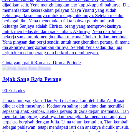
dijadikan selir, Yena menghilangkan tato kupu-kupu di bahunya. Dia
memanfaatkan keserakahan pelayan Maya Yuanti yang sudah
kehilangan kesuciannya untuk menggantikannya. Setelah melalui
berbagai liku, Yena menemukan fakta bahwa pembunuh asli
keluarga Sanjaya adalah Christo, orang yang memprovokasinya
untuk membalas dendam pada Julian. Akhirnya, Yena dan Julian
bekerja sama untuk menghentikan rencana Christo. Julian membuat
Yena pingsan dan pergi sendiri untuk menghentikan perang, di mana
dia akhirnya mengorbankan dirinya. Setelah Yena sadar, dia juga
terjun ke medan perang dan berkorban demi negara.
Cinta yang pahit
Romansa
Drama Periode
Jejak Sang Raja Perang
90 Episodes
Lima tahun yang lalu, Tian Yeri diselamatkan oleh Julia Zaidi saat
dikejar oleh musuhnya. Keduanya saling jatuh cinta dan memiliki
sepasang anak kembar. Ketika perang di garis depan memanas, Tian
memikul tanggung jawabnya dan berangkat ke medan perang, dan
terpaksa berpisah dengan Julia. Lima tahun kemudian, Tian kembali
sebagai pahlawan, tetapi mendapati istri dan anaknya diculik musuh.