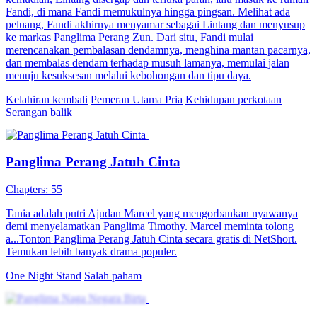
Fandi, di mana Fandi memukulnya hingga pingsan. Melihat ada
peluang, Fandi akhirnya menyamar sebagai Lintang dan menyusup
ke markas Panglima Perang Zun. Dari situ, Fandi mulai
merencanakan pembalasan dendamnya, menghina mantan pacarnya,
dan membalas dendam terhadap musuh lamanya, memulai jalan
menuju kesuksesan melalui kebohongan dan tipu daya.
Kelahiran kembali
Pemeran Utama Pria
Kehidupan perkotaan
Serangan balik
Panglima Perang Jatuh Cinta
Chapters: 55
Tania adalah putri Ajudan Marcel yang mengorbankan nyawanya
demi menyelamatkan Panglima Timothy. Marcel meminta tolong
a...Tonton Panglima Perang Jatuh Cinta secara gratis di NetShort.
Temukan lebih banyak drama populer.
One Night Stand
Salah paham