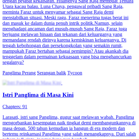
dengan pejabat kekaisaran. Hilangnya Sang Raja membuat Tentara
Utara kacau balau. Luna Chaya, pengawal pribadi Sang Raja,
meminta Faraz untuk menyamar sebagai Sang Raja demi
menstabilkan situasi. Meski ragu, Faraz menerima tugas berat ini
dan masuk ke dalam dunia penuh intrik politik.Namun, selain
menghadapi ancaman dari musuh-musuh Sang Raja, Faraz juga
berjuang melawan hinaan dan tekanan dari keluarganya yang
memandang rendah dirinya karena kemiskinan keluarganya. Di
tengah kebohongan dan persekongkolan yang semakin rumit,
mampukah Faraz bertahan sebagai pemimpin? Atau akankah dia
tenggelam dalam permainan kekuasaan yang bisa menghancurkan
segalanya?
Panglima Perang
Serangan balik
Tycoon
Istri Panglima di Masa Kini
Chapters: 91
Larasati, istri sang Panglima, gugur saat melawan wabah. Panglima
mengorbankan kesempatan naik tingkat demi membangunkannya di
masa depan. 500 tahun kemudian ia bangun di era modern dan
bertemu reinkarnasi Panglima yang salah menangkapnya. Dari salah