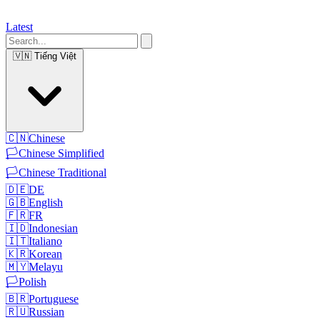
Latest
🇻🇳
Tiếng Việt
🇨🇳
Chinese
🏳️
Chinese Simplified
🏳️
Chinese Traditional
🇩🇪
DE
🇬🇧
English
🇫🇷
FR
🇮🇩
Indonesian
🇮🇹
Italiano
🇰🇷
Korean
🇲🇾
Melayu
🏳️
Polish
🇧🇷
Portuguese
🇷🇺
Russian