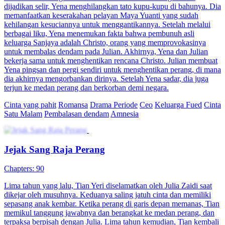
dijadikan selir, Yena menghilangkan tato kupu-kupu di bahunya. Dia
memanfaatkan keserakahan pelayan Maya Yuanti yang sudah
kehilangan kesuciannya untuk menggantikannya. Setelah melalui
berbagai liku, Yena menemukan fakta bahwa pembunuh asli
keluarga Sanjaya adalah Christo, orang yang memprovokasinya
untuk membalas dendam pada Julian. Akhirnya, Yena dan Julian
bekerja sama untuk menghentikan rencana Christo. Julian membuat
Yena pingsan dan pergi sendiri untuk menghentikan perang, di mana
dia akhirnya mengorbankan dirinya. Setelah Yena sadar, dia juga
terjun ke medan perang dan berkorban demi negara.
Cinta yang pahit
Romansa
Drama Periode
Ceo
Keluarga Fued
Cinta
Satu Malam
Pembalasan dendam
Amnesia
Jejak Sang Raja Perang
Chapters: 90
Lima tahun yang lalu, Tian Yeri diselamatkan oleh Julia Zaidi saat
dikejar oleh musuhnya. Keduanya saling jatuh cinta dan memiliki
sepasang anak kembar. Ketika perang di garis depan memanas, Tian
memikul tanggung jawabnya dan berangkat ke medan perang, dan
terpaksa berpisah dengan Julia. Lima tahun kemudian, Tian kembali