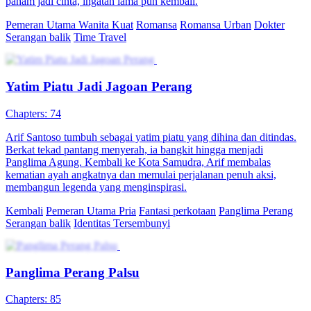
paham jadi cinta, ingatan lama pun kembali.
Pemeran Utama Wanita Kuat
Romansa
Romansa Urban
Dokter
Serangan balik
Time Travel
Yatim Piatu Jadi Jagoan Perang
Chapters: 74
Arif Santoso tumbuh sebagai yatim piatu yang dihina dan ditindas.
Berkat tekad pantang menyerah, ia bangkit hingga menjadi
Panglima Agung. Kembali ke Kota Samudra, Arif membalas
kematian ayah angkatnya dan memulai perjalanan penuh aksi,
membangun legenda yang menginspirasi.
Kembali
Pemeran Utama Pria
Fantasi perkotaan
Panglima Perang
Serangan balik
Identitas Tersembunyi
Panglima Perang Palsu
Chapters: 85