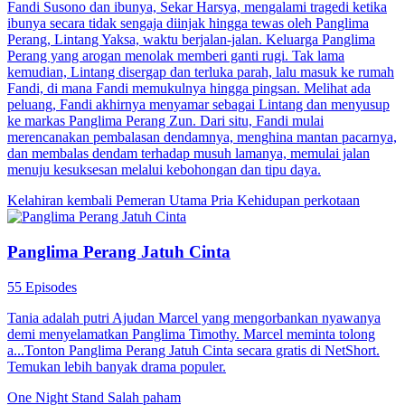
Fandi Susono dan ibunya, Sekar Harsya, mengalami tragedi ketika
ibunya secara tidak sengaja diinjak hingga tewas oleh Panglima
Perang, Lintang Yaksa, waktu berjalan-jalan. Keluarga Panglima
Perang yang arogan menolak memberi ganti rugi. Tak lama
kemudian, Lintang disergap dan terluka parah, lalu masuk ke rumah
Fandi, di mana Fandi memukulnya hingga pingsan. Melihat ada
peluang, Fandi akhirnya menyamar sebagai Lintang dan menyusup
ke markas Panglima Perang Zun. Dari situ, Fandi mulai
merencanakan pembalasan dendamnya, menghina mantan pacarnya,
dan membalas dendam terhadap musuh lamanya, memulai jalan
menuju kesuksesan melalui kebohongan dan tipu daya.
Kelahiran kembali
Pemeran Utama Pria
Kehidupan perkotaan
Panglima Perang Jatuh Cinta
55 Episodes
Tania adalah putri Ajudan Marcel yang mengorbankan nyawanya
demi menyelamatkan Panglima Timothy. Marcel meminta tolong
a...Tonton Panglima Perang Jatuh Cinta secara gratis di NetShort.
Temukan lebih banyak drama populer.
One Night Stand
Salah paham