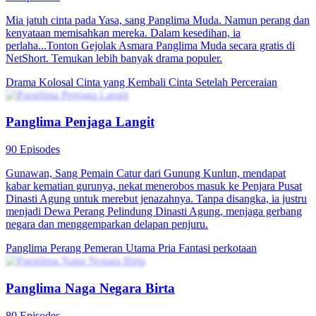
Mia jatuh cinta pada Yasa, sang Panglima Muda. Namun perang dan
kenyataan memisahkan mereka. Dalam kesedihan, ia
perlaha...Tonton Gejolak Asmara Panglima Muda secara gratis di
NetShort. Temukan lebih banyak drama populer.
Drama Kolosal
Cinta yang Kembali
Cinta Setelah Perceraian
Panglima Penjaga Langit
90 Episodes
Gunawan, Sang Pemain Catur dari Gunung Kunlun, mendapat
kabar kematian gurunya, nekat menerobos masuk ke Penjara Pusat
Dinasti Agung untuk merebut jenazahnya. Tanpa disangka, ia justru
menjadi Dewa Perang Pelindung Dinasti Agung, menjaga gerbang
negara dan menggemparkan delapan penjuru.
Panglima Perang
Pemeran Utama Pria
Fantasi perkotaan
Panglima Naga Negara Birta
80 Episodes