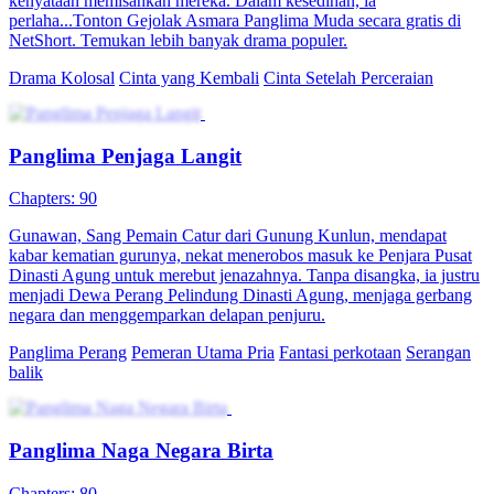
kenyataan memisahkan mereka. Dalam kesedihan, ia
perlaha...Tonton Gejolak Asmara Panglima Muda secara gratis di
NetShort. Temukan lebih banyak drama populer.
Drama Kolosal
Cinta yang Kembali
Cinta Setelah Perceraian
Panglima Penjaga Langit
Chapters: 90
Gunawan, Sang Pemain Catur dari Gunung Kunlun, mendapat
kabar kematian gurunya, nekat menerobos masuk ke Penjara Pusat
Dinasti Agung untuk merebut jenazahnya. Tanpa disangka, ia justru
menjadi Dewa Perang Pelindung Dinasti Agung, menjaga gerbang
negara dan menggemparkan delapan penjuru.
Panglima Perang
Pemeran Utama Pria
Fantasi perkotaan
Serangan
balik
Panglima Naga Negara Birta
Chapters: 80