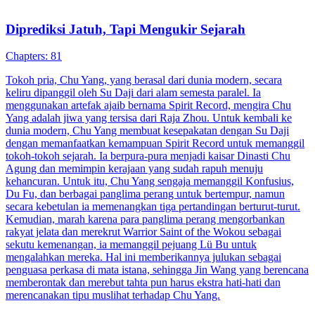
Diprediksi Jatuh, Tapi Mengukir Sejarah
Chapters: 81
Tokoh pria, Chu Yang, yang berasal dari dunia modern, secara
keliru dipanggil oleh Su Daji dari alam semesta paralel. Ia
menggunakan artefak ajaib bernama Spirit Record, mengira Chu
Yang adalah jiwa yang tersisa dari Raja Zhou. Untuk kembali ke
dunia modern, Chu Yang membuat kesepakatan dengan Su Daji
dengan memanfaatkan kemampuan Spirit Record untuk memanggil
tokoh-tokoh sejarah. Ia berpura-pura menjadi kaisar Dinasti Chu
Agung dan memimpin kerajaan yang sudah rapuh menuju
kehancuran. Untuk itu, Chu Yang sengaja memanggil Konfusius,
Du Fu, dan berbagai panglima perang untuk bertempur, namun
secara kebetulan ia memenangkan tiga pertandingan berturut-turut.
Kemudian, marah karena para panglima perang mengorbankan
rakyat jelata dan merekrut Warrior Saint of the Wokou sebagai
sekutu kemenangan, ia memanggil pejuang Lü Bu untuk
mengalahkan mereka. Hal ini memberikannya julukan sebagai
penguasa perkasa di mata istana, sehingga Jin Wang yang berencana
memberontak dan merebut tahta pun harus ekstra hati-hati dan
merencanakan tipu muslihat terhadap Chu Yang.