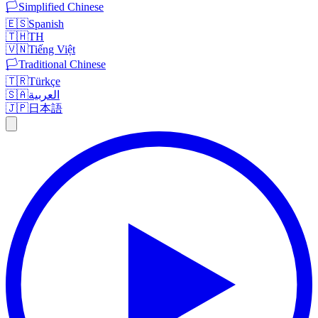
🏳️
Simplified Chinese
🇪🇸
Spanish
🇹🇭
TH
🇻🇳
Tiếng Việt
🏳️
Traditional Chinese
🇹🇷
Türkçe
🇸🇦
العربية
🇯🇵
日本語