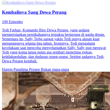
Kembalinya Sang Dewa Perang
100 Episodes
Tedi Farhan, Komando Biro Dewa Perang, yang sedang
mempersiapkan pernikahannya terpaksa berperang di garda depan.
Sementara itu, Sally Tedja sangat yakin Tedi punya alasan kuat
menunggunya selama tiga tahun. Ironisnya, Tedi mengalami
kecelakaan saat mencoba menyelamatkan Sally. Sally pun merawat
Tedi yang koma tanpa putus asa sembari menerima ejekan,
ketidakpedulian, dan tindasan orang-orang. Seiring sadarnya Tedi,
Dewa Perang kembali.
Harem
Panglima Perang
Bukan siapa-siapa