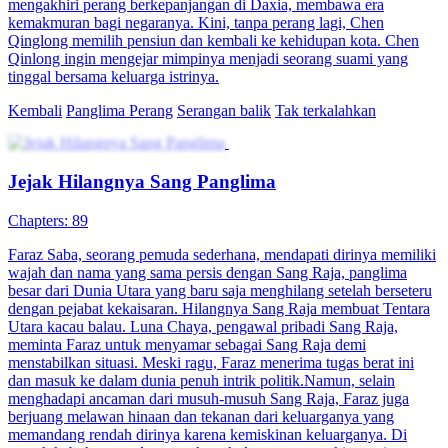
mengakhiri perang berkepanjangan di Daxia, membawa era
kemakmuran bagi negaranya. Kini, tanpa perang lagi, Chen
Qinglong memilih pensiun dan kembali ke kehidupan kota. Chen
Qinlong ingin mengejar mimpinya menjadi seorang suami yang
tinggal bersama keluarga istrinya.
Kembali
Panglima Perang
Serangan balik
Tak terkalahkan
Jejak Hilangnya Sang Panglima
Chapters: 89
Faraz Saba, seorang pemuda sederhana, mendapati dirinya memiliki
wajah dan nama yang sama persis dengan Sang Raja, panglima
besar dari Dunia Utara yang baru saja menghilang setelah berseteru
dengan pejabat kekaisaran. Hilangnya Sang Raja membuat Tentara
Utara kacau balau. Luna Chaya, pengawal pribadi Sang Raja,
meminta Faraz untuk menyamar sebagai Sang Raja demi
menstabilkan situasi. Meski ragu, Faraz menerima tugas berat ini
dan masuk ke dalam dunia penuh intrik politik.Namun, selain
menghadapi ancaman dari musuh-musuh Sang Raja, Faraz juga
berjuang melawan hinaan dan tekanan dari keluarganya yang
memandang rendah dirinya karena kemiskinan keluarganya. Di