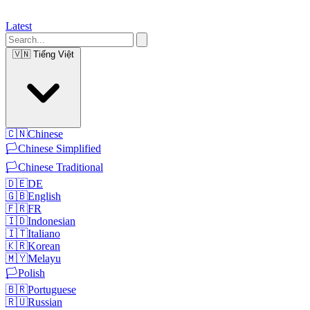
Latest
🇻🇳
Tiếng Việt
🇨🇳
Chinese
🏳️
Chinese Simplified
🏳️
Chinese Traditional
🇩🇪
DE
🇬🇧
English
🇫🇷
FR
🇮🇩
Indonesian
🇮🇹
Italiano
🇰🇷
Korean
🇲🇾
Melayu
🏳️
Polish
🇧🇷
Portuguese
🇷🇺
Russian