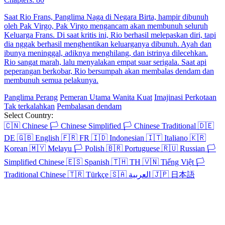
Saat Rio Frans, Panglima Naga di Negara Birta, hampir dibunuh
oleh Pak Virgo, Pak Virgo mengancam akan membunuh seluruh
Keluarga Frans. Di saat kritis ini, Rio berhasil melepaskan diri, tapi
dia nggak berhasil menghentikan keluarganya dibunuh. Ayah dan
ibunya meninggal, adiknya menghilang, dan istrinya dilecehkan.
Rio sangat marah, lalu menyalakan empat suar serigala. Saat api
peperangan berkobar, Rio bersumpah akan membalas dendam dan
membunuh semua pelakunya.
Panglima Perang
Pemeran Utama Wanita Kuat
Imajinasi Perkotaan
Tak terkalahkan
Pembalasan dendam
Select Country:
🇨🇳
Chinese
🏳️
Chinese Simplified
🏳️
Chinese Traditional
🇩🇪
DE
🇬🇧
English
🇫🇷
FR
🇮🇩
Indonesian
🇮🇹
Italiano
🇰🇷
Korean
🇲🇾
Melayu
🏳️
Polish
🇧🇷
Portuguese
🇷🇺
Russian
🏳️
Simplified Chinese
🇪🇸
Spanish
🇹🇭
TH
🇻🇳
Tiếng Việt
🏳️
Traditional Chinese
🇹🇷
Türkçe
🇸🇦
العربية
🇯🇵
日本語