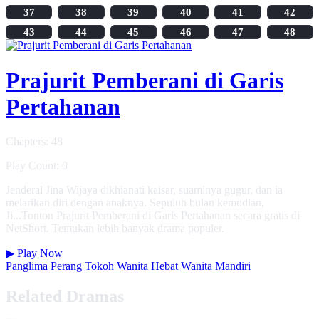
37
38
39
40
41
42
43
44
45
46
47
48
Prajurit Pemberani di Garis
Pertahanan
Chapters: 48
Play Count: 0
Jenderal Jina Wijaya dikhianati kaisar, suaminya gugur, dan ia
melarikan diri dengan anaknya. Sepuluh bulan kemudian,
Ji...Tonton Prajurit Pemberani di Garis Pertahanan secara gratis di
NetShort. Temukan lebih banyak drama populer.
▶
Play Now
Panglima Perang
Tokoh Wanita Hebat
Wanita Mandiri
Related Dramas