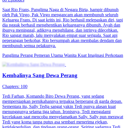
Saat Rio Frans, Panglima Naga di Negara Birta, hampir dibunuh
oleh Pak Virgo, Pak Virgo mengancam akan membunuh seluruh
Keluarga Frans. Di saat kritis ini, Rio berhasil melepaskan diri, tapi
dia nggak berhasil menghentikan keluarganya dibunuh. Ayah dan
ibunya meninggal, adiknya menghilang, dan istrinya dilecehkan.
Rio sangat marah, lalu menyalakan empat suar serigala. Saat api
peperangan berkobar, Rio bersumpah akan membalas dendam dan
membunuh semua pelakunya.
Panglima Perang
Pemeran Utama Wanita Kuat
Imajinasi Perkotaan
Kembalinya Sang Dewa Perang
Chapters: 100
Tedi Farhan, Komando Biro Dewa Perang, yang sedang
mempersiapkan pernikahannya terpaksa berperang di garda depan.
Sementara itu, Sally Tedja sangat yakin Tedi punya alasan kuat
menunggunya selama tiga tahun. Ironisnya, Tedi mengalami
kecelakaan saat mencoba menyelamatkan Sally. Sally pun merawat
Tedi yang koma tanpa putus asa sembari menerima ejekan,
ketidakpedulian, dan tindasan orang-orang. Seiring sadarnya Tedi,