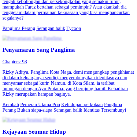
tengah kebohongan dan persekongkolan yang semakin rumit,
mampukah Faraz bertahan sebagai pemimpin? Atau akankah dia
tenggelam dalam permainan kekuasaan yang bisa menghancurkan
segalanya?
Panglima Perang
Serangan balik
Tycoon
Penyamaran Sang Panglima
Chapters: 98
Rizky Aditya, Panglima Kota Naga, demi mengungkap pengkhianat
di dalam keluarganya sendiri, menyembunyikan identitasnya dan
menyamar sebagai kurir. Namun, di Kota Silam, ia terlibat
hubungan dengan Ayu Pratama, yang berujung hamil. Kehadiran
Rizky merupakan harapan baginya.
Kembali
Pemeran Utama Pria
Kehidupan perkotaan
Panglima
Perang
Bukan siapa-siapa
Serangan balik
Identitas Tersembunyi
Kejayaan Seumur Hidup