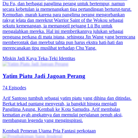
Du Fu, dan berbagai panglima perang untuk bertempur, namun
secara kebetulan ia memenangkan tiga pertandingan berturut-turut.
Kemudian, marah karena para panglima perang mengorbankan
rakyat jelata dan merekrut Warrior Saint of the Wokou sebagai
sekutu kemenangan, ia memanggil pejuang Lü Bu untuk
mengalahkan mereka. Hal ini memberikannya julukan sebagai
penguasa perkasa di mata istana, sehingga Jin Wang yang berencana
memberontak dan merebut tahta pun harus ekstra hati-hati dan
merencanakan tipu muslihat terhadap Chu Yang.
Miskin Jadi Kaya
Teka-Teki Identitas
Yatim Piatu Jadi Jagoan Perang
74 Episodes
Arif Santoso tumbuh sebagai yatim piatu yang dihina dan ditindas.
Berkat tekad pantang menyerah, ia bangkit hingga menjadi
Panglima Agung. Kembali ke Kota Samudra, Arif membalas
kematian ayah angkatnya dan memulai perjalanan penuh aksi,
membangun legenda yang menginspirasi.
Kembali
Pemeran Utama Pria
Fantasi perkotaan