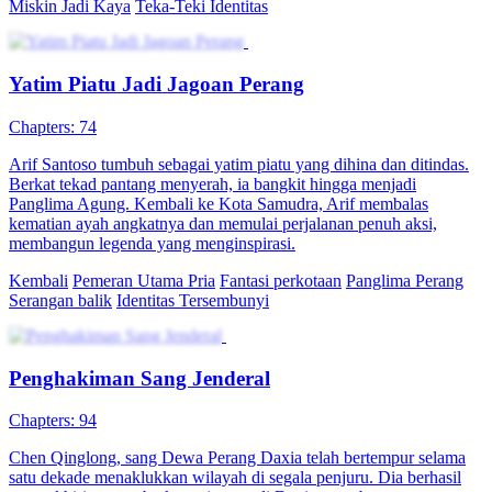
Miskin Jadi Kaya
Teka-Teki Identitas
Yatim Piatu Jadi Jagoan Perang
Chapters: 74
Arif Santoso tumbuh sebagai yatim piatu yang dihina dan ditindas.
Berkat tekad pantang menyerah, ia bangkit hingga menjadi
Panglima Agung. Kembali ke Kota Samudra, Arif membalas
kematian ayah angkatnya dan memulai perjalanan penuh aksi,
membangun legenda yang menginspirasi.
Kembali
Pemeran Utama Pria
Fantasi perkotaan
Panglima Perang
Serangan balik
Identitas Tersembunyi
Penghakiman Sang Jenderal
Chapters: 94
Chen Qinglong, sang Dewa Perang Daxia telah bertempur selama
satu dekade menaklukkan wilayah di segala penjuru. Dia berhasil