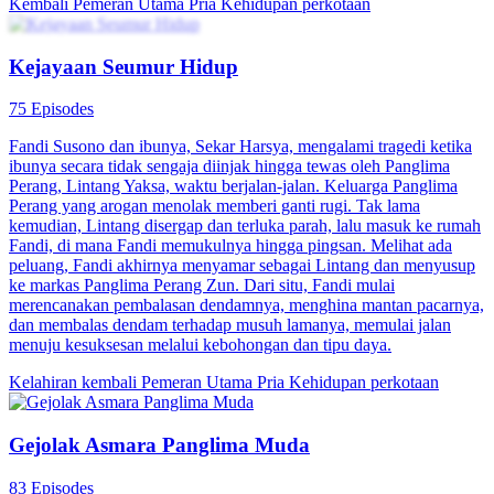
Kembali
Pemeran Utama Pria
Kehidupan perkotaan
Kejayaan Seumur Hidup
75 Episodes
Fandi Susono dan ibunya, Sekar Harsya, mengalami tragedi ketika
ibunya secara tidak sengaja diinjak hingga tewas oleh Panglima
Perang, Lintang Yaksa, waktu berjalan-jalan. Keluarga Panglima
Perang yang arogan menolak memberi ganti rugi. Tak lama
kemudian, Lintang disergap dan terluka parah, lalu masuk ke rumah
Fandi, di mana Fandi memukulnya hingga pingsan. Melihat ada
peluang, Fandi akhirnya menyamar sebagai Lintang dan menyusup
ke markas Panglima Perang Zun. Dari situ, Fandi mulai
merencanakan pembalasan dendamnya, menghina mantan pacarnya,
dan membalas dendam terhadap musuh lamanya, memulai jalan
menuju kesuksesan melalui kebohongan dan tipu daya.
Kelahiran kembali
Pemeran Utama Pria
Kehidupan perkotaan
Gejolak Asmara Panglima Muda
83 Episodes