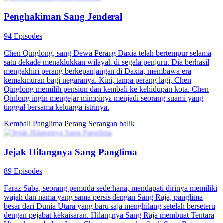
Penghakiman Sang Jenderal
94 Episodes
Chen Qinglong, sang Dewa Perang Daxia telah bertempur selama
satu dekade menaklukkan wilayah di segala penjuru. Dia berhasil
mengakhiri perang berkepanjangan di Daxia, membawa era
kemakmuran bagi negaranya. Kini, tanpa perang lagi, Chen
Qinglong memilih pensiun dan kembali ke kehidupan kota. Chen
Qinlong ingin mengejar mimpinya menjadi seorang suami yang
tinggal bersama keluarga istrinya.
Kembali
Panglima Perang
Serangan balik
Jejak Hilangnya Sang Panglima
89 Episodes
Faraz Saba, seorang pemuda sederhana, mendapati dirinya memiliki
wajah dan nama yang sama persis dengan Sang Raja, panglima
besar dari Dunia Utara yang baru saja menghilang setelah berseteru
dengan pejabat kekaisaran. Hilangnya Sang Raja membuat Tentara