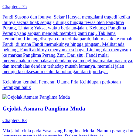
Chapters: 75
Fandi Susono dan ibunya, Sekar Harsya, mengalami tragedi ketika
ibunya secara tidak sengaja diinjak hingga tewas oleh Panglima
Perang, Lintang Yaksa, waktu berjalan-jalan. Keluarga Panglima
Perang yang arogan menolak memberi ganti rugi. Tak lama
kemudian, Lintang disergap dan terluka parah, lalu masuk ke rumah
Fandi, di mana Fandi memukulnya hingga pingsan. Melihat ada
peluang, Fandi akhirnya menyamar sebagai Lintang dan menyusup
ke markas Panglima Perang Zun. Dari situ, Fandi mulai
merencanakan pembalasan dendamnya, menghina mantan pacarnya,
dan membalas dendam terhadap musuh lamanya, memulai jalan
menuju kesuksesan melalui kebohongan dan tipu daya.
Kelahiran kembali
Pemeran Utama Pria
Kehidupan perkotaan
Serangan balik
Gejolak Asmara Panglima Muda
Chapters: 83
Mia jatuh cinta pada Yasa, sang Panglima Muda. Namun perang dan