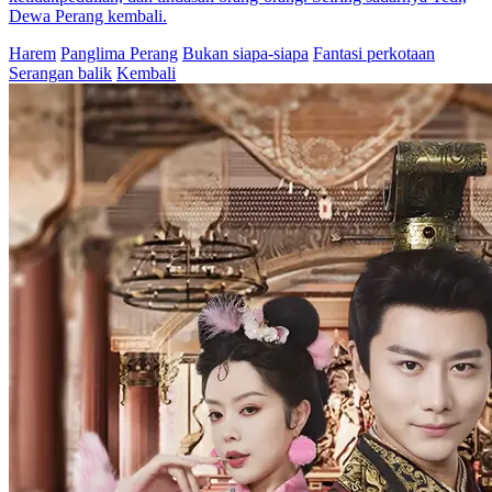
Dewa Perang kembali.
Harem
Panglima Perang
Bukan siapa-siapa
Fantasi perkotaan
Serangan balik
Kembali