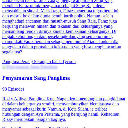
Utara kacau balau. Luna Chaya, pengawal pribadi Sang Raja,
meminta Faraz untuk menyamar sebagai Sang Raja demi
menstabilkan situasi. Meski ragu, Faraz menerima tugas berat ini
dan masuk ke dalam dunia penuh intrik politik.Namun, selain
menghadapi ancaman dari musuh-musuh Sang Raja, Faraz juga
berjuang melawan hinaan dan tekanan dari keluarganya yang
memandang rendah dirinya karena kemiskinan keluarganya. Di
tengah kebohongan dan persekongkolan yang semakin rumit,
mampukah Faraz bertahan sebagai pemimpin? Atau akankah dia
tenggelam dalam permainan kekuasaan yang bisa menghancurkan
segalanya?
Panglima Perang
Serangan balik
Tycoon
Penyamaran Sang Panglima
98 Episodes
Rizky Aditya, Panglima Kota Naga, demi mengungkap pengkhianat
di dalam keluarganya sendiri, menyembunyikan identitasnya dan
menyamar sebagai kurir. Namun, di Kota Silam, ia terlibat
hubungan dengan Ayu Pratama, yang berujung hamil. Kehadiran
Rizky merupakan harapan baginya.