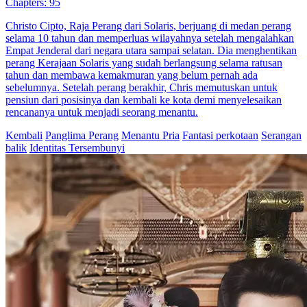
peluang, Fandi akhirnya menyamar sebagai Lintang dan menyusup
ke markas Panglima Perang Zun. Dari situ, Fandi mulai
merencanakan pembalasan dendamnya, menghina mantan pacarnya,
dan membalas dendam terhadap musuh lamanya, memulai jalan
menuju kesuksesan melalui kebohongan dan tipu daya.
Panglima Perang
Pembalasan dendam
Serangan balik
Panglima Perang Jatuh Cinta
55 Episodes
Tania adalah putri Ajudan Marcel yang mengorbankan nyawanya
demi menyelamatkan Panglima Timothy. Marcel meminta tolong
a...Tonton Panglima Perang Jatuh Cinta secara gratis di NetShort.
Temukan lebih banyak drama populer.
One Night Stand
Salah paham
Kejayaan Seumur Hidup
Chapters: 75