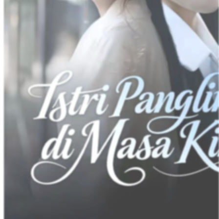
Diprediksi Jatuh, Tapi Mengukir Sejarah
81 Episodes
Tokoh pria, Chu Yang, yang berasal dari dunia modern, secara
keliru dipanggil oleh Su Daji dari alam semesta paralel. Ia
menggunakan artefak ajaib bernama Spirit Record, mengira Chu
Yang adalah jiwa yang tersisa dari Raja Zhou. Untuk kembali ke
dunia modern, Chu Yang membuat kesepakatan dengan Su Daji
dengan memanfaatkan kemampuan Spirit Record untuk memanggil
tokoh-tokoh sejarah. Ia berpura-pura menjadi kaisar Dinasti Chu
Agung dan memimpin kerajaan yang sudah rapuh menuju
kehancuran. Untuk itu, Chu Yang sengaja memanggil Konfusius,
Du Fu, dan berbagai panglima perang untuk bertempur, namun
secara kebetulan ia memenangkan tiga pertandingan berturut-turut.
Kemudian, marah karena para panglima perang mengorbankan
rakyat jelata dan merekrut Warrior Saint of the Wokou sebagai
sekutu kemenangan, ia memanggil pejuang Lü Bu untuk
mengalahkan mereka. Hal ini memberikannya julukan sebagai
penguasa perkasa di mata istana, sehingga Jin Wang yang berencana
memberontak dan merebut tahta pun harus ekstra hati-hati dan
merencanakan tipu muslihat terhadap Chu Yang.
Miskin Jadi Kaya
Teka-Teki Identitas