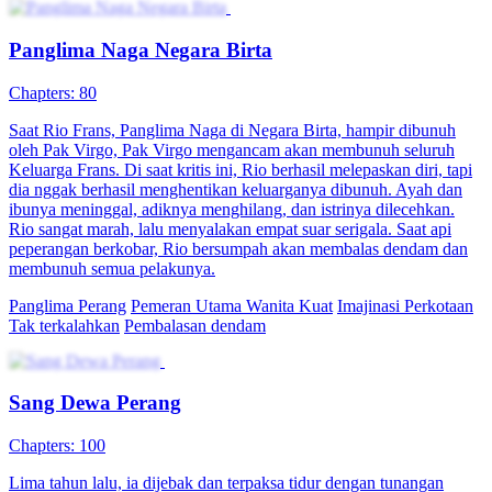
Diprediksi Jatuh, Tapi Mengukir Sejarah
Chapters: 81
Tokoh pria, Chu Yang, yang berasal dari dunia modern, secara
keliru dipanggil oleh Su Daji dari alam semesta paralel. Ia
menggunakan artefak ajaib bernama Spirit Record, mengira Chu
Yang adalah jiwa yang tersisa dari Raja Zhou. Untuk kembali ke
dunia modern, Chu Yang membuat kesepakatan dengan Su Daji
dengan memanfaatkan kemampuan Spirit Record untuk memanggil
tokoh-tokoh sejarah. Ia berpura-pura menjadi kaisar Dinasti Chu
Agung dan memimpin kerajaan yang sudah rapuh menuju
kehancuran. Untuk itu, Chu Yang sengaja memanggil Konfusius,
Du Fu, dan berbagai panglima perang untuk bertempur, namun
secara kebetulan ia memenangkan tiga pertandingan berturut-turut.
Kemudian, marah karena para panglima perang mengorbankan
rakyat jelata dan merekrut Warrior Saint of the Wokou sebagai
sekutu kemenangan, ia memanggil pejuang Lü Bu untuk
mengalahkan mereka. Hal ini memberikannya julukan sebagai
penguasa perkasa di mata istana, sehingga Jin Wang yang berencana