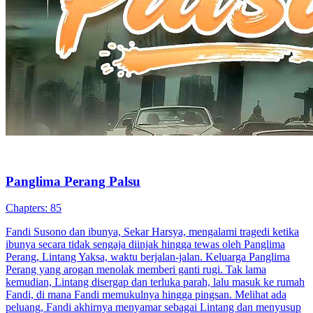
Chapters: 74
Arif Santoso tumbuh sebagai yatim piatu yang dihina dan ditindas.
Berkat tekad pantang menyerah, ia bangkit hingga menjadi
Panglima Agung. Kembali ke Kota Samudra, Arif membalas
kematian ayah angkatnya dan memulai perjalanan penuh aksi,
membangun legenda yang menginspirasi.
Kembali
Pemeran Utama Pria
Fantasi perkotaan
Panglima Perang
Serangan balik
Identitas Tersembunyi