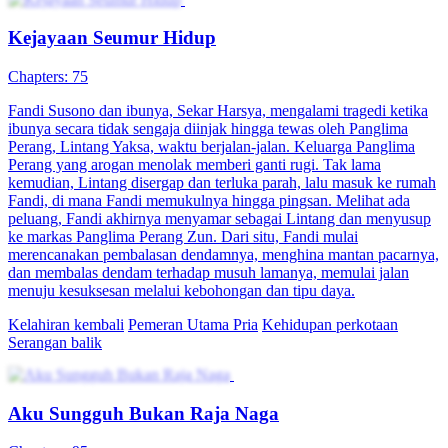
Panglima Perang Palsu
85 Episodes
Fandi Susono dan ibunya, Sekar Harsya, mengalami tragedi ketika
ibunya secara tidak sengaja diinjak hingga tewas oleh Panglima
Perang, Lintang Yaksa, waktu berjalan-jalan. Keluarga Panglima
Perang yang arogan menolak memberi ganti rugi. Tak lama
kemudian, Lintang disergap dan terluka parah, lalu masuk ke rumah
Fandi, di mana Fandi memukulnya hingga pingsan. Melihat ada