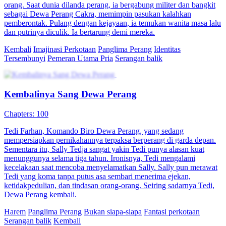
memberontak dan merebut tahta pun harus ekstra hati-hati dan
merencanakan tipu muslihat terhadap Chu Yang.
Miskin Jadi Kaya
Teka-Teki Identitas
Istri Panglima di Masa Kini
Chapters: 91
Larasati, istri sang Panglima, gugur saat melawan wabah. Panglima
mengorbankan kesempatan naik tingkat demi membangunkannya di
masa depan. 500 tahun kemudian ia bangun di era modern dan
bertemu reinkarnasi Panglima yang salah menangkapnya. Dari salah
paham jadi cinta, ingatan lama pun kembali.
Pemeran Utama Wanita Kuat
Romansa
Romansa Urban
Dokter
Serangan balik
Time Travel
Panglima Naga Negara Birta
Chapters: 80