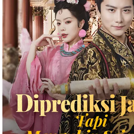
Fandi Susono dan ibunya, Sekar Harsya, mengalami tragedi ketika
ibunya secara tidak sengaja diinjak hingga tewas oleh Panglima
Perang, Lintang Yaksa, waktu berjalan-jalan. Keluarga Panglima
Perang yang arogan menolak memberi ganti rugi. Tak lama
kemudian, Lintang disergap dan terluka parah, lalu masuk ke rumah
Fandi, di mana Fandi memukulnya hingga pingsan. Melihat ada
peluang, Fandi akhirnya menyamar sebagai Lintang dan menyusup
ke markas Panglima Perang Zun. Dari situ, Fandi mulai
merencanakan pembalasan dendamnya, menghina mantan pacarnya,
dan membalas dendam terhadap musuh lamanya, memulai jalan
menuju kesuksesan melalui kebohongan dan tipu daya.
Kelahiran kembali
Pemeran Utama Pria
Kehidupan perkotaan
Serangan balik
Aku Sungguh Bukan Raja Naga
Chapters: 95
Christo Cipto, Raja Perang dari Solaris, berjuang di medan perang
selama 10 tahun dan memperluas wilayahnya setelah mengalahkan
Empat Jenderal dari negara utara sampai selatan. Dia menghentikan