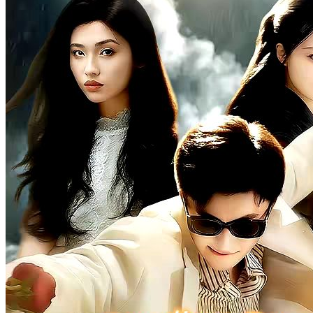
Sang Dewa Perang
100 Episodes
Lima tahun lalu, ia dijebak dan terpaksa tidur dengan tunangan
orang. Saat dunia dilanda perang, ia bergabung militer dan bangkit
sebagai Dewa Perang Cakra, memimpin pasukan kalahkan
pemberontak. Pulang dengan kejayaan, ia temukan wanita masa lalu
dan putrinya diculik. Ia bertarung demi mereka.
Kembali
Imajinasi Perkotaan
Panglima Perang
Kembalinya Sang Dewa Perang
100 Episodes
Tedi Farhan, Komando Biro Dewa Perang, yang sedang
mempersiapkan pernikahannya terpaksa berperang di garda depan.
Sementara itu, Sally Tedja sangat yakin Tedi punya alasan kuat
menunggunya selama tiga tahun. Ironisnya, Tedi mengalami
kecelakaan saat mencoba menyelamatkan Sally. Sally pun merawat
Tedi yang koma tanpa putus asa sembari menerima ejekan,