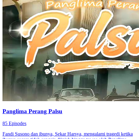
ketidakpedulian, dan tindasan orang-orang. Seiring sadarnya Tedi,
Dewa Perang kembali.
Harem
Panglima Perang
Bukan siapa-siapa
Yatim Piatu Jadi Jagoan Perang
74 Episodes
Arif Santoso tumbuh sebagai yatim piatu yang dihina dan ditindas.
Berkat tekad pantang menyerah, ia bangkit hingga menjadi
Panglima Agung. Kembali ke Kota Samudra, Arif membalas
kematian ayah angkatnya dan memulai perjalanan penuh aksi,
membangun legenda yang menginspirasi.
Kembali
Pemeran Utama Pria
Fantasi perkotaan