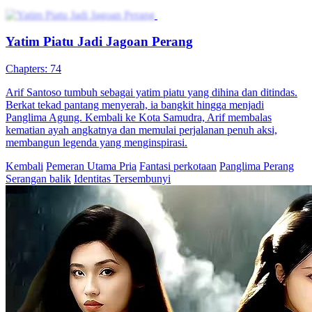
Saat Rio Frans, Panglima Naga di Negara Birta, hampir dibunuh
oleh Pak Virgo, Pak Virgo mengancam akan membunuh seluruh
Keluarga Frans. Di saat kritis ini, Rio berhasil melepaskan diri, tapi
dia nggak berhasil menghentikan keluarganya dibunuh. Ayah dan
ibunya meninggal, adiknya menghilang, dan istrinya dilecehkan.
Rio sangat marah, lalu menyalakan empat suar serigala. Saat api
peperangan berkobar, Rio bersumpah akan membalas dendam dan
membunuh semua pelakunya.
Panglima Perang
Pemeran Utama Wanita Kuat
Imajinasi Perkotaan
Tak terkalahkan
Pembalasan dendam
Sang Dewa Perang
Chapters: 100
Lima tahun lalu, ia dijebak dan terpaksa tidur dengan tunangan
orang. Saat dunia dilanda perang, ia bergabung militer dan bangkit
sebagai Dewa Perang Cakra, memimpin pasukan kalahkan
pemberontak. Pulang dengan kejayaan, ia temukan wanita masa lalu
dan putrinya diculik. Ia bertarung demi mereka.