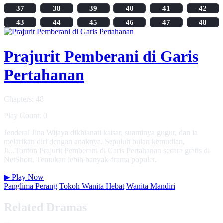
37
38
39
40
41
42
43
44
45
46
47
48
Prajurit Pemberani di Garis
Pertahanan
Chapters: 48
Play Count: 0
Jenderal Jina Wijaya dikhianati kaisar, suaminya gugur, dan ia
melarikan diri dengan anaknya. Sepuluh bulan kemudian,
Ji...Tonton Prajurit Pemberani di Garis Pertahanan secara gratis di
NetShort. Temukan lebih banyak drama populer.
▶
Play Now
Panglima Perang
Tokoh Wanita Hebat
Wanita Mandiri
Related Dramas