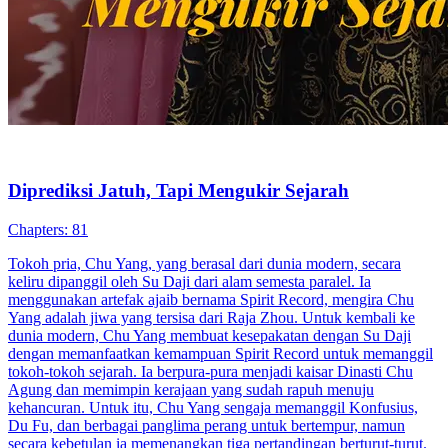
perang Kerajaan Solaris yang sudah berlangsung selama ratusan
tahun dan membawa kemakmuran yang belum pernah ada
sebelumnya. Setelah perang berakhir, Chris memutuskan untuk
pensiun dari posisinya dan kembali ke kota demi menyelesaikan
rencananya untuk menjadi seorang menantu.
Kembali
Panglima Perang
Menantu Pria
Fantasi perkotaan
Serangan
balik
Identitas Tersembunyi