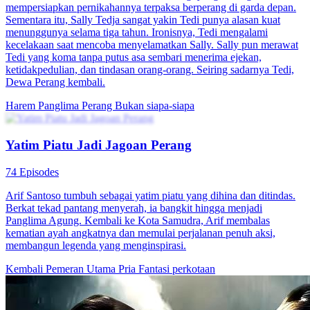
91 Episodes
Larasati, istri sang Panglima, gugur saat melawan wabah. Panglima
mengorbankan kesempatan naik tingkat demi membangunkannya di
masa depan. 500 tahun kemudian ia bangun di era modern dan
bertemu reinkarnasi Panglima yang salah menangkapnya. Dari salah
paham jadi cinta, ingatan lama pun kembali.
Pemeran Utama Wanita Kuat
Romansa
Romansa Urban
Panglima Naga Negara Birta
80 Episodes
Saat Rio Frans, Panglima Naga di Negara Birta, hampir dibunuh
oleh Pak Virgo, Pak Virgo mengancam akan membunuh seluruh
Keluarga Frans. Di saat kritis ini, Rio berhasil melepaskan diri, tapi
dia nggak berhasil menghentikan keluarganya dibunuh. Ayah dan
ibunya meninggal, adiknya menghilang, dan istrinya dilecehkan.
Rio sangat marah, lalu menyalakan empat suar serigala. Saat api
peperangan berkobar, Rio bersumpah akan membalas dendam dan
membunuh semua pelakunya.
Panglima Perang
Pemeran Utama Wanita Kuat
Imajinasi Perkotaan