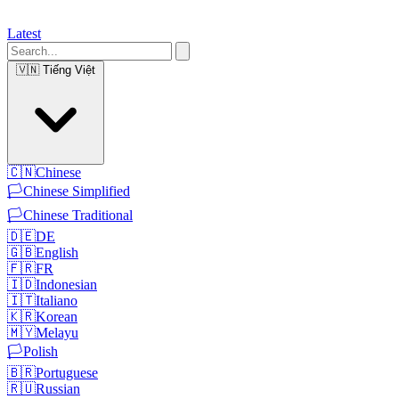
Latest
🇻🇳
Tiếng Việt
🇨🇳
Chinese
🏳️
Chinese Simplified
🏳️
Chinese Traditional
🇩🇪
DE
🇬🇧
English
🇫🇷
FR
🇮🇩
Indonesian
🇮🇹
Italiano
🇰🇷
Korean
🇲🇾
Melayu
🏳️
Polish
🇧🇷
Portuguese
🇷🇺
Russian