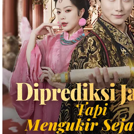
75 Episodes
Fandi Susono dan ibunya, Sekar Harsya, mengalami tragedi ketika
ibunya secara tidak sengaja diinjak hingga tewas oleh Panglima
Perang, Lintang Yaksa, waktu berjalan-jalan. Keluarga Panglima
Perang yang arogan menolak memberi ganti rugi. Tak lama
kemudian, Lintang disergap dan terluka parah, lalu masuk ke rumah
Fandi, di mana Fandi memukulnya hingga pingsan. Melihat ada
peluang, Fandi akhirnya menyamar sebagai Lintang dan menyusup
ke markas Panglima Perang Zun. Dari situ, Fandi mulai
merencanakan pembalasan dendamnya, menghina mantan pacarnya,
dan membalas dendam terhadap musuh lamanya, memulai jalan
menuju kesuksesan melalui kebohongan dan tipu daya.
Kelahiran kembali
Pemeran Utama Pria
Kehidupan perkotaan
Aku Sungguh Bukan Raja Naga
95 Episodes
Christo Cipto, Raja Perang dari Solaris, berjuang di medan perang
selama 10 tahun dan memperluas wilayahnya setelah mengalahkan
Empat Jenderal dari negara utara sampai selatan. Dia menghentikan
perang Kerajaan Solaris yang sudah berlangsung selama ratusan