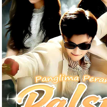
Kembali
Imajinasi Perkotaan
Panglima Perang
Identitas
Tersembunyi
Pemeran Utama Pria
Serangan balik
Kembalinya Sang Dewa Perang
Chapters: 100
Tedi Farhan, Komando Biro Dewa Perang, yang sedang
mempersiapkan pernikahannya terpaksa berperang di garda depan.
Sementara itu, Sally Tedja sangat yakin Tedi punya alasan kuat
menunggunya selama tiga tahun. Ironisnya, Tedi mengalami
kecelakaan saat mencoba menyelamatkan Sally. Sally pun merawat
Tedi yang koma tanpa putus asa sembari menerima ejekan,
ketidakpedulian, dan tindasan orang-orang. Seiring sadarnya Tedi,
Dewa Perang kembali.
Harem
Panglima Perang
Bukan siapa-siapa
Fantasi perkotaan
Serangan balik
Kembali
Yatim Piatu Jadi Jagoan Perang