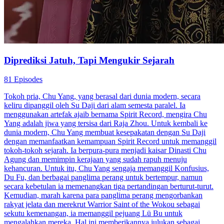
tahun dan membawa kemakmuran yang belum pernah ada
sebelumnya. Setelah perang berakhir, Chris memutuskan untuk
pensiun dari posisinya dan kembali ke kota demi menyelesaikan
rencananya untuk menjadi seorang menantu.
Kembali
Panglima Perang
Menantu Pria