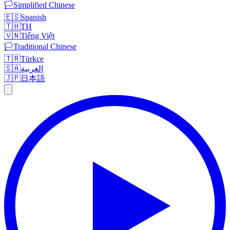
🏳️
Simplified Chinese
🇪🇸
Spanish
🇹🇭
TH
🇻🇳
Tiếng Việt
🏳️
Traditional Chinese
🇹🇷
Türkçe
🇸🇦
العربية
🇯🇵
日本語