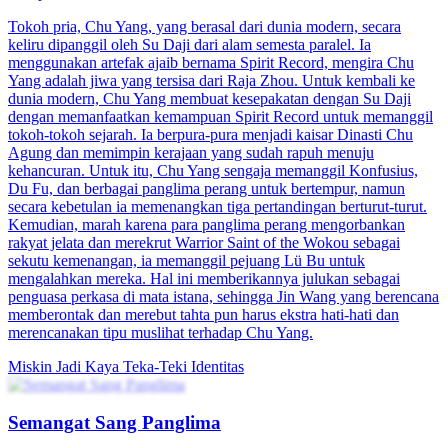
Tokoh pria, Chu Yang, yang berasal dari dunia modern, secara
keliru dipanggil oleh Su Daji dari alam semesta paralel. Ia
menggunakan artefak ajaib bernama Spirit Record, mengira Chu
Yang adalah jiwa yang tersisa dari Raja Zhou. Untuk kembali ke
dunia modern, Chu Yang membuat kesepakatan dengan Su Daji
dengan memanfaatkan kemampuan Spirit Record untuk memanggil
tokoh-tokoh sejarah. Ia berpura-pura menjadi kaisar Dinasti Chu
Agung dan memimpin kerajaan yang sudah rapuh menuju
kehancuran. Untuk itu, Chu Yang sengaja memanggil Konfusius,
Du Fu, dan berbagai panglima perang untuk bertempur, namun
secara kebetulan ia memenangkan tiga pertandingan berturut-turut.
Kemudian, marah karena para panglima perang mengorbankan
rakyat jelata dan merekrut Warrior Saint of the Wokou sebagai
sekutu kemenangan, ia memanggil pejuang Lü Bu untuk
mengalahkan mereka. Hal ini memberikannya julukan sebagai
penguasa perkasa di mata istana, sehingga Jin Wang yang berencana
memberontak dan merebut tahta pun harus ekstra hati-hati dan
merencanakan tipu muslihat terhadap Chu Yang.
Miskin Jadi Kaya
Teka-Teki Identitas
Semangat Sang Panglima