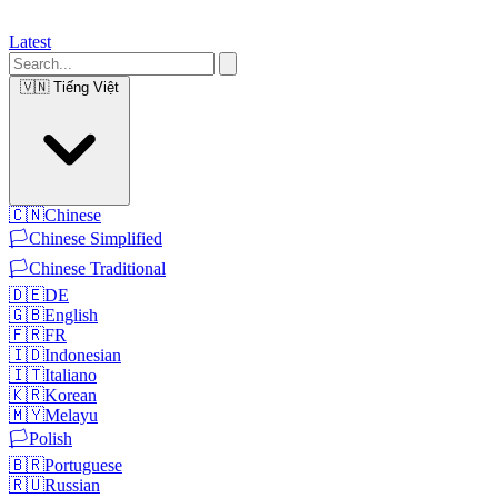
Latest
🇻🇳
Tiếng Việt
🇨🇳
Chinese
🏳️
Chinese Simplified
🏳️
Chinese Traditional
🇩🇪
DE
🇬🇧
English
🇫🇷
FR
🇮🇩
Indonesian
🇮🇹
Italiano
🇰🇷
Korean
🇲🇾
Melayu
🏳️
Polish
🇧🇷
Portuguese
🇷🇺
Russian