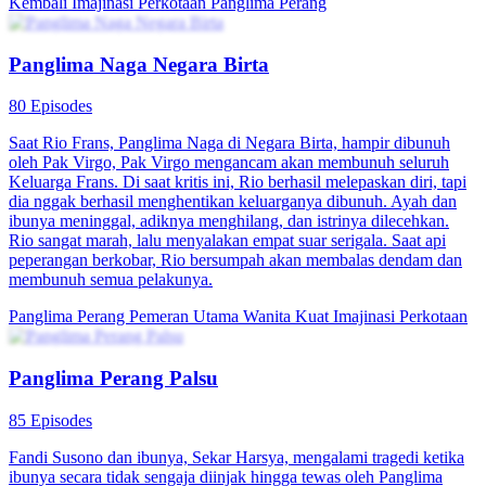
Kembali
Imajinasi Perkotaan
Panglima Perang
Panglima Naga Negara Birta
80 Episodes
Saat Rio Frans, Panglima Naga di Negara Birta, hampir dibunuh
oleh Pak Virgo, Pak Virgo mengancam akan membunuh seluruh
Keluarga Frans. Di saat kritis ini, Rio berhasil melepaskan diri, tapi
dia nggak berhasil menghentikan keluarganya dibunuh. Ayah dan
ibunya meninggal, adiknya menghilang, dan istrinya dilecehkan.
Rio sangat marah, lalu menyalakan empat suar serigala. Saat api
peperangan berkobar, Rio bersumpah akan membalas dendam dan
membunuh semua pelakunya.
Panglima Perang
Pemeran Utama Wanita Kuat
Imajinasi Perkotaan
Panglima Perang Palsu
85 Episodes
Fandi Susono dan ibunya, Sekar Harsya, mengalami tragedi ketika
ibunya secara tidak sengaja diinjak hingga tewas oleh Panglima