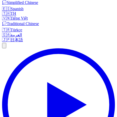
🏳️
Simplified Chinese
🇪🇸
Spanish
🇹🇭
TH
🇻🇳
Tiếng Việt
🏳️
Traditional Chinese
🇹🇷
Türkçe
🇸🇦
العربية
🇯🇵
日本語