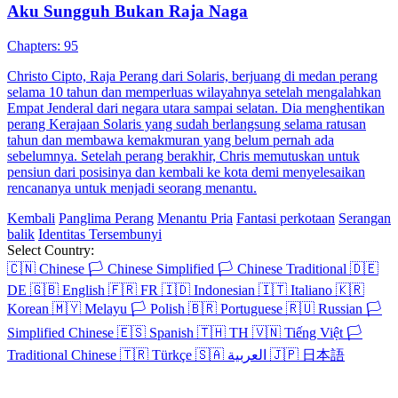
Aku Sungguh Bukan Raja Naga
Chapters: 95
Christo Cipto, Raja Perang dari Solaris, berjuang di medan perang
selama 10 tahun dan memperluas wilayahnya setelah mengalahkan
Empat Jenderal dari negara utara sampai selatan. Dia menghentikan
perang Kerajaan Solaris yang sudah berlangsung selama ratusan
tahun dan membawa kemakmuran yang belum pernah ada
sebelumnya. Setelah perang berakhir, Chris memutuskan untuk
pensiun dari posisinya dan kembali ke kota demi menyelesaikan
rencananya untuk menjadi seorang menantu.
Kembali
Panglima Perang
Menantu Pria
Fantasi perkotaan
Serangan
balik
Identitas Tersembunyi
Select Country:
🇨🇳
Chinese
🏳️
Chinese Simplified
🏳️
Chinese Traditional
🇩🇪
DE
🇬🇧
English
🇫🇷
FR
🇮🇩
Indonesian
🇮🇹
Italiano
🇰🇷
Korean
🇲🇾
Melayu
🏳️
Polish
🇧🇷
Portuguese
🇷🇺
Russian
🏳️
Simplified Chinese
🇪🇸
Spanish
🇹🇭
TH
🇻🇳
Tiếng Việt
🏳️
Traditional Chinese
🇹🇷
Türkçe
🇸🇦
العربية
🇯🇵
日本語