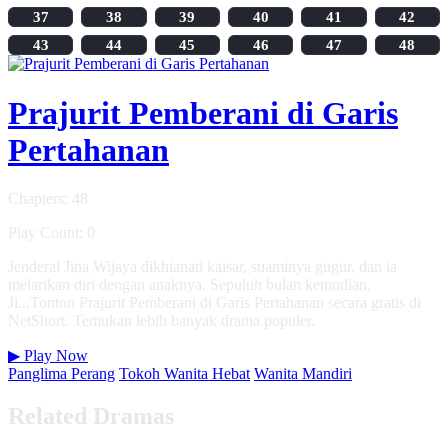
37
38
39
40
41
42
43
44
45
46
47
48
Prajurit Pemberani di Garis
Pertahanan
Chapters: 48
Play Count: 0
Jenderal Jina Wijaya dikhianati kaisar, suaminya gugur, dan ia
melarikan diri dengan anaknya. Sepuluh bulan kemudian,
Ji...Tonton Prajurit Pemberani di Garis Pertahanan secara gratis di
NetShort. Temukan lebih banyak drama populer.
▶
Play Now
Panglima Perang
Tokoh Wanita Hebat
Wanita Mandiri
Related Dramas