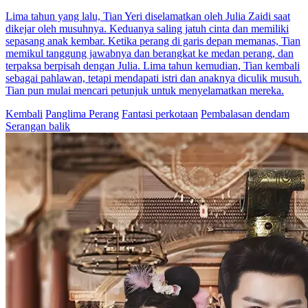
Lima tahun yang lalu, Tian Yeri diselamatkan oleh Julia Zaidi saat
dikejar oleh musuhnya. Keduanya saling jatuh cinta dan memiliki
sepasang anak kembar. Ketika perang di garis depan memanas, Tian
memikul tanggung jawabnya dan berangkat ke medan perang, dan
terpaksa berpisah dengan Julia. Lima tahun kemudian, Tian kembali
sebagai pahlawan, tetapi mendapati istri dan anaknya diculik musuh.
Tian pun mulai mencari petunjuk untuk menyelamatkan mereka.
Kembali
Panglima Perang
Fantasi perkotaan
Pembalasan dendam
Serangan balik