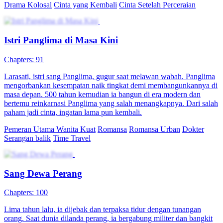
Drama Kolosal
Cinta yang Kembali
Cinta Setelah Perceraian
Istri Panglima di Masa Kini
Chapters: 91
Larasati, istri sang Panglima, gugur saat melawan wabah. Panglima
mengorbankan kesempatan naik tingkat demi membangunkannya di
masa depan. 500 tahun kemudian ia bangun di era modern dan
bertemu reinkarnasi Panglima yang salah menangkapnya. Dari salah
paham jadi cinta, ingatan lama pun kembali.
Pemeran Utama Wanita Kuat
Romansa
Romansa Urban
Dokter
Serangan balik
Time Travel
Sang Dewa Perang
Chapters: 100
Lima tahun lalu, ia dijebak dan terpaksa tidur dengan tunangan
orang. Saat dunia dilanda perang, ia bergabung militer dan bangkit