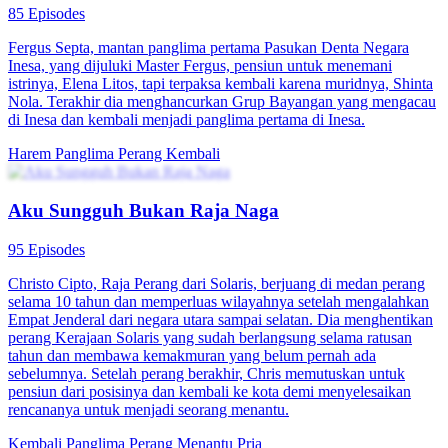
85 Episodes
Fergus Septa, mantan panglima pertama Pasukan Denta Negara
Inesa, yang dijuluki Master Fergus, pensiun untuk menemani
istrinya, Elena Litos, tapi terpaksa kembali karena muridnya, Shinta
Nola. Terakhir dia menghancurkan Grup Bayangan yang mengacau
di Inesa dan kembali menjadi panglima pertama di Inesa.
Harem
Panglima Perang
Kembali
Aku Sungguh Bukan Raja Naga
95 Episodes
Christo Cipto, Raja Perang dari Solaris, berjuang di medan perang
selama 10 tahun dan memperluas wilayahnya setelah mengalahkan
Empat Jenderal dari negara utara sampai selatan. Dia menghentikan
perang Kerajaan Solaris yang sudah berlangsung selama ratusan
tahun dan membawa kemakmuran yang belum pernah ada
sebelumnya. Setelah perang berakhir, Chris memutuskan untuk
pensiun dari posisinya dan kembali ke kota demi menyelesaikan
rencananya untuk menjadi seorang menantu.
Kembali
Panglima Perang
Menantu Pria