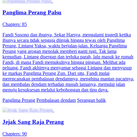
Panglima Perang Palsu
Chapters: 85
Fandi Susono dan ibunya, Sekar Harsya, mengalami tragedi ketika
ibunya secara tidak sengaja diinjak hingga tewas oleh Panglima
Perang, Lintang Yaksa, waktu berjalan-jalan. Keluarga Panglima
Perang yang arogan menolak memberi ganti rugi. Tak lama
kemudian, Lintang disergap dan terluka parah, lalu masuk ke rumah
Fandi, di mana Fandi memukulnya hingga pingsan. Melihat ada
peluang, Fandi akhirnya menyamar sebagai Lintang dan menyusup
ke markas Panglima Perang Zun. Dari situ, Fandi mulai
merencanakan pembalasan dendamnya, menghina mantan pacarnya,
dan membalas dendam terhadap musuh lamanya, memulai jalan
menuju kesuksesan melalui kebohongan dan tipu daya.
Panglima Perang
Pembalasan dendam
Serangan balik
Jejak Sang Raja Perang
Chapters: 90