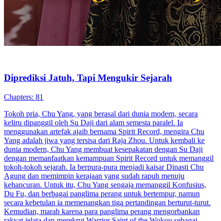
Diprediksi Jatuh, Tapi Mengukir Sejarah
Chapters: 81
Tokoh pria, Chu Yang, yang berasal dari dunia modern, secara
keliru dipanggil oleh Su Daji dari alam semesta paralel. Ia
menggunakan artefak ajaib bernama Spirit Record, mengira Chu
Yang adalah jiwa yang tersisa dari Raja Zhou. Untuk kembali ke
dunia modern, Chu Yang membuat kesepakatan dengan Su Daji
dengan memanfaatkan kemampuan Spirit Record untuk memanggil
tokoh-tokoh sejarah. Ia berpura-pura menjadi kaisar Dinasti Chu
Agung dan memimpin kerajaan yang sudah rapuh menuju
kehancuran. Untuk itu, Chu Yang sengaja memanggil Konfusius,
Du Fu, dan berbagai panglima perang untuk bertempur, namun
secara kebetulan ia memenangkan tiga pertandingan berturut-turut.
Kemudian, marah karena para panglima perang mengorbankan
rakyat jelata dan merekrut Warrior Saint of the Wokou sebagai