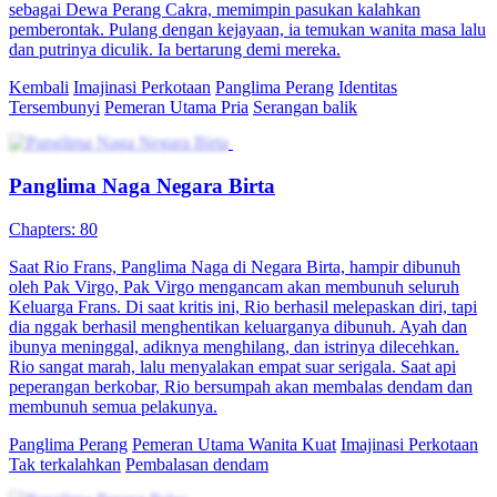
sebagai Dewa Perang Cakra, memimpin pasukan kalahkan
pemberontak. Pulang dengan kejayaan, ia temukan wanita masa lalu
dan putrinya diculik. Ia bertarung demi mereka.
Kembali
Imajinasi Perkotaan
Panglima Perang
Identitas
Tersembunyi
Pemeran Utama Pria
Serangan balik
Panglima Naga Negara Birta
Chapters: 80
Saat Rio Frans, Panglima Naga di Negara Birta, hampir dibunuh
oleh Pak Virgo, Pak Virgo mengancam akan membunuh seluruh
Keluarga Frans. Di saat kritis ini, Rio berhasil melepaskan diri, tapi
dia nggak berhasil menghentikan keluarganya dibunuh. Ayah dan
ibunya meninggal, adiknya menghilang, dan istrinya dilecehkan.
Rio sangat marah, lalu menyalakan empat suar serigala. Saat api
peperangan berkobar, Rio bersumpah akan membalas dendam dan
membunuh semua pelakunya.
Panglima Perang
Pemeran Utama Wanita Kuat
Imajinasi Perkotaan
Tak terkalahkan
Pembalasan dendam