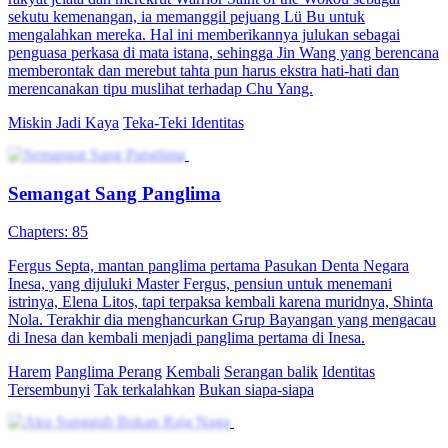
sekutu kemenangan, ia memanggil pejuang Lü Bu untuk
mengalahkan mereka. Hal ini memberikannya julukan sebagai
penguasa perkasa di mata istana, sehingga Jin Wang yang berencana
memberontak dan merebut tahta pun harus ekstra hati-hati dan
merencanakan tipu muslihat terhadap Chu Yang.
Miskin Jadi Kaya
Teka-Teki Identitas
Semangat Sang Panglima
Chapters: 85
Fergus Septa, mantan panglima pertama Pasukan Denta Negara
Inesa, yang dijuluki Master Fergus, pensiun untuk menemani
istrinya, Elena Litos, tapi terpaksa kembali karena muridnya, Shinta
Nola. Terakhir dia menghancurkan Grup Bayangan yang mengacau
di Inesa dan kembali menjadi panglima pertama di Inesa.
Harem
Panglima Perang
Kembali
Serangan balik
Identitas
Tersembunyi
Tak terkalahkan
Bukan siapa-siapa