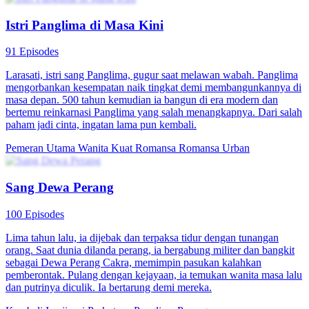
Istri Panglima di Masa Kini
91 Episodes
Larasati, istri sang Panglima, gugur saat melawan wabah. Panglima
mengorbankan kesempatan naik tingkat demi membangunkannya di
masa depan. 500 tahun kemudian ia bangun di era modern dan
bertemu reinkarnasi Panglima yang salah menangkapnya. Dari salah
paham jadi cinta, ingatan lama pun kembali.
Pemeran Utama Wanita Kuat
Romansa
Romansa Urban
Sang Dewa Perang
100 Episodes
Lima tahun lalu, ia dijebak dan terpaksa tidur dengan tunangan
orang. Saat dunia dilanda perang, ia bergabung militer dan bangkit
sebagai Dewa Perang Cakra, memimpin pasukan kalahkan
pemberontak. Pulang dengan kejayaan, ia temukan wanita masa lalu
dan putrinya diculik. Ia bertarung demi mereka.