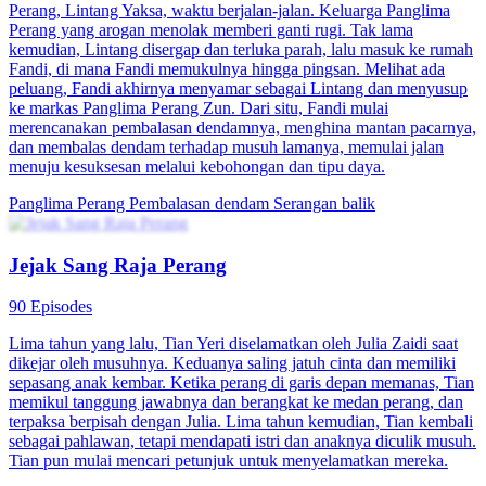
Perang, Lintang Yaksa, waktu berjalan-jalan. Keluarga Panglima
Perang yang arogan menolak memberi ganti rugi. Tak lama
kemudian, Lintang disergap dan terluka parah, lalu masuk ke rumah
Fandi, di mana Fandi memukulnya hingga pingsan. Melihat ada
peluang, Fandi akhirnya menyamar sebagai Lintang dan menyusup
ke markas Panglima Perang Zun. Dari situ, Fandi mulai
merencanakan pembalasan dendamnya, menghina mantan pacarnya,
dan membalas dendam terhadap musuh lamanya, memulai jalan
menuju kesuksesan melalui kebohongan dan tipu daya.
Panglima Perang
Pembalasan dendam
Serangan balik
Jejak Sang Raja Perang
90 Episodes
Lima tahun yang lalu, Tian Yeri diselamatkan oleh Julia Zaidi saat
dikejar oleh musuhnya. Keduanya saling jatuh cinta dan memiliki
sepasang anak kembar. Ketika perang di garis depan memanas, Tian
memikul tanggung jawabnya dan berangkat ke medan perang, dan
terpaksa berpisah dengan Julia. Lima tahun kemudian, Tian kembali
sebagai pahlawan, tetapi mendapati istri dan anaknya diculik musuh.
Tian pun mulai mencari petunjuk untuk menyelamatkan mereka.