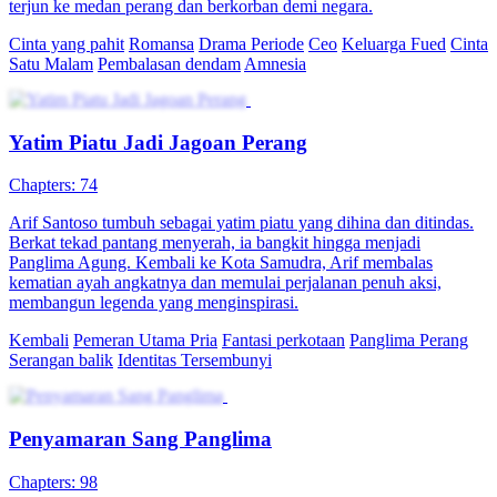
Fandi Susono dan ibunya, Sekar Harsya, mengalami tragedi ketika
ibunya secara tidak sengaja diinjak hingga tewas oleh Panglima
Perang, Lintang Yaksa, waktu berjalan-jalan. Keluarga Panglima
Perang yang arogan menolak memberi ganti rugi. Tak lama
kemudian, Lintang disergap dan terluka parah, lalu masuk ke rumah
Fandi, di mana Fandi memukulnya hingga pingsan. Melihat ada
peluang, Fandi akhirnya menyamar sebagai Lintang dan menyusup
ke markas Panglima Perang Zun. Dari situ, Fandi mulai
merencanakan pembalasan dendamnya, menghina mantan pacarnya,
dan membalas dendam terhadap musuh lamanya, memulai jalan
menuju kesuksesan melalui kebohongan dan tipu daya.
Panglima Perang
Pembalasan dendam
Serangan balik