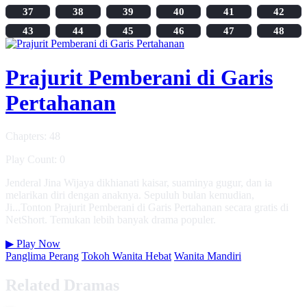
37
38
39
40
41
42
43
44
45
46
47
48
Prajurit Pemberani di Garis
Pertahanan
Chapters: 48
Play Count: 0
Jenderal Jina Wijaya dikhianati kaisar, suaminya gugur, dan ia
melarikan diri dengan anaknya. Sepuluh bulan kemudian,
Ji...Tonton Prajurit Pemberani di Garis Pertahanan secara gratis di
NetShort. Temukan lebih banyak drama populer.
▶
Play Now
Panglima Perang
Tokoh Wanita Hebat
Wanita Mandiri
Related Dramas