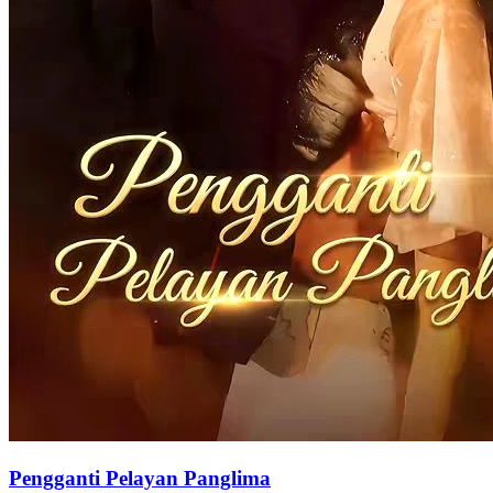
91 Episodes
Larasati, istri sang Panglima, gugur saat melawan wabah. Panglima
mengorbankan kesempatan naik tingkat demi membangunkannya di
masa depan. 500 tahun kemudian ia bangun di era modern dan
bertemu reinkarnasi Panglima yang salah menangkapnya. Dari salah
paham jadi cinta, ingatan lama pun kembali.
Pemeran Utama Wanita Kuat
Romansa
Romansa Urban