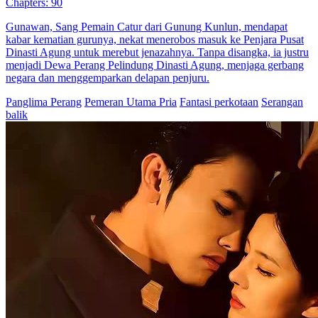
Penyamaran Sang Panglima
98 Episodes
Rizky Aditya, Panglima Kota Naga, demi mengungkap pengkhianat
di dalam keluarganya sendiri, menyembunyikan identitasnya dan
menyamar sebagai kurir. Namun, di Kota Silam, ia terlibat
hubungan dengan Ayu Pratama, yang berujung hamil. Kehadiran
Rizky merupakan harapan baginya.
Kembali
Pemeran Utama Pria
Kehidupan perkotaan