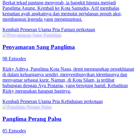
Panglima Penjaga Langit
90 Episodes
Gunawan, Sang Pemain Catur dari Gunung Kunlun, mendapat
kabar kematian gurunya, nekat menerobos masuk ke Penjara Pusat
Dinasti Agung untuk merebut jenazahnya. Tanpa disangka, ia justru
menjadi Dewa Perang Pelindung Dinasti Agung, menjaga gerbang
negara dan menggemparkan delapan penjuru.
Panglima Perang
Pemeran Utama Pria
Fantasi perkotaan