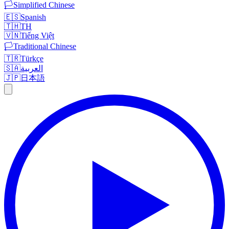
🏳️
Simplified Chinese
🇪🇸
Spanish
🇹🇭
TH
🇻🇳
Tiếng Việt
🏳️
Traditional Chinese
🇹🇷
Türkçe
🇸🇦
العربية
🇯🇵
日本語