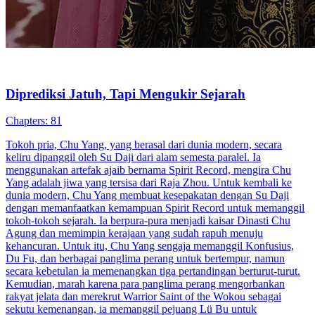
Diprediksi Jatuh, Tapi Mengukir Sejarah
81 Episodes
Tokoh pria, Chu Yang, yang berasal dari dunia modern, secara
keliru dipanggil oleh Su Daji dari alam semesta paralel. Ia
menggunakan artefak ajaib bernama Spirit Record, mengira Chu
Yang adalah jiwa yang tersisa dari Raja Zhou. Untuk kembali ke
dunia modern, Chu Yang membuat kesepakatan dengan Su Daji
dengan memanfaatkan kemampuan Spirit Record untuk memanggil
tokoh-tokoh sejarah. Ia berpura-pura menjadi kaisar Dinasti Chu
Agung dan memimpin kerajaan yang sudah rapuh menuju
kehancuran. Untuk itu, Chu Yang sengaja memanggil Konfusius,
Du Fu, dan berbagai panglima perang untuk bertempur, namun
secara kebetulan ia memenangkan tiga pertandingan berturut-turut.
Kemudian, marah karena para panglima perang mengorbankan
rakyat jelata dan merekrut Warrior Saint of the Wokou sebagai