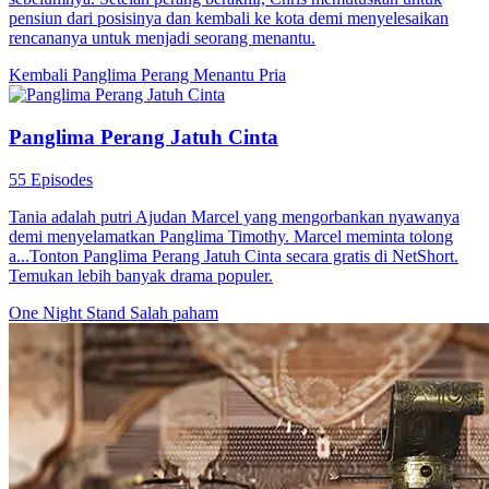
Pengganti Pelayan Panglima
80 Episodes
Demi membalas dendam atas pembantaian keluarganya, Nena
memakai nama Yena, menyusup sebagai pelayan keluarga Yudistia
di Kediaman Panglima untuk mencari kebenaran. Agar tidak
dijadikan selir, Yena menghilangkan tato kupu-kupu di bahunya. Dia
memanfaatkan keserakahan pelayan Maya Yuanti yang sudah
kehilangan kesuciannya untuk menggantikannya. Setelah melalui
berbagai liku, Yena menemukan fakta bahwa pembunuh asli