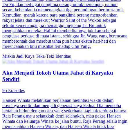
Yatim Piatu Jadi Jagoan Perang
74 Episodes
Arif Santoso tumbuh sebagai yatim piatu yang dihina dan ditindas.
Berkat tekad pantang menyerah, ia bangkit hingga menjadi
Panglima Agung. Kembali ke Kota Samudra, Arif membalas
kematian ayah angkatnya dan memulai perjalanan penuh aksi,
membangun legenda yang menginspirasi.
Kembali
Pemeran Utama Pria
Fantasi perkotaan