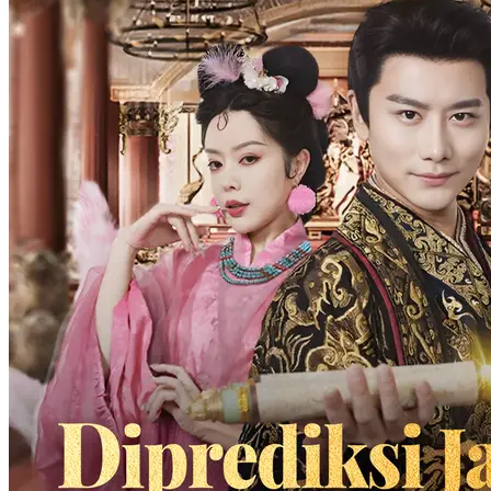
keluarga Sanjaya adalah Christo, orang yang memprovokasinya
untuk membalas dendam pada Julian. Akhirnya, Yena dan Julian
bekerja sama untuk menghentikan rencana Christo. Julian membuat
Yena pingsan dan pergi sendiri untuk menghentikan perang, di mana
dia akhirnya mengorbankan dirinya. Setelah Yena sadar, dia juga
terjun ke medan perang dan berkorban demi negara.
Cinta yang pahit
Romansa
Drama Periode