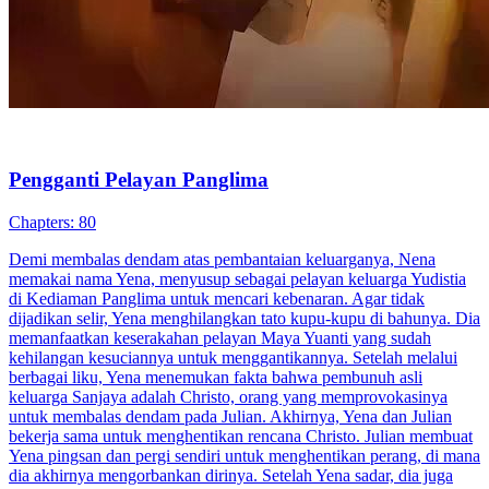
Panglima Perang Palsu
85 Episodes