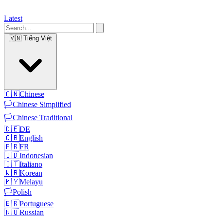
Latest
🇻🇳
Tiếng Việt
🇨🇳
Chinese
🏳️
Chinese Simplified
🏳️
Chinese Traditional
🇩🇪
DE
🇬🇧
English
🇫🇷
FR
🇮🇩
Indonesian
🇮🇹
Italiano
🇰🇷
Korean
🇲🇾
Melayu
🏳️
Polish
🇧🇷
Portuguese
🇷🇺
Russian