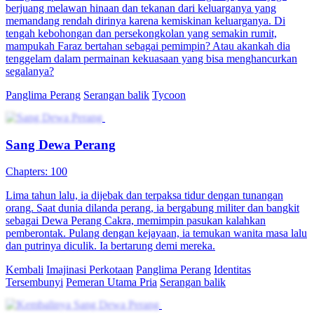
Diprediksi Jatuh, Tapi Mengukir Sejarah