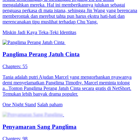
Kembali
Pemeran Utama Pria
Fantasi perkotaan
Semangat Sang Panglima
85 Episodes
Fergus Septa, mantan panglima pertama Pasukan Denta Negara
Inesa, yang dijuluki Master Fergus, pensiun untuk menemani
istrinya, Elena Litos, tapi terpaksa kembali karena muridnya, Shinta
Nola. Terakhir dia menghancurkan Grup Bayangan yang mengacau
di Inesa dan kembali menjadi panglima pertama di Inesa.
Harem
Panglima Perang
Kembali
Panglima Penjaga Langit
90 Episodes
Gunawan, Sang Pemain Catur dari Gunung Kunlun, mendapat
kabar kematian gurunya, nekat menerobos masuk ke Penjara Pusat
Dinasti Agung untuk merebut jenazahnya. Tanpa disangka, ia justru
menjadi Dewa Perang Pelindung Dinasti Agung, menjaga gerbang
negara dan menggemparkan delapan penjuru.