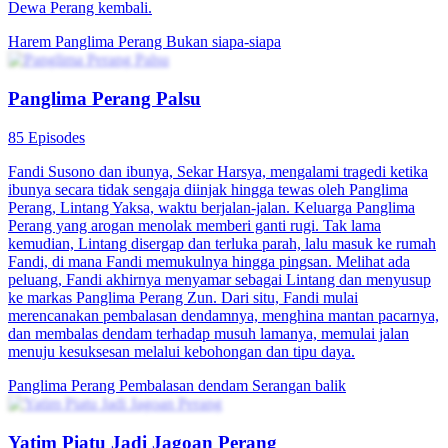
89 Episodes
Faraz Saba, seorang pemuda sederhana, mendapati dirinya memiliki
wajah dan nama yang sama persis dengan Sang Raja, panglima
besar dari Dunia Utara yang baru saja menghilang setelah berseteru
dengan pejabat kekaisaran. Hilangnya Sang Raja membuat Tentara
Utara kacau balau. Luna Chaya, pengawal pribadi Sang Raja,
meminta Faraz untuk menyamar sebagai Sang Raja demi
menstabilkan situasi. Meski ragu, Faraz menerima tugas berat ini
dan masuk ke dalam dunia penuh intrik politik.Namun, selain
menghadapi ancaman dari musuh-musuh Sang Raja, Faraz juga
berjuang melawan hinaan dan tekanan dari keluarganya yang
memandang rendah dirinya karena kemiskinan keluarganya. Di
tengah kebohongan dan persekongkolan yang semakin rumit,
mampukah Faraz bertahan sebagai pemimpin? Atau akankah dia
tenggelam dalam permainan kekuasaan yang bisa menghancurkan
segalanya?
Panglima Perang
Serangan balik
Tycoon
Sang Dewa Perang
100 Episodes