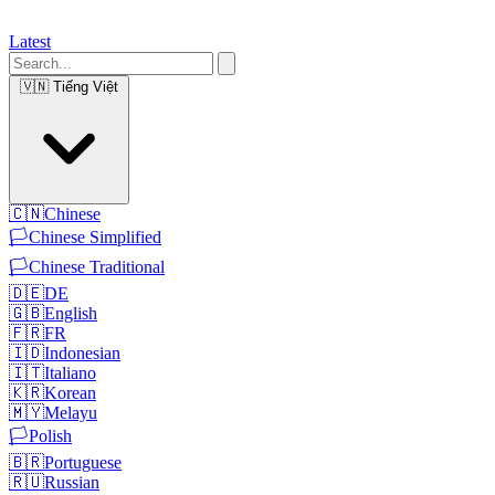
Latest
🇻🇳
Tiếng Việt
🇨🇳
Chinese
🏳️
Chinese Simplified
🏳️
Chinese Traditional
🇩🇪
DE
🇬🇧
English
🇫🇷
FR
🇮🇩
Indonesian
🇮🇹
Italiano
🇰🇷
Korean
🇲🇾
Melayu
🏳️
Polish
🇧🇷
Portuguese
🇷🇺
Russian