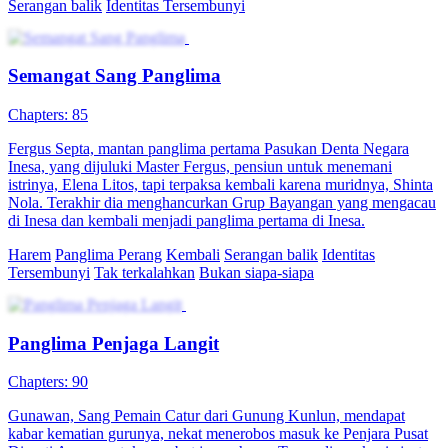
Jejak Hilangnya Sang Panglima
Chapters: 89
Faraz Saba, seorang pemuda sederhana, mendapati dirinya memiliki
wajah dan nama yang sama persis dengan Sang Raja, panglima
besar dari Dunia Utara yang baru saja menghilang setelah berseteru
dengan pejabat kekaisaran. Hilangnya Sang Raja membuat Tentara
Utara kacau balau. Luna Chaya, pengawal pribadi Sang Raja,
meminta Faraz untuk menyamar sebagai Sang Raja demi
menstabilkan situasi. Meski ragu, Faraz menerima tugas berat ini
dan masuk ke dalam dunia penuh intrik politik.Namun, selain
menghadapi ancaman dari musuh-musuh Sang Raja, Faraz juga
berjuang melawan hinaan dan tekanan dari keluarganya yang
memandang rendah dirinya karena kemiskinan keluarganya. Di
tengah kebohongan dan persekongkolan yang semakin rumit,
mampukah Faraz bertahan sebagai pemimpin? Atau akankah dia
tenggelam dalam permainan kekuasaan yang bisa menghancurkan
segalanya?
Panglima Perang
Serangan balik
Tycoon