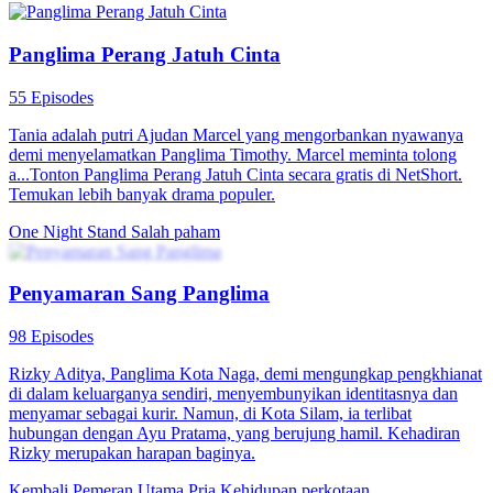
Panglima Perang Jatuh Cinta
55 Episodes
Tania adalah putri Ajudan Marcel yang mengorbankan nyawanya
demi menyelamatkan Panglima Timothy. Marcel meminta tolong
a...Tonton Panglima Perang Jatuh Cinta secara gratis di NetShort.
Temukan lebih banyak drama populer.
One Night Stand
Salah paham
Penyamaran Sang Panglima
98 Episodes
Rizky Aditya, Panglima Kota Naga, demi mengungkap pengkhianat
di dalam keluarganya sendiri, menyembunyikan identitasnya dan
menyamar sebagai kurir. Namun, di Kota Silam, ia terlibat
hubungan dengan Ayu Pratama, yang berujung hamil. Kehadiran
Rizky merupakan harapan baginya.
Kembali
Pemeran Utama Pria
Kehidupan perkotaan