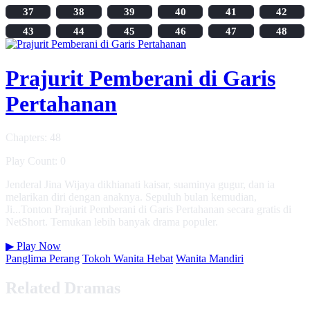
37
38
39
40
41
42
43
44
45
46
47
48
Prajurit Pemberani di Garis
Pertahanan
Chapters: 48
Play Count: 0
Jenderal Jina Wijaya dikhianati kaisar, suaminya gugur, dan ia
melarikan diri dengan anaknya. Sepuluh bulan kemudian,
Ji...Tonton Prajurit Pemberani di Garis Pertahanan secara gratis di
NetShort. Temukan lebih banyak drama populer.
▶
Play Now
Panglima Perang
Tokoh Wanita Hebat
Wanita Mandiri
Related Dramas