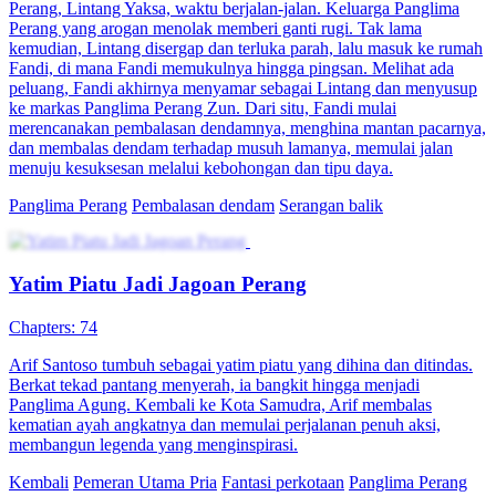
Panglima Perang Jatuh Cinta
Chapters: 55
Tania adalah putri Ajudan Marcel yang mengorbankan nyawanya
demi menyelamatkan Panglima Timothy. Marcel meminta tolong
a...Tonton Panglima Perang Jatuh Cinta secara gratis di NetShort.
Temukan lebih banyak drama populer.
One Night Stand
Salah paham
Penyamaran Sang Panglima
Chapters: 98
Rizky Aditya, Panglima Kota Naga, demi mengungkap pengkhianat
di dalam keluarganya sendiri, menyembunyikan identitasnya dan
menyamar sebagai kurir. Namun, di Kota Silam, ia terlibat
hubungan dengan Ayu Pratama, yang berujung hamil. Kehadiran
Rizky merupakan harapan baginya.
Kembali
Pemeran Utama Pria
Kehidupan perkotaan
Panglima
Perang
Bukan siapa-siapa
Serangan balik
Identitas Tersembunyi