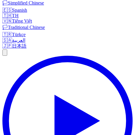
🏳️
Simplified Chinese
🇪🇸
Spanish
🇹🇭
TH
🇻🇳
Tiếng Việt
🏳️
Traditional Chinese
🇹🇷
Türkçe
🇸🇦
العربية
🇯🇵
日本語