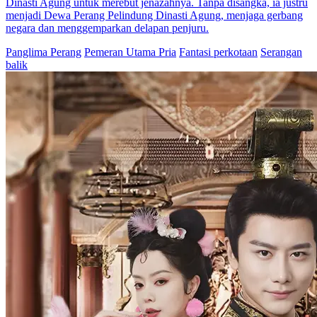
Sang Dewa Perang
Chapters: 100
Lima tahun lalu, ia dijebak dan terpaksa tidur dengan tunangan
orang. Saat dunia dilanda perang, ia bergabung militer dan bangkit
sebagai Dewa Perang Cakra, memimpin pasukan kalahkan
pemberontak. Pulang dengan kejayaan, ia temukan wanita masa lalu
dan putrinya diculik. Ia bertarung demi mereka.
Kembali
Imajinasi Perkotaan
Panglima Perang
Identitas
Tersembunyi
Pemeran Utama Pria
Serangan balik
Kembalinya Sang Dewa Perang
Chapters: 100
Tedi Farhan, Komando Biro Dewa Perang, yang sedang
mempersiapkan pernikahannya terpaksa berperang di garda depan.
Sementara itu, Sally Tedja sangat yakin Tedi punya alasan kuat
menunggunya selama tiga tahun. Ironisnya, Tedi mengalami
kecelakaan saat mencoba menyelamatkan Sally. Sally pun merawat