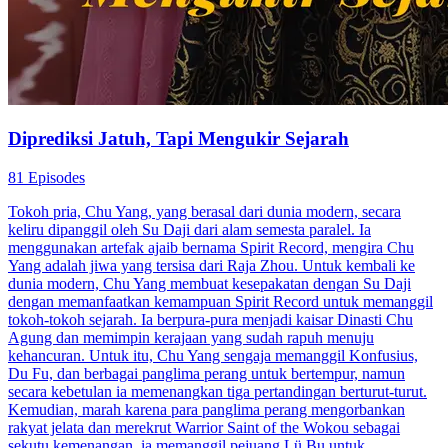
ibunya secara tidak sengaja diinjak hingga tewas oleh Panglima
Perang, Lintang Yaksa, waktu berjalan-jalan. Keluarga Panglima
Perang yang arogan menolak memberi ganti rugi. Tak lama
kemudian, Lintang disergap dan terluka parah, lalu masuk ke rumah
Fandi, di mana Fandi memukulnya hingga pingsan. Melihat ada
peluang, Fandi akhirnya menyamar sebagai Lintang dan menyusup
ke markas Panglima Perang Zun. Dari situ, Fandi mulai
merencanakan pembalasan dendamnya, menghina mantan pacarnya,
dan membalas dendam terhadap musuh lamanya, memulai jalan
menuju kesuksesan melalui kebohongan dan tipu daya.
Panglima Perang
Pembalasan dendam
Serangan balik
Yatim Piatu Jadi Jagoan Perang
74 Episodes
Arif Santoso tumbuh sebagai yatim piatu yang dihina dan ditindas.
Berkat tekad pantang menyerah, ia bangkit hingga menjadi
Panglima Agung. Kembali ke Kota Samudra, Arif membalas
kematian ayah angkatnya dan memulai perjalanan penuh aksi,
membangun legenda yang menginspirasi.