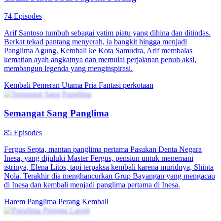
Lima tahun lalu, ia dijebak dan terpaksa tidur dengan tunangan
orang. Saat dunia dilanda perang, ia bergabung militer dan bangkit
sebagai Dewa Perang Cakra, memimpin pasukan kalahkan
pemberontak. Pulang dengan kejayaan, ia temukan wanita masa lalu
dan putrinya diculik. Ia bertarung demi mereka.
Kembali
Imajinasi Perkotaan
Panglima Perang