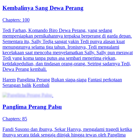
81 Episodes
Tokoh pria, Chu Yang, yang berasal dari dunia modern, secara
keliru dipanggil oleh Su Daji dari alam semesta paralel. Ia
menggunakan artefak ajaib bernama Spirit Record, mengira Chu
Yang adalah jiwa yang tersisa dari Raja Zhou. Untuk kembali ke
dunia modern, Chu Yang membuat kesepakatan dengan Su Daji
dengan memanfaatkan kemampuan Spirit Record untuk memanggil
tokoh-tokoh sejarah. Ia berpura-pura menjadi kaisar Dinasti Chu
Agung dan memimpin kerajaan yang sudah rapuh menuju
kehancuran. Untuk itu, Chu Yang sengaja memanggil Konfusius,
Du Fu, dan berbagai panglima perang untuk bertempur, namun
secara kebetulan ia memenangkan tiga pertandingan berturut-turut.
Kemudian, marah karena para panglima perang mengorbankan
rakyat jelata dan merekrut Warrior Saint of the Wokou sebagai
sekutu kemenangan, ia memanggil pejuang Lü Bu untuk
mengalahkan mereka. Hal ini memberikannya julukan sebagai
penguasa perkasa di mata istana, sehingga Jin Wang yang berencana
memberontak dan merebut tahta pun harus ekstra hati-hati dan
merencanakan tipu muslihat terhadap Chu Yang.
Miskin Jadi Kaya
Teka-Teki Identitas