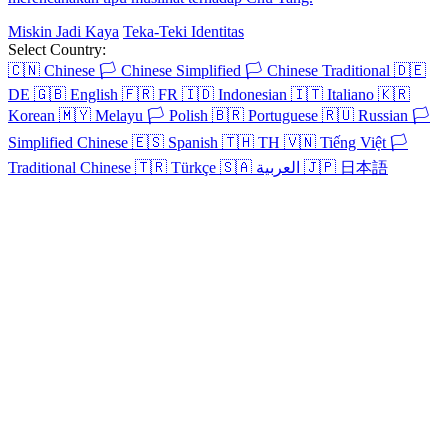
istrinya, Elena Litos, tapi terpaksa kembali karena muridnya, Shinta
Nola. Terakhir dia menghancurkan Grup Bayangan yang mengacau
di Inesa dan kembali menjadi panglima pertama di Inesa.
Harem
Panglima Perang
Kembali
Serangan balik
Identitas
Tersembunyi
Tak terkalahkan
Bukan siapa-siapa
Panglima Penjaga Langit
Chapters: 90
Gunawan, Sang Pemain Catur dari Gunung Kunlun, mendapat
kabar kematian gurunya, nekat menerobos masuk ke Penjara Pusat
Dinasti Agung untuk merebut jenazahnya. Tanpa disangka, ia justru
menjadi Dewa Perang Pelindung Dinasti Agung, menjaga gerbang
negara dan menggemparkan delapan penjuru.
Panglima Perang
Pemeran Utama Pria
Fantasi perkotaan
Serangan
balik