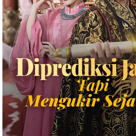
Tedi yang koma tanpa putus asa sembari menerima ejekan,
ketidakpedulian, dan tindasan orang-orang. Seiring sadarnya Tedi,
Dewa Perang kembali.
Harem
Panglima Perang
Bukan siapa-siapa
Fantasi perkotaan
Serangan balik
Kembali
Panglima Perang Palsu
Chapters: 85
Fandi Susono dan ibunya, Sekar Harsya, mengalami tragedi ketika
ibunya secara tidak sengaja diinjak hingga tewas oleh Panglima
Perang, Lintang Yaksa, waktu berjalan-jalan. Keluarga Panglima
Perang yang arogan menolak memberi ganti rugi. Tak lama
kemudian, Lintang disergap dan terluka parah, lalu masuk ke rumah
Fandi, di mana Fandi memukulnya hingga pingsan. Melihat ada
peluang, Fandi akhirnya menyamar sebagai Lintang dan menyusup
ke markas Panglima Perang Zun. Dari situ, Fandi mulai
merencanakan pembalasan dendamnya, menghina mantan pacarnya,
dan membalas dendam terhadap musuh lamanya, memulai jalan
menuju kesuksesan melalui kebohongan dan tipu daya.