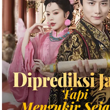
Kembalinya Sang Dewa Perang
100 Episodes
Tedi Farhan, Komando Biro Dewa Perang, yang sedang
mempersiapkan pernikahannya terpaksa berperang di garda depan.
Sementara itu, Sally Tedja sangat yakin Tedi punya alasan kuat
menunggunya selama tiga tahun. Ironisnya, Tedi mengalami
kecelakaan saat mencoba menyelamatkan Sally. Sally pun merawat
Tedi yang koma tanpa putus asa sembari menerima ejekan,
ketidakpedulian, dan tindasan orang-orang. Seiring sadarnya Tedi,
Dewa Perang kembali.
Harem
Panglima Perang
Bukan siapa-siapa
Panglima Perang Palsu
85 Episodes
Fandi Susono dan ibunya, Sekar Harsya, mengalami tragedi ketika