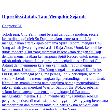
Panglima Perang
Pembalasan dendam
Serangan balik
Yatim Piatu Jadi Jagoan Perang
Chapters: 74
Arif Santoso tumbuh sebagai yatim piatu yang dihina dan ditindas.
Berkat tekad pantang menyerah, ia bangkit hingga menjadi
Panglima Agung. Kembali ke Kota Samudra, Arif membalas
kematian ayah angkatnya dan memulai perjalanan penuh aksi,
membangun legenda yang menginspirasi.
Kembali
Pemeran Utama Pria
Fantasi perkotaan
Panglima Perang
Serangan balik
Identitas Tersembunyi
Semangat Sang Panglima
Chapters: 85
Fergus Septa, mantan panglima pertama Pasukan Denta Negara
Inesa, yang dijuluki Master Fergus, pensiun untuk menemani