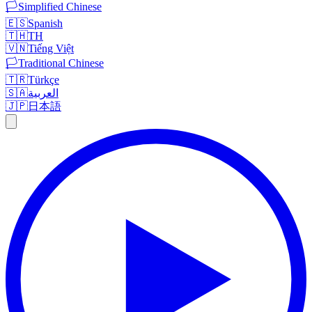
🏳️
Simplified Chinese
🇪🇸
Spanish
🇹🇭
TH
🇻🇳
Tiếng Việt
🏳️
Traditional Chinese
🇹🇷
Türkçe
🇸🇦
العربية
🇯🇵
日本語