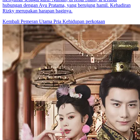
hubungan dengan Ayu Pratama, yang berujung hamil. Kehadiran
Rizky merupakan harapan baginya.
Kembali
Pemeran Utama Pria
Kehidupan perkotaan