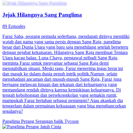
Jejak Hilangnya Sang Panglima
89 Episodes
Faraz Saba, seorang pemuda sederhana, mendapati dirinya memiliki
wajah dan nama yang sama persis dengan Sang Raja, panglima
besar dari Dunia Utara yang baru saja menghilang setelah berseteru
dengan pejabat kekaisaran. Hilangnya Sang Raja membuat Tentara
Utara kacau balau. Luna Chaya, pengawal pribadi Sang Raja,
meminta Faraz untuk menyamar sebagai Sang Raja demi
menstabilkan situasi. Meski ragu, Faraz menerima tugas berat ini
dan masuk ke dalam dunia penuh intrik politik.Namun, selain
menghadapi ancaman dari musuh-musuh Sang Raja, Faraz juga
berjuang melawan hinaan dan tekanan dari keluarganya yang
memandang rendah dirinya karena kemiskinan keluarganya. Di
tengah kebohongan dan persekongkolan yang semakin rumit,
mampukah Faraz bertahan sebagai pemimpin? Atau akankah dia
tenggelam dalam permainan kekuasaan yang bisa menghancurkan
segalanya?
Panglima Perang
Serangan balik
Tycoon