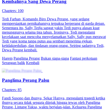
Diprediksi Jatuh, Tapi Mengukir Sejarah
Chapters: 81
Tokoh pria, Chu Yang, yang berasal dari dunia modern, secara
keliru dipanggil oleh Su Daji dari alam semesta paralel. Ia