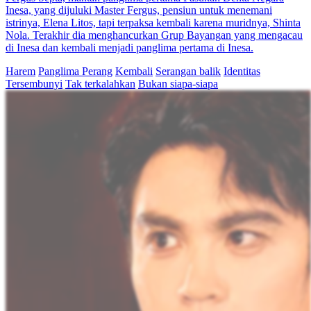
Inesa, yang dijuluki Master Fergus, pensiun untuk menemani
istrinya, Elena Litos, tapi terpaksa kembali karena muridnya, Shinta
Nola. Terakhir dia menghancurkan Grup Bayangan yang mengacau
di Inesa dan kembali menjadi panglima pertama di Inesa.
Harem
Panglima Perang
Kembali
Serangan balik
Identitas
Tersembunyi
Tak terkalahkan
Bukan siapa-siapa