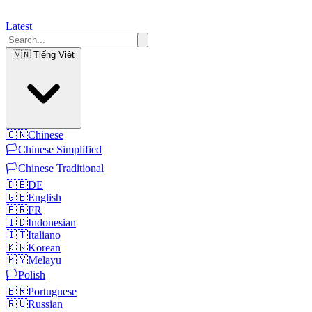
Latest
🇻🇳
Tiếng Việt
🇨🇳
Chinese
🏳️
Chinese Simplified
🏳️
Chinese Traditional
🇩🇪
DE
🇬🇧
English
🇫🇷
FR
🇮🇩
Indonesian
🇮🇹
Italiano
🇰🇷
Korean
🇲🇾
Melayu
🏳️
Polish
🇧🇷
Portuguese
🇷🇺
Russian