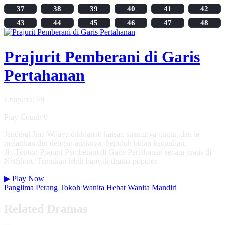
37
38
39
40
41
42
43
44
45
46
47
48
Prajurit Pemberani di Garis
Pertahanan
Chapters: 48
Play Count: 0
Jenderal Jina Wijaya dikhianati kaisar, suaminya gugur, dan ia
melarikan diri dengan anaknya. Sepuluh bulan kemudian,
Ji...Tonton Prajurit Pemberani di Garis Pertahanan secara gratis di
NetShort. Temukan lebih banyak drama populer.
▶
Play Now
Panglima Perang
Tokoh Wanita Hebat
Wanita Mandiri
Related Dramas