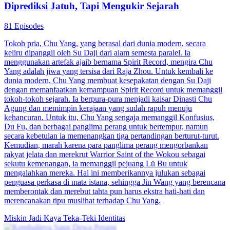
Diprediksi Jatuh, Tapi Mengukir Sejarah
81 Episodes
Tokoh pria, Chu Yang, yang berasal dari dunia modern, secara
keliru dipanggil oleh Su Daji dari alam semesta paralel. Ia
menggunakan artefak ajaib bernama Spirit Record, mengira Chu
Yang adalah jiwa yang tersisa dari Raja Zhou. Untuk kembali ke
dunia modern, Chu Yang membuat kesepakatan dengan Su Daji
dengan memanfaatkan kemampuan Spirit Record untuk memanggil
tokoh-tokoh sejarah. Ia berpura-pura menjadi kaisar Dinasti Chu
Agung dan memimpin kerajaan yang sudah rapuh menuju
kehancuran. Untuk itu, Chu Yang sengaja memanggil Konfusius,
Du Fu, dan berbagai panglima perang untuk bertempur, namun
secara kebetulan ia memenangkan tiga pertandingan berturut-turut.
Kemudian, marah karena para panglima perang mengorbankan
rakyat jelata dan merekrut Warrior Saint of the Wokou sebagai
sekutu kemenangan, ia memanggil pejuang Lü Bu untuk
mengalahkan mereka. Hal ini memberikannya julukan sebagai
penguasa perkasa di mata istana, sehingga Jin Wang yang berencana
memberontak dan merebut tahta pun harus ekstra hati-hati dan
merencanakan tipu muslihat terhadap Chu Yang.
Miskin Jadi Kaya
Teka-Teki Identitas