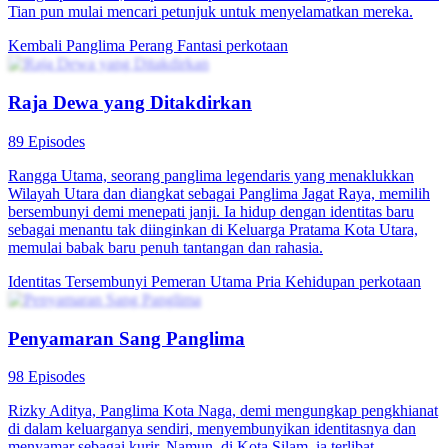
Tian pun mulai mencari petunjuk untuk menyelamatkan mereka.
Kembali
Panglima Perang
Fantasi perkotaan
Raja Dewa yang Ditakdirkan
89 Episodes
Rangga Utama, seorang panglima legendaris yang menaklukkan
Wilayah Utara dan diangkat sebagai Panglima Jagat Raya, memilih
bersembunyi demi menepati janji. Ia hidup dengan identitas baru
sebagai menantu tak diinginkan di Keluarga Pratama Kota Utara,
memulai babak baru penuh tantangan dan rahasia.
Identitas Tersembunyi
Pemeran Utama Pria
Kehidupan perkotaan
Penyamaran Sang Panglima
98 Episodes
Rizky Aditya, Panglima Kota Naga, demi mengungkap pengkhianat
di dalam keluarganya sendiri, menyembunyikan identitasnya dan
menyamar sebagai kurir. Namun, di Kota Silam, ia terlibat