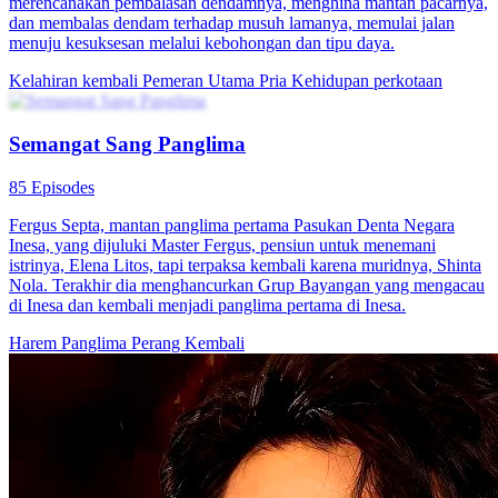
merencanakan pembalasan dendamnya, menghina mantan pacarnya,
dan membalas dendam terhadap musuh lamanya, memulai jalan
menuju kesuksesan melalui kebohongan dan tipu daya.
Kelahiran kembali
Pemeran Utama Pria
Kehidupan perkotaan
Semangat Sang Panglima
85 Episodes
Fergus Septa, mantan panglima pertama Pasukan Denta Negara
Inesa, yang dijuluki Master Fergus, pensiun untuk menemani
istrinya, Elena Litos, tapi terpaksa kembali karena muridnya, Shinta
Nola. Terakhir dia menghancurkan Grup Bayangan yang mengacau
di Inesa dan kembali menjadi panglima pertama di Inesa.
Harem
Panglima Perang
Kembali