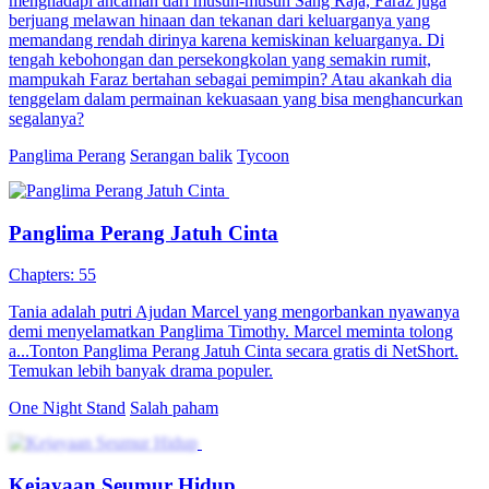
menghadapi ancaman dari musuh-musuh Sang Raja, Faraz juga
berjuang melawan hinaan dan tekanan dari keluarganya yang
memandang rendah dirinya karena kemiskinan keluarganya. Di
tengah kebohongan dan persekongkolan yang semakin rumit,
mampukah Faraz bertahan sebagai pemimpin? Atau akankah dia
tenggelam dalam permainan kekuasaan yang bisa menghancurkan
segalanya?
Panglima Perang
Serangan balik
Tycoon
Panglima Perang Jatuh Cinta
Chapters: 55
Tania adalah putri Ajudan Marcel yang mengorbankan nyawanya
demi menyelamatkan Panglima Timothy. Marcel meminta tolong
a...Tonton Panglima Perang Jatuh Cinta secara gratis di NetShort.
Temukan lebih banyak drama populer.
One Night Stand
Salah paham
Kejayaan Seumur Hidup