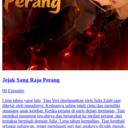
Jejak Sang Raja Perang
90 Episodes
Lima tahun yang lalu, Tian Yeri diselamatkan oleh Julia Zaidi saat
dikejar oleh musuhnya. Keduanya saling jatuh cinta dan memiliki
sepasang anak kembar. Ketika perang di garis depan memanas, Tian
memikul tanggung jawabnya dan berangkat ke medan perang, dan
terpaksa berpisah dengan Julia. Lima tahun kemudian, Tian kembali
sebagai pahlawan, tetapi mendapati istri dan anaknya diculik musuh.