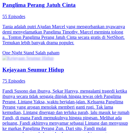
Panglima Perang Jatuh Cinta
55 Episodes
Tania adalah putri Ajudan Marcel yang mengorbankan nyawanya
demi menyelamatkan Panglima Timothy. Marcel meminta tolong
a...Tonton Panglima Perang Jatuh Cinta secara gratis di NetShort.
Temukan lebih banyak drama populer.
One Night Stand
Salah paham
Kejayaan Seumur Hidup
75 Episodes
Fandi Susono dan ibunya, Sekar Harsya, mengalami tragedi ketika
ibunya secara tidak sengaja diinjak hingga tewas oleh Panglima
Perang, Lintang Yaksa, waktu berjalan-jalan. Keluarga Panglima
Perang yang arogan menolak memberi ganti rugi. Tak lama
kemudian, Lintang disergap dan terluka parah, lalu masuk ke rumah
Fandi, di mana Fandi memukulnya hingga pingsan. Melihat ada
peluang, Fandi akhirnya menyamar sebagai Lintang dan menyusup
ke markas Panglima Perang Zun. Dari situ, Fandi mulai