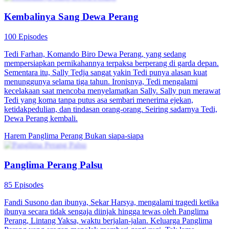
Kembalinya Sang Dewa Perang
100 Episodes
Tedi Farhan, Komando Biro Dewa Perang, yang sedang
mempersiapkan pernikahannya terpaksa berperang di garda depan.
Sementara itu, Sally Tedja sangat yakin Tedi punya alasan kuat
menunggunya selama tiga tahun. Ironisnya, Tedi mengalami
kecelakaan saat mencoba menyelamatkan Sally. Sally pun merawat
Tedi yang koma tanpa putus asa sembari menerima ejekan,
ketidakpedulian, dan tindasan orang-orang. Seiring sadarnya Tedi,
Dewa Perang kembali.
Harem
Panglima Perang
Bukan siapa-siapa
Panglima Perang Palsu
85 Episodes
Fandi Susono dan ibunya, Sekar Harsya, mengalami tragedi ketika
ibunya secara tidak sengaja diinjak hingga tewas oleh Panglima
Perang, Lintang Yaksa, waktu berjalan-jalan. Keluarga Panglima