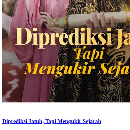
Wilayah Utara dan diangkat sebagai Panglima Jagat Raya, memilih
bersembunyi demi menepati janji. Ia hidup dengan identitas baru
sebagai menantu tak diinginkan di Keluarga Pratama Kota Utara,
memulai babak baru penuh tantangan dan rahasia.
Identitas Tersembunyi
Pemeran Utama Pria
Kehidupan perkotaan
Menantu Pria
Panglima Perang
Serangan balik
Penyamaran Sang Panglima
Chapters: 98
Rizky Aditya, Panglima Kota Naga, demi mengungkap pengkhianat
di dalam keluarganya sendiri, menyembunyikan identitasnya dan
menyamar sebagai kurir. Namun, di Kota Silam, ia terlibat
hubungan dengan Ayu Pratama, yang berujung hamil. Kehadiran
Rizky merupakan harapan baginya.
Kembali
Pemeran Utama Pria
Kehidupan perkotaan
Panglima
Perang
Bukan siapa-siapa
Serangan balik
Identitas Tersembunyi