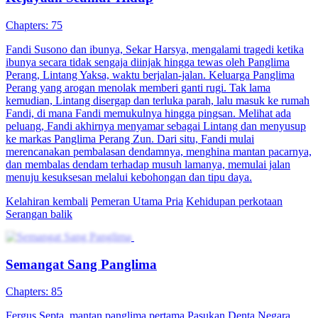
Chapters: 75
Fandi Susono dan ibunya, Sekar Harsya, mengalami tragedi ketika
ibunya secara tidak sengaja diinjak hingga tewas oleh Panglima
Perang, Lintang Yaksa, waktu berjalan-jalan. Keluarga Panglima
Perang yang arogan menolak memberi ganti rugi. Tak lama
kemudian, Lintang disergap dan terluka parah, lalu masuk ke rumah
Fandi, di mana Fandi memukulnya hingga pingsan. Melihat ada
peluang, Fandi akhirnya menyamar sebagai Lintang dan menyusup
ke markas Panglima Perang Zun. Dari situ, Fandi mulai
merencanakan pembalasan dendamnya, menghina mantan pacarnya,
dan membalas dendam terhadap musuh lamanya, memulai jalan
menuju kesuksesan melalui kebohongan dan tipu daya.
Kelahiran kembali
Pemeran Utama Pria
Kehidupan perkotaan
Serangan balik
Semangat Sang Panglima
Chapters: 85
Fergus Septa, mantan panglima pertama Pasukan Denta Negara