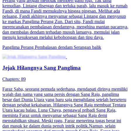
Perang yang arogan menolak memberi ganti rugi. Tak lama
kemudian, Lintang disergap dan terluka parah, lalu masuk ke rumah
Fandi, di mana Fandi memukulnya hingga pingsan. Melihat ada
peluang, Fandi akhirnya menyamar sebagai Lintang dan menyusup
ke markas Panglima Perang Zun. Dari situ, Fandi mulai
merencanakan pembalasan dendamnya, menghina mantan pacarnya,
dan membalas dendam terhadap musuh lamanya, memulai jalan
menuju kesuksesan melalui kebohongan dan tipu daya.
Panglima Perang
Pembalasan dendam
Serangan balik
Jejak Hilangnya Sang Panglima
Chapters: 89
Faraz Saba, seorang pemuda sederhana, mendapati dirinya memiliki
wajah dan nama yang sama persis dengan Sang Raja, panglima
besar dari Dunia Utara yang baru saja menghilang setelah berseteru
dengan pejabat kekaisaran. Hilangnya Sang Raja membuat Tentara
Utara kacau balau. Luna Chaya, pengawal pribadi Sang Raja,
meminta Faraz untuk menyamar sebagai Sang Raja demi
menstabilkan situasi. Meski ragu, Faraz menerima tugas berat ini
dan masuk ke dalam dunia penuh intrik politik.Namun, selain