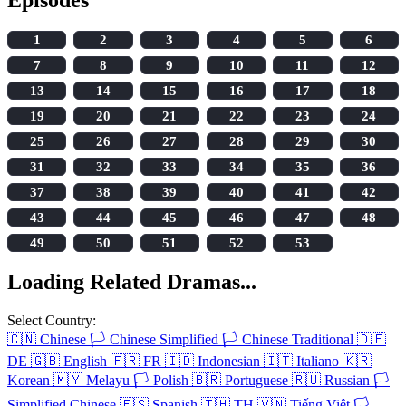
1
2
3
4
5
6
7
8
9
10
11
12
13
14
15
16
17
18
19
20
21
22
23
24
25
26
27
28
29
30
31
32
33
34
35
36
37
38
39
40
41
42
43
44
45
46
47
48
49
50
51
52
53
Loading Related Dramas...
Select Country:
🇨🇳
Chinese
🏳️
Chinese Simplified
🏳️
Chinese Traditional
🇩🇪
DE
🇬🇧
English
🇫🇷
FR
🇮🇩
Indonesian
🇮🇹
Italiano
🇰🇷
Korean
🇲🇾
Melayu
🏳️
Polish
🇧🇷
Portuguese
🇷🇺
Russian
🏳️
Simplified Chinese
🇪🇸
Spanish
🇹🇭
TH
🇻🇳
Tiếng Việt
🏳️