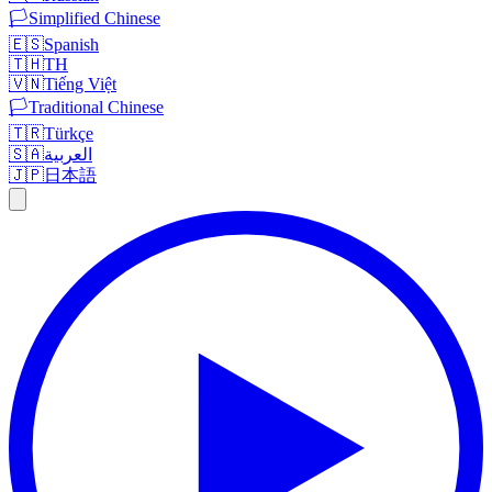
🏳️
Simplified Chinese
🇪🇸
Spanish
🇹🇭
TH
🇻🇳
Tiếng Việt
🏳️
Traditional Chinese
🇹🇷
Türkçe
🇸🇦
العربية
🇯🇵
日本語