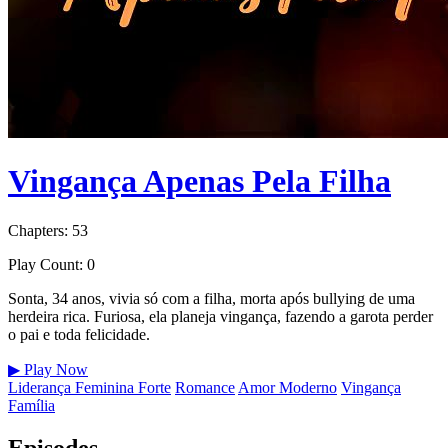
Vingança Apenas Pela Filha
Chapters: 53
Play Count: 0
Sonta, 34 anos, vivia só com a filha, morta após bullying de uma
herdeira rica. Furiosa, ela planeja vingança, fazendo a garota perder
o pai e toda felicidade.
▶
Play Now
Liderança Feminina Forte
Romance
Amor Moderno
Vingança
Família
Episodes