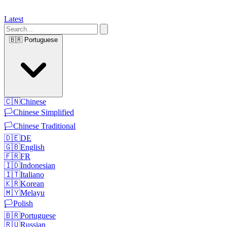
Latest
🇧🇷
Portuguese
🇨🇳
Chinese
🏳️
Chinese Simplified
🏳️
Chinese Traditional
🇩🇪
DE
🇬🇧
English
🇫🇷
FR
🇮🇩
Indonesian
🇮🇹
Italiano
🇰🇷
Korean
🇲🇾
Melayu
🏳️
Polish
🇧🇷
Portuguese
🇷🇺
Russian