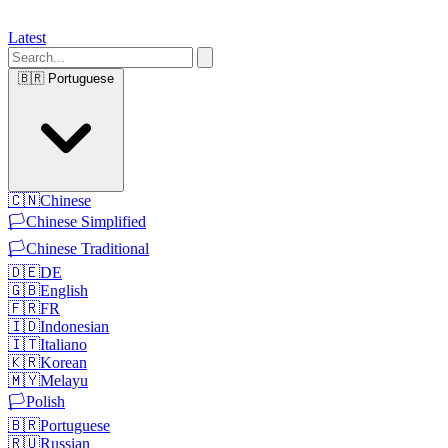
Latest
🇧🇷
Portuguese
🇨🇳
Chinese
🏳️
Chinese Simplified
🏳️
Chinese Traditional
🇩🇪
DE
🇬🇧
English
🇫🇷
FR
🇮🇩
Indonesian
🇮🇹
Italiano
🇰🇷
Korean
🇲🇾
Melayu
🏳️
Polish
🇧🇷
Portuguese
🇷🇺
Russian