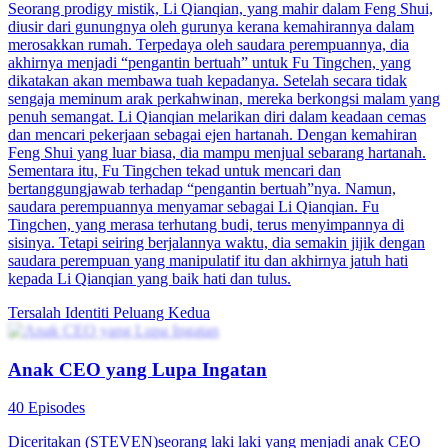
Seorang prodigy mistik, Li Qianqian, yang mahir dalam Feng Shui,
diusir dari gunungnya oleh gurunya kerana kemahirannya dalam
merosakkan rumah. Terpedaya oleh saudara perempuannya, dia
akhirnya menjadi “pengantin bertuah” untuk Fu Tingchen, yang
dikatakan akan membawa tuah kepadanya. Setelah secara tidak
sengaja meminum arak perkahwinan, mereka berkongsi malam yang
penuh semangat. Li Qianqian melarikan diri dalam keadaan cemas
dan mencari pekerjaan sebagai ejen hartanah. Dengan kemahiran
Feng Shui yang luar biasa, dia mampu menjual sebarang hartanah.
Sementara itu, Fu Tingchen tekad untuk mencari dan
bertanggungjawab terhadap “pengantin bertuah”nya. Namun,
saudara perempuannya menyamar sebagai Li Qianqian. Fu
Tingchen, yang merasa terhutang budi, terus menyimpannya di
sisinya. Tetapi seiring berjalannya waktu, dia semakin jijik dengan
saudara perempuan yang manipulatif itu dan akhirnya jatuh hati
kepada Li Qianqian yang baik hati dan tulus.
Tersalah Identiti
Peluang Kedua