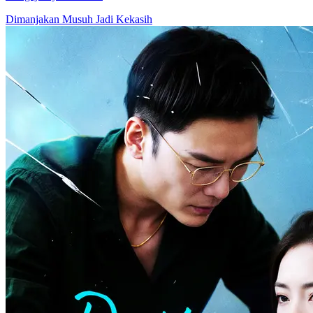
93 Episodes
Enam tahun yang lalu, Su Jin dikhianati oleh ayah dan saudara
perempuannya, dibius, dan dipaksa untuk berselingkuh dengan
CEO, Lu Yanbei. Karena dipermalukan, dia diusir dari keluarga Su.
Segera setelah itu, dia mengetahui bahwa dia hamil anak kembar
tiga. Anak sulungnya dicuri oleh saudara perempuannya dan
digunakan sebagai alat untuk menikahi Lu Yanbei. Namun Su Jin
menemukan kebenaran yang mengejutkan di balik kematian ibunya
- dibunuh oleh ayah dan saudara perempuannya. Diselamatkan oleh
orang-orang kakeknya, dia memiliki dua anak lagi. Enam tahun
kemudian, Su Jin kembali dengan anak kembarnya, bertekad untuk
mendapatkan kembali semuanya.
Balas Dendam
Miskin Jadi Kaya
Tidak Ada yang Kayak Dia
98 Episodes
Devi membuat kesepakatan dengan seorang pria misterius. Dia
bersedia menukar usianya sendiri dengan kebangkitan perusahaan
milik Rehan.Akan tetapi, saat Rehan menjadi kaya raya, dia malah