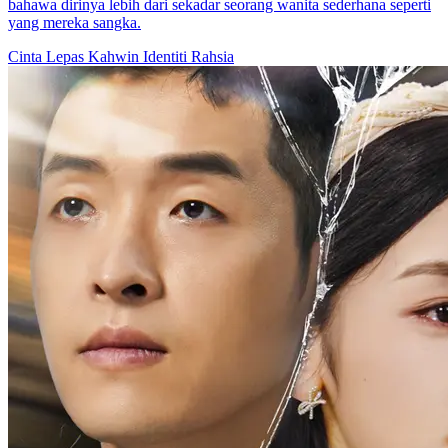
Dusta dalam Diam
42 Episodes
Meskipun Zhao Mengshu, seorang ibu rumah tangga, adalah
seorang tuna rungu, ia memiliki suami yang sempurna, Zhou Ming,
dan saudara perempuannya, Jiang Ya. Namun, kehidupannya yang
bahagia hancur setelah dia mendapatkan kembali pendengarannya.
Ternyata suaminya telah berselingkuh dengan saudara
perempuannya dan merencanakan konspirasi yang jauh lebih besar.
Untuk mengetahui kebenarannya, Zhao Mengshu menanggung
penghinaan dan terus berpura-pura tuli, memulai permainan kucing-