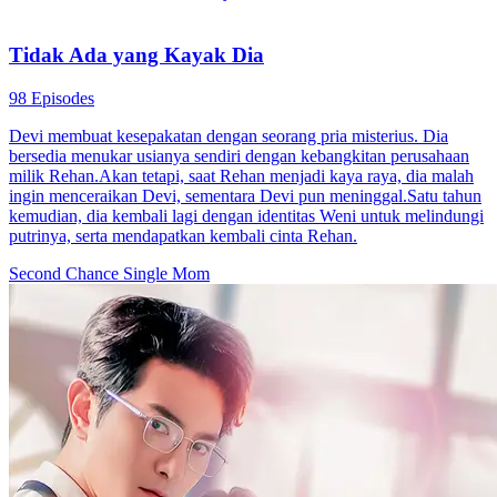
Aku Kaya dari Giok
112 Episodes
Sejak kena pukul di tambang, Rizky Santoso tiba-tiba dapat
kemampuan tembus pandang. Dunia giok pun langsung berubah
total. Orang lain tebak giok pakai ilmu mistis, sementara dia bisa
lihat isi batu kayak X-Ray dan nemu Giok Raja dari limbah. Waktu
Rizky ambil alih wilayah itu, bos besar tambang langsung berubah