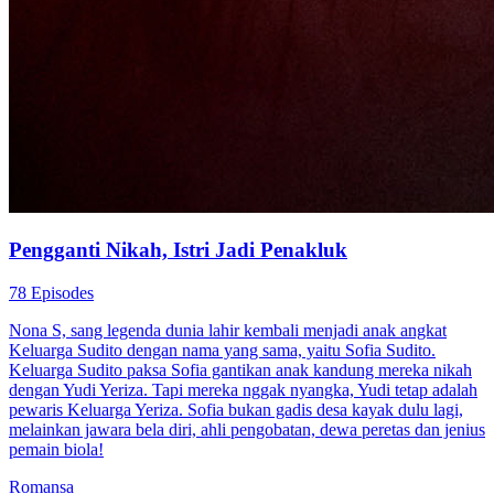
Pengganti Nikah, Istri Jadi Penakluk
78 Episodes
Nona S, sang legenda dunia lahir kembali menjadi anak angkat
Keluarga Sudito dengan nama yang sama, yaitu Sofia Sudito.
Keluarga Sudito paksa Sofia gantikan anak kandung mereka nikah
dengan Yudi Yeriza. Tapi mereka nggak nyangka, Yudi tetap adalah
pewaris Keluarga Yeriza. Sofia bukan gadis desa kayak dulu lagi,
melainkan jawara bela diri, ahli pengobatan, dewa peretas dan jenius
pemain biola!
Romansa