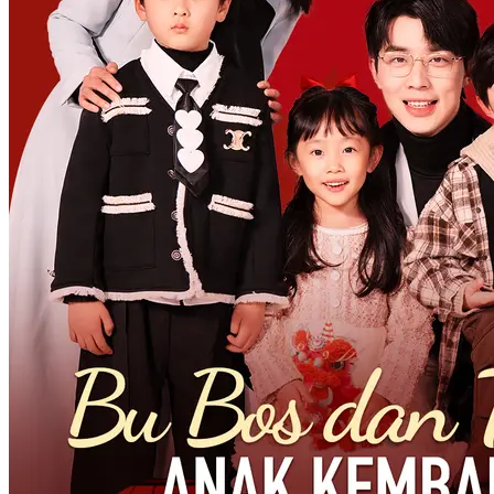
tirinya, ia pun dicelakai dan mengalami hilang ingatan. Pada suatu
hari kecelakaannya , dia diselamatkan dan dirawat oleh wanita yang
cantik. Wanita tersebut adalah mantan kekasih dari saudaratirinya.
Disuatu hari wanita tersebut bertemu dengan saudara tiri laki laki
tersebut, terjadiperbincangan serius tentang pernikahan saudara
tirinya dengan pacar barunya. Wanita itu diundang diacara
Pernikahan mantannya dan diwajibkan membawapasangan. Wanita
tersebut menceritakan semuanya ke laki laki, dan mengutuskan
mengajaklaki laki tersebut menghadiri pernikahan mantanya.
Dengan ingatan yang belum pulih laki laki itupun hadir diacar
pernikahan saudara tirinya. Terjadilah konflik dengan kehadiran
anak CEO yang mejadi pewaris tunggal kekayaan Diningrat.
ingatan Laki laki tersebut berhasil kembali dan dia berhasil
menggagalkan rencana busuk saudara dan ibu tirinya untuk
mengusai kekayaan ayahnya.
Kehidupan perkotaan
Pemeran Utama Wanita Kuat
Pembalasan
dendam