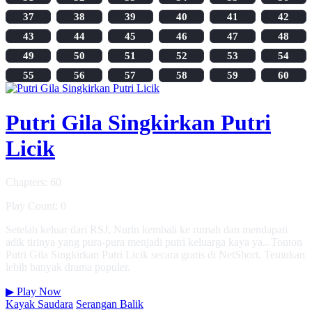
37
38
39
40
41
42
43
44
45
46
47
48
49
50
51
52
53
54
55
56
57
58
59
60
Putri Gila Singkirkan Putri
Licik
Chapters: 60
Play Count: 0
Setelah keluar dari RSJ, Nurin kembali ke rumah dan mendapati
adik tirinya yang pura-pura menjadi putri keluarga kaya ya...Tonton
Putri Gila Singkirkan Putri Licik secara gratis di NetShort. Temukan
lebih banyak drama populer.
▶
Play Now
Kayak Saudara
Serangan Balik