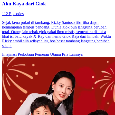
Anak CEO yang Lupa Ingatan
40 Episodes
Diceritakan (STEVEN)seorang laki laki yang menjadi anak CEO
mengalami kecelakaan yangdirencanakan oleh sodara tirinya agar
dia tidak bisa mendapatkan harta warisan dari ayahnya yang seorang
CEO, ayahnya sudah terbaring sakit selama 3 bulan dan sudah
menyiapkan pembagian harta warisannya keluargaDiningrat untuk
anak kandungnya. Karena ketamakan dari saudara tiri dan ibu