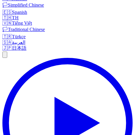
🏳️
Simplified Chinese
🇪🇸
Spanish
🇹🇭
TH
🇻🇳
Tiếng Việt
🏳️
Traditional Chinese
🇹🇷
Türkçe
🇸🇦
العربية
🇯🇵
日本語