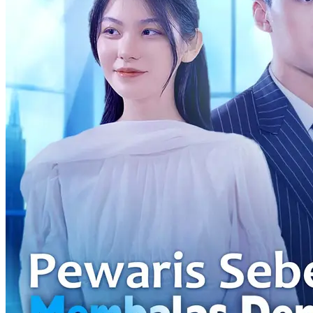
Tiga Saudara Posesifku
61 Episodes
Yatim piatu sejak kecil, Gu Jiao tumbuh bersama tiga saudara dari
keluarga tetangga, keluarga Mu, yang sejak lama menjalin
persahabatan. Ketiga saudara itu jatuh cinta padanya dan menuntut
agar saat dewasa, ia memilih salah satu sebagai suami. Gu Jiao pun
berusaha menghindari perjodohan dengan keluarga Mu dengan
menikah dengan kekasihnya, Lin Chengming, namun akhirnya
dikhianati oleh kekasih dan sahabat perempuannya. Setelah
melewati berbagai cobaan—dari obat terlarang, kebutaan, hingga
penculikan—Gu Jiao akhirnya mengalami amnesia, sementara
ketiga saudara itu memutuskan dengan cara lembut untuk
mengejarnya kembali.
Dimanjakan
Musuh Jadi Kekasih