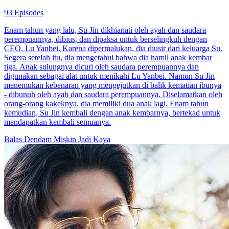
93 Episodes
Enam tahun yang lalu, Su Jin dikhianati oleh ayah dan saudara
perempuannya, dibius, dan dipaksa untuk berselingkuh dengan
CEO, Lu Yanbei. Karena dipermalukan, dia diusir dari keluarga Su.
Segera setelah itu, dia mengetahui bahwa dia hamil anak kembar
tiga. Anak sulungnya dicuri oleh saudara perempuannya dan
digunakan sebagai alat untuk menikahi Lu Yanbei. Namun Su Jin
menemukan kebenaran yang mengejutkan di balik kematian ibunya
- dibunuh oleh ayah dan saudara perempuannya. Diselamatkan oleh
orang-orang kakeknya, dia memiliki dua anak lagi. Enam tahun
kemudian, Su Jin kembali dengan anak kembarnya, bertekad untuk
mendapatkan kembali semuanya.
Balas Dendam
Miskin Jadi Kaya