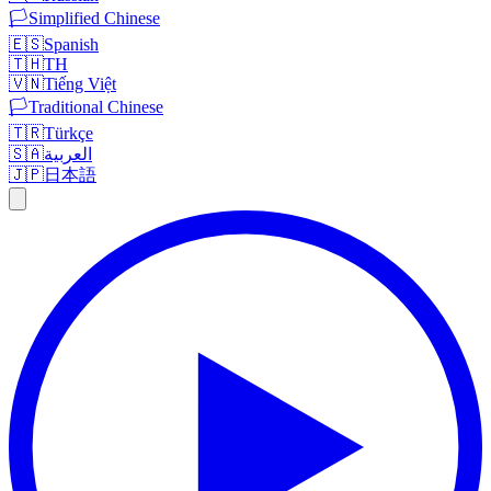
🏳️
Simplified Chinese
🇪🇸
Spanish
🇹🇭
TH
🇻🇳
Tiếng Việt
🏳️
Traditional Chinese
🇹🇷
Türkçe
🇸🇦
العربية
🇯🇵
日本語