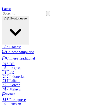
Latest
🇧🇷
Portuguese
🇨🇳
Chinese
🏳️
Chinese Simplified
🏳️
Chinese Traditional
🇩🇪
DE
🇬🇧
English
🇫🇷
FR
🇮🇩
Indonesian
🇮🇹
Italiano
🇰🇷
Korean
🇲🇾
Melayu
🏳️
Polish
🇧🇷
Portuguese
🇷🇺
Russian