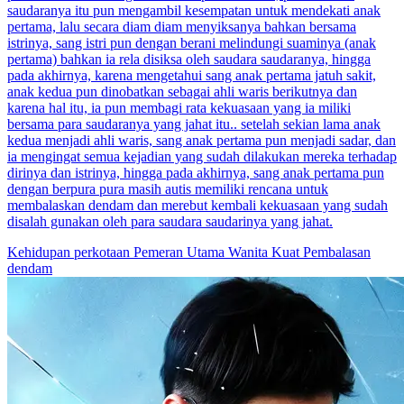
saudaranya itu pun mengambil kesempatan untuk mendekati anak
pertama, lalu secara diam diam menyiksanya bahkan bersama
istrinya, sang istri pun dengan berani melindungi suaminya (anak
pertama) bahkan ia rela disiksa oleh saudara saudaranya, hingga
pada akhirnya, karena mengetahui sang anak pertama jatuh sakit,
anak kedua pun dinobatkan sebagai ahli waris berikutnya dan
karena hal itu, ia pun membagi rata kekuasaan yang ia miliki
bersama para saudaranya yang jahat itu.. setelah sekian lama anak
kedua menjadi ahli waris, sang anak pertama pun menjadi sadar, dan
ia mengingat semua kejadian yang sudah dilakukan mereka terhadap
dirinya dan istrinya, hingga pada akhirnya, sang anak pertama pun
dengan berpura pura masih autis memiliki rencana untuk
membalaskan dendam dan merebut kembali kekuasaan yang sudah
disalah gunakan oleh para saudara saudarinya yang jahat.
Kehidupan perkotaan
Pemeran Utama Wanita Kuat
Pembalasan
dendam