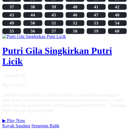
37
38
39
40
41
42
43
44
45
46
47
48
49
50
51
52
53
54
55
56
57
58
59
60
Putri Gila Singkirkan Putri
Licik
Chapters: 60
Play Count: 0
Setelah keluar dari RSJ, Nurin kembali ke rumah dan mendapati
adik tirinya yang pura-pura menjadi putri keluarga kaya ya...Tonton
Putri Gila Singkirkan Putri Licik secara gratis di NetShort. Temukan
lebih banyak drama populer.
▶
Play Now
Kayak Saudara
Serangan Balik