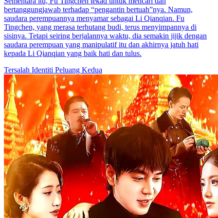
Sementara itu, Fu Tingchen tekad untuk mencari dan
bertanggungjawab terhadap “pengantin bertuah”nya. Namun,
saudara perempuannya menyamar sebagai Li Qianqian. Fu
Tingchen, yang merasa terhutang budi, terus menyimpannya di
sisinya. Tetapi seiring berjalannya waktu, dia semakin jijik dengan
saudara perempuan yang manipulatif itu dan akhirnya jatuh hati
kepada Li Qianqian yang baik hati dan tulus.
Tersalah Identiti
Peluang Kedua