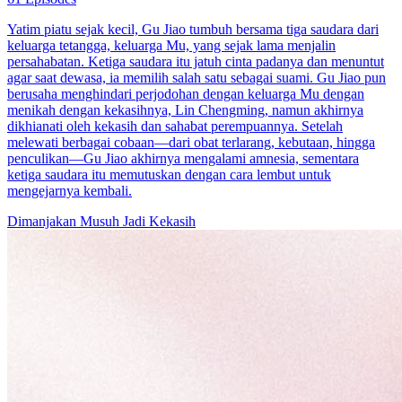
Yatim piatu sejak kecil, Gu Jiao tumbuh bersama tiga saudara dari
keluarga tetangga, keluarga Mu, yang sejak lama menjalin
persahabatan. Ketiga saudara itu jatuh cinta padanya dan menuntut
agar saat dewasa, ia memilih salah satu sebagai suami. Gu Jiao pun
berusaha menghindari perjodohan dengan keluarga Mu dengan
menikah dengan kekasihnya, Lin Chengming, namun akhirnya
dikhianati oleh kekasih dan sahabat perempuannya. Setelah
melewati berbagai cobaan—dari obat terlarang, kebutaan, hingga
penculikan—Gu Jiao akhirnya mengalami amnesia, sementara
ketiga saudara itu memutuskan dengan cara lembut untuk
mengejarnya kembali.
Dimanjakan
Musuh Jadi Kekasih