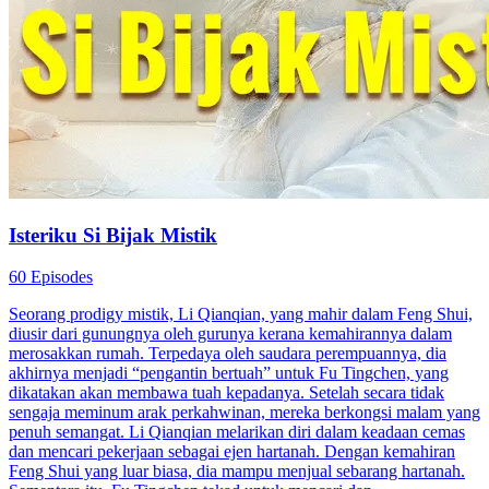
Isteriku Si Bijak Mistik
60 Episodes
Seorang prodigy mistik, Li Qianqian, yang mahir dalam Feng Shui,
diusir dari gunungnya oleh gurunya kerana kemahirannya dalam
merosakkan rumah. Terpedaya oleh saudara perempuannya, dia
akhirnya menjadi “pengantin bertuah” untuk Fu Tingchen, yang
dikatakan akan membawa tuah kepadanya. Setelah secara tidak
sengaja meminum arak perkahwinan, mereka berkongsi malam yang
penuh semangat. Li Qianqian melarikan diri dalam keadaan cemas
dan mencari pekerjaan sebagai ejen hartanah. Dengan kemahiran
Feng Shui yang luar biasa, dia mampu menjual sebarang hartanah.