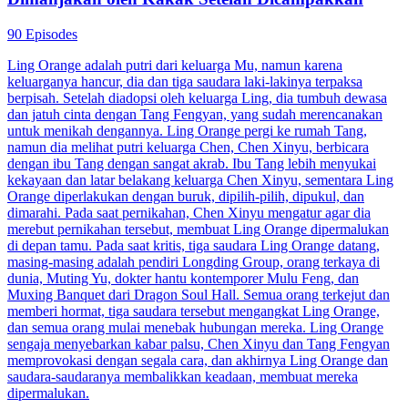
90 Episodes
Ling Orange adalah putri dari keluarga Mu, namun karena
keluarganya hancur, dia dan tiga saudara laki-lakinya terpaksa
berpisah. Setelah diadopsi oleh keluarga Ling, dia tumbuh dewasa
dan jatuh cinta dengan Tang Fengyan, yang sudah merencanakan
untuk menikah dengannya. Ling Orange pergi ke rumah Tang,
namun dia melihat putri keluarga Chen, Chen Xinyu, berbicara
dengan ibu Tang dengan sangat akrab. Ibu Tang lebih menyukai
kekayaan dan latar belakang keluarga Chen Xinyu, sementara Ling
Orange diperlakukan dengan buruk, dipilih-pilih, dipukul, dan
dimarahi. Pada saat pernikahan, Chen Xinyu mengatur agar dia
merebut pernikahan tersebut, membuat Ling Orange dipermalukan
di depan tamu. Pada saat kritis, tiga saudara Ling Orange datang,
masing-masing adalah pendiri Longding Group, orang terkaya di
dunia, Muting Yu, dokter hantu kontemporer Mulu Feng, dan
Muxing Banquet dari Dragon Soul Hall. Semua orang terkejut dan
memberi hormat, tiga saudara tersebut mengangkat Ling Orange,
dan semua orang mulai menebak hubungan mereka. Ling Orange
sengaja menyebarkan kabar palsu, Chen Xinyu dan Tang Fengyan
memprovokasi dengan segala cara, dan akhirnya Ling Orange dan
saudara-saudaranya membalikkan keadaan, membuat mereka
dipermalukan.