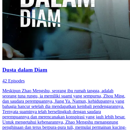
Dusta dalam Diam
42 Episodes
Meskipun Zhao Mengshu, seorang ibu rumah tangga, adalah
seorang tuna rungu, ia memiliki suami yang sempurna, Zhou Ming,
dan saudara perempuannya, Jiang Ya. Namun, kehidupannya yang
bahagia hancur setelah dia mendapatkan kembali pendengarannya.
Ternyata suaminya telah berselingkuh dengan saudara
perempuannya dan merencanakan konspirasi yang jauh lebih besar.
Untuk mengetahui kebenarannya, Zhao Mengshu menanggung
penghinaan dan terus berpura-pura tuli, memulai permainan kucing-