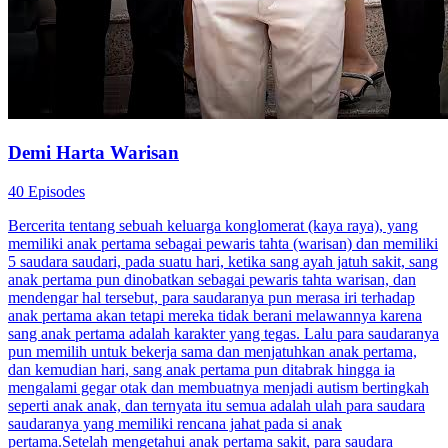
Demi Harta Warisan
40 Episodes
Bercerita tentang sebuah keluarga konglomerat (kaya raya), yang
memiliki anak pertama sebagai pewaris tahta (warisan) dan memiliki
5 saudara saudari, pada suatu hari, ketika sang ayah jatuh sakit, sang
anak pertama pun dinobatkan sebagai pewaris tahta warisan, dan
mendengar hal tersebut, para saudaranya pun merasa iri terhadap
anak pertama akan tetapi mereka tidak berani melawannya karena
sang anak pertama adalah karakter yang tegas. Lalu para saudaranya
pun memilih untuk bekerja sama dan menjatuhkan anak pertama,
dan kemudian hari, sang anak pertama pun ditabrak hingga ia
mengalami gegar otak dan membuatnya menjadi autism bertingkah
seperti anak anak, dan ternyata itu semua adalah ulah para saudara
saudaranya yang memiliki rencana jahat pada si anak
pertama.Setelah mengetahui anak pertama sakit, para saudara