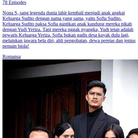
78 Episodes
Nona S, sang legenda dunia lahir kembali menjadi anak angkat
Keluarga Sudito dengan nama yang sama, yaitu Sofia Sudito.
Keluarga Sudito paksa Sofia gantikan anak kandung mereka nikah
dengan Yudi Yeriza. Tapi mereka nggak nyangka, Yudi tetap adalah
pewaris Keluarga Yeriza. Sofia bukan gadis desa kayak dulu lagi,
melainkan jawara bela diri, ahli pengobatan, dewa peretas dan jenius
pemain biola!
Romansa