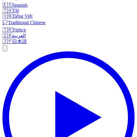
🇪🇸
Spanish
🇹🇭
TH
🇻🇳
Tiếng Việt
🏳️
Traditional Chinese
🇹🇷
Türkçe
🇸🇦
العربية
🇯🇵
日本語