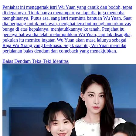
Penjahat ini menggertak istri Wu Yuan yang cantik dan bodoh, tepat
di depannya. Tidak hanya menamparnya, tapi dia juga mencoba
menghinanya. Putus asa, sang istri meminta bantuan Wu Yuan. Saat
dia berjuang untuk melawan, penjahat tersebut menghancurkan vas
bunga di atas kepalanya, menjatuhkannya ke tanah. Penjahat itu
percaya bahwa dia telah melumpuhkan Wu Yuan, tapi tak disangka,
pukulan itu memicu ingatan Wu Yuan akan masa lalunya sebagai
Raja Wu Xiang yang berkuasa. Sejak saat itu, Wu Yuan memulai
perjalanan balas dendam dan comeback yang menakjubkan.
Balas Dendam
Teka-Teki Identitas