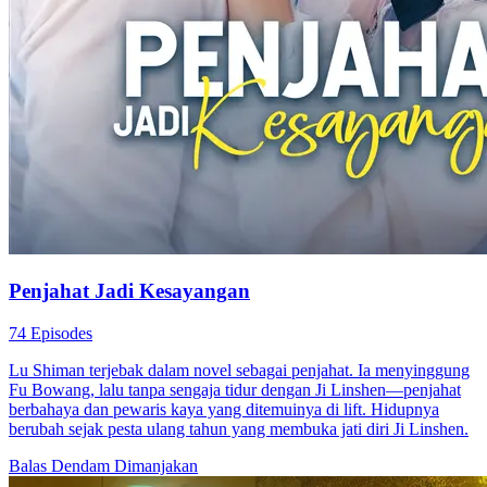
Penjahat Jadi Kesayangan
74 Episodes
Lu Shiman terjebak dalam novel sebagai penjahat. Ia menyinggung
Fu Bowang, lalu tanpa sengaja tidur dengan Ji Linshen—penjahat
berbahaya dan pewaris kaya yang ditemuinya di lift. Hidupnya
berubah sejak pesta ulang tahun yang membuka jati diri Ji Linshen.
Balas Dendam
Dimanjakan