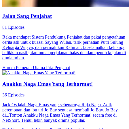
Jalan Sang Penjahat
81 Episodes
Raka mendapat Sistem Pendukung Penjahat dan pakai pengetahuan
cerita asli untuk kuasai Sayang Wulan, tarik perhatian Putri Sulung
Keluarga Wijaya, dan permalukan Rahman. Ia selamatkan keluarga,
balikkan nasib, dan mulai perjalanan balas dendam penuh kejutan di
dunia urban.
Harem
Pemeran Utama Pria
Penjahat
Anakku Naga Emas Yang Terhormat!
36 Episodes
Jack Os ialah Naga Emas yang sebenarnya Raja Naga. Adik
perempuan dan ibu tiri Jo Bay sentiasa membuli Jo Bay. Jo Bay
di...Tonton Anakku Naga Emas Yang Terhormat! secara free di
NetShort. Temui lebih banyak drama popular.