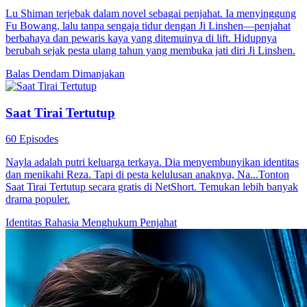
Lu Shiman terjebak dalam novel sebagai penjahat. Ia menyinggung
Fu Bowang, lalu tanpa sengaja tidur dengan Ji Linshen—penjahat
berbahaya dan pewaris kaya yang ditemuinya di lift. Hidupnya
berubah sejak pesta ulang tahun yang membuka jati diri Ji Linshen.
Balas Dendam
Dimanjakan
Saat Tirai Tertutup
60 Episodes
Nayla adalah putri keluarga terkaya. Dia menyembunyikan identitas
dan menikahi Reza. Tapi di pesta kelulusan anaknya, Na...Tonton
Saat Tirai Tertutup secara gratis di NetShort. Temukan lebih banyak
drama populer.
Identitas Rahasia
Menghukum Penjahat