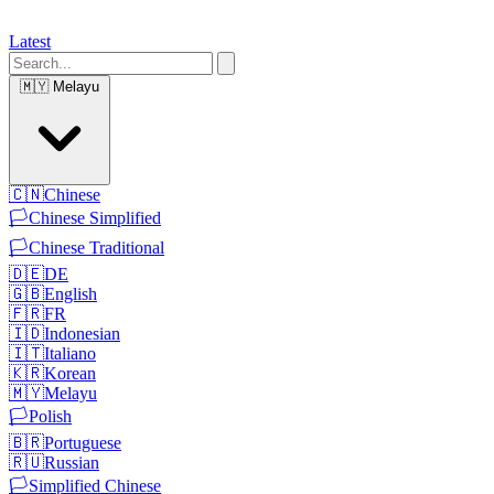
Latest
🇲🇾
Melayu
🇨🇳
Chinese
🏳️
Chinese Simplified
🏳️
Chinese Traditional
🇩🇪
DE
🇬🇧
English
🇫🇷
FR
🇮🇩
Indonesian
🇮🇹
Italiano
🇰🇷
Korean
🇲🇾
Melayu
🏳️
Polish
🇧🇷
Portuguese
🇷🇺
Russian
🏳️
Simplified Chinese