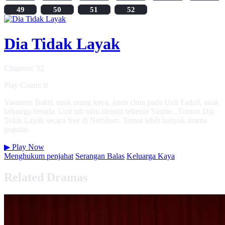
49
50
51
52
Dia Tidak Layak
Chapters: 52
Play Count: 0
Yasmeen Bakri, anak orang kaya, jatuh cinta pada Uzir Fadzil, anak
keluarga berada. Uzir tak tahu identiti sebenar Yasme...Tonton Dia
Tidak Layak secara free di NetShort. Temui lebih banyak drama
popular.
▶
Play Now
Menghukum penjahat
Serangan Balas
Keluarga Kaya
Related Dramas