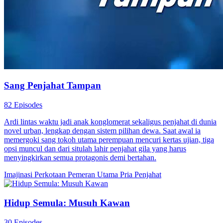
Sang Penjahat Tampan
82 Episodes
Ardi lintas waktu jadi anak konglomerat sekaligus penjahat di dunia
novel urban, lengkap dengan sistem pilihan dewa. Saat awal ia
memergoki sang tokoh utama perempuan mencuri kertas ujian, tiga
opsi muncul dan dari situlah lahir penjahat gila yang harus
menyingkirkan semua protagonis demi bertahan.
Imajinasi Perkotaan
Pemeran Utama Pria
Penjahat
Hidup Semula: Musuh Kawan
30 Episodes