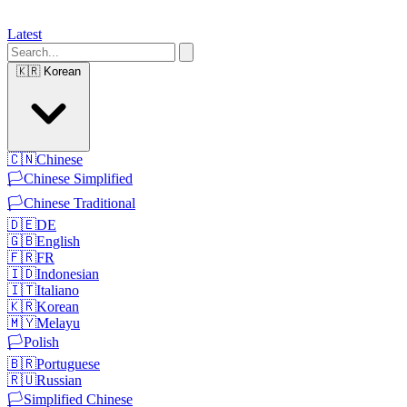
Latest
🇰🇷
Korean
🇨🇳
Chinese
🏳️
Chinese Simplified
🏳️
Chinese Traditional
🇩🇪
DE
🇬🇧
English
🇫🇷
FR
🇮🇩
Indonesian
🇮🇹
Italiano
🇰🇷
Korean
🇲🇾
Melayu
🏳️
Polish
🇧🇷
Portuguese
🇷🇺
Russian
🏳️
Simplified Chinese