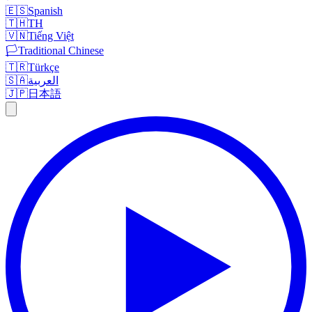
🇪🇸
Spanish
🇹🇭
TH
🇻🇳
Tiếng Việt
🏳️
Traditional Chinese
🇹🇷
Türkçe
🇸🇦
العربية
🇯🇵
日本語