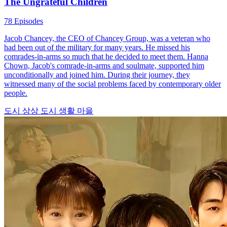
The Ungrateful Children
78 Episodes
Jacob Chancey, the CEO of Chancey Group, was a veteran who
had been out of the military for many years. He missed his
comrades-in-arms so much that he decided to meet them. Hanna
Chown, Jacob's comrade-in-arms and soulmate, supported him
unconditionally and joined him. During their journey, they
witnessed many of the social problems faced by contemporary older
people.
도시 상상
도시 생활
마을