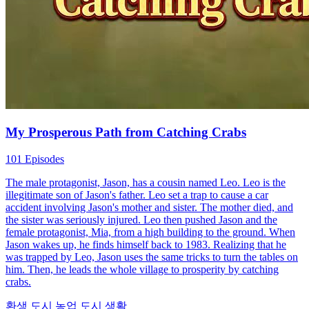
My Prosperous Path from Catching Crabs
101 Episodes
The male protagonist, Jason, has a cousin named Leo. Leo is the
illegitimate son of Jason's father. Leo set a trap to cause a car
accident involving Jason's mother and sister. The mother died, and
the sister was seriously injured. Leo then pushed Jason and the
female protagonist, Mia, from a high building to the ground. When
Jason wakes up, he finds himself back to 1983. Realizing that he
was trapped by Leo, Jason uses the same tricks to turn the tables on
him. Then, he leads the whole village to prosperity by catching
crabs.
환생
도시 농업
도시 생활