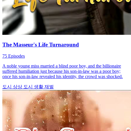
The Masseur's Life Turnaround
75 Episodes
A noble young miss married a blind poor boy, and the billionaire
suffered humiliation just because his son-in-law was a poor boy;
once his son-in-law revealed his identity, the crowd was shocked.
도시 상상
도시 생활
재벌