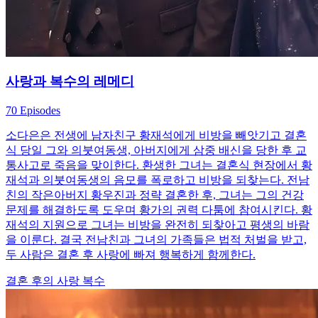
사랑과 복수의 레메디
70 Episodes
소다은은 전생에 남자친구 황재석에게 비방을 빼앗기고 결혼
식 당일 그와 의붓여동생, 아버지에게 삼중 배신을 당한 후 교
통사고로 죽음을 맞이한다. 환생한 그녀는 결혼식 현장에서 황
재석과 의붓여동생의 음모를 폭로하고 비방을 되찾는다. 전남
친의 작은아버지 황우진과 정략 결혼한 후, 그녀는 그의 건강
문제를 해결하도록 도우며 황가의 권력 다툼에 참여시킨다. 황
재석의 지원으로 그녀는 비방을 완전히 되찾아고 평생의 바람
을 이룬다. 결국 전남친과 그녀의 가족들은 법적 처벌을 받고,
두 사람은 결혼 후 사랑에 빠져 행복하게 함께한다.
결혼 후의 사랑
복수