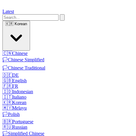
Latest
🇰🇷
Korean
🇨🇳
Chinese
🏳️
Chinese Simplified
🏳️
Chinese Traditional
🇩🇪
DE
🇬🇧
English
🇫🇷
FR
🇮🇩
Indonesian
🇮🇹
Italiano
🇰🇷
Korean
🇲🇾
Melayu
🏳️
Polish
🇧🇷
Portuguese
🇷🇺
Russian
🏳️
Simplified Chinese