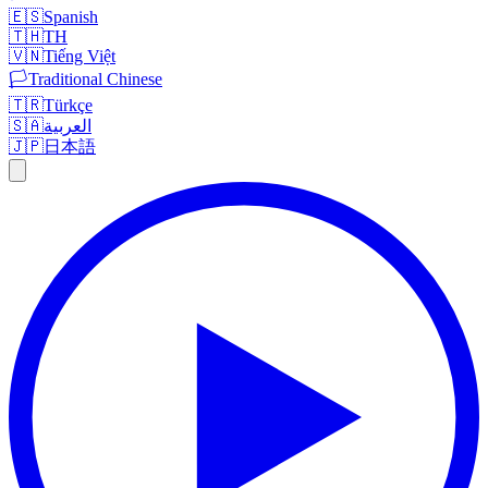
🇪🇸
Spanish
🇹🇭
TH
🇻🇳
Tiếng Việt
🏳️
Traditional Chinese
🇹🇷
Türkçe
🇸🇦
العربية
🇯🇵
日本語