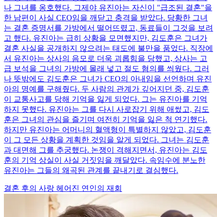
나 그녀를 옹호했다. 그제야 유진아는 자신이 "급조된 결혼"을
한 남편이 사실 CEO임을 깨닫고 충격을 받았다. 당황한 그녀
는 결혼 증명서를 가방에서 떨어뜨렸고, 동료들이 그것을 보려
고 했다. 유진아는 급히 상황을 모면했지만, 김도훈은 그녀가
결혼 사실을 공개하지 않으려는 태도에 불만을 품었다. 직장에
서 유진아는 상사의 음모로 더욱 괴롭힘을 당했고, 상사는 고
급 보석을 그녀의 가방에 몰래 넣고 절도 혐의를 씌웠다. 그러
나 뜻밖에도 김도훈은 그녀가 CEO의 아내임을 선언하며 유진
아의 명예를 구해줬다. 두 사람의 관계가 깊어지던 중, 김도훈
이 교통사고를 당해 기억을 잃게 되었다. 그는 유진아를 기억
하지 못했다. 유진아는 그를 다시 사로잡기 위해 애썼고, 김도
훈은 그녀의 관심을 즐기며 여전히 기억을 잃은 척 연기했다.
하지만 유진아는 어머니의 혈액형이 특별하지 않았고, 김도훈
이 그 모든 상황을 계획한 것임을 알게 되었다. 그녀는 김도훈
과 대면해 그를 추궁했다. 논쟁이 격해지면서, 유진아는 김도
훈의 기억 상실이 사실 거짓임을 깨달았다. 속임수에 분노한
유진아는 그들의 왜곡된 관계를 끝내기로 결심했다.
결혼 후의 사랑
헤어진 연인의 재회