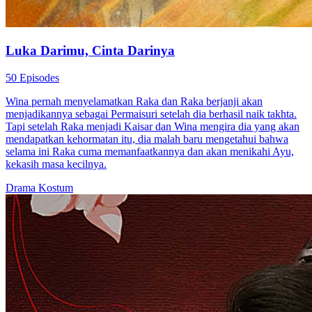
Luka Darimu, Cinta Darinya
50 Episodes
Wina pernah menyelamatkan Raka dan Raka berjanji akan
menjadikannya sebagai Permaisuri setelah dia berhasil naik takhta.
Tapi setelah Raka menjadi Kaisar dan Wina mengira dia yang akan
mendapatkan kehormatan itu, dia malah baru mengetahui bahwa
selama ini Raka cuma memanfaatkannya dan akan menikahi Ayu,
kekasih masa kecilnya.
Drama Kostum