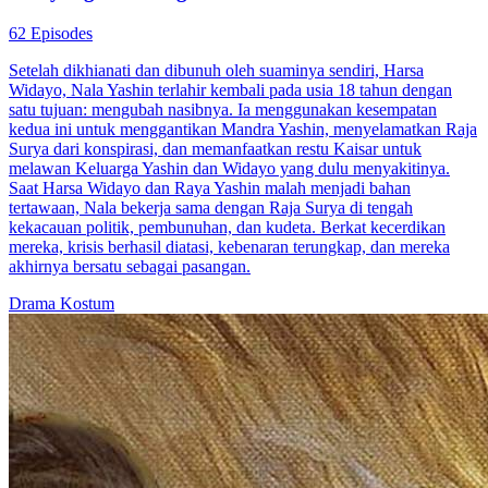
62 Episodes
Setelah dikhianati dan dibunuh oleh suaminya sendiri, Harsa
Widayo, Nala Yashin terlahir kembali pada usia 18 tahun dengan
satu tujuan: mengubah nasibnya. Ia menggunakan kesempatan
kedua ini untuk menggantikan Mandra Yashin, menyelamatkan Raja
Surya dari konspirasi, dan memanfaatkan restu Kaisar untuk
melawan Keluarga Yashin dan Widayo yang dulu menyakitinya.
Saat Harsa Widayo dan Raya Yashin malah menjadi bahan
tertawaan, Nala bekerja sama dengan Raja Surya di tengah
kekacauan politik, pembunuhan, dan kudeta. Berkat kecerdikan
mereka, krisis berhasil diatasi, kebenaran terungkap, dan mereka
akhirnya bersatu sebagai pasangan.
Drama Kostum