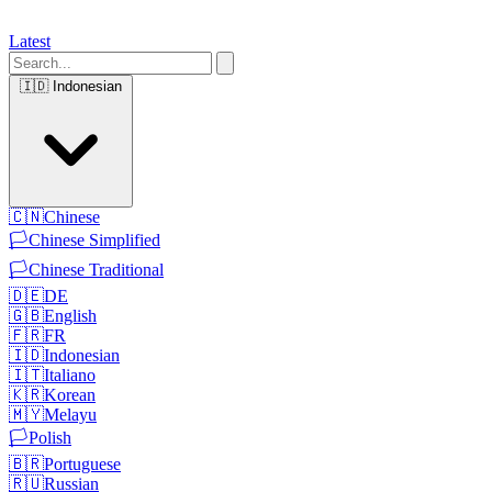
Latest
🇮🇩
Indonesian
🇨🇳
Chinese
🏳️
Chinese Simplified
🏳️
Chinese Traditional
🇩🇪
DE
🇬🇧
English
🇫🇷
FR
🇮🇩
Indonesian
🇮🇹
Italiano
🇰🇷
Korean
🇲🇾
Melayu
🏳️
Polish
🇧🇷
Portuguese
🇷🇺
Russian