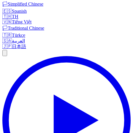
🏳️
Simplified Chinese
🇪🇸
Spanish
🇹🇭
TH
🇻🇳
Tiếng Việt
🏳️
Traditional Chinese
🇹🇷
Türkçe
🇸🇦
العربية
🇯🇵
日本語