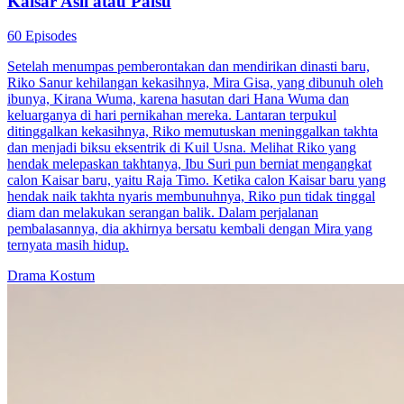
Kaisar Asli atau Palsu
60 Episodes
Setelah menumpas pemberontakan dan mendirikan dinasti baru,
Riko Sanur kehilangan kekasihnya, Mira Gisa, yang dibunuh oleh
ibunya, Kirana Wuma, karena hasutan dari Hana Wuma dan
keluarganya di hari pernikahan mereka. Lantaran terpukul
ditinggalkan kekasihnya, Riko memutuskan meninggalkan takhta
dan menjadi biksu eksentrik di Kuil Usna. Melihat Riko yang
hendak melepaskan takhtanya, Ibu Suri pun berniat mengangkat
calon Kaisar baru, yaitu Raja Timo. Ketika calon Kaisar baru yang
hendak naik takhta nyaris membunuhnya, Riko pun tidak tinggal
diam dan melakukan serangan balik. Dalam perjalanan
pembalasannya, dia akhirnya bersatu kembali dengan Mira yang
ternyata masih hidup.
Drama Kostum