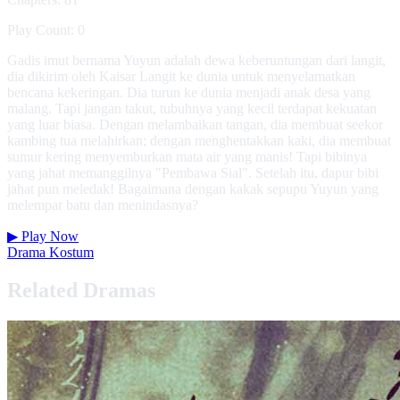
Play Count: 0
Gadis imut bernama Yuyun adalah dewa keberuntungan dari langit,
dia dikirim oleh Kaisar Langit ke dunia untuk menyelamatkan
bencana kekeringan. Dia turun ke dunia menjadi anak desa yang
malang. Tapi jangan takut, tubuhnya yang kecil terdapat kekuatan
yang luar biasa. Dengan melambaikan tangan, dia membuat seekor
kambing tua melahirkan; dengan menghentakkan kaki, dia membuat
sumur kering menyemburkan mata air yang manis! Tapi bibinya
yang jahat memanggilnya "Pembawa Sial". Setelah itu, dapur bibi
jahat pun meledak! Bagaimana dengan kakak sepupu Yuyun yang
melempar batu dan menindasnya?
▶
Play Now
Drama Kostum
Related Dramas