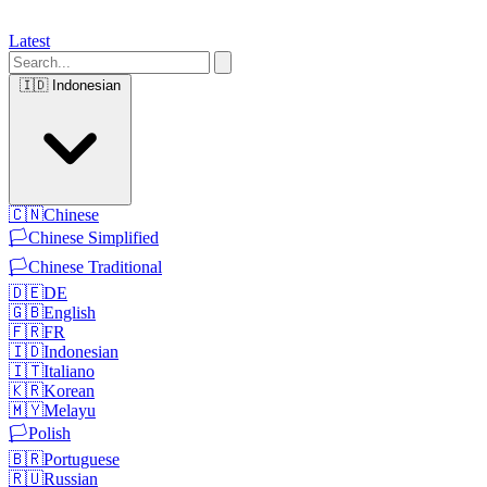
Latest
🇮🇩
Indonesian
🇨🇳
Chinese
🏳️
Chinese Simplified
🏳️
Chinese Traditional
🇩🇪
DE
🇬🇧
English
🇫🇷
FR
🇮🇩
Indonesian
🇮🇹
Italiano
🇰🇷
Korean
🇲🇾
Melayu
🏳️
Polish
🇧🇷
Portuguese
🇷🇺
Russian