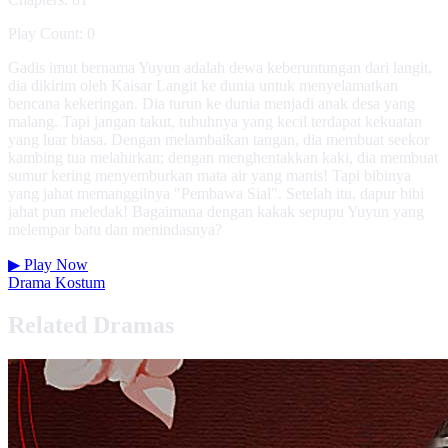
Play Count: 0
Gadis imut bernama Yuyun adalah dewa keberuntungan dari langit,
dia dikirim oleh Kaisar Langit ke dunia untuk menyelamatkan
bencana kekeringan. Dia turun ke dunia menjadi anak desa yang
malang. Tapi jangan takut, tubuhnya yang kecil terdapat kekuatan
yang luar biasa. Dengan melambaikan tangan, dia membuat seekor
kambing tua melahirkan; dengan menghentakkan kaki, dia membuat
sumur kering menyemburkan mata air yang manis! Tapi bibinya
yang jahat memanggilnya "Pembawa Sial". Setelah itu, dapur bibi
jahat pun meledak! Bagaimana dengan kakak sepupu Yuyun yang
melempar batu dan menindasnya?
▶
Play Now
Drama Kostum
Related Dramas