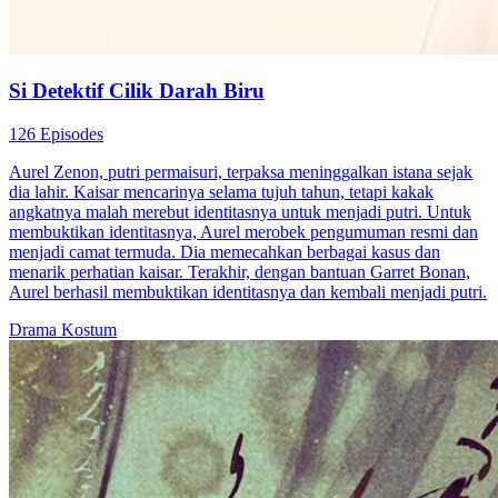
Si Detektif Cilik Darah Biru
126 Episodes
Aurel Zenon, putri permaisuri, terpaksa meninggalkan istana sejak
dia lahir. Kaisar mencarinya selama tujuh tahun, tetapi kakak
angkatnya malah merebut identitasnya untuk menjadi putri. Untuk
membuktikan identitasnya, Aurel merobek pengumuman resmi dan
menjadi camat termuda. Dia memecahkan berbagai kasus dan
menarik perhatian kaisar. Terakhir, dengan bantuan Garret Bonan,
Aurel berhasil membuktikan identitasnya dan kembali menjadi putri.
Drama Kostum