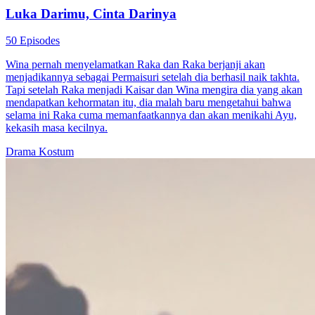
Luka Darimu, Cinta Darinya
50 Episodes
Wina pernah menyelamatkan Raka dan Raka berjanji akan
menjadikannya sebagai Permaisuri setelah dia berhasil naik takhta.
Tapi setelah Raka menjadi Kaisar dan Wina mengira dia yang akan
mendapatkan kehormatan itu, dia malah baru mengetahui bahwa
selama ini Raka cuma memanfaatkannya dan akan menikahi Ayu,
kekasih masa kecilnya.
Drama Kostum