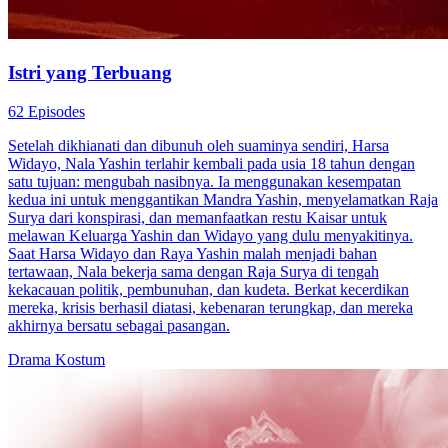
Istri yang Terbuang
62 Episodes
Setelah dikhianati dan dibunuh oleh suaminya sendiri, Harsa
Widayo, Nala Yashin terlahir kembali pada usia 18 tahun dengan
satu tujuan: mengubah nasibnya. Ia menggunakan kesempatan
kedua ini untuk menggantikan Mandra Yashin, menyelamatkan Raja
Surya dari konspirasi, dan memanfaatkan restu Kaisar untuk
melawan Keluarga Yashin dan Widayo yang dulu menyakitinya.
Saat Harsa Widayo dan Raya Yashin malah menjadi bahan
tertawaan, Nala bekerja sama dengan Raja Surya di tengah
kekacauan politik, pembunuhan, dan kudeta. Berkat kecerdikan
mereka, krisis berhasil diatasi, kebenaran terungkap, dan mereka
akhirnya bersatu sebagai pasangan.
Drama Kostum