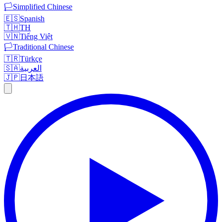
🏳️
Simplified Chinese
🇪🇸
Spanish
🇹🇭
TH
🇻🇳
Tiếng Việt
🏳️
Traditional Chinese
🇹🇷
Türkçe
🇸🇦
العربية
🇯🇵
日本語