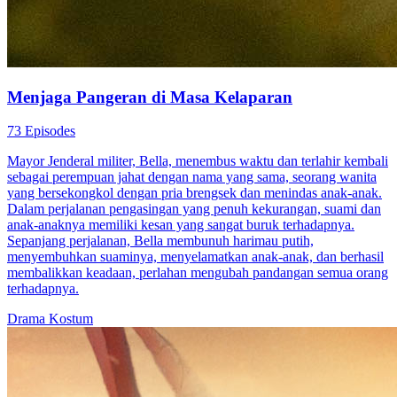
Menjaga Pangeran di Masa Kelaparan
73 Episodes
Mayor Jenderal militer, Bella, menembus waktu dan terlahir kembali
sebagai perempuan jahat dengan nama yang sama, seorang wanita
yang bersekongkol dengan pria brengsek dan menindas anak-anak.
Dalam perjalanan pengasingan yang penuh kekurangan, suami dan
anak-anaknya memiliki kesan yang sangat buruk terhadapnya.
Sepanjang perjalanan, Bella membunuh harimau putih,
menyembuhkan suaminya, menyelamatkan anak-anak, dan berhasil
membalikkan keadaan, perlahan mengubah pandangan semua orang
terhadapnya.
Drama Kostum