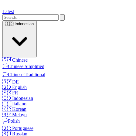
Latest
🇮🇩
Indonesian
🇨🇳
Chinese
🏳️
Chinese Simplified
🏳️
Chinese Traditional
🇩🇪
DE
🇬🇧
English
🇫🇷
FR
🇮🇩
Indonesian
🇮🇹
Italiano
🇰🇷
Korean
🇲🇾
Melayu
🏳️
Polish
🇧🇷
Portuguese
🇷🇺
Russian