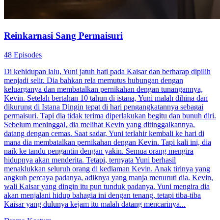
Reinkarnasi Sang Permaisuri
48 Episodes
Di kehidupan lalu, Yuni jatuh hati pada Kaisar dan berharap dipilih
menjadi selir. Dia bahkan rela memutus hubungan dengan
keluarganya dan membatalkan pernikahan dengan tunangannya,
Kevin. Setelah bertahan 10 tahun di istana, Yuni malah dihina dan
dikurung di Istana Dingin tepat di hari pengangkatannya sebagai
permaisuri. Tapi dia tidak terima diperlakukan begitu dan bunuh diri.
Sebelum meninggal, dia melihat Kevin yang ditinggalkannya,
datang dengan cemas. Saat sadar, Yuni terlahir kembali ke hari di
mana dia membatalkan pernikahan dengan Kevin. Tapi kali ini, dia
naik ke tandu pengantin dengan yakin. Semua orang mengira
hidupnya akan menderita. Tetapi, ternyata Yuni berhasil
menaklukkan seluruh orang di kediaman Kevin. Anak tirinya yang
angkuh percaya padanya, adiknya yang manja menuruti dia. Kevin,
wali Kaisar yang dingin itu pun tunduk padanya. Yuni mengira dia
akan menjalani hidup bahagia ini dengan tenang, tetapi tiba-tiba
Kaisar yang dulunya kejam itu malah datang mencarinya...