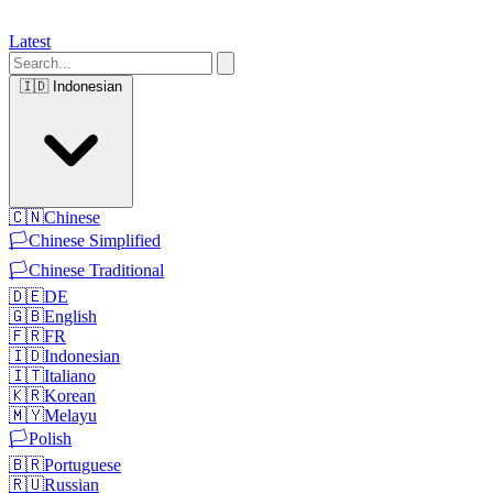
Latest
🇮🇩
Indonesian
🇨🇳
Chinese
🏳️
Chinese Simplified
🏳️
Chinese Traditional
🇩🇪
DE
🇬🇧
English
🇫🇷
FR
🇮🇩
Indonesian
🇮🇹
Italiano
🇰🇷
Korean
🇲🇾
Melayu
🏳️
Polish
🇧🇷
Portuguese
🇷🇺
Russian