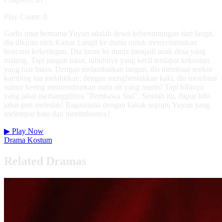
Play Count: 0
Gadis imut bernama Yuyun adalah dewa keberuntungan dari langit,
dia dikirim oleh Kaisar Langit ke dunia untuk menyelamatkan
bencana kekeringan. Dia turun ke dunia menjadi anak desa yang
malang. Tapi jangan takut, tubuhnya yang kecil terdapat kekuatan
yang luar biasa. Dengan melambaikan tangan, dia membuat seekor
kambing tua melahirkan; dengan menghentakkan kaki, dia membuat
sumur kering menyemburkan mata air yang manis! Tapi bibinya
yang jahat memanggilnya "Pembawa Sial". Setelah itu, dapur bibi
jahat pun meledak! Bagaimana dengan kakak sepupu Yuyun yang
melempar batu dan menindasnya?
▶
Play Now
Drama Kostum
Related Dramas