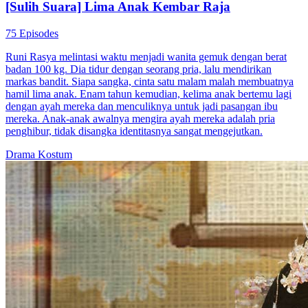
[Sulih Suara] Lima Anak Kembar Raja
75 Episodes
Runi Rasya melintasi waktu menjadi wanita gemuk dengan berat
badan 100 kg. Dia tidur dengan seorang pria, lalu mendirikan
markas bandit. Siapa sangka, cinta satu malam malah membuatnya
hamil lima anak. Enam tahun kemudian, kelima anak bertemu lagi
dengan ayah mereka dan menculiknya untuk jadi pasangan ibu
mereka. Anak-anak awalnya mengira ayah mereka adalah pria
penghibur, tidak disangka identitasnya sangat mengejutkan.
Drama Kostum