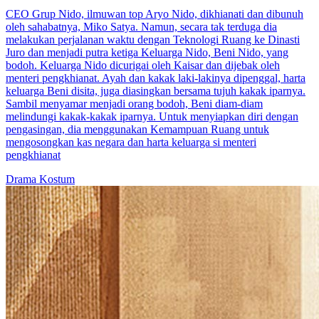
CEO Grup Nido, ilmuwan top Aryo Nido, dikhianati dan dibunuh
oleh sahabatnya, Miko Satya. Namun, secara tak terduga dia
melakukan perjalanan waktu dengan Teknologi Ruang ke Dinasti
Juro dan menjadi putra ketiga Keluarga Nido, Beni Nido, yang
bodoh. Keluarga Nido dicurigai oleh Kaisar dan dijebak oleh
menteri pengkhianat. Ayah dan kakak laki-lakinya dipenggal, harta
keluarga Beni disita, juga diasingkan bersama tujuh kakak iparnya.
Sambil menyamar menjadi orang bodoh, Beni diam-diam
melindungi kakak-kakak iparnya. Untuk menyiapkan diri dengan
pengasingan, dia menggunakan Kemampuan Ruang untuk
mengosongkan kas negara dan harta keluarga si menteri
pengkhianat
Drama Kostum