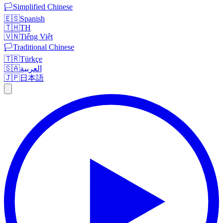
🏳️
Simplified Chinese
🇪🇸
Spanish
🇹🇭
TH
🇻🇳
Tiếng Việt
🏳️
Traditional Chinese
🇹🇷
Türkçe
🇸🇦
العربية
🇯🇵
日本語