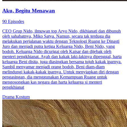
Aku, Begitu Menawan
90 Episodes
CEO Grup Nido, ilmuwan top Aryo Nido, dikhianati dan dibunuh
oleh sahabatnya, Miko Satya. Namun, secara tak terduga dia
melakukan perjalanan waktu dengan Teknologi Ruang ke Dinasti
Juro dan menjadi putra ketiga Keluarga Nido, Beni Nido, yang
bodoh. Keluarga Nido dicurigai oleh Kaisar dan dijebak oleh
menteri pengkhianat. Ayah dan kakak laki-lakinya dipenggal, harta
keluarga Beni disita, juga diasingkan bersama tujuh kakak iparnya.
Sambil menyamar menjadi orang bodoh, Beni diam-diam
melindungi kakak-kakak iparnya. Untuk menyiapkan diri dengan
pengasingan, dia menggunakan Kemampuan Ruang untuk
mengosongkan kas negara dan harta keluarga si menteri
pengkhianat
Drama Kostum