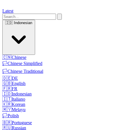
Latest
🇮🇩
Indonesian
🇨🇳
Chinese
🏳️
Chinese Simplified
🏳️
Chinese Traditional
🇩🇪
DE
🇬🇧
English
🇫🇷
FR
🇮🇩
Indonesian
🇮🇹
Italiano
🇰🇷
Korean
🇲🇾
Melayu
🏳️
Polish
🇧🇷
Portuguese
🇷🇺
Russian