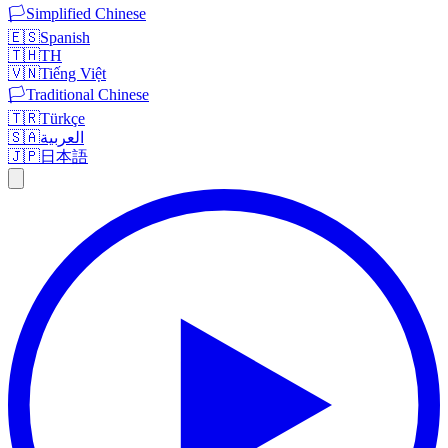
🏳️
Simplified Chinese
🇪🇸
Spanish
🇹🇭
TH
🇻🇳
Tiếng Việt
🏳️
Traditional Chinese
🇹🇷
Türkçe
🇸🇦
العربية
🇯🇵
日本語