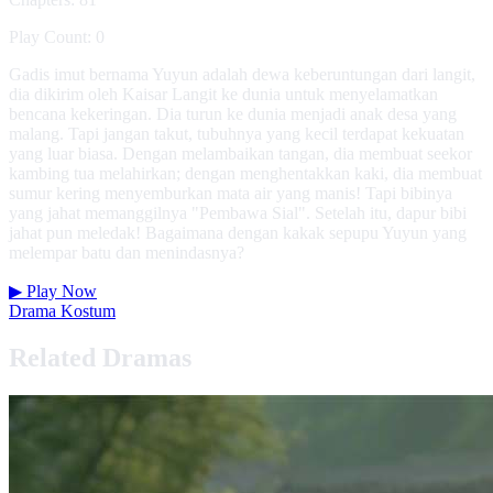
Play Count: 0
Gadis imut bernama Yuyun adalah dewa keberuntungan dari langit,
dia dikirim oleh Kaisar Langit ke dunia untuk menyelamatkan
bencana kekeringan. Dia turun ke dunia menjadi anak desa yang
malang. Tapi jangan takut, tubuhnya yang kecil terdapat kekuatan
yang luar biasa. Dengan melambaikan tangan, dia membuat seekor
kambing tua melahirkan; dengan menghentakkan kaki, dia membuat
sumur kering menyemburkan mata air yang manis! Tapi bibinya
yang jahat memanggilnya "Pembawa Sial". Setelah itu, dapur bibi
jahat pun meledak! Bagaimana dengan kakak sepupu Yuyun yang
melempar batu dan menindasnya?
▶
Play Now
Drama Kostum
Related Dramas