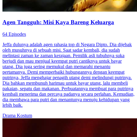
Agen Tangguh: Misi Kaya Bareng Keluarga
64 Episodes
Jeffa dulunya adalah agen rahasia top di Negara Dipto. Dia dijebak
oleh musuhnya di sebuah misi. Saat sadar kembali, dia sudah
melintasi zaman ke zaman kerajaan. Pemilik asli tubuhnya suka
berjudi dan mau menjual keempat putri cantiknya untuk bayar
utang. Dia juga sering memukul dan memarahi menantu
pertamanya. Demi memperbaiki hubungannya dengan keempat
putrinya, Jeffa menghajar penagih utang demi melindungi putrinya.
Dia bahkan membunuh harimau untuk bayar utang, lalu membeli
pakaian, sepatu dan makanan. Perbuatannya membuat para putrinya
kembali menerima dan percaya padanya secara perlahan. Kemudian,
dia membawa para putri dan menantunya menuju kehidupan yang
lebih baik.
Drama Kostum