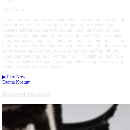
Play Count: 0
Gadis imut bernama Yuyun adalah dewa keberuntungan dari langit,
dia dikirim oleh Kaisar Langit ke dunia untuk menyelamatkan
bencana kekeringan. Dia turun ke dunia menjadi anak desa yang
malang. Tapi jangan takut, tubuhnya yang kecil terdapat kekuatan
yang luar biasa. Dengan melambaikan tangan, dia membuat seekor
kambing tua melahirkan; dengan menghentakkan kaki, dia membuat
sumur kering menyemburkan mata air yang manis! Tapi bibinya
yang jahat memanggilnya "Pembawa Sial". Setelah itu, dapur bibi
jahat pun meledak! Bagaimana dengan kakak sepupu Yuyun yang
melempar batu dan menindasnya?
▶
Play Now
Drama Kostum
Related Dramas