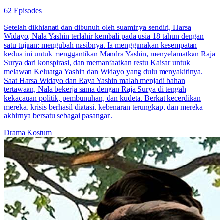
62 Episodes
Setelah dikhianati dan dibunuh oleh suaminya sendiri, Harsa
Widayo, Nala Yashin terlahir kembali pada usia 18 tahun dengan
satu tujuan: mengubah nasibnya. Ia menggunakan kesempatan
kedua ini untuk menggantikan Mandra Yashin, menyelamatkan Raja
Surya dari konspirasi, dan memanfaatkan restu Kaisar untuk
melawan Keluarga Yashin dan Widayo yang dulu menyakitinya.
Saat Harsa Widayo dan Raya Yashin malah menjadi bahan
tertawaan, Nala bekerja sama dengan Raja Surya di tengah
kekacauan politik, pembunuhan, dan kudeta. Berkat kecerdikan
mereka, krisis berhasil diatasi, kebenaran terungkap, dan mereka
akhirnya bersatu sebagai pasangan.
Drama Kostum