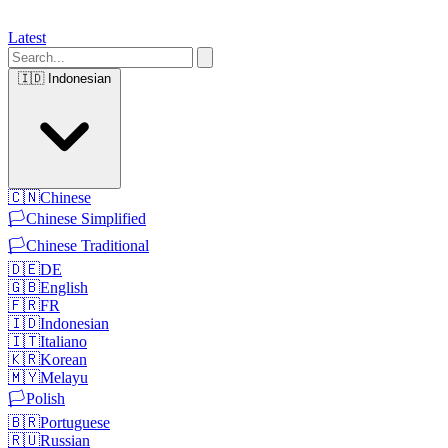
Latest
🇮🇩
Indonesian
🇨🇳
Chinese
🏳️
Chinese Simplified
🏳️
Chinese Traditional
🇩🇪
DE
🇬🇧
English
🇫🇷
FR
🇮🇩
Indonesian
🇮🇹
Italiano
🇰🇷
Korean
🇲🇾
Melayu
🏳️
Polish
🇧🇷
Portuguese
🇷🇺
Russian