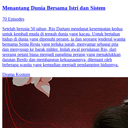
Menantang Dunia Bersama Istri dan Sistem
70 Episodes
Setelah berusia 50 tahun, Rio Dartam mendapat kesempatan kedua
untuk kembali muda di tengah dunia yang kacau. Untuk bertahan
hidup di dunia yang dipenuhi perang, ia dan seorang jenderal wanita
bernama Senta Resta yang terluka parah, menyamar sebagai pria
dan menyusup ke barak militer. Inilah awal perjalanan Rio, dari
seorang petani biasa menjadi panglima perang yang menaklukkan
daratan Berdo dan membangun kekuasaannya, ditemani oleh
beberapa wanita yang kemudian menjadi pendamping hidupnya.
Drama Kostum