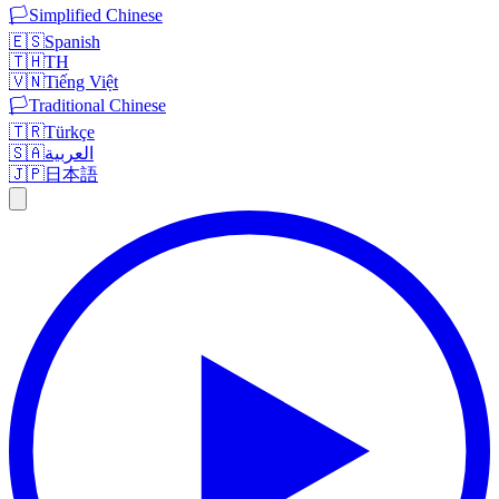
🏳️
Simplified Chinese
🇪🇸
Spanish
🇹🇭
TH
🇻🇳
Tiếng Việt
🏳️
Traditional Chinese
🇹🇷
Türkçe
🇸🇦
العربية
🇯🇵
日本語