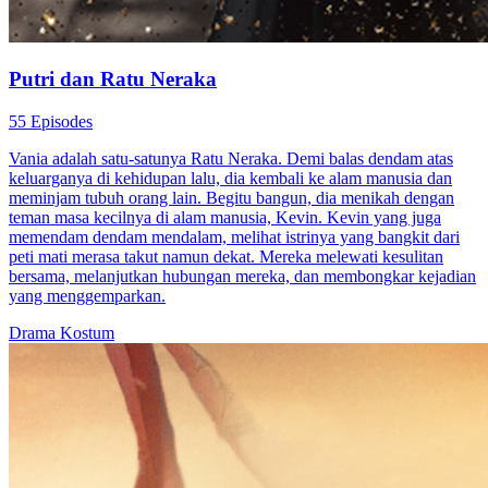
Putri dan Ratu Neraka
55 Episodes
Vania adalah satu-satunya Ratu Neraka. Demi balas dendam atas
keluarganya di kehidupan lalu, dia kembali ke alam manusia dan
meminjam tubuh orang lain. Begitu bangun, dia menikah dengan
teman masa kecilnya di alam manusia, Kevin. Kevin yang juga
memendam dendam mendalam, melihat istrinya yang bangkit dari
peti mati merasa takut namun dekat. Mereka melewati kesulitan
bersama, melanjutkan hubungan mereka, dan membongkar kejadian
yang menggemparkan.
Drama Kostum