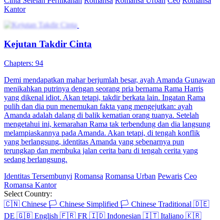
Cinta Setelah Pernikahan
Romansa
Romansa Urban
Ceo
Romansa
Kantor
Kejutan Takdir Cinta
Chapters: 94
Demi mendapatkan mahar berjumlah besar, ayah Amanda Gunawan
menikahkan putrinya dengan seorang pria bernama Rama Harris
yang dikenal idiot. Akan tetapi, takdir berkata lain. Ingatan Rama
pulih dan dia pun menemukan fakta yang mengejutkan: ayah
Amanda adalah dalang di balik kematian orang tuanya. Setelah
mengetahui ini, kemarahan Rama tak terbendung dan dia langsung
melampiaskannya pada Amanda. Akan tetapi, di tengah konflik
yang berlangsung, identitas Amanda yang sebenarnya pun
terungkap dan membuka jalan cerita baru di tengah cerita yang
sedang berlangsung.
Identitas Tersembunyi
Romansa
Romansa Urban
Pewaris
Ceo
Romansa Kantor
Select Country:
🇨🇳
Chinese
🏳️
Chinese Simplified
🏳️
Chinese Traditional
🇩🇪
DE
🇬🇧
English
🇫🇷
FR
🇮🇩
Indonesian
🇮🇹
Italiano
🇰🇷