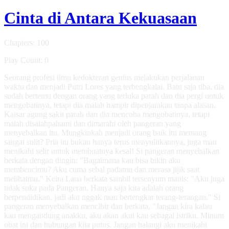
Cinta di Antara Kekuasaan
Chapters: 100
Play Count: 0
Seorang profesi ilmu kedokteran genius melakukan perjalanan
waktu dan menjadi Putri Lores yang terbengkalai. Batu saja tiba, dia
sudah bertemu dengan orang yang terluka parah dan dia pergi untuk
mengobatinya, tetapi dia malah hampir dipenjarakan tanpa alasan.
Kaisar agung sakit parah dan dia mencoba mengobatinya, tetapi
malah disalahpahami dan dimarahi oleh pangeran yang
menyebalkan itu. Mungkinkah menjadi orang baik itu memang
sangat sulit? Pria itu bukan hanya terus menyulitkannya, juga mau
menikahi selir untuk membuatnya kesal! Si pangeran menyebalkan
berkata dengan dingin: "Bagaimana kau bisa bikin aku
membencimu? Aku cuma sebal padamu dan merasa jijik saat
melihatmu." Keira Lana berkata sambil tersenyum manis: "Aku juga
tidak suka pada Pangeran. Hanya saja kita adalah orang
berpendidikan, jadi aku nggak mau bertengkar terang-terangan." Si
pangeran menyebalkan mencibir dan berkata, "Jangan kira kalau
kau mengandung anakku, aku akan akui kau sebagai istriku. Minum
obat ini dan hubungan kita putus. Jangan halangi aku menikahi