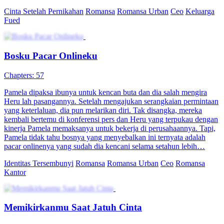
Cinta Setelah Pernikahan
Romansa
Romansa Urban
Ceo
Keluarga
Fued
Bosku Pacar Onlineku
Chapters: 57
Pamela dipaksa ibunya untuk kencan buta dan dia salah mengira
Heru lah pasangannya. Setelah mengajukan serangkaian permintaan
yang keterlaluan, dia pun melarikan diri. Tak disangka, mereka
kembali bertemu di konferensi pers dan Heru yang terpukau dengan
kinerja Pamela memaksanya untuk bekerja di perusahaannya. Tapi,
Pamela tidak tahu bosnya yang menyebalkan ini ternyata adalah
pacar onlinenya yang sudah dia kencani selama setahun lebih…
Identitas Tersembunyi
Romansa
Romansa Urban
Ceo
Romansa
Kantor
Memikirkanmu Saat Jatuh Cinta