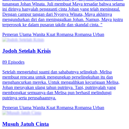
tunangan Johan Winata. Juli membuat Maya tersadar bahwa selama
ini dirinya hanyalah pengganti cinta Johan yang telah meninggal.
Dengan campur tangan dari Nyonya Winata, Maya akhirnya
mengundurkan diri dan meninggalkan Johan. Namun, Maya justru
terperosok ke dalam pusaran takdir dan skandal cinta. "
Pemeran Utama Wanita Kuat
Romansa
Romansa Urban
Jodoh Setelah Krisis
89 Episodes
Setelah mengetahui suami dan sahabatnya selingkuh, Melisa
membuat rencana untuk mengungkap perselingkuhan itu dan
menghancurkan mereka. Untuk mengalihkan kecurigaan Melisa,
Johan merayakan ulang tahun putrinya. Tapi, putrinyalah yang
membongkar semuanya dan Melisa pun berhasil melindungi
putrinya serta perusahaannya.
Pemeran Utama Wanita Kuat
Romansa
Romansa Urban
Musuh Jatuh Cinta