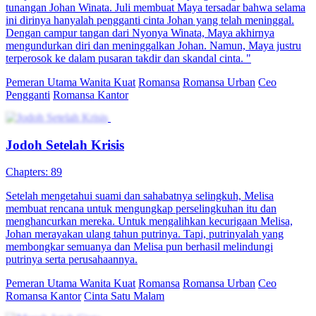
tunangan Johan Winata. Juli membuat Maya tersadar bahwa selama
ini dirinya hanyalah pengganti cinta Johan yang telah meninggal.
Dengan campur tangan dari Nyonya Winata, Maya akhirnya
mengundurkan diri dan meninggalkan Johan. Namun, Maya justru
terperosok ke dalam pusaran takdir dan skandal cinta. "
Pemeran Utama Wanita Kuat
Romansa
Romansa Urban
Ceo
Pengganti
Romansa Kantor
Jodoh Setelah Krisis
Chapters: 89
Setelah mengetahui suami dan sahabatnya selingkuh, Melisa
membuat rencana untuk mengungkap perselingkuhan itu dan
menghancurkan mereka. Untuk mengalihkan kecurigaan Melisa,
Johan merayakan ulang tahun putrinya. Tapi, putrinyalah yang
membongkar semuanya dan Melisa pun berhasil melindungi
putrinya serta perusahaannya.
Pemeran Utama Wanita Kuat
Romansa
Romansa Urban
Ceo
Romansa Kantor
Cinta Satu Malam