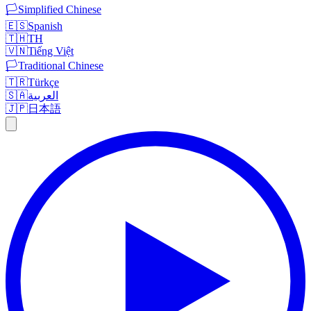
🏳️
Simplified Chinese
🇪🇸
Spanish
🇹🇭
TH
🇻🇳
Tiếng Việt
🏳️
Traditional Chinese
🇹🇷
Türkçe
🇸🇦
العربية
🇯🇵
日本語