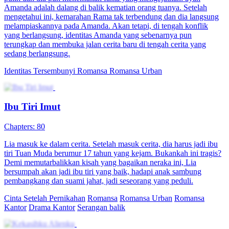
Amanda adalah dalang di balik kematian orang tuanya. Setelah
mengetahui ini, kemarahan Rama tak terbendung dan dia langsung
melampiaskannya pada Amanda. Akan tetapi, di tengah konflik
yang berlangsung, identitas Amanda yang sebenarnya pun
terungkap dan membuka jalan cerita baru di tengah cerita yang
sedang berlangsung.
Identitas Tersembunyi
Romansa
Romansa Urban
Ibu Tiri Imut
Chapters: 80
Lia masuk ke dalam cerita. Setelah masuk cerita, dia harus jadi ibu
tiri Tuan Muda berumur 17 tahun yang kejam. Bukankah ini tragis?
Demi memutarbalikkan kisah yang bagaikan neraka ini, Lia
bersumpah akan jadi ibu tiri yang baik, hadapi anak sambung
pembangkang dan suami jahat, jadi seseorang yang peduli.
Cinta Setelah Pernikahan
Romansa
Romansa Urban
Romansa
Kantor
Drama Kantor
Serangan balik