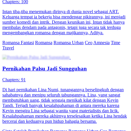
Chapters: 100
Intan tiba-tiba menemukan dirinya di dunia novel sebagai ART.
Keluarga tempat ia bekerja bisa mendengar pikirannya, ini menjadi
sumber komedi dan intrik. Dengan keunikan ini, Intan tidak hanya
membalas dendam pada antagonis, tetapi juga secara tak terduga
mengembangkan romansa dengan majikannya, Aditya.
Romansa Fantasi
Romansa
Romansa Urban
Ceo
Amnesia
Time
Travel
Pernikahan Palsu Jadi Sungguhan
Chapters: 91
Di hari pernikahan Lina Numi, tunangannya berselingkuh dengan
sahabatnya dan menipu seluruh tabungannya. Lina, yang sangat
membutuhkan uang, tidak sengaja menikah kilat dengan Kevin
Tandi. Terjadi banyak kesalahpahaman di antara mereka karena
Kevin mengira Lina sebagai wanita yang materialistis dan licik.
Kesalahpahaman mereka akhirnya terselesaikan ketika Lina hendak
bercerai dan keduanya pun hidup bahagia bersama.