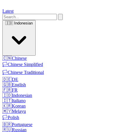
Latest
🇮🇩
Indonesian
🇨🇳
Chinese
🏳️
Chinese Simplified
🏳️
Chinese Traditional
🇩🇪
DE
🇬🇧
English
🇫🇷
FR
🇮🇩
Indonesian
🇮🇹
Italiano
🇰🇷
Korean
🇲🇾
Melayu
🏳️
Polish
🇧🇷
Portuguese
🇷🇺
Russian