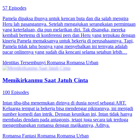
57 Episodes
Pamela dipaksa ibunya untuk kencan buta dan dia salah mengira
Heru lah pasangannya. Setelah mengajukan serangkaian permintaan
yang keterlaluan, dia pun melarikan diri. Tak disangka, mereka
kembali bertemu di konferensi pers dan Heru yang terpukau dengan
kinerja Pamela memaksanya untuk bekerja di perusahaannya. Tapi,
Pamela tidak tahu bosnya yang menyebalkan ini ternyata adalah
pacar onlinenya yang sudah dia kencani selama setahun lebih…
Identitas Tersembunyi
Romansa
Romansa Urban
Memikirkanmu Saat Jatuh Cinta
100 Episodes
Intan tiba-tiba menemukan dirinya di dunia novel sebagai ART.
Keluarga tempat ia bekerja bisa mendengar pikirannya, ini menjadi
sumber komedi dan intrik. Dengan keunikan ini, Intan tidak hanya
membalas dendam pada antagonis, tetapi juga secara tak terduga
mengembangkan romansa dengan majikannya, Aditya.
Romansa Fantasi
Romansa
Romansa Urban