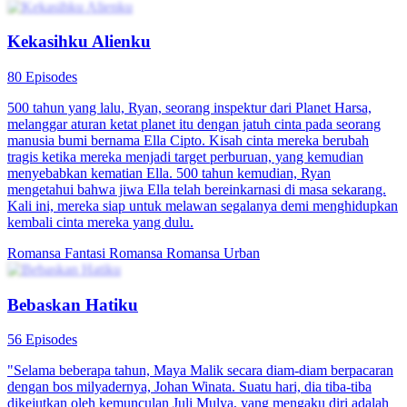
Kekasihku Alienku
80 Episodes
500 tahun yang lalu, Ryan, seorang inspektur dari Planet Harsa,
melanggar aturan ketat planet itu dengan jatuh cinta pada seorang
manusia bumi bernama Ella Cipto. Kisah cinta mereka berubah
tragis ketika mereka menjadi target perburuan, yang kemudian
menyebabkan kematian Ella. 500 tahun kemudian, Ryan
mengetahui bahwa jiwa Ella telah bereinkarnasi di masa sekarang.
Kali ini, mereka siap untuk melawan segalanya demi menghidupkan
kembali cinta mereka yang dulu.
Romansa Fantasi
Romansa
Romansa Urban
Bebaskan Hatiku
56 Episodes
"Selama beberapa tahun, Maya Malik secara diam-diam berpacaran
dengan bos milyadernya, Johan Winata. Suatu hari, dia tiba-tiba
dikejutkan oleh kemunculan Juli Mulya, yang mengaku diri adalah