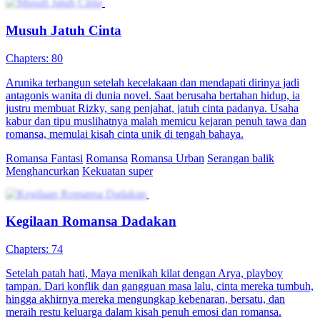
Musuh Jatuh Cinta
Chapters: 80
Arunika terbangun setelah kecelakaan dan mendapati dirinya jadi
antagonis wanita di dunia novel. Saat berusaha bertahan hidup, ia
justru membuat Rizky, sang penjahat, jatuh cinta padanya. Usaha
kabur dan tipu muslihatnya malah memicu kejaran penuh tawa dan
romansa, memulai kisah cinta unik di tengah bahaya.
Romansa Fantasi
Romansa
Romansa Urban
Serangan balik
Menghancurkan
Kekuatan super
Kegilaan Romansa Dadakan
Chapters: 74
Setelah patah hati, Maya menikah kilat dengan Arya, playboy
tampan. Dari konflik dan gangguan masa lalu, cinta mereka tumbuh,
hingga akhirnya mereka mengungkap kebenaran, bersatu, dan
meraih restu keluarga dalam kisah penuh emosi dan romansa.