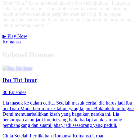
Nona Vina." Keira menekuk alisnya dan melanjutkan, "Pangeran
suka banget bercanda. Anda boleh menikah sesuka hati, aku juga
boleh membawa anakku pergi dan menikah lagi. Kita jangan
halangi satu sama lain. Nanti aku undang Pangeran ke pesta ulang
tahun pertama anakku."
▶
Play Now
Romansa
Related Dramas
Ibu Tiri Imut
80 Episodes
Lia masuk ke dalam cerita. Setelah masuk cerita, dia harus jadi ibu
tiri Tuan Muda berumur 17 tahun yang kejam. Bukankah ini tragis?
Demi memutarbalikkan kisah yang bagaikan neraka ini, Lia
bersumpah akan jadi ibu tiri yang baik, hadapi anak sambung
pembangkang dan suami jahat, jadi seseorang yang peduli.
Cinta Setelah Pernikahan
Romansa
Romansa Urban