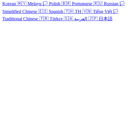
Korean
🇲🇾
Melayu
🏳️
Polish
🇧🇷
Portuguese
🇷🇺
Russian
🏳️
Simplified Chinese
🇪🇸
Spanish
🇹🇭
TH
🇻🇳
Tiếng Việt
🏳️
Traditional Chinese
🇹🇷
Türkçe
🇸🇦
العربية
🇯🇵
日本語