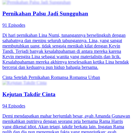
Pernikahan Palsu Jadi Sungguhan
91 Episodes
Di hari pernikahan Lina Numi, tunangannya berselingkuh dengan
sahabatnya dan menipu seluruh tabungannya. Lina, yang sangat
membutuhkan uang, tidak sengaja menikah kilat dengan Kevin
Tandi. Terjadi banyak kesalahpahaman di antara mereka karena
Kevin mengira Lina sebagai wanita yang materialistis dan licik.
Kesalahpahaman mereka akhirnya terselesaikan ketika Lina hendak
bercerai dan keduanya pun hidup bahagia bersama.
Cinta Setelah Pernikahan
Romansa
Romansa Urban
Kejutan Takdir Cinta
94 Episodes
Demi mendapatkan mahar berjumlah besar, ayah Amanda Gunawan
menikahkan putrinya dengan seorang pria bernama Rama Harris
yang dikenal idiot. Akan tetapi, takdir berkata lain. Ingatan Rama
pulih dan dia pun menemukan fakta yang mengejutkan: ayah