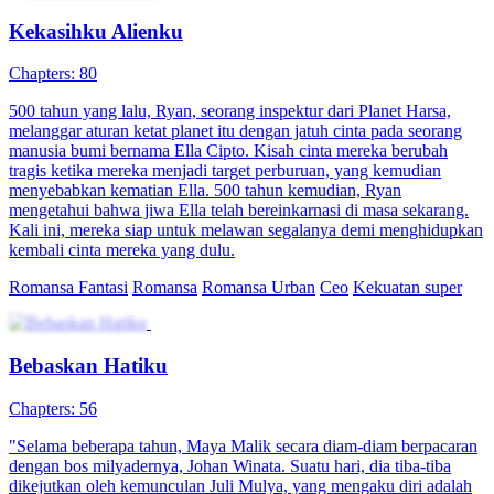
Kekasihku Alienku
Chapters: 80
500 tahun yang lalu, Ryan, seorang inspektur dari Planet Harsa,
melanggar aturan ketat planet itu dengan jatuh cinta pada seorang
manusia bumi bernama Ella Cipto. Kisah cinta mereka berubah
tragis ketika mereka menjadi target perburuan, yang kemudian
menyebabkan kematian Ella. 500 tahun kemudian, Ryan
mengetahui bahwa jiwa Ella telah bereinkarnasi di masa sekarang.
Kali ini, mereka siap untuk melawan segalanya demi menghidupkan
kembali cinta mereka yang dulu.
Romansa Fantasi
Romansa
Romansa Urban
Ceo
Kekuatan super
Bebaskan Hatiku
Chapters: 56
"Selama beberapa tahun, Maya Malik secara diam-diam berpacaran
dengan bos milyadernya, Johan Winata. Suatu hari, dia tiba-tiba
dikejutkan oleh kemunculan Juli Mulya, yang mengaku diri adalah