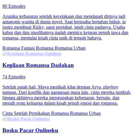
80 Episodes
Arunika terbangun setelah kecelakaan dan mendapati dirinya jadi
antagonis wanita di dunia novel. Saat berusaha bertahan hidup, ia
justru membuat Rizky, sang penjahat, jatuh cinta padanya. Usaha
kabur dan tipu muslihatnya malah memicu kejaran penuh tawa dan
romansa, memulai kisah cinta unik di tengah bahaya.
Romansa Fantasi
Romansa
Romansa Urban
Kegilaan Romansa Dadakan
74 Episodes
Setelah patah hati, Maya menikah kilat dengan Arya, playboy
tampan. Dari konflik dan gangguan masa lalu, cinta mereka tumbuh,
hingga akhirnya mereka mengungkap kebenaran, bersatu, dan
meraih restu keluarga dalam kisah penuh emosi dan romansa.
Cinta Setelah Pernikahan
Romansa
Romansa Urban
Bosku Pacar Onlineku