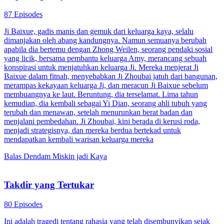
87 Episodes
Ji Baixue, gadis manis dan gemuk dari keluarga kaya, selalu
dimanjakan oleh abang kandungnya. Namun semuanya berubah
apabila dia bertemu dengan Zhong Weilen, seorang pendaki sosial
yang licik, bersama pembantu keluarga Amy, merancang sebuah
konspirasi untuk menjatuhkan keluarga Ji. Mereka menjerat Ji
Baixue dalam fitnah, menyebabkan Ji Zhoubai jatuh dari bangunan,
merampas kekayaan keluarga Ji, dan meracun Ji Baixue sebelum
membuangnya ke laut. Beruntung, dia terselamat. Lima tahun
kemudian, dia kembali sebagai Yi Dian, seorang ahli tubuh yang
terubah dan menawan, setelah menurunkan berat badan dan
menjalani pembedahan. Ji Zhoubai, kini berada di kerusi roda,
menjadi strategisnya, dan mereka berdua bertekad untuk
mendapatkan kembali warisan keluarga mereka
Balas Dendam
Miskin jadi Kaya