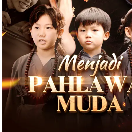
91 Episodes
Tiga tahun lalu, Ye Tian menolak jemputan daripada tiga keluarga
terkemuka di Shangjing demi mempertahankan keluarga Shen.
Namun, keluarga Shen tidak menghargai pengorbanannya dan
malah berusaha untuk menyingkirkannya. Ye Tian, yang
menghabiskan masanya meramal nasib di jalanan daripada bekerja
seperti orang biasa, akhirnya dipaksa untuk bercerai. Kecewa
dengan keluarga Shen, Ye Tian bertekad untuk membuat mereka
sedar siapa yang selama ini diam-diam menyokong mereka. Di
Jamuan Tianji, dia secara terbuka mempermalukan para mahaguru
Taoisme terkemuka dan membatalkan upacara pengambilan murid,
meninggalkan keluarga Shen dalam keputusasaan. Qin Ming
membawa keluarga Shen ke Shangjing untuk mencari Ye Tian,
tetapi Ye Tian dengan mudah mengalahkannya. Dalam
perjalanannya, Ye Tian mendapat tahu lokasi pewaris Lembah
Hantu dan menuju ke Qingzhou. Sementara itu, Shen Qiuyun cuba
mendapatkan bantuan daripada keluarga Chen. Di sebuah acara
lelongan, Chen Xiujie cuba mempermalukan Ye Tian, tetapi
akhirnya, Ye Tian berjaya mengalahkan pewaris Lembah Hantu,
Qianyuan, sekali lagi membuktikan kehebatannya kepada dunia.
Balas Dendam
Miskin jadi Kaya