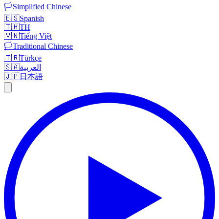
🏳️
Simplified Chinese
🇪🇸
Spanish
🇹🇭
TH
🇻🇳
Tiếng Việt
🏳️
Traditional Chinese
🇹🇷
Türkçe
🇸🇦
العربية
🇯🇵
日本語