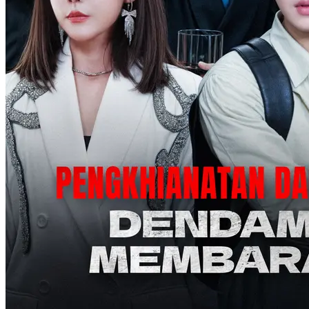
Yanti Sutio, yang tumbuh di panti asuhan, bekerja keras demi
membiayai kuliah dan program doktoral pacarnya, Landi Cahir. Dia
berpikir bahwa setelah Landi bekerja di Grup Yaris, dia akan
melamarnya. Namun, untuk mendekati seorang gadis kaya raya,
Landi malah dengan terang-terangan mempermalukan Yanti di
depan umum dengan melamar gadis kaya tersebut. Landi tidak tahu
bahwa Yanti sebenarnya adalah putri kandung dari keluarga Yaris
yang baru ditemukan kembali setelah lima belas tahun hilang. Sang
ayah, seorang taipan kaya, sedang dalam perjalanan untuk membela
putrinya!
Harem
Kehidupan perkotaan
Drama Keluarga