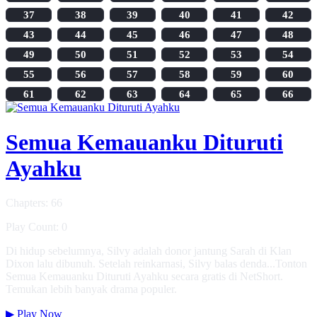
37
38
39
40
41
42
43
44
45
46
47
48
49
50
51
52
53
54
55
56
57
58
59
60
61
62
63
64
65
66
Semua Kemauanku Dituruti
Ayahku
Chapters: 66
Play Count: 0
Di hidup sebelumnya, Silvy adalah donor jantung Sarah di Klan
Dixon lalu dibunuh. Setelah reinkarnasi, Silvy balas denda...Tonton
Semua Kemauanku Dituruti Ayahku secara gratis di NetShort.
Temukan lebih banyak drama populer.
▶
Play Now