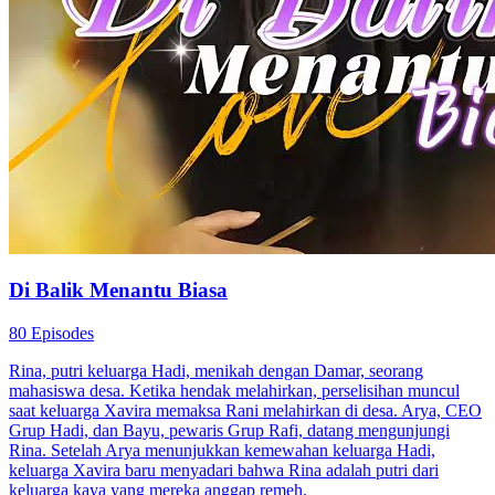
Di Balik Menantu Biasa
80 Episodes
Rina, putri keluarga Hadi, menikah dengan Damar, seorang
mahasiswa desa. Ketika hendak melahirkan, perselisihan muncul
saat keluarga Xavira memaksa Rani melahirkan di desa. Arya, CEO
Grup Hadi, dan Bayu, pewaris Grup Rafi, datang mengunjungi
Rina. Setelah Arya menunjukkan kemewahan keluarga Hadi,
keluarga Xavira baru menyadari bahwa Rina adalah putri dari
keluarga kaya yang mereka anggap remeh.