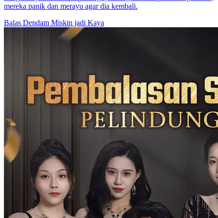
Menjadi Pahlawan Muda
80 Episodes
Keluarga Ye yang diwakili oleh Ye Feng adalah aliran seni bela diri
nombor satu di Lingzhou. Mereka berhasrat untuk bersatu dengan
keluarga Xiao yang diwakili oleh Xiao Ye untuk menentang
pencerobohan seni bela diri lembut dari negara asing. Namun, Xiao
Ye mengkhianati keluarga Ye dan bersekutu dengan orang asing
untuk memusnahkan keluarga Ye! Anak perempuan tunggal Ye
Feng, Ye Wanqiu, sedang mengandung lapan bulan anak lelaki Xiao
Ran. Dengan bantuan Xiao Ye, wakil seni bela diri lembut asing,
Sha Wusheng, membunuh Ye Feng. Ye Wanqiu melarikan diri dan
melahirkan kembar tiga! Guru Besar Tianxuan dari Kuil Naga Emas
meramalkan kedatangan orang yang ditakdirkan untuk
menyelamatkan seni bela diri Lingzhou. Beliau membawa kembar