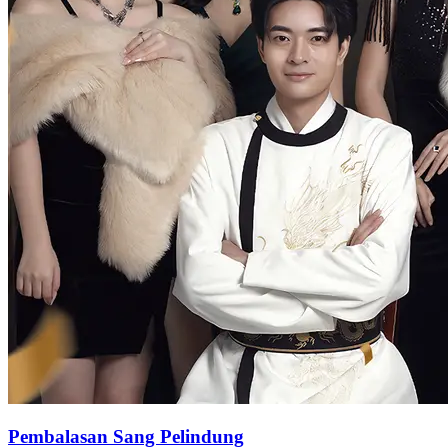
tiga itu ke Kuil Naga Emas untuk dibesarkan. Murid-murid keluarga
Ye yang berada di luar, Wang Yangming dan Li Zhendong, kembali
tepat pada masanya untuk mengusir Sha Wusheng dan
menyelamatkan nyawa Ye Wanqiu. Setelah sedar, Ye Wanqiu
bersumpah untuk bermusuhan dengan keluarga Xiao dan berjanji
untuk memulihkan kegemilangan keluarga Ye dalam pertukaran seni
bela diri Lingzhou tujuh tahun kemudian, membuktikan kepada
orang asing bahawa keluarga Ye di Lingzhou tidak mudah
dijatuhkan! Tujuh tahun kemudian, di pertukaran seni bela diri
Lingzhou, semua aliran seni bela diri Lingzhou kalah berturut-turut
kepada Sha Wusheng. Ketika semua orang berputus asa, kembar
tiga keluarga Ye muncul secara mengejut, mempertahankan maruah
seni bela diri Lingzhou!
Identiti Rahsia
Balas Dendam