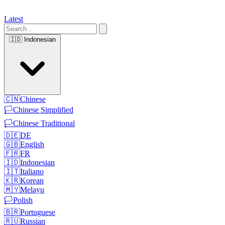
Latest
🇮🇩
Indonesian
🇨🇳
Chinese
🏳️
Chinese Simplified
🏳️
Chinese Traditional
🇩🇪
DE
🇬🇧
English
🇫🇷
FR
🇮🇩
Indonesian
🇮🇹
Italiano
🇰🇷
Korean
🇲🇾
Melayu
🏳️
Polish
🇧🇷
Portuguese
🇷🇺
Russian