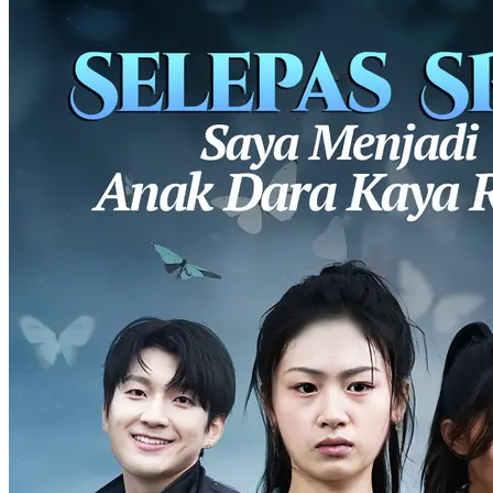
Pengkhianatan Darah, Dendam Membara
61 Episodes
Jiang Chen, anak hilang keluarga Jiang, akhirnya ditemukan dan
dibawa pulang setelah bertahun-tahun. Namun, dia mendapati ada
seorang anak angkat, Jiang Wan, yang sebaya dengannya. Setelah
kembali ke keluarga Jiang, Jiang Chen dalam keadaan lemah dan
kesihatannya rapuh. Ibu bapanya meminta Jiang Wan untuk
memberikan transfusi darah kepadanya, namun dia secara diam-
diam memberikan darahnya kepada Jiang Wan. Jiang Wan, yang
tidak bersyukur, mula mensabotajnya di setiap peluang,
menyebabkan kasih sayang keluarga terhadapnya semakin pudar.
Akhirnya, dia dihalau keluar dari keluarga Jiang dan Jiang Group.