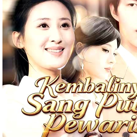
Takdir yang Tertukar
80 Episodes
Ini adalah tragedi tentang rahasia yang telah disembunyikan sejak
lama, kehidupan yang secara diam-diam ditukar. Sonia, putri sulung
Keluarga Yadi yang kaya raya, telah ditukar oleh seorang pelayan
dengan anak perempuannya sendiri. Dalam semalam, Sonia—yang
seharusnya menjadi putri kaya raya yang dimanjakan—jatuh
menjadi anak perempuan pelayan dan sejak kecil hidup menderita.
Sementara itu, anak perempuan pelayan yang seharusnya hidup
dalam kemiskinan mendadak jadi putri sulung yang disayangi
banyak orang. Dalam sebuah kebetulan, Sonia menyelamatkan ibu
kandungnya, Livia Yadi. Karena hal itu, Livia menghargainya dan
membawanya masuk ke dalam Keluarga Yadi. Namun, ibunya, si
pelayan yang bernama Chika, takut kebenaran akan terbongkar. Jadi
dia memfitnah Sonia. Tak hanya itu, Cindy—yang tanpa sengaja
mengetahui bahwa dirinya adalah putri kaya palsu—juga takut
identitas aslinya terungkap. Akibatnya, ia pun bersatu dengan
menantu Keluarga Yadi, Denny, untuk diam-diam meracuni dan
membunuh Livia sambil berulang kali memfitnah Sonia, hingga
ibunya, Livia, salah paham pada Sonia! Untungnya, anak angkat
Keluarga Yadi, Hendra, hadir untuk membantu Sonia mencari