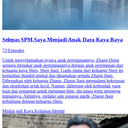
Selepas SPM,Saya Menjadi Anak Dara Kaya Raya
73 Episodes
Untuk menyelamatkan nyawa anak perempuannya, Zhang Dong
sengaja menukar anak perempuannya dengan anak perempuan dari
keluarga kaya Shen, Shen Jiaqi. Gadis muda dari keluarga Shen itu
kemudian diambil angkat dan dinamakan semula Zhang Jiaqi.
Dibesarkan oleh keluarga Zhang, Zhang Jiaqi mengalami kekerasan
dan eksploitasi sejak kecil. Namun, didorong oleh kehendak yang
kuat dan semangat untuk menuntut ilmu, dia tanpa jemu mengejar
impiannya. Akhirnya, melalui satu putaran takdir, Zhang Jiaqi
terhubung dengan keluarga Shen.
Miskin jadi Kaya
Kelainan Identiti