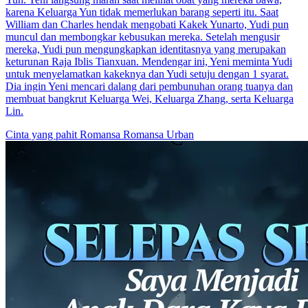
karena Keluarga Yun tidak memerlukan barang seperti itu. Saat
William dan Charles hendak mengobati Kakek Yunarto, Yudi pun
muncul dan membongkar kebusukan mereka. Setelah mengusir
mereka, Yudi pun mengungkapkan identitasnya yang merupakan
keturunan Raja Iblis Tianxuan. Mendengar ini, Yeni meminta Yudi
untuk menyelamatkan kakeknya dan Yudi setuju dengan 1 syarat.
Dia ingin Yeni mencari dalang dari pembunuhan orang tuanya dan
membuat bangkrut Keluarga Wei, Keluarga Zhang, serta Keluarga
Lin.
Cinta yang pahit
Romansa
Romansa Urban