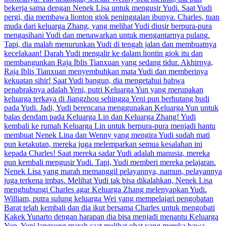
bekerja sama dengan Nenek Lisa untuk mengusir Yudi. Saat Yudi
pergi, dia membawa lionton giok peninggalan ibunya. Charles, tuan
muda dari keluarga Zhang, yang melihat Yudi diusir berpura-pura
mengasihani Yudi dan menawarkan untuk mengantarnya pulang.
Tapi, dia malah menurunkan Yudi di tengah jalan dan membuatnya
kecelakaan! Darah Yudi mengalir ke dalam liontin giok itu dan
membangunkan Raja Iblis Tianxuan yang sedang tidur. Akhirnya,
Raja Iblis Tianxuan menyembuhkan mata Yudi dan memberinya
kekuatan sihir! Saat Yudi bangun, dia mengetahui bahwa
penabraknya adalah Yeni, putri Keluarga Yun yang merupakan
keluarga terkaya di Jiangzhou sehingga Yeni pun berhutang budi
pada Yudi. Jadi, Yudi berencana menggunakan Keluarga Yun untuk
balas dendam pada Keluarga Lin dan Keluarga Zhang! Yudi
kembali ke rumah Keluarga Lin untuk berpura-pura menjadi hantu
membuat Nenek Lina dan Wenny yang mengira Yudi sudah mati
pun ketakutan, mereka juga melemparkan semua kesalahan ini
kepada Charles! Saat mereka sadar Yudi adalah manusia, mereka
pun kembali mengusir Yudi. Tapi, Yudi memberi mereka pelajaran.
Nenek Lisa yang marah memanggil pelayannya, namun, pelayannya
juga terkena imbas. Melihat Yudi tak bisa dikalahkan, Nenek Lisa
menghubungi Charles agar Keluarga Zhang melenyapkan Yudi.
William, putra sulung keluarga Wei yang mempelajari pengobatan
Barat telah kembali dan dia ikut bersama Charles untuk mengobati
Kakek Yunarto dengan harapan dia bisa menjadi menantu Keluarga
Yun. Yeni langsung marah saat melihat obat yang mereka bawa,