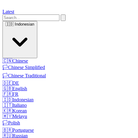
Latest
🇮🇩
Indonesian
🇨🇳
Chinese
🏳️
Chinese Simplified
🏳️
Chinese Traditional
🇩🇪
DE
🇬🇧
English
🇫🇷
FR
🇮🇩
Indonesian
🇮🇹
Italiano
🇰🇷
Korean
🇲🇾
Melayu
🏳️
Polish
🇧🇷
Portuguese
🇷🇺
Russian