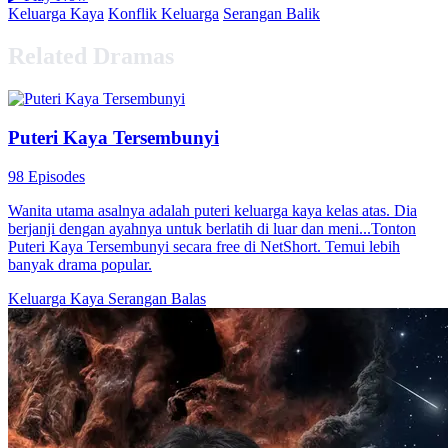
Keluarga Kaya
Konflik Keluarga
Serangan Balik
Related Dramas
Puteri Kaya Tersembunyi
98 Episodes
Wanita utama asalnya adalah puteri keluarga kaya kelas atas. Dia
berjanji dengan ayahnya untuk berlatih di luar dan meni...Tonton
Puteri Kaya Tersembunyi secara free di NetShort. Temui lebih
banyak drama popular.
Keluarga Kaya
Serangan Balas