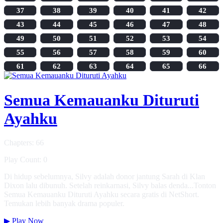
37
38
39
40
41
42
43
44
45
46
47
48
49
50
51
52
53
54
55
56
57
58
59
60
61
62
63
64
65
66
Semua Kemauanku Dituruti
Ayahku
Chapters: 66
Play Count: 0
Di hidup sebelumnya, Silvy adalah donor jantung Sarah di Klan
Dixon lalu dibunuh. Setelah reinkarnasi, Silvy balas denda...Tonton
Semua Kemauanku Dituruti Ayahku secara gratis di NetShort.
Temukan lebih banyak drama populer.
▶
Play Now