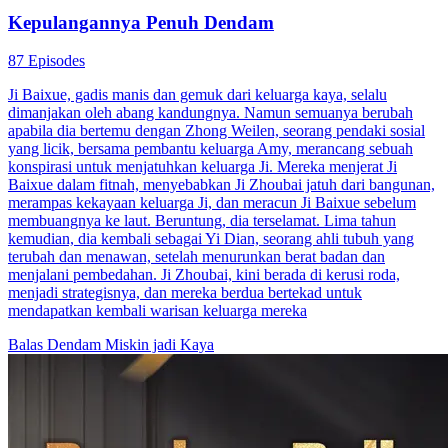
Kepulangannya Penuh Dendam
87 Episodes
Ji Baixue, gadis manis dan gemuk dari keluarga kaya, selalu
dimanjakan oleh abang kandungnya. Namun semuanya berubah
apabila dia bertemu dengan Zhong Weilen, seorang pendaki sosial
yang licik, bersama pembantu keluarga Amy, merancang sebuah
konspirasi untuk menjatuhkan keluarga Ji. Mereka menjerat Ji
Baixue dalam fitnah, menyebabkan Ji Zhoubai jatuh dari bangunan,
merampas kekayaan keluarga Ji, dan meracun Ji Baixue sebelum
membuangnya ke laut. Beruntung, dia terselamat. Lima tahun
kemudian, dia kembali sebagai Yi Dian, seorang ahli tubuh yang
terubah dan menawan, setelah menurunkan berat badan dan
menjalani pembedahan. Ji Zhoubai, kini berada di kerusi roda,
menjadi strategisnya, dan mereka berdua bertekad untuk
mendapatkan kembali warisan keluarga mereka
Balas Dendam
Miskin jadi Kaya