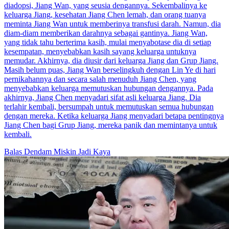
diadopsi, Jiang Wan, yang seusia dengannya. Sekembalinya ke
keluarga Jiang, kesehatan Jiang Chen lemah, dan orang tuanya
meminta Jiang Wan untuk memberinya transfusi darah. Namun, dia
diam-diam memberikan darahnya sebagai gantinya. Jiang Wan,
yang tidak tahu berterima kasih, mulai menyabotase dia di setiap
kesempatan, menyebabkan kasih sayang keluarga untuknya
memudar. Akhirnya, dia diusir dari keluarga Jiang dan Grup Jiang.
Masih belum puas, Jiang Wan berselingkuh dengan Lin Ye di hari
pernikahannya dan secara salah menuduh Jiang Chen, yang
menyebabkan keluarga memutuskan hubungan dengannya. Pada
akhirnya, Jiang Chen menyadari sifat asli keluarga Jiang. Dia
terlahir kembali, bersumpah untuk memutuskan semua hubungan
dengan mereka. Ketika keluarga Jiang menyadari betapa pentingnya
Jiang Chen bagi Grup Jiang, mereka panik dan memintanya untuk
kembali.
Balas Dendam
Miskin Jadi Kaya