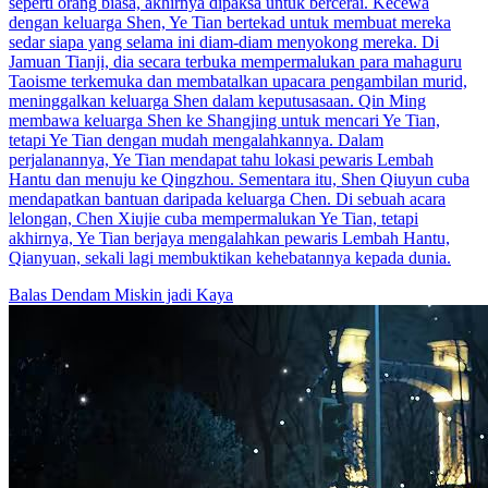
seperti orang biasa, akhirnya dipaksa untuk bercerai. Kecewa
dengan keluarga Shen, Ye Tian bertekad untuk membuat mereka
sedar siapa yang selama ini diam-diam menyokong mereka. Di
Jamuan Tianji, dia secara terbuka mempermalukan para mahaguru
Taoisme terkemuka dan membatalkan upacara pengambilan murid,
meninggalkan keluarga Shen dalam keputusasaan. Qin Ming
membawa keluarga Shen ke Shangjing untuk mencari Ye Tian,
tetapi Ye Tian dengan mudah mengalahkannya. Dalam
perjalanannya, Ye Tian mendapat tahu lokasi pewaris Lembah
Hantu dan menuju ke Qingzhou. Sementara itu, Shen Qiuyun cuba
mendapatkan bantuan daripada keluarga Chen. Di sebuah acara
lelongan, Chen Xiujie cuba mempermalukan Ye Tian, tetapi
akhirnya, Ye Tian berjaya mengalahkan pewaris Lembah Hantu,
Qianyuan, sekali lagi membuktikan kehebatannya kepada dunia.
Balas Dendam
Miskin jadi Kaya