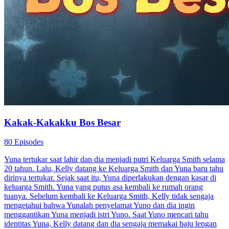
Kakak-Kakakku Bos Besar
80 Episodes
Yuna tertukar saat lahir dan dia menjadi putri Keluarga Smith selama
20 tahun. Lalu, Kelly datang ke Keluarga Smith dan Yuna baru tahu
dirinya tertukar. Sejak saat itu, Yuna diperlakukan dengan kasar di
keluarga Smith. Yuna yang putus asa kembali ke rumah orang
tuanya. Sebelum kembali ke Keluarga Smith, Kelly tidak sengaja
mengetahui bahwa Yunalah penyelamat Yuno dan dia ingin
menggantikan Yuna menjadi istri Yuno. Saat Yuno mencari tahu
identitas Yuna, Kelly datang dan dia sengaja memakai baju lengan