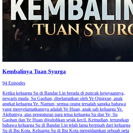
Kembalinya Tuan Syurga
94 Episodes
Ketika keluarga Su di Bandar Lin berada di puncak kejayaannya,
pewaris muda, Su Gaohan, diselamatkan oleh Ye Qingxue, anak
angkat keluarga Ye. Namun, semua orang tersalah sangka bahawa
yang menyelamatkannya adalah Ye Huan, anak sah keluarga Ye.
Akibatnya, atas pengaturan para tetua keluarga Su dan Ye, Su
Gaohan dan Ye Huan dijodohkan sejak kecil. Kemudian, terungkap
bahawa keluarga Su di Bandar Lin telah lama berpisah dari keluarga
Su di Ibu Kota. Keluarga Su di Ibu Kota mengidamkan sebuah peta