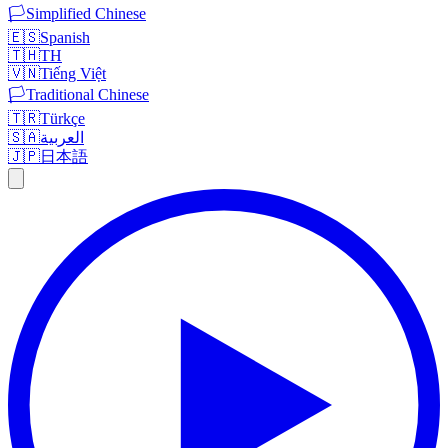
🏳️
Simplified Chinese
🇪🇸
Spanish
🇹🇭
TH
🇻🇳
Tiếng Việt
🏳️
Traditional Chinese
🇹🇷
Türkçe
🇸🇦
العربية
🇯🇵
日本語