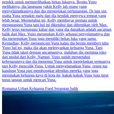
pendek untuk memperlihatkan bekas lukanya. Begitu Yuno
melihatnya, dia langsung yakin Kelly lah orang yang
menyelamatkannya dan dia mengajukan pertunangan. Di lain sisi,
usaha Yuna semakin maju dan dia hendak menyewa tempat yang
lebih besar. Mengetahui ini, Kelly membayar preman untuk
mengganggu Yuna tapi hal ini diketahui dan dihentikan oleh Max.
Kelly terus menunggu kabar dan yang dia dapatkan adalah ancaman
balik dari Max. Yuno meragukan Kelly sebagai penyelamatnya dan
dia menemukan Yuna juga memiliki bekas luka yang sama.
Kemudian, Kelly mengancam Yuna kalau dia berani memberi tahu
Yuno hal ini, maka dia akan melenyapkan keluarga Yuna. Tapi,
Yuna tidak takut dengan ancamannya, malahan dia meminta toko
dan modal dari Kelly. Namun, Yuno sudah mengetahui
kebenarannya dan dia menemui Yuna untuk menjelaskan semuanya
tapi Kelly menculik Yuna. Untuk menyelamatkan Yuna, orang tua
kandung Yuna pun membongkar identitas mereka yang juga
merupakan keluarga kaya di kota itu, kakak-kakak Yuna juga turut
turun tangan untuk mencari Yuna.
Romansa Urban
Keluarga Fued
Serangan balik