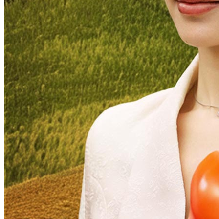
73 Episodes
Untuk menyelamatkan nyawa anak perempuannya, Zhang Dong
sengaja menukar anak perempuannya dengan anak perempuan dari
keluarga kaya Shen, Shen Jiaqi. Gadis muda dari keluarga Shen itu
kemudian diambil angkat dan dinamakan semula Zhang Jiaqi.
Dibesarkan oleh keluarga Zhang, Zhang Jiaqi mengalami kekerasan
dan eksploitasi sejak kecil. Namun, didorong oleh kehendak yang
kuat dan semangat untuk menuntut ilmu, dia tanpa jemu mengejar
impiannya. Akhirnya, melalui satu putaran takdir, Zhang Jiaqi
terhubung dengan keluarga Shen.
Miskin jadi Kaya
Kelainan Identiti