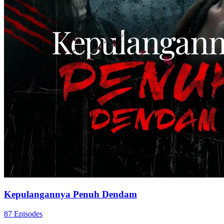
Kakak-Kakakku Bos Besar
80 Episodes
Yuna tertukar saat lahir dan dia menjadi putri Keluarga Smith selama
20 tahun. Lalu, Kelly datang ke Keluarga Smith dan Yuna baru tahu
dirinya tertukar. Sejak saat itu, Yuna diperlakukan dengan kasar di