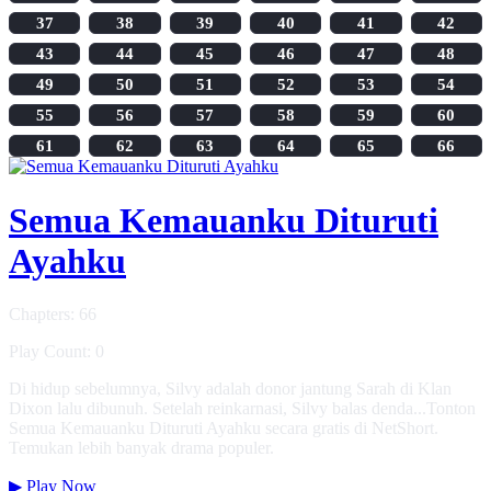
37
38
39
40
41
42
43
44
45
46
47
48
49
50
51
52
53
54
55
56
57
58
59
60
61
62
63
64
65
66
Semua Kemauanku Dituruti
Ayahku
Chapters: 66
Play Count: 0
Di hidup sebelumnya, Silvy adalah donor jantung Sarah di Klan
Dixon lalu dibunuh. Setelah reinkarnasi, Silvy balas denda...Tonton
Semua Kemauanku Dituruti Ayahku secara gratis di NetShort.
Temukan lebih banyak drama populer.
▶
Play Now