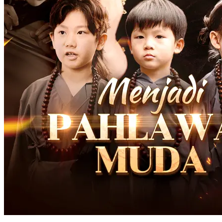
Putera Kecil: Strategi Purba dalam Dunia Moden
61 Episodes
Seorang putera mahkota dari Dinasti Selatan yang berusia seribu
tahun, akibat kemalangan ketika mabuk, mendapati jiwanya
berpindah ke tubuh seorang budak lelaki enam tahun dari keluarga
Nan di zaman moden. Terhumban ke dunia yang sama sekali asing,
dia bukan sahaja perlu menyesuaikan diri dengan kehidupan
kontemporari, malah terpaksa mengharungi dinamik keluarga
barunya yang rumit - pakcik-pakcik yang saling bersengketa,
sepupu-sepupu yang dipenuhi iri hati - semuanya menariknya ke
dalam perebutan kuasa yang tidak kelihatan. Namun, dengan
kebijaksanaan melebihi usianya, ketenangan yang tidak berbelah
bahagi, serta bakat luar biasa dalam puisi dan strategi, bekas putera
yang mahir dalam intrik istana ini dengan licin menyelesaikan krisis
dalam setiap konflik keluarga. Dengan bijak mengimbangi kuasa-
kuasa yang bercanggah sambil menyembunyikan kepintarannya di
sebalik keluguan kanak-kanak, akhirnya dia berjaya mengukuhkan
kedudukannya dalam keluarga. Insight tajam dan keikhlasan luar
biasanya berjaya memenangi hati dan sokongan padu daripada
matriark keluarga.
Pertarungan Pewarisan
Fantasi
Tempat kerja