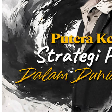
membuat Nenek Lina dan Wenny yang mengira Yudi sudah mati
pun ketakutan, mereka juga melemparkan semua kesalahan ini
kepada Charles! Saat mereka sadar Yudi adalah manusia, mereka
pun kembali mengusir Yudi. Tapi, Yudi memberi mereka pelajaran.
Nenek Lisa yang marah memanggil pelayannya, namun, pelayannya
juga terkena imbas. Melihat Yudi tak bisa dikalahkan, Nenek Lisa
menghubungi Charles agar Keluarga Zhang melenyapkan Yudi.
William, putra sulung keluarga Wei yang mempelajari pengobatan
Barat telah kembali dan dia ikut bersama Charles untuk mengobati
Kakek Yunarto dengan harapan dia bisa menjadi menantu Keluarga
Yun. Yeni langsung marah saat melihat obat yang mereka bawa,
karena Keluarga Yun tidak memerlukan barang seperti itu. Saat
William dan Charles hendak mengobati Kakek Yunarto, Yudi pun
muncul dan membongkar kebusukan mereka. Setelah mengusir
mereka, Yudi pun mengungkapkan identitasnya yang merupakan
keturunan Raja Iblis Tianxuan. Mendengar ini, Yeni meminta Yudi
untuk menyelamatkan kakeknya dan Yudi setuju dengan 1 syarat.
Dia ingin Yeni mencari dalang dari pembunuhan orang tuanya dan
membuat bangkrut Keluarga Wei, Keluarga Zhang, serta Keluarga
Lin.
Cinta yang pahit
Romansa
Romansa Urban