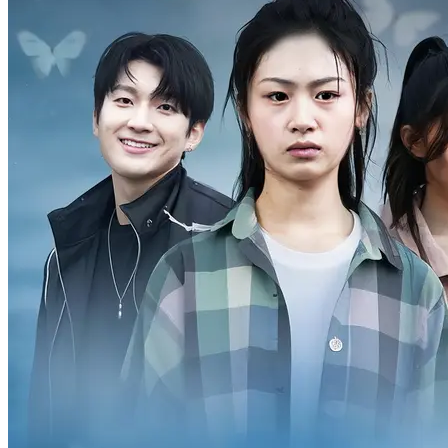
Keluarga Ye yang diwakili oleh Ye Feng adalah aliran seni bela diri
nombor satu di Lingzhou. Mereka berhasrat untuk bersatu dengan
keluarga Xiao yang diwakili oleh Xiao Ye untuk menentang
pencerobohan seni bela diri lembut dari negara asing. Namun, Xiao
Ye mengkhianati keluarga Ye dan bersekutu dengan orang asing
untuk memusnahkan keluarga Ye! Anak perempuan tunggal Ye
Feng, Ye Wanqiu, sedang mengandung lapan bulan anak lelaki Xiao
Ran. Dengan bantuan Xiao Ye, wakil seni bela diri lembut asing,
Sha Wusheng, membunuh Ye Feng. Ye Wanqiu melarikan diri dan
melahirkan kembar tiga! Guru Besar Tianxuan dari Kuil Naga Emas
meramalkan kedatangan orang yang ditakdirkan untuk
menyelamatkan seni bela diri Lingzhou. Beliau membawa kembar
tiga itu ke Kuil Naga Emas untuk dibesarkan. Murid-murid keluarga
Ye yang berada di luar, Wang Yangming dan Li Zhendong, kembali
tepat pada masanya untuk mengusir Sha Wusheng dan
menyelamatkan nyawa Ye Wanqiu. Setelah sedar, Ye Wanqiu
bersumpah untuk bermusuhan dengan keluarga Xiao dan berjanji
untuk memulihkan kegemilangan keluarga Ye dalam pertukaran seni
bela diri Lingzhou tujuh tahun kemudian, membuktikan kepada
orang asing bahawa keluarga Ye di Lingzhou tidak mudah
dijatuhkan! Tujuh tahun kemudian, di pertukaran seni bela diri
Lingzhou, semua aliran seni bela diri Lingzhou kalah berturut-turut
kepada Sha Wusheng. Ketika semua orang berputus asa, kembar
tiga keluarga Ye muncul secara mengejut, mempertahankan maruah
seni bela diri Lingzhou!