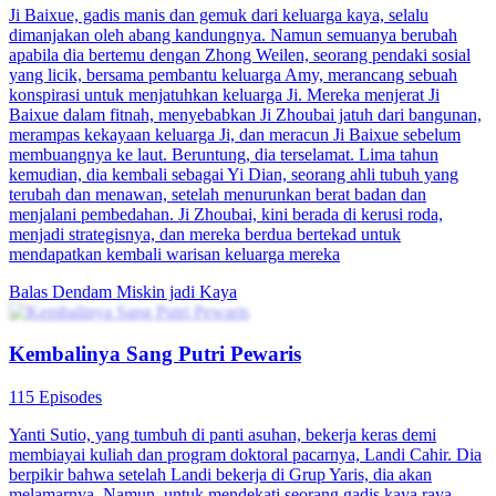
keluarga Smith. Yuna yang putus asa kembali ke rumah orang
tuanya. Sebelum kembali ke Keluarga Smith, Kelly tidak sengaja
mengetahui bahwa Yunalah penyelamat Yuno dan dia ingin
menggantikan Yuna menjadi istri Yuno. Saat Yuno mencari tahu
identitas Yuna, Kelly datang dan dia sengaja memakai baju lengan
pendek untuk memperlihatkan bekas lukanya. Begitu Yuno
melihatnya, dia langsung yakin Kelly lah orang yang
menyelamatkannya dan dia mengajukan pertunangan. Di lain sisi,
usaha Yuna semakin maju dan dia hendak menyewa tempat yang
lebih besar. Mengetahui ini, Kelly membayar preman untuk
mengganggu Yuna tapi hal ini diketahui dan dihentikan oleh Max.
Kelly terus menunggu kabar dan yang dia dapatkan adalah ancaman
balik dari Max. Yuno meragukan Kelly sebagai penyelamatnya dan
dia menemukan Yuna juga memiliki bekas luka yang sama.
Kemudian, Kelly mengancam Yuna kalau dia berani memberi tahu
Yuno hal ini, maka dia akan melenyapkan keluarga Yuna. Tapi,
Yuna tidak takut dengan ancamannya, malahan dia meminta toko
dan modal dari Kelly. Namun, Yuno sudah mengetahui
kebenarannya dan dia menemui Yuna untuk menjelaskan semuanya
tapi Kelly menculik Yuna. Untuk menyelamatkan Yuna, orang tua
kandung Yuna pun membongkar identitas mereka yang juga
merupakan keluarga kaya di kota itu, kakak-kakak Yuna juga turut
turun tangan untuk mencari Yuna.
Romansa Urban
Keluarga Fued
Serangan balik