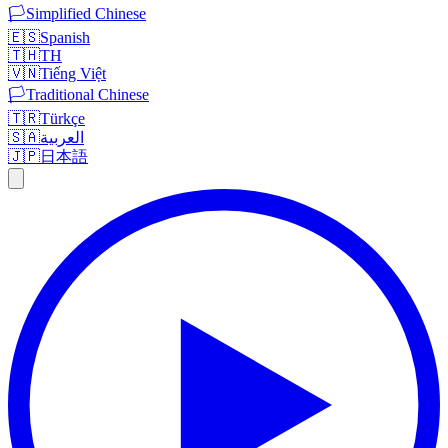
🏳️
Simplified Chinese
🇪🇸
Spanish
🇹🇭
TH
🇻🇳
Tiếng Việt
🏳️
Traditional Chinese
🇹🇷
Türkçe
🇸🇦
العربية
🇯🇵
日本語