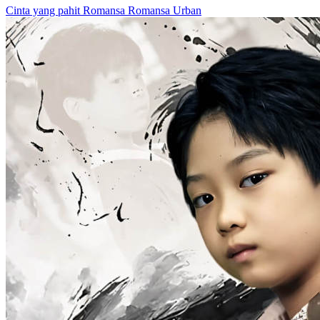
Menantu Dengan Kekuatan Sihir
60 Episodes
3 tahun lalu, Keluarga Ye bangkrut. Jadi, Yudi, si putra sulung pun
menikah dengan Keluarga Lin. Istrinya yang bernama Wenny buta,
agar istrinya bisa melihat kembali, Yudi pun mendonorkan
korneanya. Tak disangka, setelah Wenny bisa melihat, dia pun
bekerja sama dengan Nenek Lisa untuk mengusir Yudi. Saat Yudi
pergi, dia membawa lionton giok peninggalan ibunya. Charles, tuan
muda dari keluarga Zhang, yang melihat Yudi diusir berpura-pura
mengasihani Yudi dan menawarkan untuk mengantarnya pulang.
Tapi, dia malah menurunkan Yudi di tengah jalan dan membuatnya
kecelakaan! Darah Yudi mengalir ke dalam liontin giok itu dan
membangunkan Raja Iblis Tianxuan yang sedang tidur. Akhirnya,
Raja Iblis Tianxuan menyembuhkan mata Yudi dan memberinya
kekuatan sihir! Saat Yudi bangun, dia mengetahui bahwa
penabraknya adalah Yeni, putri Keluarga Yun yang merupakan
keluarga terkaya di Jiangzhou sehingga Yeni pun berhutang budi
pada Yudi. Jadi, Yudi berencana menggunakan Keluarga Yun untuk
balas dendam pada Keluarga Lin dan Keluarga Zhang! Yudi
kembali ke rumah Keluarga Lin untuk berpura-pura menjadi hantu