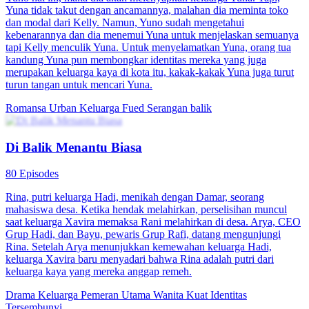
Erik, putra Keluarga Seno yang telah lama hilang, kembali
ditemukan oleh Keluarga Seno. Namun, putra angkat Keluarga
Seno, Edy, karena takut Erik mencuri kasih sayangnya, Edy terus
menjebaknya, membuat anggota Keluarga Seno membencinya. Erik
akhirnya dibakar hidup-hidup oleh kakaknya sendiri. Anehnya, Erik
terlahir kembali lima tahun sebelumnya pada hari Keluarga Seno
mengirimnya ke desa. Dalam kehidupan keduanya ini, Erik
memutuskan untuk putus semua hubungan dengan Keluarga Seno
dan bertani di desa. Dia tanpa sengaja menemukan sumur ajaib. Erik
menggunakan sumur tersebut untuk menanam buah-buahan,
sayuran, dan herbal berkualitas tinggi, mencapai kebangkitan dan
kesuksesan besar dalam pertanian. Pada sebuah lelang, Erik secara
terang-terangan mempermalukan dan memutuskan hubungan
dengan Keluarga Seno, mengungkap konspirasi putra angkatnya.
Akhirnya, sumur ajaib itu menyatu dengan dirinya sendiri,
membawanya sukses dalam karier dan cinta. Sementara Keluarga
Seno, yang pernah menindasnya, hancur lebur karena perselisihan
internal.
Urban