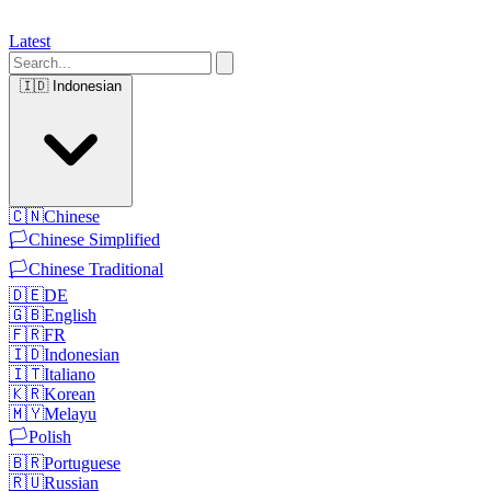
Latest
🇮🇩
Indonesian
🇨🇳
Chinese
🏳️
Chinese Simplified
🏳️
Chinese Traditional
🇩🇪
DE
🇬🇧
English
🇫🇷
FR
🇮🇩
Indonesian
🇮🇹
Italiano
🇰🇷
Korean
🇲🇾
Melayu
🏳️
Polish
🇧🇷
Portuguese
🇷🇺
Russian