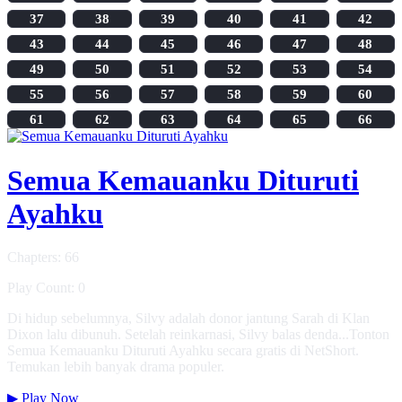
37
38
39
40
41
42
43
44
45
46
47
48
49
50
51
52
53
54
55
56
57
58
59
60
61
62
63
64
65
66
Semua Kemauanku Dituruti
Ayahku
Chapters: 66
Play Count: 0
Di hidup sebelumnya, Silvy adalah donor jantung Sarah di Klan
Dixon lalu dibunuh. Setelah reinkarnasi, Silvy balas denda...Tonton
Semua Kemauanku Dituruti Ayahku secara gratis di NetShort.
Temukan lebih banyak drama populer.
▶
Play Now