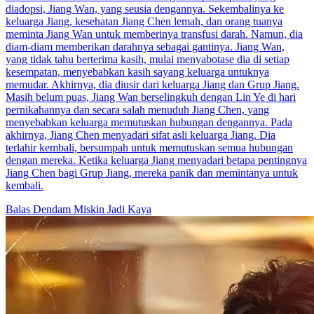
diadopsi, Jiang Wan, yang seusia dengannya. Sekembalinya ke
keluarga Jiang, kesehatan Jiang Chen lemah, dan orang tuanya
meminta Jiang Wan untuk memberinya transfusi darah. Namun, dia
diam-diam memberikan darahnya sebagai gantinya. Jiang Wan,
yang tidak tahu berterima kasih, mulai menyabotase dia di setiap
kesempatan, menyebabkan kasih sayang keluarga untuknya
memudar. Akhirnya, dia diusir dari keluarga Jiang dan Grup Jiang.
Masih belum puas, Jiang Wan berselingkuh dengan Lin Ye di hari
pernikahannya dan secara salah menuduh Jiang Chen, yang
menyebabkan keluarga memutuskan hubungan dengannya. Pada
akhirnya, Jiang Chen menyadari sifat asli keluarga Jiang. Dia
terlahir kembali, bersumpah untuk memutuskan semua hubungan
dengan mereka. Ketika keluarga Jiang menyadari betapa pentingnya
Jiang Chen bagi Grup Jiang, mereka panik dan memintanya untuk
kembali.
Balas Dendam
Miskin Jadi Kaya