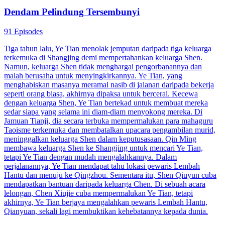
Dendam Pelindung Tersembunyi
91 Episodes
Tiga tahun lalu, Ye Tian menolak jemputan daripada tiga keluarga
terkemuka di Shangjing demi mempertahankan keluarga Shen.
Namun, keluarga Shen tidak menghargai pengorbanannya dan
malah berusaha untuk menyingkirkannya. Ye Tian, yang
menghabiskan masanya meramal nasib di jalanan daripada bekerja
seperti orang biasa, akhirnya dipaksa untuk bercerai. Kecewa
dengan keluarga Shen, Ye Tian bertekad untuk membuat mereka
sedar siapa yang selama ini diam-diam menyokong mereka. Di
Jamuan Tianji, dia secara terbuka mempermalukan para mahaguru
Taoisme terkemuka dan membatalkan upacara pengambilan murid,
meninggalkan keluarga Shen dalam keputusasaan. Qin Ming
membawa keluarga Shen ke Shangjing untuk mencari Ye Tian,
tetapi Ye Tian dengan mudah mengalahkannya. Dalam
perjalanannya, Ye Tian mendapat tahu lokasi pewaris Lembah
Hantu dan menuju ke Qingzhou. Sementara itu, Shen Qiuyun cuba
mendapatkan bantuan daripada keluarga Chen. Di sebuah acara
lelongan, Chen Xiujie cuba mempermalukan Ye Tian, tetapi
akhirnya, Ye Tian berjaya mengalahkan pewaris Lembah Hantu,
Qianyuan, sekali lagi membuktikan kehebatannya kepada dunia.