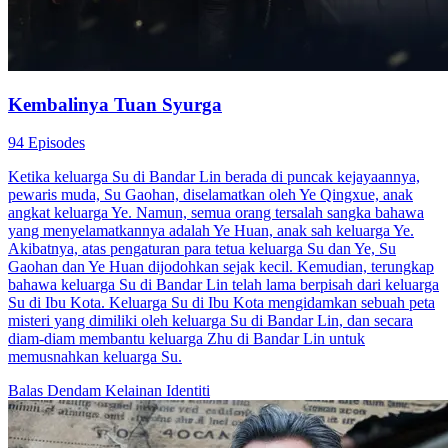
Kembalinya Tuan Syurga
94 Episodes
Ketika keluarga Su di Bandar Lin berada di puncak kejayaannya,
pewaris muda, Su Gaohan, diselamatkan oleh Ye Qingxue, anak
angkat keluarga Ye. Namun, semua orang tersalah sangka bahawa
yang menyelamatkannya adalah Ye Huan, anak sah keluarga Ye.
Akibatnya, atas pengaturan para tetua keluarga Su dan Ye, Su
Gaohan dan Ye Huan dijodohkan sejak kecil. Kemudian, terungkap
bahawa keluarga Su di Bandar Lin telah lama berpisah dari keluarga
Su di Ibu Kota. Keluarga Su di Ibu Kota mengidamkan sebuah peta
misteri yang dimiliki oleh keluarga Su di Bandar Lin, dan secara
diam-diam membantu keluarga Zhu di Bandar Lin untuk
memusnahkan keluarga Su.
Balas Dendam
Kelainan Identiti