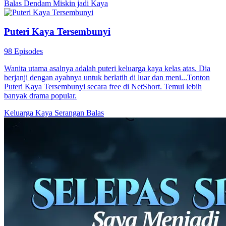
Balas Dendam
Miskin jadi Kaya
Puteri Kaya Tersembunyi
98 Episodes
Wanita utama asalnya adalah puteri keluarga kaya kelas atas. Dia
berjanji dengan ayahnya untuk berlatih di luar dan meni...Tonton
Puteri Kaya Tersembunyi secara free di NetShort. Temui lebih
banyak drama popular.
Keluarga Kaya
Serangan Balas