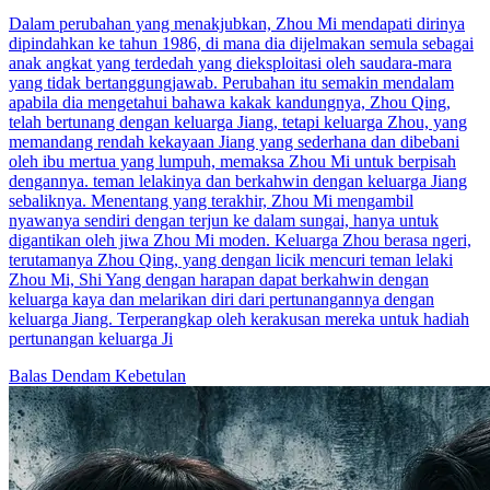
Dalam perubahan yang menakjubkan, Zhou Mi mendapati dirinya
dipindahkan ke tahun 1986, di mana dia dijelmakan semula sebagai
anak angkat yang terdedah yang dieksploitasi oleh saudara-mara
yang tidak bertanggungjawab. Perubahan itu semakin mendalam
apabila dia mengetahui bahawa kakak kandungnya, Zhou Qing,
telah bertunang dengan keluarga Jiang, tetapi keluarga Zhou, yang
memandang rendah kekayaan Jiang yang sederhana dan dibebani
oleh ibu mertua yang lumpuh, memaksa Zhou Mi untuk berpisah
dengannya. teman lelakinya dan berkahwin dengan keluarga Jiang
sebaliknya. Menentang yang terakhir, Zhou Mi mengambil
nyawanya sendiri dengan terjun ke dalam sungai, hanya untuk
digantikan oleh jiwa Zhou Mi moden. Keluarga Zhou berasa ngeri,
terutamanya Zhou Qing, yang dengan licik mencuri teman lelaki
Zhou Mi, Shi Yang dengan harapan dapat berkahwin dengan
keluarga kaya dan melarikan diri dari pertunangannya dengan
keluarga Jiang. Terperangkap oleh kerakusan mereka untuk hadiah
pertunangan keluarga Ji
Balas Dendam
Kebetulan