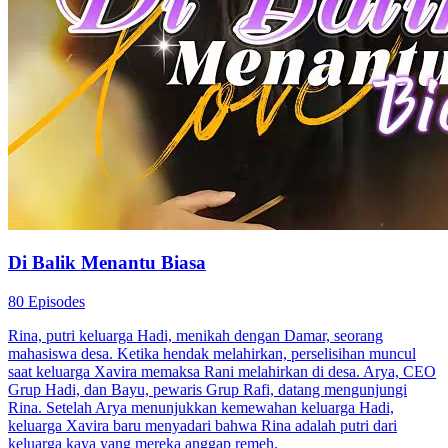
Di Balik Menantu Biasa
80 Episodes
Rina, putri keluarga Hadi, menikah dengan Damar, seorang
mahasiswa desa. Ketika hendak melahirkan, perselisihan muncul
saat keluarga Xavira memaksa Rani melahirkan di desa. Arya, CEO
Grup Hadi, dan Bayu, pewaris Grup Rafi, datang mengunjungi
Rina. Setelah Arya menunjukkan kemewahan keluarga Hadi,
keluarga Xavira baru menyadari bahwa Rina adalah putri dari
keluarga kaya yang mereka anggap remeh.