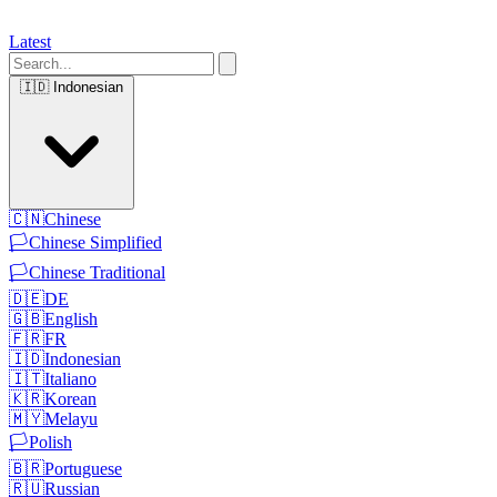
Latest
🇮🇩
Indonesian
🇨🇳
Chinese
🏳️
Chinese Simplified
🏳️
Chinese Traditional
🇩🇪
DE
🇬🇧
English
🇫🇷
FR
🇮🇩
Indonesian
🇮🇹
Italiano
🇰🇷
Korean
🇲🇾
Melayu
🏳️
Polish
🇧🇷
Portuguese
🇷🇺
Russian