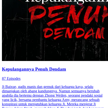
Kepulangannya Penuh Dendam
87 Episodes
Ji Baixue, gadis manis dan gemuk dari keluarga kaya, selalu
dimanjakan oleh abang kandungnya. Namun semuanya berubah
apabila dia bertemu dengan Zhong Weilen, seorang pendaki sosial
yang licik, bersama pembantu keluarga Amy, merancang sebuah
konspirasi untuk menjatuhkan keluarga Ji. Mereka menjerat Ji