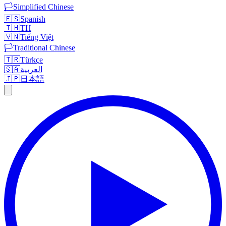
🏳️
Simplified Chinese
🇪🇸
Spanish
🇹🇭
TH
🇻🇳
Tiếng Việt
🏳️
Traditional Chinese
🇹🇷
Türkçe
🇸🇦
العربية
🇯🇵
日本語