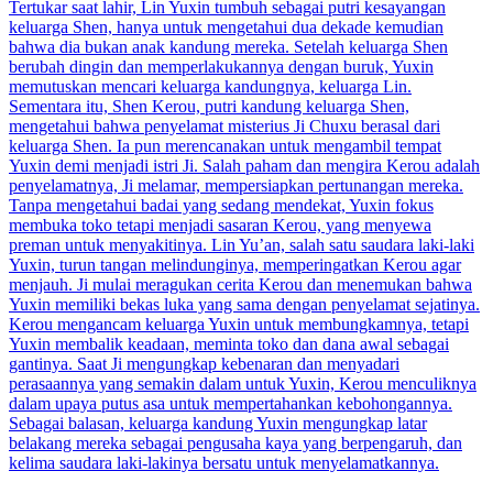
Tertukar saat lahir, Lin Yuxin tumbuh sebagai putri kesayangan
keluarga Shen, hanya untuk mengetahui dua dekade kemudian
bahwa dia bukan anak kandung mereka. Setelah keluarga Shen
berubah dingin dan memperlakukannya dengan buruk, Yuxin
memutuskan mencari keluarga kandungnya, keluarga Lin.
Sementara itu, Shen Kerou, putri kandung keluarga Shen,
mengetahui bahwa penyelamat misterius Ji Chuxu berasal dari
keluarga Shen. Ia pun merencanakan untuk mengambil tempat
Yuxin demi menjadi istri Ji. Salah paham dan mengira Kerou adalah
penyelamatnya, Ji melamar, mempersiapkan pertunangan mereka.
Tanpa mengetahui badai yang sedang mendekat, Yuxin fokus
membuka toko tetapi menjadi sasaran Kerou, yang menyewa
preman untuk menyakitinya. Lin Yu’an, salah satu saudara laki-laki
Yuxin, turun tangan melindunginya, memperingatkan Kerou agar
menjauh. Ji mulai meragukan cerita Kerou dan menemukan bahwa
Yuxin memiliki bekas luka yang sama dengan penyelamat sejatinya.
Kerou mengancam keluarga Yuxin untuk membungkamnya, tetapi
Yuxin membalik keadaan, meminta toko dan dana awal sebagai
gantinya. Saat Ji mengungkap kebenaran dan menyadari
perasaannya yang semakin dalam untuk Yuxin, Kerou menculiknya
dalam upaya putus asa untuk mempertahankan kebohongannya.
Sebagai balasan, keluarga kandung Yuxin mengungkap latar
belakang mereka sebagai pengusaha kaya yang berpengaruh, dan
kelima saudara laki-lakinya bersatu untuk menyelamatkannya.