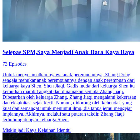
Selepas SPM,Saya Menjadi Anak Dara Kaya Raya
73 Episodes
Untuk menyelamatkan nyawa anak perempuannya, Zhang Dong
sengaja menukar anak perempuannya dengan anak perempuan dari
keluarga kaya Shen, Shen Jiaqi. Gadis muda dari keluarga Shen itu
kemudian diambil angkat dan dinamakan semula Zhang Jiaqi.
Dibesarkan oleh keluarga Zhang, Zhang Jiaqi mengalami kekerasan
dan eksploitasi sejak kecil. Namun, didorong oleh kehendak yang
kuat dan semangat untuk menuntut ilmu, dia tanpa jemu mengejar
impiannya. Akhirnya, melalui satu putaran takdir, Zhang Jiaqi
terhubung dengan keluarga Shen.
Miskin jadi Kaya
Kelainan Identiti