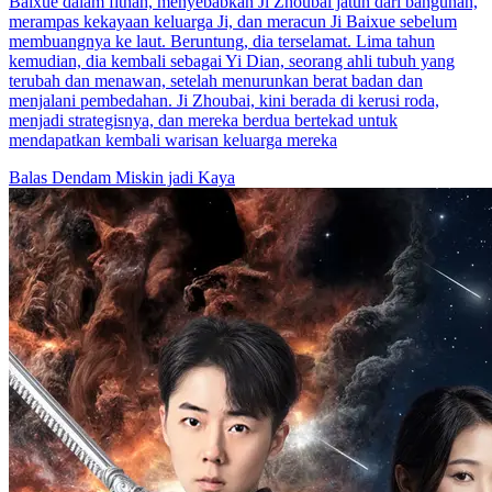
Baixue dalam fitnah, menyebabkan Ji Zhoubai jatuh dari bangunan,
merampas kekayaan keluarga Ji, dan meracun Ji Baixue sebelum
membuangnya ke laut. Beruntung, dia terselamat. Lima tahun
kemudian, dia kembali sebagai Yi Dian, seorang ahli tubuh yang
terubah dan menawan, setelah menurunkan berat badan dan
menjalani pembedahan. Ji Zhoubai, kini berada di kerusi roda,
menjadi strategisnya, dan mereka berdua bertekad untuk
mendapatkan kembali warisan keluarga mereka
Balas Dendam
Miskin jadi Kaya