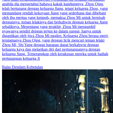
apabila dia mengetahui bahawa kakak kandungnya, Zhou Qing,
telah bertunang dengan keluarga Jiang, tetapi keluarga Zhou, yang
memandang rendah kekayaan Jiang yang sederhana dan dibebani
oleh ibu mertua yang lumpuh, memaksa Zhou Mi untuk berpisah
dengannya. teman lelakinya dan berkahwin dengan keluarga Jiang
sebaliknya. Menentang yang terakhir, Zhou Mi mengambil
nyawanya sendiri dengan terjun ke dalam sungai, hanya untuk
digantikan oleh jiwa Zhou Mi moden. Keluarga Zhou berasa ngeri,
terutamanya Zhou Qing, yang dengan licik mencuri teman lelaki
Zhou Mi, Shi Yang dengan harapan dapat berkahwin dengan
keluarga kaya dan melarikan diri dari pertunangannya dengan
keluarga Jiang. Terperangkap oleh kerakusan mereka untuk hadiah
pertunangan keluarga Ji
Balas Dendam
Kebetulan