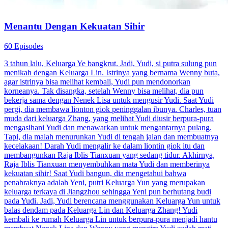
Menantu Dengan Kekuatan Sihir
60 Episodes
3 tahun lalu, Keluarga Ye bangkrut. Jadi, Yudi, si putra sulung pun
menikah dengan Keluarga Lin. Istrinya yang bernama Wenny buta,
agar istrinya bisa melihat kembali, Yudi pun mendonorkan
korneanya. Tak disangka, setelah Wenny bisa melihat, dia pun
bekerja sama dengan Nenek Lisa untuk mengusir Yudi. Saat Yudi
pergi, dia membawa lionton giok peninggalan ibunya. Charles, tuan
muda dari keluarga Zhang, yang melihat Yudi diusir berpura-pura
mengasihani Yudi dan menawarkan untuk mengantarnya pulang.
Tapi, dia malah menurunkan Yudi di tengah jalan dan membuatnya
kecelakaan! Darah Yudi mengalir ke dalam liontin giok itu dan
membangunkan Raja Iblis Tianxuan yang sedang tidur. Akhirnya,
Raja Iblis Tianxuan menyembuhkan mata Yudi dan memberinya
kekuatan sihir! Saat Yudi bangun, dia mengetahui bahwa
penabraknya adalah Yeni, putri Keluarga Yun yang merupakan
keluarga terkaya di Jiangzhou sehingga Yeni pun berhutang budi
pada Yudi. Jadi, Yudi berencana menggunakan Keluarga Yun untuk
balas dendam pada Keluarga Lin dan Keluarga Zhang! Yudi
kembali ke rumah Keluarga Lin untuk berpura-pura menjadi hantu