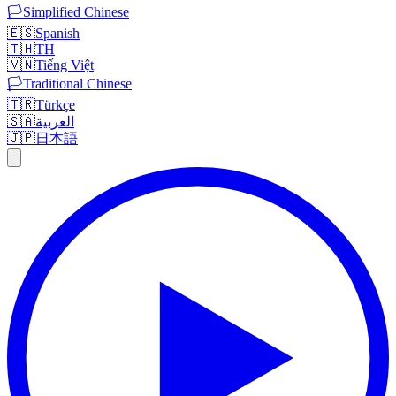
🏳️
Simplified Chinese
🇪🇸
Spanish
🇹🇭
TH
🇻🇳
Tiếng Việt
🏳️
Traditional Chinese
🇹🇷
Türkçe
🇸🇦
العربية
🇯🇵
日本語