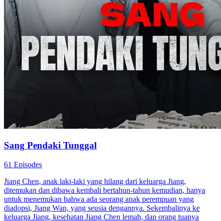
Sang Pendaki Tunggal
61 Episodes
Jiang Chen, anak laki-laki yang hilang dari keluarga Jiang,
ditemukan dan dibawa kembali bertahun-tahun kemudian, hanya
untuk menemukan bahwa ada seorang anak perempuan yang
diadopsi, Jiang Wan, yang seusia dengannya. Sekembalinya ke
keluarga Jiang, kesehatan Jiang Chen lemah, dan orang tuanya