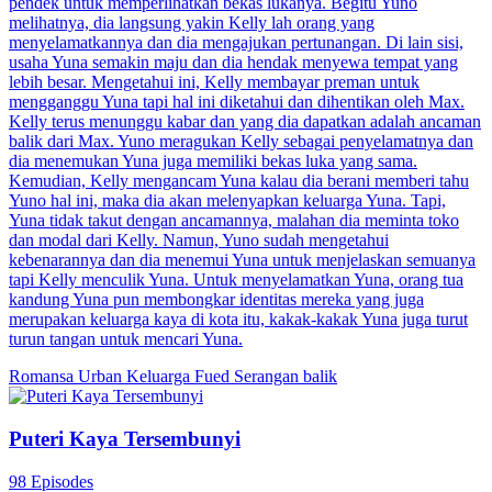
pendek untuk memperlihatkan bekas lukanya. Begitu Yuno
melihatnya, dia langsung yakin Kelly lah orang yang
menyelamatkannya dan dia mengajukan pertunangan. Di lain sisi,
usaha Yuna semakin maju dan dia hendak menyewa tempat yang
lebih besar. Mengetahui ini, Kelly membayar preman untuk
mengganggu Yuna tapi hal ini diketahui dan dihentikan oleh Max.
Kelly terus menunggu kabar dan yang dia dapatkan adalah ancaman
balik dari Max. Yuno meragukan Kelly sebagai penyelamatnya dan
dia menemukan Yuna juga memiliki bekas luka yang sama.
Kemudian, Kelly mengancam Yuna kalau dia berani memberi tahu
Yuno hal ini, maka dia akan melenyapkan keluarga Yuna. Tapi,
Yuna tidak takut dengan ancamannya, malahan dia meminta toko
dan modal dari Kelly. Namun, Yuno sudah mengetahui
kebenarannya dan dia menemui Yuna untuk menjelaskan semuanya
tapi Kelly menculik Yuna. Untuk menyelamatkan Yuna, orang tua
kandung Yuna pun membongkar identitas mereka yang juga
merupakan keluarga kaya di kota itu, kakak-kakak Yuna juga turut
turun tangan untuk mencari Yuna.
Romansa Urban
Keluarga Fued
Serangan balik
Puteri Kaya Tersembunyi
98 Episodes