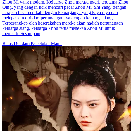
Zhou Mi yang modern. Keluarga Zhou merasa ngeri, terutama Zhou
Qing, yang dengan licik mencuri pacar Zhou Mi, Shi Yang, dengan
harapan bisa menikah dengan keluarganya yang kaya raya dan
melepaskan diri dari pertunangannya dengan keluarga Jiang.
Terperangkap oleh keserakahan mereka akan hadiah pertunangan
keluarga Jiang, keluarga Zhou terus menekan Zhou Mi untuk
menikah. Sesampain
Balas Dendam
Kebetulan Manis