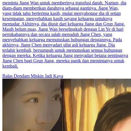
meminta Jiang Wan untuk memberinya transfusi darah. Namun, dia
diam-diam memberikan darahnya sebagai gantinya. Jiang Wan,
yang tidak tahu berterima kasih, mulai menyabotase dia di setiap
kesempatan, menyebabkan kasih sayang keluarga untuknya
memudar. Akhirnya, dia diusir dari keluarga Jiang dan Grup Jiang.
Masih belum puas, Jiang Wan berselingkuh dengan Lin Ye di hari
pernikahannya dan secara salah menuduh Jiang Chen, yang
menyebabkan keluarga memutuskan hubungan dengannya. Pada
akhirnya, Jiang Chen menyadari sifat asli keluarga Jiang. Dia
terlahir kembali, bersumpah untuk memutuskan semua hubungan
dengan mereka. Ketika keluarga Jiang menyadari betapa pentingnya
Jiang Chen bagi Grup Jiang, mereka panik dan memintanya untuk
kembali.
Balas Dendam
Miskin Jadi Kaya