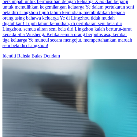
bersumpah untuk bermusuhan dengan keluarga Xiao dan berjanji
untuk memulihkan kegemilangan keluarga Ye dalam pertukaran seni
bela diri Lingzhou tujuh tahun kemudian, membuktikan kepada
orang asing bahawa keluarga Ye di Lingzhou tidak mudah
dijatuhkan! Tujuh tahun kemudian, di pertukaran seni bela diri
Lingzhou, semua aliran seni bela diri Lingzhou kalah berturut-turut
kepada Sha Wusheng. Ketika semua orang berputus asa, kembar
tiga keluarga Ye muncul secara mengejut, mempertahankan maruah
seni bela diri Lingzhou!
Identiti Rahsia
Balas Dendam