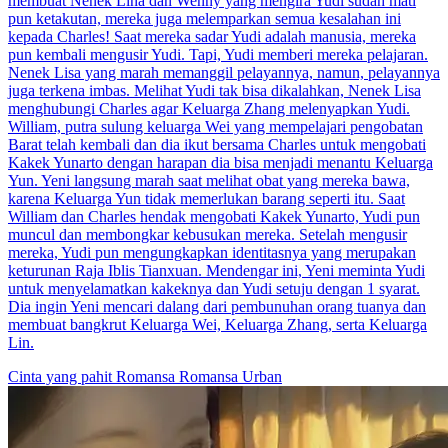
membuat Nenek Lina dan Wenny yang mengira Yudi sudah mati
pun ketakutan, mereka juga melemparkan semua kesalahan ini
kepada Charles! Saat mereka sadar Yudi adalah manusia, mereka
pun kembali mengusir Yudi. Tapi, Yudi memberi mereka pelajaran.
Nenek Lisa yang marah memanggil pelayannya, namun, pelayannya
juga terkena imbas. Melihat Yudi tak bisa dikalahkan, Nenek Lisa
menghubungi Charles agar Keluarga Zhang melenyapkan Yudi.
William, putra sulung keluarga Wei yang mempelajari pengobatan
Barat telah kembali dan dia ikut bersama Charles untuk mengobati
Kakek Yunarto dengan harapan dia bisa menjadi menantu Keluarga
Yun. Yeni langsung marah saat melihat obat yang mereka bawa,
karena Keluarga Yun tidak memerlukan barang seperti itu. Saat
William dan Charles hendak mengobati Kakek Yunarto, Yudi pun
muncul dan membongkar kebusukan mereka. Setelah mengusir
mereka, Yudi pun mengungkapkan identitasnya yang merupakan
keturunan Raja Iblis Tianxuan. Mendengar ini, Yeni meminta Yudi
untuk menyelamatkan kakeknya dan Yudi setuju dengan 1 syarat.
Dia ingin Yeni mencari dalang dari pembunuhan orang tuanya dan
membuat bangkrut Keluarga Wei, Keluarga Zhang, serta Keluarga
Lin.
Cinta yang pahit
Romansa
Romansa Urban