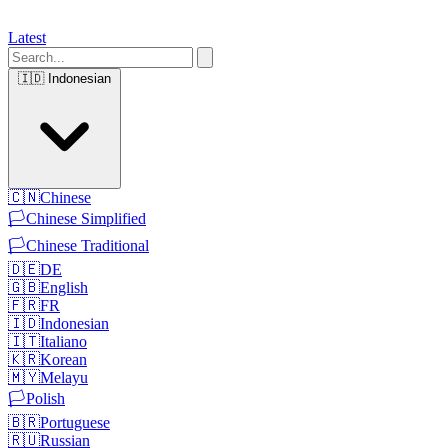
Latest
🇮🇩
Indonesian
🇨🇳
Chinese
🏳️
Chinese Simplified
🏳️
Chinese Traditional
🇩🇪
DE
🇬🇧
English
🇫🇷
FR
🇮🇩
Indonesian
🇮🇹
Italiano
🇰🇷
Korean
🇲🇾
Melayu
🏳️
Polish
🇧🇷
Portuguese
🇷🇺
Russian