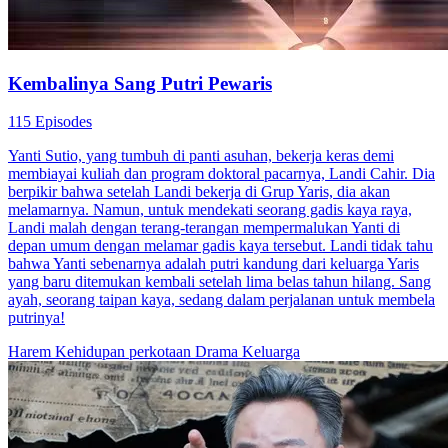
Kembalinya Sang Putri Pewaris
115 Episodes
Yanti Sutio, yang tumbuh di panti asuhan, bekerja keras demi
membiayai kuliah dan program doktoral pacarnya, Landi Cahir. Dia
berpikir bahwa setelah Landi bekerja di Grup Yaris, dia akan
melamarnya. Namun, untuk mendekati seorang gadis kaya raya,
Landi malah dengan terang-terangan mempermalukan Yanti di
depan umum dengan melamar gadis kaya tersebut. Landi tidak tahu
bahwa Yanti sebenarnya adalah putri kandung dari keluarga Yaris
yang baru ditemukan kembali setelah lima belas tahun hilang. Sang
ayah, seorang taipan kaya, sedang dalam perjalanan untuk membela
putrinya!
Harem
Kehidupan perkotaan
Drama Keluarga