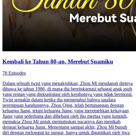
Kembali ke Tahun 80-an, Merebut Suamiku
78 Episodes
Dalam sebuah twist yang menakjubkan, Zhou Mi mendapati dirinya
dibawa ke tahun 1986, di mana dia bereinkarnasi sebagai anak asuh
yang rentan yang dieksploitasi oleh kerabatnya yang tidak bermoral.
Twist semakin dalam ketika dia mengetahui bahwa saudara
perempuan kandungnya, Zhou Qing, telah bertunangan dengan
keluarga Jiang, tetapi keluarga Jiang, yang meremehkan kekayaan
Jiang yang sederhana dan dibebani oleh ibu mertua yang lumpuh,
memaksa Zhou Mi untuk memutuskan pacarnya dan menikah
dengan keluarga Jiang. Menentang sampai akhir, Zhou Mi bunuh
diri dengan melompat ke sungai, hanya untuk digantikan oleh jiwa