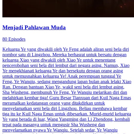
Menjadi Pahlawan Muda
80 Episodes
Keluarga Ye yang diwakili oleh Ye Feng adalah aliran seni bela diri
nombor satu di Lingzhou. Mereka berhasrat untuk bersatu dengan
keluarga Xiao yang diwakili oleh Xiao Ye untuk menentang
pencerobohan seni bela diri lembut dari negara asing. Namun, Xiao
Ye mengkhianati keluarga Ye dan bersekutu dengan orang asing
untuk memusnahkan keluarga Ye! Anak perempuan tunggal Ye
Feng, Ye Wanqiu, sedang mengandung lapan bulan anak lelaki Xiao
Ran. Dengan bantuan Xiao Ye, wakil seni bela diri lembut asing,
Sha Wusheng, membunuh Ye Feng. Ye Wanqiu melarikan diri dan
melahirkan kembar tiga! Guru Besar Tianxuan dari Kuil Naga Emas
meramalkan kedatangan orang yang ditakdirkan untuk
menyelamatkan seni bela diri Lingzhou. Beliau membawa kembar
tiga itu ke Kuil Naga Emas untuk dibesarkan. Murid-murid keluarga
Ye yang berada di luar, Wang Yangming dan Li Zhendong, kembali
tepat pada masanya untuk mengusir Sha Wusheng dan
menyelamatkan nyawa Ye Wanqiu. Setelah sedar, Ye Wanqiu