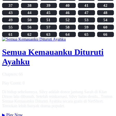
37
38
39
40
41
42
43
44
45
46
47
48
49
50
51
52
53
54
55
56
57
58
59
60
61
62
63
64
65
66
Semua Kemauanku Dituruti
Ayahku
Chapters: 66
Play Count: 0
Di hidup sebelumnya, Silvy adalah donor jantung Sarah di Klan
Dixon lalu dibunuh. Setelah reinkarnasi, Silvy balas denda...Tonton
Semua Kemauanku Dituruti Ayahku secara gratis di NetShort.
Temukan lebih banyak drama populer.
▶
Play Now