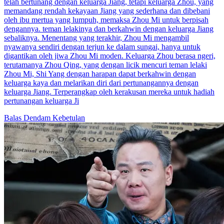
telah bertunang dengan keluarga Jiang, tetapi keluarga Zhou, yang
memandang rendah kekayaan Jiang yang sederhana dan dibebani
oleh ibu mertua yang lumpuh, memaksa Zhou Mi untuk berpisah
dengannya. teman lelakinya dan berkahwin dengan keluarga Jiang
sebaliknya. Menentang yang terakhir, Zhou Mi mengambil
nyawanya sendiri dengan terjun ke dalam sungai, hanya untuk
digantikan oleh jiwa Zhou Mi moden. Keluarga Zhou berasa ngeri,
terutamanya Zhou Qing, yang dengan licik mencuri teman lelaki
Zhou Mi, Shi Yang dengan harapan dapat berkahwin dengan
keluarga kaya dan melarikan diri dari pertunangannya dengan
keluarga Jiang. Terperangkap oleh kerakusan mereka untuk hadiah
pertunangan keluarga Ji
Balas Dendam
Kebetulan