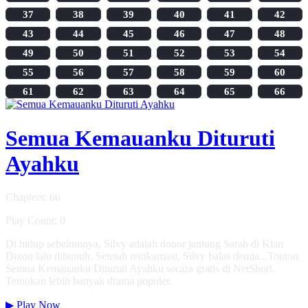
37
38
39
40
41
42
43
44
45
46
47
48
49
50
51
52
53
54
55
56
57
58
59
60
61
62
63
64
65
66
Semua Kemauanku Dituruti
Ayahku
Chapters: 66
Play Count: 0
Di hidup sebelumnya, Silvy adalah donor jantung Sarah di Klan
Dixon lalu dibunuh. Setelah reinkarnasi, Silvy balas denda...Tonton
Semua Kemauanku Dituruti Ayahku secara gratis di NetShort.
Temukan lebih banyak drama populer.
▶
Play Now