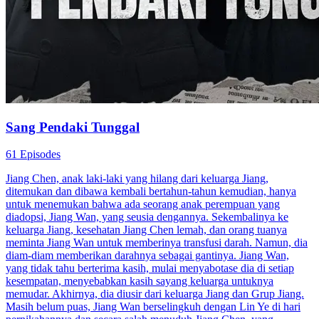
Sang Pendaki Tunggal
61 Episodes
Jiang Chen, anak laki-laki yang hilang dari keluarga Jiang,
ditemukan dan dibawa kembali bertahun-tahun kemudian, hanya
untuk menemukan bahwa ada seorang anak perempuan yang
diadopsi, Jiang Wan, yang seusia dengannya. Sekembalinya ke
keluarga Jiang, kesehatan Jiang Chen lemah, dan orang tuanya
meminta Jiang Wan untuk memberinya transfusi darah. Namun, dia
diam-diam memberikan darahnya sebagai gantinya. Jiang Wan,
yang tidak tahu berterima kasih, mulai menyabotase dia di setiap
kesempatan, menyebabkan kasih sayang keluarga untuknya
memudar. Akhirnya, dia diusir dari keluarga Jiang dan Grup Jiang.
Masih belum puas, Jiang Wan berselingkuh dengan Lin Ye di hari