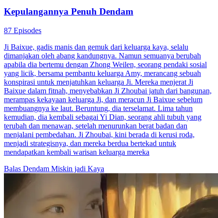
Kepulangannya Penuh Dendam
87 Episodes
Ji Baixue, gadis manis dan gemuk dari keluarga kaya, selalu
dimanjakan oleh abang kandungnya. Namun semuanya berubah
apabila dia bertemu dengan Zhong Weilen, seorang pendaki sosial
yang licik, bersama pembantu keluarga Amy, merancang sebuah
konspirasi untuk menjatuhkan keluarga Ji. Mereka menjerat Ji
Baixue dalam fitnah, menyebabkan Ji Zhoubai jatuh dari bangunan,
merampas kekayaan keluarga Ji, dan meracun Ji Baixue sebelum
membuangnya ke laut. Beruntung, dia terselamat. Lima tahun
kemudian, dia kembali sebagai Yi Dian, seorang ahli tubuh yang
terubah dan menawan, setelah menurunkan berat badan dan
menjalani pembedahan. Ji Zhoubai, kini berada di kerusi roda,
menjadi strategisnya, dan mereka berdua bertekad untuk
mendapatkan kembali warisan keluarga mereka
Balas Dendam
Miskin jadi Kaya