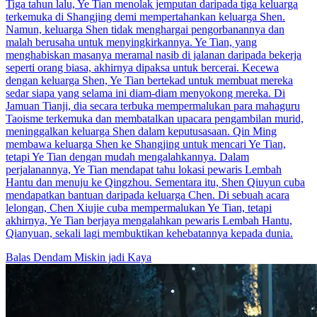
Tiga tahun lalu, Ye Tian menolak jemputan daripada tiga keluarga
terkemuka di Shangjing demi mempertahankan keluarga Shen.
Namun, keluarga Shen tidak menghargai pengorbanannya dan
malah berusaha untuk menyingkirkannya. Ye Tian, yang
menghabiskan masanya meramal nasib di jalanan daripada bekerja
seperti orang biasa, akhirnya dipaksa untuk bercerai. Kecewa
dengan keluarga Shen, Ye Tian bertekad untuk membuat mereka
sedar siapa yang selama ini diam-diam menyokong mereka. Di
Jamuan Tianji, dia secara terbuka mempermalukan para mahaguru
Taoisme terkemuka dan membatalkan upacara pengambilan murid,
meninggalkan keluarga Shen dalam keputusasaan. Qin Ming
membawa keluarga Shen ke Shangjing untuk mencari Ye Tian,
tetapi Ye Tian dengan mudah mengalahkannya. Dalam
perjalanannya, Ye Tian mendapat tahu lokasi pewaris Lembah
Hantu dan menuju ke Qingzhou. Sementara itu, Shen Qiuyun cuba
mendapatkan bantuan daripada keluarga Chen. Di sebuah acara
lelongan, Chen Xiujie cuba mempermalukan Ye Tian, tetapi
akhirnya, Ye Tian berjaya mengalahkan pewaris Lembah Hantu,
Qianyuan, sekali lagi membuktikan kehebatannya kepada dunia.
Balas Dendam
Miskin jadi Kaya