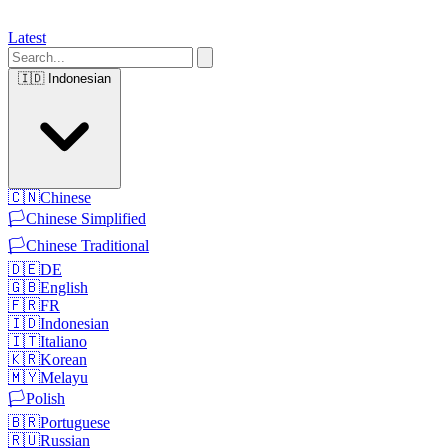
Latest
🇮🇩
Indonesian
🇨🇳
Chinese
🏳️
Chinese Simplified
🏳️
Chinese Traditional
🇩🇪
DE
🇬🇧
English
🇫🇷
FR
🇮🇩
Indonesian
🇮🇹
Italiano
🇰🇷
Korean
🇲🇾
Melayu
🏳️
Polish
🇧🇷
Portuguese
🇷🇺
Russian