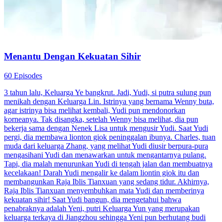
Menantu Dengan Kekuatan Sihir
60 Episodes
3 tahun lalu, Keluarga Ye bangkrut. Jadi, Yudi, si putra sulung pun
menikah dengan Keluarga Lin. Istrinya yang bernama Wenny buta,
agar istrinya bisa melihat kembali, Yudi pun mendonorkan
korneanya. Tak disangka, setelah Wenny bisa melihat, dia pun
bekerja sama dengan Nenek Lisa untuk mengusir Yudi. Saat Yudi
pergi, dia membawa lionton giok peninggalan ibunya. Charles, tuan
muda dari keluarga Zhang, yang melihat Yudi diusir berpura-pura
mengasihani Yudi dan menawarkan untuk mengantarnya pulang.
Tapi, dia malah menurunkan Yudi di tengah jalan dan membuatnya
kecelakaan! Darah Yudi mengalir ke dalam liontin giok itu dan
membangunkan Raja Iblis Tianxuan yang sedang tidur. Akhirnya,
Raja Iblis Tianxuan menyembuhkan mata Yudi dan memberinya
kekuatan sihir! Saat Yudi bangun, dia mengetahui bahwa
penabraknya adalah Yeni, putri Keluarga Yun yang merupakan
keluarga terkaya di Jiangzhou sehingga Yeni pun berhutang budi