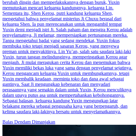
berubah dingin dan memperlakukannya dengan buruk, Yuxin
memutuskan mencari keluarga kandungnya, keluarga Lin.
Sementara itu, Shen Kerou, putri kandung keluarga Shen,
mengetahui bahwa penyelamat misterius Ji Chuxu berasal dari
keluarga Shen. Ia pun merencanakan untuk mengambil tempat
Yuxin demi menjadi istri Ji. Salah paham dan mengira Kerou adalah
penyelamatnya, Ji melamar, mempersiapkan pertunangan mereka.
Tanpa mengetahui badai yang sedang mendekat, Yuxin fokus
membuka toko tetapi menjadi sasaran Kerou, yang menyewa
preman untuk menyakitinya. Lin Yu’an, salah satu saudara laki-laki
Yuxin, turun tangan melindunginya, memperingatkan Kerou agar
menjauh. Ji mulai meragukan cerita Kerou dan menemukan bahwa
Yuxin memiliki bekas luka yang sama dengan penyelamat sejatinya.
Kerou mengancam keluarga Yuxin untuk membungkamnya, tetapi
Yuxin membalik keadaan, meminta toko dan dana awal sebagai
gantinya. Saat Ji mengungkap kebenaran dan menyadari
perasaannya yang semakin dalam untuk Yuxin, Kerou menculiknya
dalam upaya putus asa untuk mempertahankan kebohongannya.
Sebagai balasan, keluarga kandung Yuxin mengungkap latar
belakang mereka sebagai pengusaha kaya yang berpengaruh, dan
kelima saudara laki-lakinya bersatu untuk menyelamatkannya.
Balas Dendam
Dimanjakan