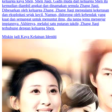
keluarga kaya Shen, Shen Jiaqi. Gadis muda dari keluarga Shen itu
kemudian diambil angkat dan dinamakan semula Zhang Jiaqi.
Dibesarkan oleh keluarga Zhang, Zhang Jiaqi mengalami kekerasan
dan eksploitasi sejak kecil. Namun, didorong oleh kehendak yang
kuat dan semangat untuk menuntut ilmu, dia tanpa jemu mengejar
impiannya. Akhirnya, melalui satu putaran takdir, Zhang Jiaqi
terhubung dengan keluarga Shen.
Miskin jadi Kaya
Kelainan Identiti