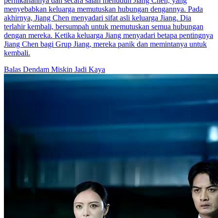
pernikahannya dan secara salah menuduh Jiang Chen, yang
menyebabkan keluarga memutuskan hubungan dengannya. Pada
akhirnya, Jiang Chen menyadari sifat asli keluarga Jiang. Dia
terlahir kembali, bersumpah untuk memutuskan semua hubungan
dengan mereka. Ketika keluarga Jiang menyadari betapa pentingnya
Jiang Chen bagi Grup Jiang, mereka panik dan memintanya untuk
kembali.
Balas Dendam
Miskin Jadi Kaya