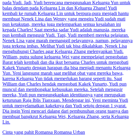
pada Yudi. Jadi, Yudi berencana menggunakan Keluarga Yun untuk
balas dendam pada Keluarga Lin dan Keluarga Zhang! Yudi
kembali ke rumah Keluarga Lin untuk berpura-pura menjadi hantu
membuat Nenek Lina dan Wenny yang mengira Yudi sudah mati
pun ketakutan, mereka juga melemparkan semua kesalahan ini
kepada Charles! Saat mereka sadar Yudi adalah manusia, mereka
pun kembali mengusir Yudi. Tapi, Yudi memberi mereka pelajaran.
Nenek Lisa yang marah memanggil pelayannya, namun, pelayannya
juga terkena imbas. Melihat Yudi tak bisa dikalahkan, Nenek Lisa
menghubungi Charles agar Keluarga Zhang melenyapkan Yudi.
William, putra sulung keluarga Wei yang mempelajari pengobatan
Barat telah kembali dan dia ikut bersama Charles untuk mengobati
Kakek Yunarto dengan harapan dia bisa menjadi menantu Keluarga
Yun. Yeni langsung marah saat melihat obat yang mereka bawa,
karena Keluarga Yun tidak memerlukan barang seperti itu. Saat
William dan Charles hendak mengobati Kakek Yunarto, Yudi pun
muncul dan membongkar kebusukan mereka. Setelah mengusir
mereka, Yudi pun mengungkapkan identitasnya yang merupakan
keturunan Raja Iblis Tianxuan. Mendengar ini, Yeni meminta Yudi
untuk menyelamatkan kakeknya dan Yudi setuju dengan 1 syarat.
Dia ingin Yeni mencari dalang dari pembunuhan orang tuanya dan
membuat bangkrut Keluarga Wei, Keluarga Zhang, serta Keluarga
Lin.
Cinta yang pahit
Romansa
Romansa Urban