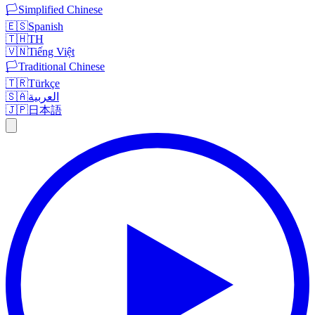
🏳️
Simplified Chinese
🇪🇸
Spanish
🇹🇭
TH
🇻🇳
Tiếng Việt
🏳️
Traditional Chinese
🇹🇷
Türkçe
🇸🇦
العربية
🇯🇵
日本語