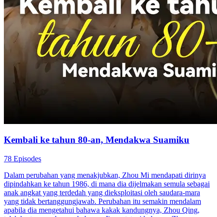
Kembali ke tahun 80-an, Mendakwa Suamiku
78 Episodes
Dalam perubahan yang menakjubkan, Zhou Mi mendapati dirinya
dipindahkan ke tahun 1986, di mana dia dijelmakan semula sebagai
anak angkat yang terdedah yang dieksploitasi oleh saudara-mara
yang tidak bertanggungjawab. Perubahan itu semakin mendalam
apabila dia mengetahui bahawa kakak kandungnya, Zhou Qing,