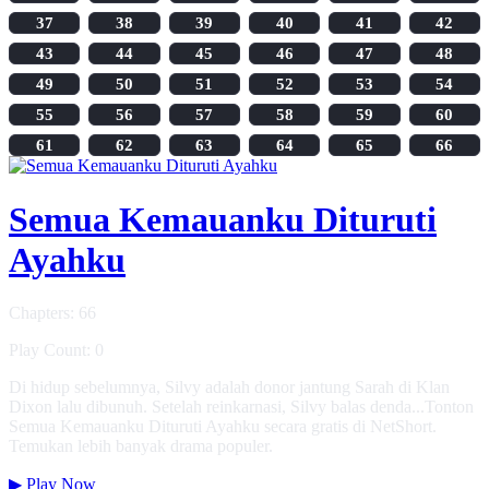
37
38
39
40
41
42
43
44
45
46
47
48
49
50
51
52
53
54
55
56
57
58
59
60
61
62
63
64
65
66
Semua Kemauanku Dituruti
Ayahku
Chapters: 66
Play Count: 0
Di hidup sebelumnya, Silvy adalah donor jantung Sarah di Klan
Dixon lalu dibunuh. Setelah reinkarnasi, Silvy balas denda...Tonton
Semua Kemauanku Dituruti Ayahku secara gratis di NetShort.
Temukan lebih banyak drama populer.
▶
Play Now