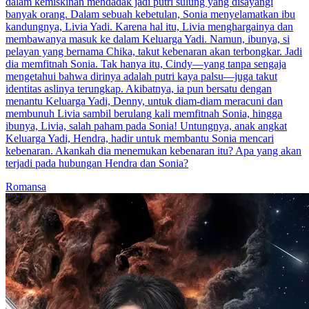
dalam kemiskinan mendadak jadi putri sulung yang disayangi
banyak orang. Dalam sebuah kebetulan, Sonia menyelamatkan ibu
kandungnya, Livia Yadi. Karena hal itu, Livia menghargainya dan
membawanya masuk ke dalam Keluarga Yadi. Namun, ibunya, si
pelayan yang bernama Chika, takut kebenaran akan terbongkar. Jadi
dia memfitnah Sonia. Tak hanya itu, Cindy—yang tanpa sengaja
mengetahui bahwa dirinya adalah putri kaya palsu—juga takut
identitas aslinya terungkap. Akibatnya, ia pun bersatu dengan
menantu Keluarga Yadi, Denny, untuk diam-diam meracuni dan
membunuh Livia sambil berulang kali memfitnah Sonia, hingga
ibunya, Livia, salah paham pada Sonia! Untungnya, anak angkat
Keluarga Yadi, Hendra, hadir untuk membantu Sonia mencari
kebenaran. Akankah dia menemukan kebenaran itu? Apa yang akan
terjadi pada hubungan Hendra dan Sonia?
Romansa