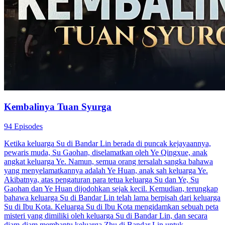
Kembalinya Tuan Syurga
94 Episodes
Ketika keluarga Su di Bandar Lin berada di puncak kejayaannya,
pewaris muda, Su Gaohan, diselamatkan oleh Ye Qingxue, anak
angkat keluarga Ye. Namun, semua orang tersalah sangka bahawa
yang menyelamatkannya adalah Ye Huan, anak sah keluarga Ye.
Akibatnya, atas pengaturan para tetua keluarga Su dan Ye, Su
Gaohan dan Ye Huan dijodohkan sejak kecil. Kemudian, terungkap
bahawa keluarga Su di Bandar Lin telah lama berpisah dari keluarga
Su di Ibu Kota. Keluarga Su di Ibu Kota mengidamkan sebuah peta
misteri yang dimiliki oleh keluarga Su di Bandar Lin, dan secara
diam-diam membantu keluarga Zhu di Bandar Lin untuk