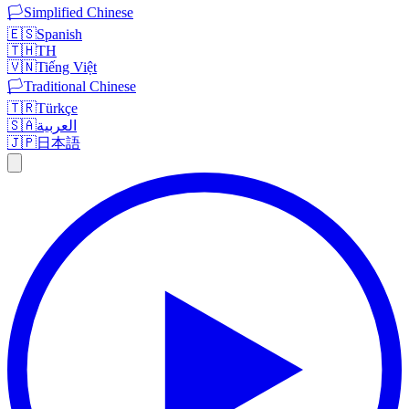
🏳️
Simplified Chinese
🇪🇸
Spanish
🇹🇭
TH
🇻🇳
Tiếng Việt
🏳️
Traditional Chinese
🇹🇷
Türkçe
🇸🇦
العربية
🇯🇵
日本語