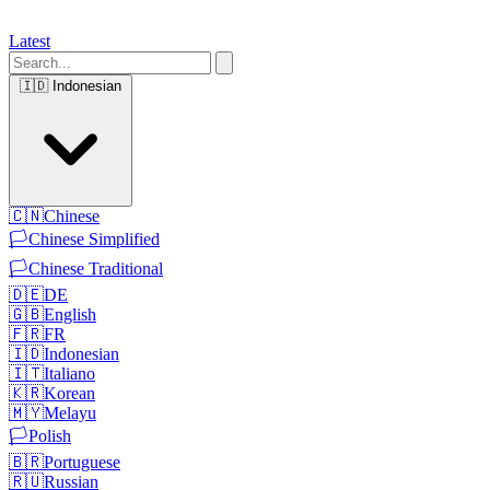
Latest
🇮🇩
Indonesian
🇨🇳
Chinese
🏳️
Chinese Simplified
🏳️
Chinese Traditional
🇩🇪
DE
🇬🇧
English
🇫🇷
FR
🇮🇩
Indonesian
🇮🇹
Italiano
🇰🇷
Korean
🇲🇾
Melayu
🏳️
Polish
🇧🇷
Portuguese
🇷🇺
Russian