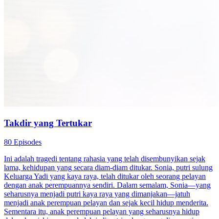
Takdir yang Tertukar
80 Episodes
Ini adalah tragedi tentang rahasia yang telah disembunyikan sejak
lama, kehidupan yang secara diam-diam ditukar. Sonia, putri sulung
Keluarga Yadi yang kaya raya, telah ditukar oleh seorang pelayan
dengan anak perempuannya sendiri. Dalam semalam, Sonia—yang
seharusnya menjadi putri kaya raya yang dimanjakan—jatuh
menjadi anak perempuan pelayan dan sejak kecil hidup menderita.
Sementara itu, anak perempuan pelayan yang seharusnya hidup